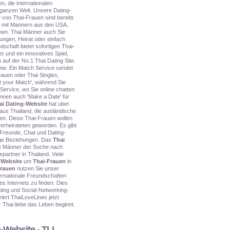
en, die internationalen
 ganzen Welt. Unsere Dating-
e von Thai-Frauen sind bereits
e mit Mannern aus den USA,
chen. Thai Männer auch Sie
ungen, Heirat oder einfach
schaft bietet sofortigen Thai-
r und ein innovatives Spiel,
 auf der No.1 Thai Dating Site.
me. Ein Match Service sendet
rauen oder Thai Singles,
 your Match', während Sie
Service, wo Sie online chatten
önnen auch 'Make a Date' für
ai Dating-Website
hat uber
 aus Thailand, die ausländische
en. Diese Thai-Frauen wollen
erheirateten geworden. Es gibt
Freunde, Chat und Dating-
tige Beziehungen. Das
Thai
che Männer der Suche nach
partner in Thailand. Viele
-Website
um
Thai-Frauen
in
Frauen
nutzen Sie unser
ernationale Freundschaften
es Internets zu finden. Dies
ing und Social-Networking-
iert ThaiLoveLines jetzt
Thai liebe das Leben beginnt.
-Website - TLL