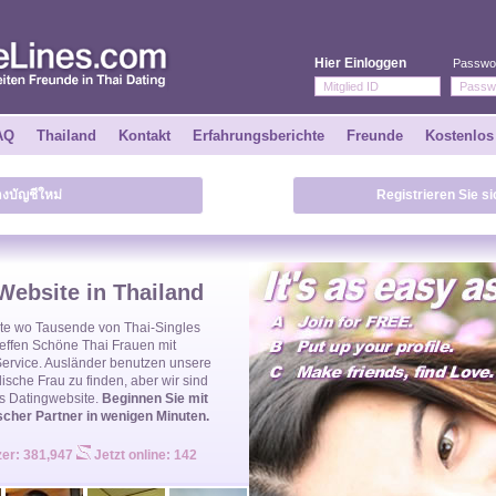
Hier Einloggen
Passwo
AQ
Thailand
Kontakt
Erfahrungsberichte
Freunde
Kostenlos
างบัญชีใหม่
Registrieren Sie s
Website in Thailand
te
wo Tausende von
Thai-Singles
Treffen Schöne
Thai Frauen
mit
Service. Ausländer benutzen unsere
dische Frau
zu finden, aber wir sind
s Datingwebsite.
Beginnen Sie mit
scher Partner in wenigen Minuten.
zer: 381,947
Jetzt online: 142