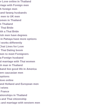
r Love online in Thailand
riage with Foreign men
h foreign men
 and farang husbands
i men to UK men
 women in Thailand
in Thailand
e Thai Bride
th a Thai Bride
lish men have degrees
s in Pattaya have more options
 works differently
hat Lines for Love
l Thai Dating boom
men to meet Foreigners
 a Foreign husband
nd marriage with Thai women
h man in Thailand
and live good life in America
ern caucasian men
 options
love online
 and Holland and European men
i wives
h France
ationships in Thailand
a and Thai citizenship
s and marriage with western men