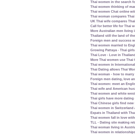
Thai women in the search fo
Thai women thinking of mar
Thai women Chat online wit
Thai woman compares Thai
UK Thai wife compares Tha
Call for better life for Thai
More Australian men living 
Thailand still the land of th
Foreign men and success wi
Thai women married to Eng
Growing Pattaya - Thai girl
Thai Love - Love in Thailand
More Thai women use Thai C
Thai women in Internationa
Thai Dating allows Thai Wo
Thai woman - how to marry
Foreign men dating, love a
Thai women: meet an Englis
Thai wife and American husb
Thai women and white west
Thai girls have more dating
Thai Chinese girls find new 
Thai women in Switzerland
Expats in Thailand with Tha
Thai women fall in love wit
TLL - Dating site making rel
Thai woman living in Austri
Thai women in relationship