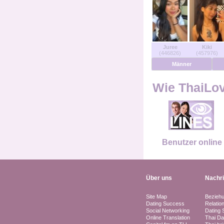
Benutzer Online
Männer Online
Juree
Kiki
(446826)
(457976)
Frauen Online
Männer
Deutsche
Wie ThaiLove
Niederländisch
Französisch
Benutzer online
Spanisch
Über uns
Nachr
Site Map
Bezieh
Dating Success
Relatio
Social Networking
Dating 
Online Translation
Thai Da