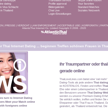
ide stereotype
Translation service
Skype online kaufen
ine dating
Profile approval
Your favorites
fe Visa Schlacht
Bildergalerien
Standard Matches
n Thailand
Chat Live
Soziales Netzwerk
Login-Einstellungen
EN
|
PRESSE
|
VERZICHT
|
LAW ENFORCEMENT
|
ACCEPTABLE USE
|
KORPORATIV
|
PART
AtlanticThai Internet Co. Limited Copyright © 2006 - 2020
 Thai Internet Dating ...
beginnen Treffen schönen Frauen in Tha
Ihr Traumpartner oder thai
gerade online
ThaiLoveLines.com bietet eine 'viel mehr'
Dating-Tools als jede andere
Thai dating
ist KOSTENLOS. Finden und treffen
Thai
Ehe oder einen Lebenspartner in Thailand
den Benutzern unserer
Thai Dating-Web
werden zu unserer Premium-Dating-Erfah
les turn to Internet Dating
Sie wirklich wollen, treffen und finden Si
ners Meet your Match online
Ehepartner oder Thai Frau in Thailand. Da
ith foreigners online
geändert, als Thailand entwickelt hat. Die 