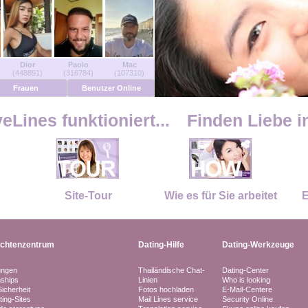
Dior
Paolo
Mac
(448891)
(316784)
(107310)
Frauen
Benutzer Online
Lines funktioniert...
Finden Liebe i
Site-Tour
Wie es für Sie arbeitet
E
ichtenzentrum
Dating-Hilfe
Dating-Werkzeuge
ungen
Thailändische Chat-
Dating-Center
nships
Linien
Who is looking
Sicherheit
Fotos hochladen
E-Mail-Centere
ting-Sites
Mail Lines service
Security Online