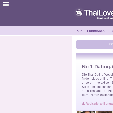
ไทย
Englisch
Tour
Funktionen
F
Kostenlos anmelden
สร้
Erfahrungsberichte
Freunde
No.1 Dating-
Funktionen
Die
Thai Dating-Websi
finden Liebe online. 
unserem interaktiven 
Seite, um eine
thailän
Tour
auch Thailands größte
dem Treffen thailändi
Kontakt
Registrierte Benut