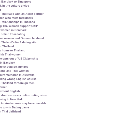
m Bangkok to Singapore
in the culture divide
d
 marriage with an Asian partner
omen who meet foreigners
- relationships in Thailand
ng Thai women support UKIP
hai women in Denmark
 online Thai dating
a Thai woman and German husband
 Thaland's No.1 dating site
in Thailand
ns home to Thailand
 with Thai women
e opts out of US Citizenship
e in Bangkok
ore should be admired
ailand and Thai women
ily matriarch in Australia
aking wrong English course
n Thailand for foreign men
ternet
ithout English
xford endorses online dating sites
iving in New York
Australian men may be vulnerable
s to win Dating game
 Thai girlfriend