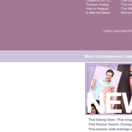
Capitol.fm on TLL
Thai br
Premium Dating
Thai onl
How to Register
Thai Wi
E-Mail-Richtlinien
Women i
UBER
|
NACHRICHT
Mehr Informationen über
Thai Dating Sites -Thai sing
Thai Partner Search -Foreig
Thai women seek marriage w