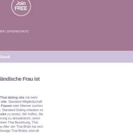
NER
|
DATENSCHUTZ
iland
ländische Frau ist
Thai dating site
mit mehr
 site
. Standard-Mitgliedschaft
 Frauen
oder Männer suchen
. Standard-Dating erlauben es
site
zu testen. Wir hoffen, Sie
rung zu aktualisieren, wenn
e einen Thai Beziehung, Thai
s Alter der Thai Bride hat sich
heutige Thai Brides sind oft