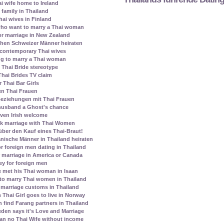
ai wife home to Ireland
family in Thailand
ai wives in Finland
who want to marry a Thai woman
r marriage in New Zealand
chen Schweizer Männer heiraten
contemporary Thai wives
ing to marry a Thai woman
Thai Bride stereotype
Thai Brides TV claim
 Thai Bar Girls
en Thai Frauen
eziehungen mit Thai Frauen
 husband a Ghost's chance
given Irish welcome
k marriage with Thai Women
über den Kauf eines Thai-Braut!
nische Männer in Thailand heiraten
r foreign men dating in Thailand
 marriage in America or Canada
ey for foreign men
 met his Thai woman in Isaan
to marry Thai women in Thailand
marriage customs in Thailand
Thai Girl goes to live in Norway
ind Farang partners in Thailand
den says it's Love and Marriage
ean no Thai Wife without income