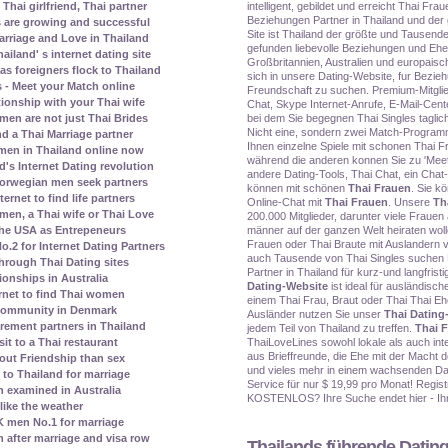
intelligent, gebildet und erreicht Thai Frau
Thai girlfriend, Thai partner
Beziehungen Partner in Thailand und der
s are growing and successful
Site ist Thailand der größte und Tausend
rriage and Love in Thailand
gefunden liebevolle Beziehungen und Eh
land' s internet dating site
Großbritannien, Australien und europais
s foreigners flock to Thailand
sich in unsere Dating-Website, fur Bezieh
 - Meet your Match online
Freundschaft zu suchen. Premium-Mitglied
tionship with your Thai wife
Chat, Skype Internet-Anrufe, E-Mail-Cente
bei dem Sie begegnen Thai Singles taglich
men are not just Thai Brides
Nicht eine, sondern zwei Match-Program
nd a Thai Marriage partner
Ihnen einzelne Spiele mit schonen Thai F
men in Thailand online now
während die anderen konnen Sie zu 'Meet
's Internet Dating revolution
andere Dating-Tools, Thai Chat, ein Chat-
orwegian men seek partners
können mit schönen
Thai Frauen
. Sie k
rnet to find life partners
Online-Chat mit
Thai Frauen
. Unsere
Th
en, a Thai wife or Thai Love
200.000 Mitglieder, darunter viele Frauen
männer auf der ganzen Welt heiraten woll
the USA as Entrepeneurs
Frauen oder Thai Braute mit Auslandern v
2 for Internet Dating Partners
auch Tausende von Thai Singles suchen 
rough Thai Dating sites
Partner in Thailand für kurz-und langfris
ionships in Australia
Dating-Website
ist ideal für ausländis
rnet to find Thai women
einem Thai Frau, Braut oder Thai Thai Ehe
 community in Denmark
Ausländer nutzen Sie unser
Thai Dating
irement partners in Thailand
jedem Teil von Thailand zu treffen.
Thai 
ThaiLoveLines sowohl lokale als auch int
it to a Thai restaurant
aus Brieffreunde, die Ehe mit der Macht d
bout Friendship than sex
und vieles mehr in einem wachsenden Dat
to Thailand for marriage
Service für nur $ 19,99 pro Monat! Registr
 examined in Australia
KOSTENLOS? Ihre Suche endet hier - Ihr 
ike the weather
 men No.1 for marriage
n after marriage and visa row
Thailands führende Dating