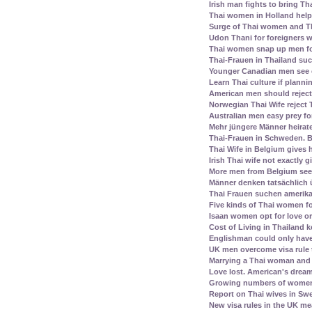
Irish man fights to bring Th
Thai women in Holland help 
Surge of Thai women and Th
Udon Thani for foreigners 
Thai women snap up men fo
Thai-Frauen in Thailand su
Younger Canadian men see 
Learn Thai culture if plann
American men should reject 
Norwegian Thai Wife reject 
Australian men easy prey for
Mehr jüngere Männer heirat
Thai-Frauen in Schweden. B
Thai Wife in Belgium gives
Irish Thai wife not exactly 
More men from Belgium see
Männer denken tatsächlich 
Thai Frauen suchen amerika
Five kinds of Thai women fo
Isaan women opt for love or
Cost of Living in Thailand k
Englishman could only have
UK men overcome visa rule 
Marrying a Thai woman and 
Love lost. American's dream 
Growing numbers of women f
Report on Thai wives in Swe
New visa rules in the UK m