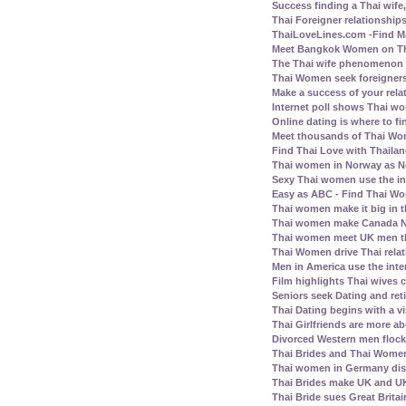
Success finding a Thai wife, 
Thai Foreigner relationship
ThaiLoveLines.com -Find Ma
Meet Bangkok Women on Thai
The Thai wife phenomenon a
Thai Women seek foreigners
Make a success of your rela
Internet poll shows Thai wo
Online dating is where to fi
Meet thousands of Thai Wo
Find Thai Love with Thailand
Thai women in Norway as N
Sexy Thai women use the inte
Easy as ABC - Find Thai Wom
Thai women make it big in 
Thai women make Canada No.
Thai women meet UK men th
Thai Women drive Thai relat
Men in America use the inte
Film highlights Thai wives
Seniors seek Dating and ret
Thai Dating begins with a vis
Thai Girlfriends are more a
Divorced Western men flock 
Thai Brides and Thai Women
Thai women in Germany disl
Thai Brides make UK and UK
Thai Bride sues Great Britai