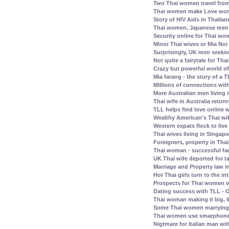
Two Thai women travel fro
Thai women make Love work 
Story of HIV Aids in Thailan
Thai women, Japanese men -
Security online for Thai w
Minor Thai wives or Mia Noi 
Surprisingly, UK men seeki
Not quite a fairytale for T
Crazy but powerful world of
Mia farang - the story of 
Millions of connections with
More Australian men living 
Thai wife in Australia retur
TLL helps find love online
Wealthy American's Thai wif
Western expats flock to liv
Thai wives living in Singap
Foreigners, property in Th
Thai woman - successful fam
UK Thai wife deported for t
Marriage and Property law i
Hot Thai girls turn to the in
Prospects for Thai women w
Dating success with TLL - O
Thai woman making it big, l
Some Thai women marrying 
Thai women use smarphone
Nigtmare for Italian man with