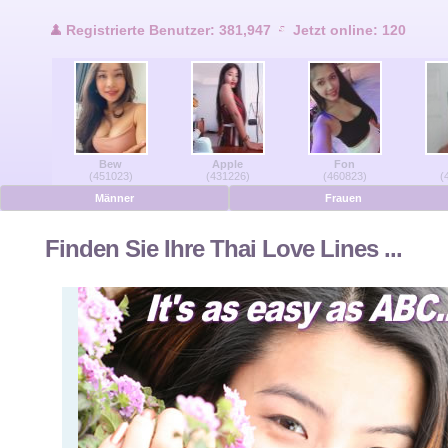
Benutzer Online
Registrierte Benutzer: 381,947
Jetzt online: 120
Männer Online
Frauen Online
Bew
Apple
Fon
Deutsche
(451023)
(431226)
(460823)
(
Männer
Frauen
Niederländisch
Finden Sie Ihre Thai Love Lines ...
Französisch
Spanisch