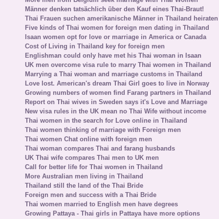
Männer denken tatsächlich über den Kauf eines Thai-Braut!
Thai Frauen suchen amerikanische Männer in Thailand heiraten
Five kinds of Thai women for foreign men dating in Thailand
Isaan women opt for love or marriage in America or Canada
Cost of Living in Thailand key for foreign men
Englishman could only have met his Thai woman in Isaan
UK men overcome visa rule to marry Thai women in Thailand
Marrying a Thai woman and marriage customs in Thailand
Love lost. American's dream Thai Girl goes to live in Norway
Growing numbers of women find Farang partners in Thailand
Report on Thai wives in Sweden says it's Love and Marriage
New visa rules in the UK mean no Thai Wife without income
Thai women in the search for Love online in Thailand
Thai women thinking of marriage with Foreign men
Thai women Chat online with foreign men
Thai woman compares Thai and farang husbands
UK Thai wife compares Thai men to UK men
Call for better life for Thai women in Thailand
More Australian men living in Thailand
Thailand still the land of the Thai Bride
Foreign men and success with a Thai Bride
Thai women married to English men have degrees
Growing Pattaya - Thai girls in Pattaya have more options