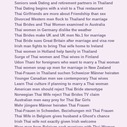
Seniors seek Dating and retirement partners in Thailand
Thai Dating begins with a visit to a Thai restaurant
Thai Girlfriends are more about Friendship than sex
Divorced Western men flock to Thailand for marriage
Thai Brides and Thai Women examined in Australia
Thai women in Germany dislike the weather
Thai Brides make UK and UK men No.1 for marriage
Thai Bride sues Great Britain after marriage and visa row
Irish man fights to bring Thai wife home to Ireland
Thai women in Holland help family in Thailand
Surge of Thai women and Thai wives in Finland
Udon Thani for foreigners who want to marry a Thai woman
Thai women snap up men for marriage in New Zealand
Thai-Frauen in Thailand suchen Schweizer Männer heiraten
Younger Canadian men see contemporary Thai wives
Learn Thai culture if planning to marry a Thai woman
American men should reject Thai Bride stereotype
Norwegian Thai Wife reject Thai Brides TV claim
Australian men easy prey for Thai Bar Girls
Mehr jüngere Männer heiraten Thai Frauen
Thai-Frauen in Schweden. Beziehungen mit Thai Frauen
Thai Wife in Belgium gives husband a Ghost's chance
Irish Thai wife not exactly given Irish welcome
More men from Belgium seek marriage with Thai Women