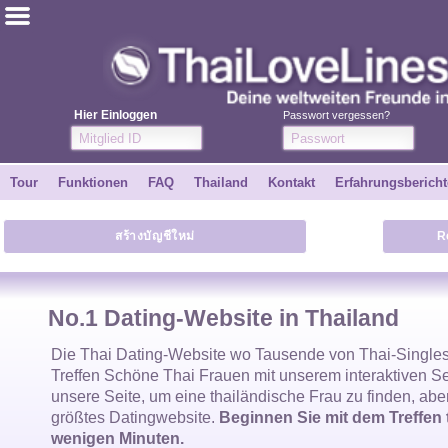
ไทย
Englisch
Hier Einloggen
Passwort vergessen?
Kostenlos anmelden
Tour
Funktionen
FAQ
Thailand
Kontakt
Erfahrungsbericht
Erfahrungsberichte
สร้างบัญชีใหม่
R
Freunde
Funktionen
No.1 Dating-Website in Thailand
Tour
Die
Thai Dating-Website
wo Tausende von
Thai-Single
Treffen Schöne
Thai Frauen
mit unserem interaktiven S
unsere Seite, um eine
thailändische Frau
zu finden, abe
Kontakt
größtes Datingwebsite.
Beginnen Sie mit dem Treffen 
wenigen Minuten.