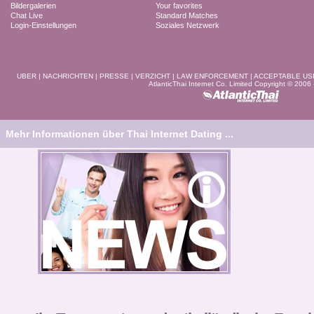
Bildergalerien
Your favorites
Chat Live
Standard Matches
Login-Einstellungen
Soziales Netzwerk
UBER
|
NACHRICHTEN
|
PRESSE
|
VERZICHT
|
LAW ENFORCEMENT
|
ACCEPTABLE US
AtlanticThai Internet Co. Limited Copyright © 2006
Mehr Informationen über Thai Internet Dating ...