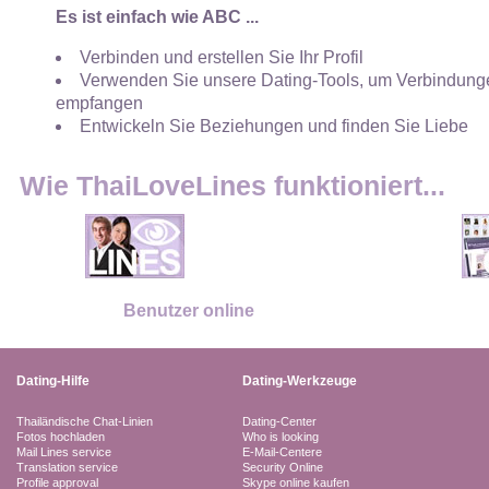
Es ist einfach wie ABC ...
Verbinden und erstellen Sie Ihr Profil
Verwenden Sie unsere Dating-Tools, um Verbindunge
empfangen
Entwickeln Sie Beziehungen und finden Sie Liebe
Wie ThaiLoveLines funktioniert...
Benutzer online
Dating-Hilfe
Dating-Werkzeuge
Thailändische Chat-Linien
Dating-Center
Fotos hochladen
Who is looking
Mail Lines service
E-Mail-Centere
Translation service
Security Online
Profile approval
Skype online kaufen