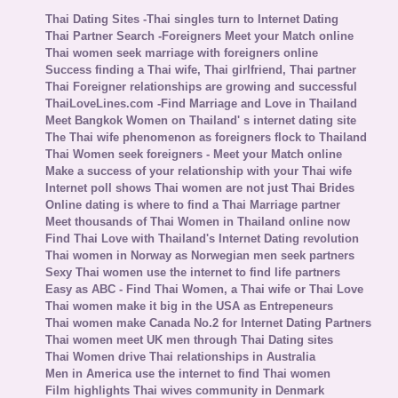
Thai Dating Sites -Thai singles turn to Internet Dating
Thai Partner Search -Foreigners Meet your Match online
Thai women seek marriage with foreigners online
Success finding a Thai wife, Thai girlfriend, Thai partner
Thai Foreigner relationships are growing and successful
ThaiLoveLines.com -Find Marriage and Love in Thailand
Meet Bangkok Women on Thailand' s internet dating site
The Thai wife phenomenon as foreigners flock to Thailand
Thai Women seek foreigners - Meet your Match online
Make a success of your relationship with your Thai wife
Internet poll shows Thai women are not just Thai Brides
Online dating is where to find a Thai Marriage partner
Meet thousands of Thai Women in Thailand online now
Find Thai Love with Thailand's Internet Dating revolution
Thai women in Norway as Norwegian men seek partners
Sexy Thai women use the internet to find life partners
Easy as ABC - Find Thai Women, a Thai wife or Thai Love
Thai women make it big in the USA as Entrepeneurs
Thai women make Canada No.2 for Internet Dating Partners
Thai women meet UK men through Thai Dating sites
Thai Women drive Thai relationships in Australia
Men in America use the internet to find Thai women
Film highlights Thai wives community in Denmark