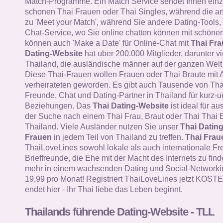
Match-Programme. Ein Match Service sendet Ihnen einz
schonen Thai Frauen oder Thai Singles, während die a
zu 'Meet your Match', während Sie andere Dating-Tools, 
Chat-Service, wo Sie online chatten können mit schöne
können auch 'Make a Date' für Online-Chat mit
Thai Fr
Dating-Website
hat uber 200.000 Mitglieder, darunter v
Thailand, die ausländische männer auf der ganzen Welt 
Diese Thai-Frauen wollen Frauen oder Thai Braute mit 
verheirateten geworden. Es gibt auch Tausende von Tha
Freunde, Chat und Dating-Partner in Thailand für kurz-un
Beziehungen. Das
Thai Dating-Website
ist ideal für a
der Suche nach einem Thai Frau, Braut oder Thai Thai E
Thailand. Viele Ausländer nutzen Sie unser
Thai Datin
Frauen
in jedem Teil von Thailand zu treffen.
Thai Frau
ThaiLoveLines sowohl lokale als auch internationale F
Brieffreunde, die Ehe mit der Macht des Internets zu find
mehr in einem wachsenden Dating und Social-Networkin
19,99 pro Monat! Registriert ThaiLoveLines jetzt KOS
endet hier - Ihr Thai liebe das Leben beginnt.
Thailands führende Dating-Website - TLL