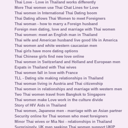
Thai Love - Love in Thailand works differently
More Thai women use Thai Chat Lines for Love
Thai women in International Thai Dating boom
Thai Dating allows Thai Women to meet Foreigners
Thai woman - how to marry a Foreign husband
Foreign men dating, love and marriage with Thai women
Thai women: meet an English man in Thailand
Thai wife and American husband live good life in America
Thai women and white western caucasian men
Thai girls have more dating options
Thai Chinese girls find new love online
Thai women in Switzerland and Holland and European men
Expats in Thailand with Thai wives
Thai women fall in love with France
TLL - Dating site making relationships in Thailand
Thai woman living in Austria and Thai citizenship
Thai women in relationships and marriage with western men
Two Thai women travel from Bangkok to Singapore
Thai women make Love work in the culture divide
Story of HIV Aids in Thailand
Thai women, Japanese men - marriage with an Asian partner
Security online for Thai women who meet foreigners
Minor Thai wives or Mia Noi - relationships in Thailand
Surprisingly, UK men seeking Thai women support UKIP