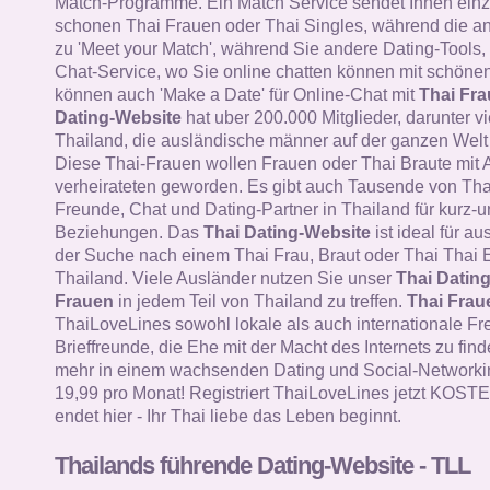
Match-Programme. Ein Match Service sendet Ihnen einz
schonen Thai Frauen oder Thai Singles, während die a
zu 'Meet your Match', während Sie andere Dating-Tools, 
Chat-Service, wo Sie online chatten können mit schöne
können auch 'Make a Date' für Online-Chat mit
Thai Fr
Dating-Website
hat uber 200.000 Mitglieder, darunter v
Thailand, die ausländische männer auf der ganzen Welt 
Diese Thai-Frauen wollen Frauen oder Thai Braute mit 
verheirateten geworden. Es gibt auch Tausende von Tha
Freunde, Chat und Dating-Partner in Thailand für kurz-un
Beziehungen. Das
Thai Dating-Website
ist ideal für a
der Suche nach einem Thai Frau, Braut oder Thai Thai E
Thailand. Viele Ausländer nutzen Sie unser
Thai Datin
Frauen
in jedem Teil von Thailand zu treffen.
Thai Frau
ThaiLoveLines sowohl lokale als auch internationale F
Brieffreunde, die Ehe mit der Macht des Internets zu find
mehr in einem wachsenden Dating und Social-Networkin
19,99 pro Monat! Registriert ThaiLoveLines jetzt KOS
endet hier - Ihr Thai liebe das Leben beginnt.
Thailands führende Dating-Website - TLL