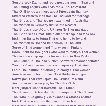
Seniors seek Dating and retirement partners in Thailand
Thai Dating begins with a visit to a Thai restaurant
Thai Girlfriends are more about Friendship than sex
Divorced Western men flock to Thailand for marriage
Thai Brides and Thai Women examined in Australia
Thai women in Germany dislike the weather
Thai Brides make UK and UK men No.1 for marriage
Thai Bride sues Great Britain after marriage and visa row
Irish man fights to bring Thai wife home to Ireland
Thai women in Holland help family in Thailand
Surge of Thai women and Thai wives in Finland
Udon Thani for foreigners who want to marry a Thai woman
Thai women snap up men for marriage in New Zealand
Thai-Frauen in Thailand suchen Schweizer Männer heiraten
Younger Canadian men see contemporary Thai wives
Learn Thai culture if planning to marry a Thai woman
American men should reject Thai Bride stereotype
Norwegian Thai Wife reject Thai Brides TV claim
Australian men easy prey for Thai Bar Girls
Mehr jüngere Männer heiraten Thai Frauen
Thai-Frauen in Schweden. Beziehungen mit Thai Frauen
Thai Wife in Belgium gives husband a Ghost's chance
Irish Thai wife not exactly given Irish welcome
More men from Belgium seek marriage with Thai Women