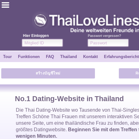
ไทย
Englisch
Hier Einloggen
Passwort vergessen?
Kostenlos anmelden
Tour
Funktionen
FAQ
Thailand
Kontakt
Erfahrungsbericht
Erfahrungsberichte
สร้างบัญชีใหม่
R
Freunde
Funktionen
No.1 Dating-Website in Thailand
Tour
Die
Thai Dating-Website
wo Tausende von
Thai-Single
Treffen Schöne
Thai Frauen
mit unserem interaktiven S
unsere Seite, um eine
thailändische Frau
zu finden, abe
Kontakt
größtes Datingwebsite.
Beginnen Sie mit dem Treffen 
wenigen Minuten.