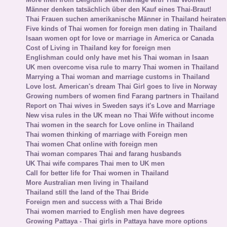
Männer denken tatsächlich über den Kauf eines Thai-Braut!
Thai Frauen suchen amerikanische Männer in Thailand heiraten
Five kinds of Thai women for foreign men dating in Thailand
Isaan women opt for love or marriage in America or Canada
Cost of Living in Thailand key for foreign men
Englishman could only have met his Thai woman in Isaan
UK men overcome visa rule to marry Thai women in Thailand
Marrying a Thai woman and marriage customs in Thailand
Love lost. American's dream Thai Girl goes to live in Norway
Growing numbers of women find Farang partners in Thailand
Report on Thai wives in Sweden says it's Love and Marriage
New visa rules in the UK mean no Thai Wife without income
Thai women in the search for Love online in Thailand
Thai women thinking of marriage with Foreign men
Thai women Chat online with foreign men
Thai woman compares Thai and farang husbands
UK Thai wife compares Thai men to UK men
Call for better life for Thai women in Thailand
More Australian men living in Thailand
Thailand still the land of the Thai Bride
Foreign men and success with a Thai Bride
Thai women married to English men have degrees
Growing Pattaya - Thai girls in Pattaya have more options