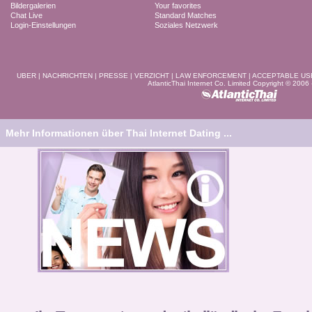
Bildergalerien
Your favorites
Chat Live
Standard Matches
Login-Einstellungen
Soziales Netzwerk
UBER
|
NACHRICHTEN
|
PRESSE
|
VERZICHT
|
LAW ENFORCEMENT
|
ACCEPTABLE US
AtlanticThai Internet Co. Limited Copyright © 2006
Mehr Informationen über Thai Internet Dating ...