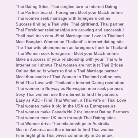
Thai Dating Sites -Thai singles turn to Internet Dating
Thai Partner Search -Foreigners Meet your Match online
Thai women seek marriage with foreigners online
Success finding a Thai wife, Thai girlfriend, Thai partner
Thai Foreigner relationships are growing and successful
ThaiLoveLines.com -Find Marriage and Love in Thailand
Meet Bangkok Women on Thailand' s internet dating site
The Thai wife phenomenon as foreigners flock to Thailand
Thai Women seek foreigners - Meet your Match online
Make a success of your relationship with your Thai wife
Internet poll shows Thai women are not just Thai Brides
Online dating is where to find a Thai Marriage partner
Meet thousands of Thai Women in Thailand online now
Find Thai Love with Thailand's Internet Dating revolution
Thai women in Norway as Norwegian men seek partners
Sexy Thai women use the internet to find life partners
Easy as ABC - Find Thai Women, a Thai wife or Thai Love
Thai women make it big in the USA as Entrepeneurs
Thai women make Canada No.2 for Internet Dating Partners
Thai women meet UK men through Thai Dating sites
Thai Women drive Thai relationships in Australia
Men in America use the internet to find Thai women
Film highlights Thai wives community in Denmark