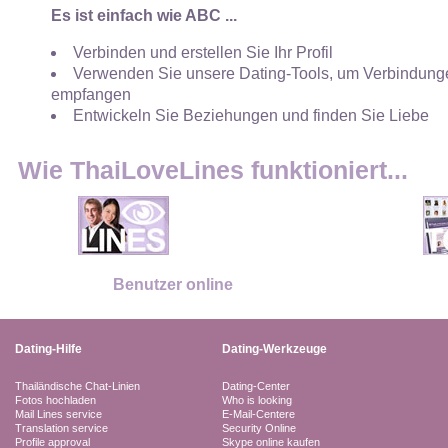
Es ist einfach wie ABC ...
Verbinden und erstellen Sie Ihr Profil
Verwenden Sie unsere Dating-Tools, um Verbindunge
empfangen
Entwickeln Sie Beziehungen und finden Sie Liebe
Wie ThaiLoveLines funktioniert...
Benutzer online
Dating-Hilfe
Dating-Werkzeuge
Thailändische Chat-Linien
Dating-Center
Fotos hochladen
Who is looking
Mail Lines service
E-Mail-Centere
Translation service
Security Online
Profile approval
Skype online kaufen