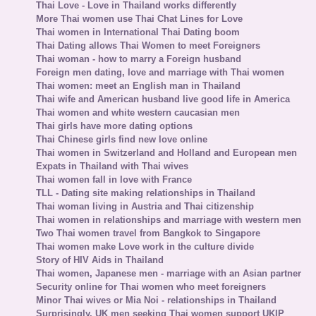
Thai Love - Love in Thailand works differently
More Thai women use Thai Chat Lines for Love
Thai women in International Thai Dating boom
Thai Dating allows Thai Women to meet Foreigners
Thai woman - how to marry a Foreign husband
Foreign men dating, love and marriage with Thai women
Thai women: meet an English man in Thailand
Thai wife and American husband live good life in America
Thai women and white western caucasian men
Thai girls have more dating options
Thai Chinese girls find new love online
Thai women in Switzerland and Holland and European men
Expats in Thailand with Thai wives
Thai women fall in love with France
TLL - Dating site making relationships in Thailand
Thai woman living in Austria and Thai citizenship
Thai women in relationships and marriage with western men
Two Thai women travel from Bangkok to Singapore
Thai women make Love work in the culture divide
Story of HIV Aids in Thailand
Thai women, Japanese men - marriage with an Asian partner
Security online for Thai women who meet foreigners
Minor Thai wives or Mia Noi - relationships in Thailand
Surprisingly, UK men seeking Thai women support UKIP