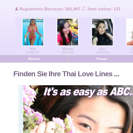
Benutzer Online
Registrierte Benutzer: 381,947
Jetzt online: 121
Männer Online
Frauen Online
Niki
Winnie
Aor
C
Deutsche
(448525)
(448149)
(449253)
(
Männer
Frauen
Niederländisch
Finden Sie Ihre Thai Love Lines ...
Französisch
Spanisch