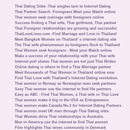
Thai Dating Sites -Thai singles turn to Internet Dating
Thai Partner Search -Foreigners Meet your Match online
Thai women seek marriage with foreigners online
Success finding a Thai wife, Thai girlfriend, Thai partner
Thai Foreigner relationships are growing and successful
ThaiLoveLines.com -Find Marriage and Love in Thailand
Meet Bangkok Women on Thailand' s internet dating site
The Thai wife phenomenon as foreigners flock to Thailand
Thai Women seek foreigners - Meet your Match online
Make a success of your relationship with your Thai wife
Internet poll shows Thai women are not just Thai Brides
Online dating is where to find a Thai Marriage partner
Meet thousands of Thai Women in Thailand online now
Find Thai Love with Thailand's Internet Dating revolution
Thai women in Norway as Norwegian men seek partners
Sexy Thai women use the internet to find life partners
Easy as ABC - Find Thai Women, a Thai wife or Thai Love
Thai women make it big in the USA as Entrepeneurs
Thai women make Canada No.2 for Internet Dating Partners
Thai women meet UK men through Thai Dating sites
Thai Women drive Thai relationships in Australia
Men in America use the internet to find Thai women
Film highlights Thai wives community in Denmark