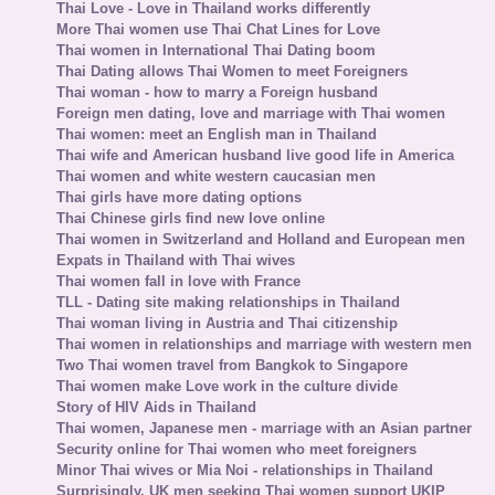
Thai Love - Love in Thailand works differently
More Thai women use Thai Chat Lines for Love
Thai women in International Thai Dating boom
Thai Dating allows Thai Women to meet Foreigners
Thai woman - how to marry a Foreign husband
Foreign men dating, love and marriage with Thai women
Thai women: meet an English man in Thailand
Thai wife and American husband live good life in America
Thai women and white western caucasian men
Thai girls have more dating options
Thai Chinese girls find new love online
Thai women in Switzerland and Holland and European men
Expats in Thailand with Thai wives
Thai women fall in love with France
TLL - Dating site making relationships in Thailand
Thai woman living in Austria and Thai citizenship
Thai women in relationships and marriage with western men
Two Thai women travel from Bangkok to Singapore
Thai women make Love work in the culture divide
Story of HIV Aids in Thailand
Thai women, Japanese men - marriage with an Asian partner
Security online for Thai women who meet foreigners
Minor Thai wives or Mia Noi - relationships in Thailand
Surprisingly, UK men seeking Thai women support UKIP