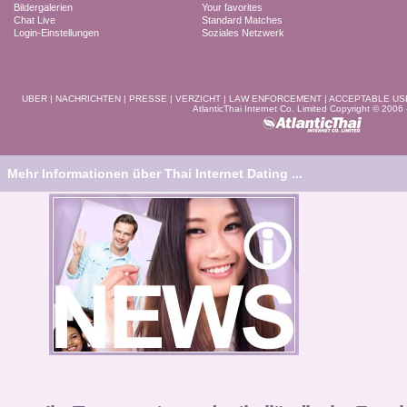
Bildergalerien
Your favorites
Chat Live
Standard Matches
Login-Einstellungen
Soziales Netzwerk
UBER
|
NACHRICHTEN
|
PRESSE
|
VERZICHT
|
LAW ENFORCEMENT
|
ACCEPTABLE US
AtlanticThai Internet Co. Limited Copyright © 2006
Mehr Informationen über Thai Internet Dating ...