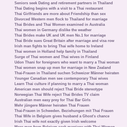
Seniors seek Dating and retirement partners in Thailand
Thai Dating begins with a visit to a Thai restaurant
Thai Girlfriends are more about Friendship than sex
Divorced Western men flock to Thailand for marriage
Thai Brides and Thai Women examined in Australia
Thai women in Germany dislike the weather
Thai Brides make UK and UK men No.1 for marriage
Thai Bride sues Great Britain after marriage and visa row
Irish man fights to bring Thai wife home to Ireland
Thai women in Holland help family in Thailand
Surge of Thai women and Thai wives in Finland
Udon Thani for foreigners who want to marry a Thai woman
Thai women snap up men for marriage in New Zealand
Thai-Frauen in Thailand suchen Schweizer Männer heiraten
Younger Canadian men see contemporary Thai wives
Learn Thai culture if planning to marry a Thai woman
American men should reject Thai Bride stereotype
Norwegian Thai Wife reject Thai Brides TV claim
Australian men easy prey for Thai Bar Girls
Mehr jüngere Männer heiraten Thai Frauen
Thai-Frauen in Schweden. Beziehungen mit Thai Frauen
Thai Wife in Belgium gives husband a Ghost's chance
Irish Thai wife not exactly given Irish welcome
More men from Belgium seek marriage with Thai Women