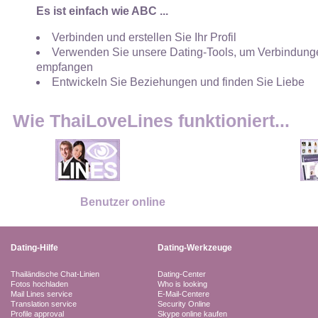
Es ist einfach wie ABC ...
Verbinden und erstellen Sie Ihr Profil
Verwenden Sie unsere Dating-Tools, um Verbindunge
empfangen
Entwickeln Sie Beziehungen und finden Sie Liebe
Wie ThaiLoveLines funktioniert...
Benutzer online
Dating-Hilfe
Dating-Werkzeuge
Thailändische Chat-Linien
Dating-Center
Fotos hochladen
Who is looking
Mail Lines service
E-Mail-Centere
Translation service
Security Online
Profile approval
Skype online kaufen