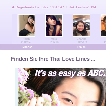
Benutzer Online
Registrierte Benutzer: 381,947
Jetzt online: 134
Männer Online
Frauen Online
Helen
Mara
Chanita
Deutsche
(448042)
(449137)
(460967)
(
Männer
Frauen
Niederländisch
Finden Sie Ihre Thai Love Lines ...
Französisch
Spanisch