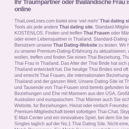
Ihr Traumpartner oder thailändische Frau i
online
ThaiLoveLines.com bietet eine 'viel mehr'
Thai dating si
Tools als jede andere
Thai dating site
. Standard-Mitglie
KOSTENLOS. Finden und treffen
Thai Frauen
oder Män
oder einen Lebenspartner in Thailand. Standard-Dating
Benutzern unserer
Thai Dating-Website
zu testen. Wir 
zu unserer Premium-Dating-Erfahrung zu aktualisieren, 
wollen, treffen und finden Sie einen Thai Beziehung, Th
Thai Frau in Thailand. Das Alter der Thai Bride hat sich 
Thailand entwickelt hat. Die heutige Thai Brides sind oft i
und erreicht Thai Frauen, die internationalen Beziehung
Thailand und der ganzen Welt. Unsere Dating-Site ist T
und Tausende von Thai-Frauen sind bereits gefunden li
Beziehungen und Ehe mit Mannern aus den USA, Großb
Australien und europaischen. Thai Männer auch Sie sich
Website, fur Beziehungen, Heirat oder einfach Freundsc
Premium-Mitgliedschaft bietet sofortigen Thai-Chat, Skyp
E-Mail-Center und ein innovatives Spiel, bei dem Sie b
Singles taglich auf der No.1 Thai Dating Site. Nicht ein