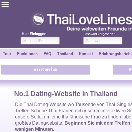
ไทย
Englisch
Hier Einloggen
Passwort vergessen?
Kostenlos anmelden
Tour
Funktionen
FAQ
Thailand
Kontakt
Erfahrungsbericht
Erfahrungsberichte
สร้างบัญชีใหม่
R
Freunde
Funktionen
No.1 Dating-Website in Thailand
Tour
Die
Thai Dating-Website
wo Tausende von
Thai-Single
Treffen Schöne
Thai Frauen
mit unserem interaktiven S
unsere Seite, um eine
thailändische Frau
zu finden, abe
Kontakt
größtes Datingwebsite.
Beginnen Sie mit dem Treffen 
wenigen Minuten.