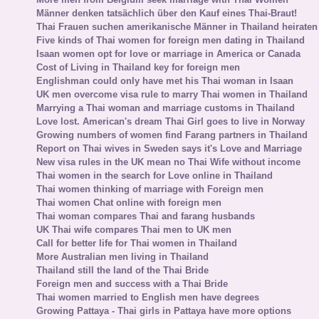
Männer denken tatsächlich über den Kauf eines Thai-Braut!
Thai Frauen suchen amerikanische Männer in Thailand heiraten
Five kinds of Thai women for foreign men dating in Thailand
Isaan women opt for love or marriage in America or Canada
Cost of Living in Thailand key for foreign men
Englishman could only have met his Thai woman in Isaan
UK men overcome visa rule to marry Thai women in Thailand
Marrying a Thai woman and marriage customs in Thailand
Love lost. American's dream Thai Girl goes to live in Norway
Growing numbers of women find Farang partners in Thailand
Report on Thai wives in Sweden says it's Love and Marriage
New visa rules in the UK mean no Thai Wife without income
Thai women in the search for Love online in Thailand
Thai women thinking of marriage with Foreign men
Thai women Chat online with foreign men
Thai woman compares Thai and farang husbands
UK Thai wife compares Thai men to UK men
Call for better life for Thai women in Thailand
More Australian men living in Thailand
Thailand still the land of the Thai Bride
Foreign men and success with a Thai Bride
Thai women married to English men have degrees
Growing Pattaya - Thai girls in Pattaya have more options