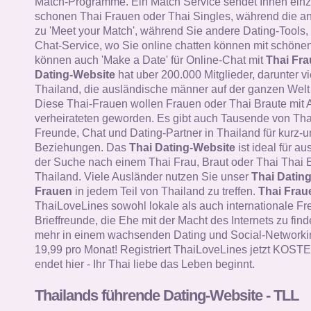
Match-Programme. Ein Match Service sendet Ihnen einz
schonen Thai Frauen oder Thai Singles, während die a
zu 'Meet your Match', während Sie andere Dating-Tools, 
Chat-Service, wo Sie online chatten können mit schöne
können auch 'Make a Date' für Online-Chat mit
Thai Fr
Dating-Website
hat uber 200.000 Mitglieder, darunter v
Thailand, die ausländische männer auf der ganzen Welt 
Diese Thai-Frauen wollen Frauen oder Thai Braute mit 
verheirateten geworden. Es gibt auch Tausende von Tha
Freunde, Chat und Dating-Partner in Thailand für kurz-un
Beziehungen. Das
Thai Dating-Website
ist ideal für a
der Suche nach einem Thai Frau, Braut oder Thai Thai E
Thailand. Viele Ausländer nutzen Sie unser
Thai Datin
Frauen
in jedem Teil von Thailand zu treffen.
Thai Frau
ThaiLoveLines sowohl lokale als auch internationale F
Brieffreunde, die Ehe mit der Macht des Internets zu find
mehr in einem wachsenden Dating und Social-Networkin
19,99 pro Monat! Registriert ThaiLoveLines jetzt KOS
endet hier - Ihr Thai liebe das Leben beginnt.
Thailands führende Dating-Website - TLL