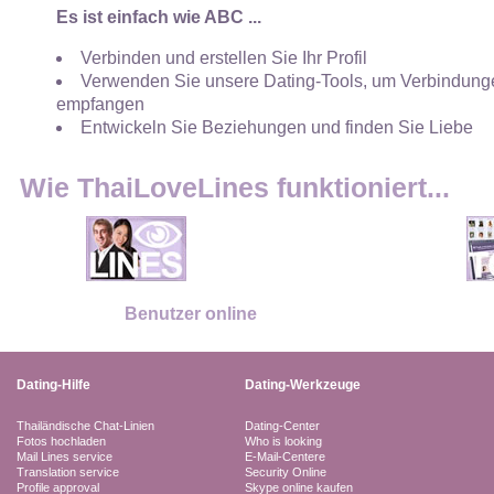
Es ist einfach wie ABC ...
Verbinden und erstellen Sie Ihr Profil
Verwenden Sie unsere Dating-Tools, um Verbindunge
empfangen
Entwickeln Sie Beziehungen und finden Sie Liebe
Wie ThaiLoveLines funktioniert...
Benutzer online
Dating-Hilfe
Dating-Werkzeuge
Thailändische Chat-Linien
Dating-Center
Fotos hochladen
Who is looking
Mail Lines service
E-Mail-Centere
Translation service
Security Online
Profile approval
Skype online kaufen