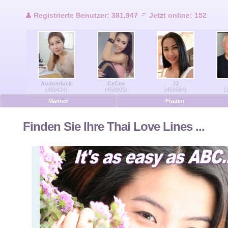
Benutzer Online
Registrierte Benutzer: 381,947
Jetzt online: 152
Männer Online
Frauen Online
Audomluck
CeCee
JJ
Deutsche
(450424)
(458905)
(456684)
(
Männer
Frauen
Niederländisch
Finden Sie Ihre Thai Love Lines ...
Französisch
Spanisch