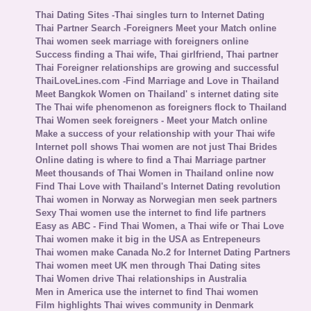
Thai Dating Sites -Thai singles turn to Internet Dating
Thai Partner Search -Foreigners Meet your Match online
Thai women seek marriage with foreigners online
Success finding a Thai wife, Thai girlfriend, Thai partner
Thai Foreigner relationships are growing and successful
ThaiLoveLines.com -Find Marriage and Love in Thailand
Meet Bangkok Women on Thailand' s internet dating site
The Thai wife phenomenon as foreigners flock to Thailand
Thai Women seek foreigners - Meet your Match online
Make a success of your relationship with your Thai wife
Internet poll shows Thai women are not just Thai Brides
Online dating is where to find a Thai Marriage partner
Meet thousands of Thai Women in Thailand online now
Find Thai Love with Thailand's Internet Dating revolution
Thai women in Norway as Norwegian men seek partners
Sexy Thai women use the internet to find life partners
Easy as ABC - Find Thai Women, a Thai wife or Thai Love
Thai women make it big in the USA as Entrepeneurs
Thai women make Canada No.2 for Internet Dating Partners
Thai women meet UK men through Thai Dating sites
Thai Women drive Thai relationships in Australia
Men in America use the internet to find Thai women
Film highlights Thai wives community in Denmark