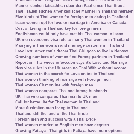
Männer denken tatsächlich über den Kauf eines Thai-Braut!
Thai Frauen suchen amerikanische Männer in Thailand heiraten
Five kinds of Thai women for foreign men dating in Thailand
Isaan women opt for love or marriage in America or Canada
Cost of Living in Thailand key for foreign men
Englishman could only have met his Thai woman in Isaan
UK men overcome visa rule to marry Thai women in Thailand
Marrying a Thai woman and marriage customs in Thailand
Love lost. American's dream Thai Girl goes to live in Norway
Growing numbers of women find Farang partners in Thailand
Report on Thai wives in Sweden says it's Love and Marriage
New visa rules in the UK mean no Thai Wife without income
Thai women in the search for Love online in Thailand
Thai women thinking of marriage with Foreign men
Thai women Chat online with foreign men
Thai woman compares Thai and farang husbands
UK Thai wife compares Thai men to UK men
Call for better life for Thai women in Thailand
More Australian men living in Thailand
Thailand still the land of the Thai Bride
Foreign men and success with a Thai Bride
Thai women married to English men have degrees
Growing Pattaya - Thai girls in Pattaya have more options