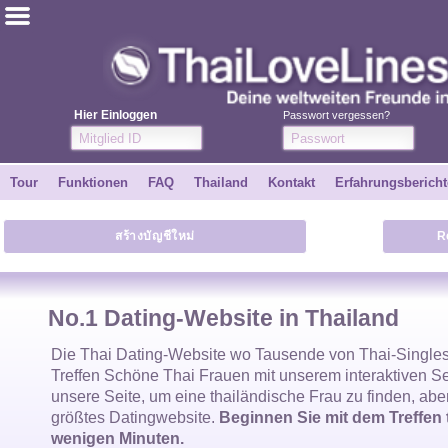
ไทย
Englisch
Hier Einloggen
Passwort vergessen?
Kostenlos anmelden
Tour
Funktionen
FAQ
Thailand
Kontakt
Erfahrungsbericht
Erfahrungsberichte
สร้างบัญชีใหม่
R
Freunde
Funktionen
No.1 Dating-Website in Thailand
Tour
Die
Thai Dating-Website
wo Tausende von
Thai-Single
Treffen Schöne
Thai Frauen
mit unserem interaktiven S
unsere Seite, um eine
thailändische Frau
zu finden, abe
Kontakt
größtes Datingwebsite.
Beginnen Sie mit dem Treffen 
wenigen Minuten.