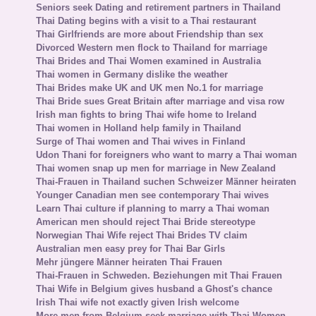
Seniors seek Dating and retirement partners in Thailand
Thai Dating begins with a visit to a Thai restaurant
Thai Girlfriends are more about Friendship than sex
Divorced Western men flock to Thailand for marriage
Thai Brides and Thai Women examined in Australia
Thai women in Germany dislike the weather
Thai Brides make UK and UK men No.1 for marriage
Thai Bride sues Great Britain after marriage and visa row
Irish man fights to bring Thai wife home to Ireland
Thai women in Holland help family in Thailand
Surge of Thai women and Thai wives in Finland
Udon Thani for foreigners who want to marry a Thai woman
Thai women snap up men for marriage in New Zealand
Thai-Frauen in Thailand suchen Schweizer Männer heiraten
Younger Canadian men see contemporary Thai wives
Learn Thai culture if planning to marry a Thai woman
American men should reject Thai Bride stereotype
Norwegian Thai Wife reject Thai Brides TV claim
Australian men easy prey for Thai Bar Girls
Mehr jüngere Männer heiraten Thai Frauen
Thai-Frauen in Schweden. Beziehungen mit Thai Frauen
Thai Wife in Belgium gives husband a Ghost's chance
Irish Thai wife not exactly given Irish welcome
More men from Belgium seek marriage with Thai Women