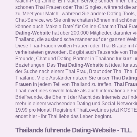
Match-Programme. Ein Match Service sendet Ihnen einz
schonen Thai Frauen oder Thai Singles, während die a
zu 'Meet your Match', während Sie andere Dating-Tools, 
Chat-Service, wo Sie online chatten können mit schöne
können auch 'Make a Date' für Online-Chat mit
Thai Fr
Dating-Website
hat uber 200.000 Mitglieder, darunter v
Thailand, die ausländische männer auf der ganzen Welt 
Diese Thai-Frauen wollen Frauen oder Thai Braute mit 
verheirateten geworden. Es gibt auch Tausende von Tha
Freunde, Chat und Dating-Partner in Thailand für kurz-un
Beziehungen. Das
Thai Dating-Website
ist ideal für a
der Suche nach einem Thai Frau, Braut oder Thai Thai E
Thailand. Viele Ausländer nutzen Sie unser
Thai Datin
Frauen
in jedem Teil von Thailand zu treffen.
Thai Frau
ThaiLoveLines sowohl lokale als auch internationale F
Brieffreunde, die Ehe mit der Macht des Internets zu find
mehr in einem wachsenden Dating und Social-Networkin
19,99 pro Monat! Registriert ThaiLoveLines jetzt KOS
endet hier - Ihr Thai liebe das Leben beginnt.
Thailands führende Dating-Website - TLL