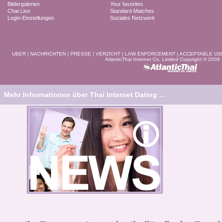
Bildergalerien
Your favorites
Chat Live
Standard Matches
Login-Einstellungen
Soziales Netzwerk
UBER
|
NACHRICHTEN
|
PRESSE
|
VERZICHT
|
LAW ENFORCEMENT
|
ACCEPTABLE US
AtlanticThai Internet Co. Limited Copyright © 2006
Mehr Informationen über Thai Internet Dating ...