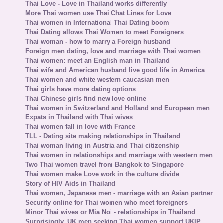
Thai Love - Love in Thailand works differently
More Thai women use Thai Chat Lines for Love
Thai women in International Thai Dating boom
Thai Dating allows Thai Women to meet Foreigners
Thai woman - how to marry a Foreign husband
Foreign men dating, love and marriage with Thai women
Thai women: meet an English man in Thailand
Thai wife and American husband live good life in America
Thai women and white western caucasian men
Thai girls have more dating options
Thai Chinese girls find new love online
Thai women in Switzerland and Holland and European men
Expats in Thailand with Thai wives
Thai women fall in love with France
TLL - Dating site making relationships in Thailand
Thai woman living in Austria and Thai citizenship
Thai women in relationships and marriage with western men
Two Thai women travel from Bangkok to Singapore
Thai women make Love work in the culture divide
Story of HIV Aids in Thailand
Thai women, Japanese men - marriage with an Asian partner
Security online for Thai women who meet foreigners
Minor Thai wives or Mia Noi - relationships in Thailand
Surprisingly, UK men seeking Thai women support UKIP