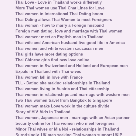
Thai Love - Love in Thailand works differently
More Thai women use Thai Chat Lines for Love
Thai women in International Thai Dating boom
Thai Dating allows Thai Women to meet Foreigners
Thai woman - how to marry a Foreign husband
Foreign men dating, love and marriage with Thai women
Thai women: meet an English man in Thailand
Thai wife and American husband live good life in America
Thai women and white western caucasian men
Thai girls have more dating options
Thai Chinese girls find new love online
Thai women in Switzerland and Holland and European men
Expats in Thailand with Thai wives
Thai women fall in love with France
TLL - Dating site making relationships in Thailand
Thai woman living in Austria and Thai citizenship
Thai women in relationships and marriage with western men
Two Thai women travel from Bangkok to Singapore
Thai women make Love work in the culture divide
Story of HIV Aids in Thailand
Thai women, Japanese men - marriage with an Asian partner
Security online for Thai women who meet foreigners
Minor Thai wives or Mia Noi - relationships in Thailand
Surprisingly, UK men seeking Thai women support UKIP