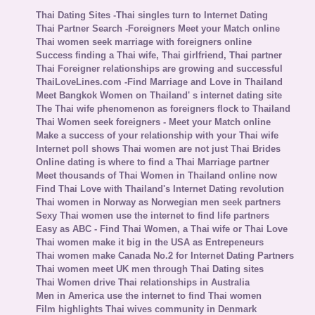
Thai Dating Sites -Thai singles turn to Internet Dating
Thai Partner Search -Foreigners Meet your Match online
Thai women seek marriage with foreigners online
Success finding a Thai wife, Thai girlfriend, Thai partner
Thai Foreigner relationships are growing and successful
ThaiLoveLines.com -Find Marriage and Love in Thailand
Meet Bangkok Women on Thailand' s internet dating site
The Thai wife phenomenon as foreigners flock to Thailand
Thai Women seek foreigners - Meet your Match online
Make a success of your relationship with your Thai wife
Internet poll shows Thai women are not just Thai Brides
Online dating is where to find a Thai Marriage partner
Meet thousands of Thai Women in Thailand online now
Find Thai Love with Thailand's Internet Dating revolution
Thai women in Norway as Norwegian men seek partners
Sexy Thai women use the internet to find life partners
Easy as ABC - Find Thai Women, a Thai wife or Thai Love
Thai women make it big in the USA as Entrepeneurs
Thai women make Canada No.2 for Internet Dating Partners
Thai women meet UK men through Thai Dating sites
Thai Women drive Thai relationships in Australia
Men in America use the internet to find Thai women
Film highlights Thai wives community in Denmark