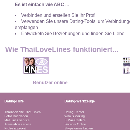
Es ist einfach wie ABC ...
Verbinden und erstellen Sie Ihr Profil
Verwenden Sie unsere Dating-Tools, um Verbindunge
empfangen
Entwickeln Sie Beziehungen und finden Sie Liebe
Wie ThaiLoveLines funktioniert...
Benutzer online
Dating-Hilfe
Dating-Werkzeuge
Thailändische Chat-Linien
Dating-Center
Fotos hochladen
Who is looking
Mail Lines service
E-Mail-Centere
Translation service
Security Online
Profile approval
Skype online kaufen