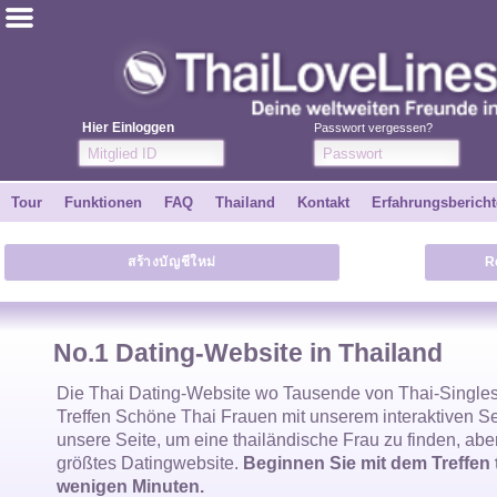
ไทย
Englisch
Hier Einloggen
Passwort vergessen?
Kostenlos anmelden
Tour
Funktionen
FAQ
Thailand
Kontakt
Erfahrungsbericht
Erfahrungsberichte
สร้างบัญชีใหม่
R
Freunde
Funktionen
No.1 Dating-Website in Thailand
Tour
Die
Thai Dating-Website
wo Tausende von
Thai-Single
Treffen Schöne
Thai Frauen
mit unserem interaktiven S
unsere Seite, um eine
thailändische Frau
zu finden, abe
Kontakt
größtes Datingwebsite.
Beginnen Sie mit dem Treffen 
wenigen Minuten.