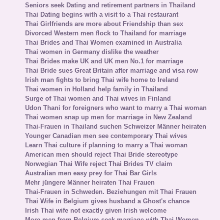
Seniors seek Dating and retirement partners in Thailand
Thai Dating begins with a visit to a Thai restaurant
Thai Girlfriends are more about Friendship than sex
Divorced Western men flock to Thailand for marriage
Thai Brides and Thai Women examined in Australia
Thai women in Germany dislike the weather
Thai Brides make UK and UK men No.1 for marriage
Thai Bride sues Great Britain after marriage and visa row
Irish man fights to bring Thai wife home to Ireland
Thai women in Holland help family in Thailand
Surge of Thai women and Thai wives in Finland
Udon Thani for foreigners who want to marry a Thai woman
Thai women snap up men for marriage in New Zealand
Thai-Frauen in Thailand suchen Schweizer Männer heiraten
Younger Canadian men see contemporary Thai wives
Learn Thai culture if planning to marry a Thai woman
American men should reject Thai Bride stereotype
Norwegian Thai Wife reject Thai Brides TV claim
Australian men easy prey for Thai Bar Girls
Mehr jüngere Männer heiraten Thai Frauen
Thai-Frauen in Schweden. Beziehungen mit Thai Frauen
Thai Wife in Belgium gives husband a Ghost's chance
Irish Thai wife not exactly given Irish welcome
More men from Belgium seek marriage with Thai Women