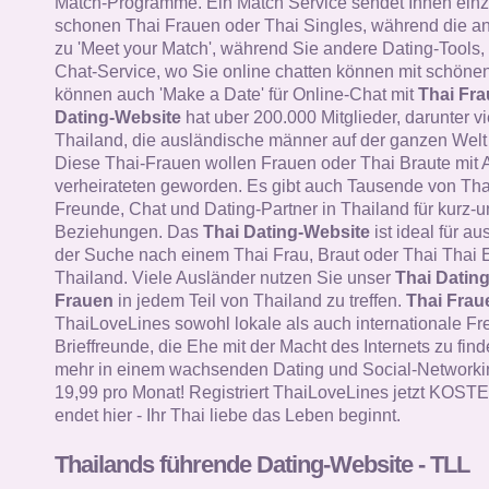
Match-Programme. Ein Match Service sendet Ihnen einz
schonen Thai Frauen oder Thai Singles, während die a
zu 'Meet your Match', während Sie andere Dating-Tools, 
Chat-Service, wo Sie online chatten können mit schöne
können auch 'Make a Date' für Online-Chat mit
Thai Fr
Dating-Website
hat uber 200.000 Mitglieder, darunter v
Thailand, die ausländische männer auf der ganzen Welt 
Diese Thai-Frauen wollen Frauen oder Thai Braute mit 
verheirateten geworden. Es gibt auch Tausende von Tha
Freunde, Chat und Dating-Partner in Thailand für kurz-un
Beziehungen. Das
Thai Dating-Website
ist ideal für a
der Suche nach einem Thai Frau, Braut oder Thai Thai E
Thailand. Viele Ausländer nutzen Sie unser
Thai Datin
Frauen
in jedem Teil von Thailand zu treffen.
Thai Frau
ThaiLoveLines sowohl lokale als auch internationale F
Brieffreunde, die Ehe mit der Macht des Internets zu find
mehr in einem wachsenden Dating und Social-Networkin
19,99 pro Monat! Registriert ThaiLoveLines jetzt KOS
endet hier - Ihr Thai liebe das Leben beginnt.
Thailands führende Dating-Website - TLL