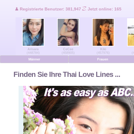
Benutzer Online
Registrierte Benutzer: 381,947
Jetzt online: 165
Männer Online
Frauen Online
Arisara
CeCee
Kiki
Deutsche
(448784)
(458905)
(457976)
(
Männer
Frauen
Niederländisch
Finden Sie Ihre Thai Love Lines ...
Französisch
Spanisch