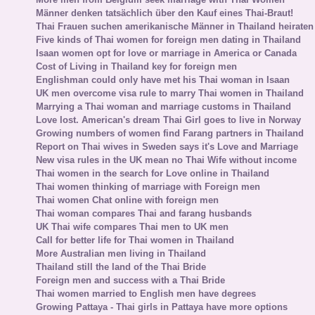
Männer denken tatsächlich über den Kauf eines Thai-Braut!
Thai Frauen suchen amerikanische Männer in Thailand heiraten
Five kinds of Thai women for foreign men dating in Thailand
Isaan women opt for love or marriage in America or Canada
Cost of Living in Thailand key for foreign men
Englishman could only have met his Thai woman in Isaan
UK men overcome visa rule to marry Thai women in Thailand
Marrying a Thai woman and marriage customs in Thailand
Love lost. American's dream Thai Girl goes to live in Norway
Growing numbers of women find Farang partners in Thailand
Report on Thai wives in Sweden says it's Love and Marriage
New visa rules in the UK mean no Thai Wife without income
Thai women in the search for Love online in Thailand
Thai women thinking of marriage with Foreign men
Thai women Chat online with foreign men
Thai woman compares Thai and farang husbands
UK Thai wife compares Thai men to UK men
Call for better life for Thai women in Thailand
More Australian men living in Thailand
Thailand still the land of the Thai Bride
Foreign men and success with a Thai Bride
Thai women married to English men have degrees
Growing Pattaya - Thai girls in Pattaya have more options