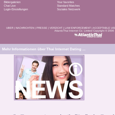
Bildergalerien
Your favorites
Chat Live
Standard Matches
Login-Einstellungen
Soziales Netzwerk
UBER
|
NACHRICHTEN
|
PRESSE
|
VERZICHT
|
LAW ENFORCEMENT
|
ACCEPTABLE US
AtlanticThai Internet Co. Limited Copyright © 2006
Mehr Informationen über Thai Internet Dating ...