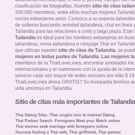
clasificación de fotografías. Nuestro
sitio de citas taila
200.000 miembros, entre ellos muchas mujeres Tailandi
socios extranjeros amor. Conozca a su esposa tailandes
de solteros buscando amistad tailandesa, chat en línea y
Tailandia para las relaciones a corto y largo plazo. Este
Tailandia
es ideal para los hombres extranjeros en bus
tailandesa, novia tailandesa o cónyuge Thai en Tailandia
que utilizan nuestro
sitio de citas de Tailandia
, se pued
mujeres en todas partes de Tailandia
.
Las mujeres ta
miembros de la ThaiLoveLines, encontrar amistades loc
internacionales y el matrimonio con la ayuda de la intern
servicio cada vez mayor de redes sociales por sólo $ 19
ThaiLoveLines ahora GRATIS? Su búsqueda termina aq
vida amorosa en Tailandia.
Sitio de citas más importantes de Tailandia
Thai Dating Sites -Thai singles turn to Internet Dating
Thai Partner Search -Foreigners Meet your Match online
Thai women seek marriage with foreigners online
Success finding a Thai wife, Thai girlfriend, Thai partner