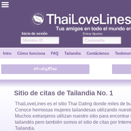
ไทย
Inglés
Inicio de sesión
Entrar Ajustes
Únete
Intro
Cómo funciona
FAQ
Tailandia
Contáctenos
Testimo
Testimonios
สร้างบัญชีใหม่
Dile a un amigo
Cómo funciona
Sitio de citas de Tailandia No. 1
Intro
ThaiLoveLines es el
sitio Thai Dating
donde
miles
de bu
Conoce hermosas
mujeres tailandesas
utilizando nuestr
Muchos extranjeros utilizan nuestro sitio para encontra
Contáctenos
tailandés
pero también somos el sitio de citas por Inter
Tailandia.