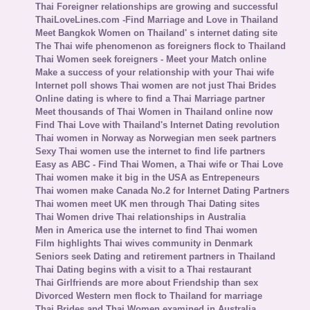
Thai Foreigner relationships are growing and successful
ThaiLoveLines.com -Find Marriage and Love in Thailand
Meet Bangkok Women on Thailand' s internet dating site
The Thai wife phenomenon as foreigners flock to Thailand
Thai Women seek foreigners - Meet your Match online
Make a success of your relationship with your Thai wife
Internet poll shows Thai women are not just Thai Brides
Online dating is where to find a Thai Marriage partner
Meet thousands of Thai Women in Thailand online now
Find Thai Love with Thailand's Internet Dating revolution
Thai women in Norway as Norwegian men seek partners
Sexy Thai women use the internet to find life partners
Easy as ABC - Find Thai Women, a Thai wife or Thai Love
Thai women make it big in the USA as Entrepeneurs
Thai women make Canada No.2 for Internet Dating Partners
Thai women meet UK men through Thai Dating sites
Thai Women drive Thai relationships in Australia
Men in America use the internet to find Thai women
Film highlights Thai wives community in Denmark
Seniors seek Dating and retirement partners in Thailand
Thai Dating begins with a visit to a Thai restaurant
Thai Girlfriends are more about Friendship than sex
Divorced Western men flock to Thailand for marriage
Thai Brides and Thai Women examined in Australia