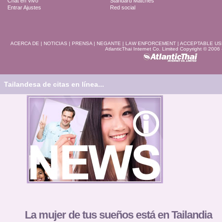
Chat en Vivo
Standard Matches
Entrar Ajustes
Red social
ACERCA DE
|
NOTICIAS
|
PRENSA
|
NEGANTE
|
LAW ENFORCEMENT
|
ACCEPTABLE US
AtlanticThai Internet Co. Limited Copyright © 2006
Tailandesa de citas en línea...
La mujer de tus sueños está en Tailandia