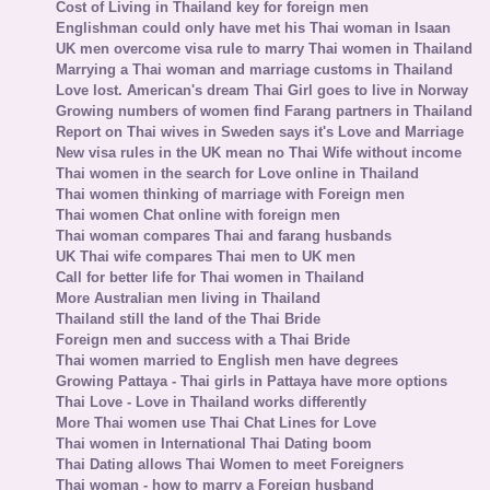
Cost of Living in Thailand key for foreign men
Englishman could only have met his Thai woman in Isaan
UK men overcome visa rule to marry Thai women in Thailand
Marrying a Thai woman and marriage customs in Thailand
Love lost. American's dream Thai Girl goes to live in Norway
Growing numbers of women find Farang partners in Thailand
Report on Thai wives in Sweden says it's Love and Marriage
New visa rules in the UK mean no Thai Wife without income
Thai women in the search for Love online in Thailand
Thai women thinking of marriage with Foreign men
Thai women Chat online with foreign men
Thai woman compares Thai and farang husbands
UK Thai wife compares Thai men to UK men
Call for better life for Thai women in Thailand
More Australian men living in Thailand
Thailand still the land of the Thai Bride
Foreign men and success with a Thai Bride
Thai women married to English men have degrees
Growing Pattaya - Thai girls in Pattaya have more options
Thai Love - Love in Thailand works differently
More Thai women use Thai Chat Lines for Love
Thai women in International Thai Dating boom
Thai Dating allows Thai Women to meet Foreigners
Thai woman - how to marry a Foreign husband