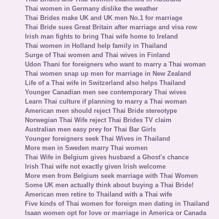
Thai women in Germany dislike the weather
Thai Brides make UK and UK men No.1 for marriage
Thai Bride sues Great Britain after marriage and visa row
Irish man fights to bring Thai wife home to Ireland
Thai women in Holland help family in Thailand
Surge of Thai women and Thai wives in Finland
Udon Thani for foreigners who want to marry a Thai woman
Thai women snap up men for marriage in New Zealand
Life of a Thai wife in Switzerland also helps Thailand
Younger Canadian men see contemporary Thai wives
Learn Thai culture if planning to marry a Thai woman
American men should reject Thai Bride stereotype
Norwegian Thai Wife reject Thai Brides TV claim
Australian men easy prey for Thai Bar Girls
Younger foreigners seek Thai Wives in Thailand
More men in Sweden marry Thai women
Thai Wife in Belgium gives husband a Ghost's chance
Irish Thai wife not exactly given Irish welcome
More men from Belgium seek marriage with Thai Women
Some UK men actually think about buying a Thai Bride!
American men retire to Thailand with a Thai wife
Five kinds of Thai women for foreign men dating in Thailand
Isaan women opt for love or marriage in America or Canada