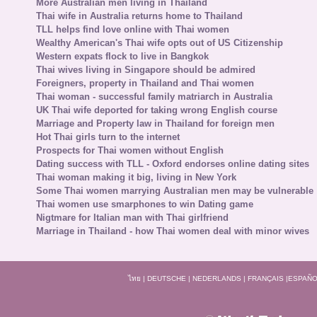
More Australian men living in Thailand
Thai wife in Australia returns home to Thailand
TLL helps find love online with Thai women
Wealthy American's Thai wife opts out of US Citizenship
Western expats flock to live in Bangkok
Thai wives living in Singapore should be admired
Foreigners, property in Thailand and Thai women
Thai woman - successful family matriarch in Australia
UK Thai wife deported for taking wrong English course
Marriage and Property law in Thailand for foreign men
Hot Thai girls turn to the internet
Prospects for Thai women without English
Dating success with TLL - Oxford endorses online dating sites
Thai woman making it big, living in New York
Some Thai women marrying Australian men may be vulnerable
Thai women use smarphones to win Dating game
Nigtmare for Italian man with Thai girlfriend
Marriage in Thailand - how Thai women deal with minor wives
ไทย
|
DEUTSCHE
|
NEDERLANDS
|
FRANÇAIS
|
ESPAÑO