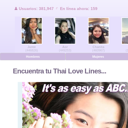
Usuarios en lí
Usuarios: 381,947
En línea ahora: 159
Hombres en línea
Mujeres en línea
Juree
Aor
Chanita
Alemán
(446826)
(449253)
(460967)
(
Hombres
Mujeres
Holandés
Encuentra tu Thai Love Lines...
Francés
Español