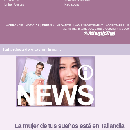
Chat en Vivo
Standard Matches
Entrar Ajustes
Red social
ACERCA DE
|
NOTICIAS
|
PRENSA
|
NEGANTE
|
LAW ENFORCEMENT
|
ACCEPTABLE US
AtlanticThai Internet Co. Limited Copyright © 2006
Tailandesa de citas en línea...
La mujer de tus sueños está en Tailandia