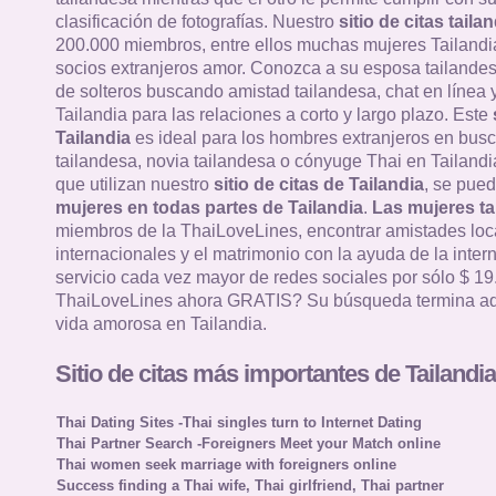
clasificación de fotografías. Nuestro
sitio de citas taila
200.000 miembros, entre ellos muchas mujeres Tailandi
socios extranjeros amor. Conozca a su esposa tailandes
de solteros buscando amistad tailandesa, chat en línea y
Tailandia para las relaciones a corto y largo plazo. Este
Tailandia
es ideal para los hombres extranjeros en bus
tailandesa, novia tailandesa o cónyuge Thai en Tailandia
que utilizan nuestro
sitio de citas de Tailandia
, se pued
mujeres en todas partes de Tailandia
.
Las mujeres ta
miembros de la ThaiLoveLines, encontrar amistades loc
internacionales y el matrimonio con la ayuda de la intern
servicio cada vez mayor de redes sociales por sólo $ 19
ThaiLoveLines ahora GRATIS? Su búsqueda termina aq
vida amorosa en Tailandia.
Sitio de citas más importantes de Tailandia
Thai Dating Sites -Thai singles turn to Internet Dating
Thai Partner Search -Foreigners Meet your Match online
Thai women seek marriage with foreigners online
Success finding a Thai wife, Thai girlfriend, Thai partner