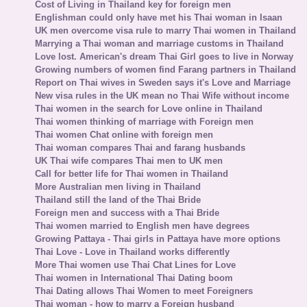
Cost of Living in Thailand key for foreign men
Englishman could only have met his Thai woman in Isaan
UK men overcome visa rule to marry Thai women in Thailand
Marrying a Thai woman and marriage customs in Thailand
Love lost. American's dream Thai Girl goes to live in Norway
Growing numbers of women find Farang partners in Thailand
Report on Thai wives in Sweden says it's Love and Marriage
New visa rules in the UK mean no Thai Wife without income
Thai women in the search for Love online in Thailand
Thai women thinking of marriage with Foreign men
Thai women Chat online with foreign men
Thai woman compares Thai and farang husbands
UK Thai wife compares Thai men to UK men
Call for better life for Thai women in Thailand
More Australian men living in Thailand
Thailand still the land of the Thai Bride
Foreign men and success with a Thai Bride
Thai women married to English men have degrees
Growing Pattaya - Thai girls in Pattaya have more options
Thai Love - Love in Thailand works differently
More Thai women use Thai Chat Lines for Love
Thai women in International Thai Dating boom
Thai Dating allows Thai Women to meet Foreigners
Thai woman - how to marry a Foreign husband