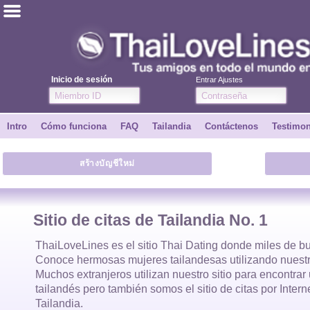
ไทย
Inglés
Inicio de sesión
Entrar Ajustes
Únete
Intro
Cómo funciona
FAQ
Tailandia
Contáctenos
Testimo
Testimonios
สร้างบัญชีใหม่
Dile a un amigo
Cómo funciona
Sitio de citas de Tailandia No. 1
Intro
ThaiLoveLines es el
sitio Thai Dating
donde
miles
de bu
Conoce hermosas
mujeres tailandesas
utilizando nuestr
Muchos extranjeros utilizan nuestro sitio para encontra
Contáctenos
tailandés
pero también somos el sitio de citas por Inter
Tailandia.