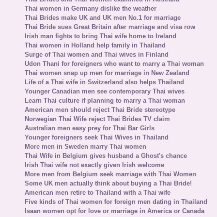
Thai women in Germany dislike the weather
Thai Brides make UK and UK men No.1 for marriage
Thai Bride sues Great Britain after marriage and visa row
Irish man fights to bring Thai wife home to Ireland
Thai women in Holland help family in Thailand
Surge of Thai women and Thai wives in Finland
Udon Thani for foreigners who want to marry a Thai woman
Thai women snap up men for marriage in New Zealand
Life of a Thai wife in Switzerland also helps Thailand
Younger Canadian men see contemporary Thai wives
Learn Thai culture if planning to marry a Thai woman
American men should reject Thai Bride stereotype
Norwegian Thai Wife reject Thai Brides TV claim
Australian men easy prey for Thai Bar Girls
Younger foreigners seek Thai Wives in Thailand
More men in Sweden marry Thai women
Thai Wife in Belgium gives husband a Ghost's chance
Irish Thai wife not exactly given Irish welcome
More men from Belgium seek marriage with Thai Women
Some UK men actually think about buying a Thai Bride!
American men retire to Thailand with a Thai wife
Five kinds of Thai women for foreign men dating in Thailand
Isaan women opt for love or marriage in America or Canada