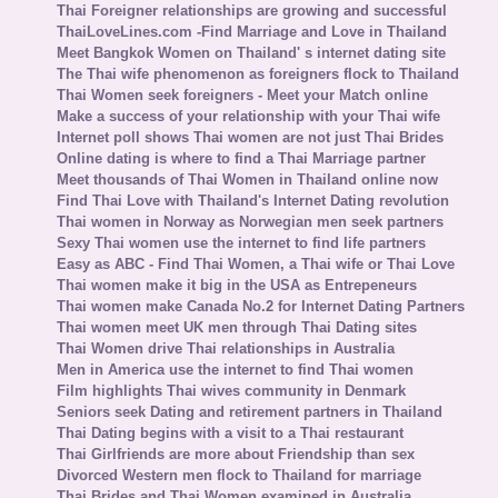
Thai Foreigner relationships are growing and successful
ThaiLoveLines.com -Find Marriage and Love in Thailand
Meet Bangkok Women on Thailand' s internet dating site
The Thai wife phenomenon as foreigners flock to Thailand
Thai Women seek foreigners - Meet your Match online
Make a success of your relationship with your Thai wife
Internet poll shows Thai women are not just Thai Brides
Online dating is where to find a Thai Marriage partner
Meet thousands of Thai Women in Thailand online now
Find Thai Love with Thailand's Internet Dating revolution
Thai women in Norway as Norwegian men seek partners
Sexy Thai women use the internet to find life partners
Easy as ABC - Find Thai Women, a Thai wife or Thai Love
Thai women make it big in the USA as Entrepeneurs
Thai women make Canada No.2 for Internet Dating Partners
Thai women meet UK men through Thai Dating sites
Thai Women drive Thai relationships in Australia
Men in America use the internet to find Thai women
Film highlights Thai wives community in Denmark
Seniors seek Dating and retirement partners in Thailand
Thai Dating begins with a visit to a Thai restaurant
Thai Girlfriends are more about Friendship than sex
Divorced Western men flock to Thailand for marriage
Thai Brides and Thai Women examined in Australia