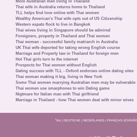
More Australian men living in Thailand
Thai wife in Australia returns home to Thailand
TLL helps find love online with Thai women
Wealthy American's Thai wife opts out of US Citizenship
Western expats flock to live in Bangkok
Thai wives living in Singapore should be admired
Foreigners, property in Thailand and Thai women
Thai woman - successful family matriarch in Australia
UK Thai wife deported for taking wrong English course
Marriage and Property law in Thailand for foreign men
Hot Thai girls turn to the internet
Prospects for Thai women without English
Dating success with TLL - Oxford endorses online dating sites
Thai woman making it big, living in New York
Some Thai women marrying Australian men may be vulnerable
Thai women use smarphones to win Dating game
Nigtmare for Italian man with Thai girlfriend
Marriage in Thailand - how Thai women deal with minor wives
ไทย
|
DEUTSCHE
|
NEDERLANDS
|
FRANÇAIS
|
ESPAÑO