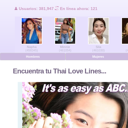
Usuarios en lí
Usuarios: 381,947
En línea ahora: 121
Hombres en línea
Mujeres en línea
Napha
Minnie
Sila
Alemán
(458345)
(461054)
(461030)
(
Hombres
Mujeres
Holandés
Encuentra tu Thai Love Lines...
Francés
Español