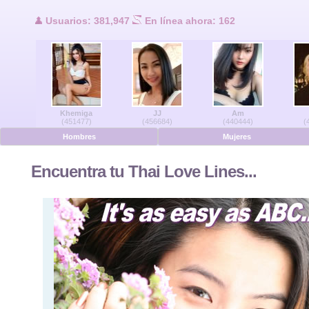
Usuarios en lí
Usuarios: 381,947
En línea ahora: 162
Hombres en línea
Mujeres en línea
Khemiga
JJ
Am
Alemán
(451477)
(456684)
(440444)
(
Hombres
Mujeres
Holandés
Encuentra tu Thai Love Lines...
Francés
Español