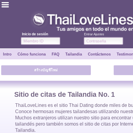
ไทย
Inglés
Inicio de sesión
Entrar Ajustes
Únete
Intro
Cómo funciona
FAQ
Tailandia
Contáctenos
Testimo
Testimonios
สร้างบัญชีใหม่
Dile a un amigo
Cómo funciona
Sitio de citas de Tailandia No. 1
Intro
ThaiLoveLines es el
sitio Thai Dating
donde
miles
de bu
Conoce hermosas
mujeres tailandesas
utilizando nuestr
Muchos extranjeros utilizan nuestro sitio para encontra
Contáctenos
tailandés
pero también somos el sitio de citas por Inter
Tailandia.