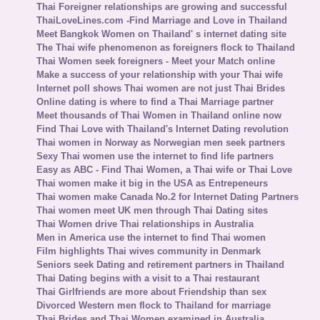
Thai Foreigner relationships are growing and successful
ThaiLoveLines.com -Find Marriage and Love in Thailand
Meet Bangkok Women on Thailand' s internet dating site
The Thai wife phenomenon as foreigners flock to Thailand
Thai Women seek foreigners - Meet your Match online
Make a success of your relationship with your Thai wife
Internet poll shows Thai women are not just Thai Brides
Online dating is where to find a Thai Marriage partner
Meet thousands of Thai Women in Thailand online now
Find Thai Love with Thailand's Internet Dating revolution
Thai women in Norway as Norwegian men seek partners
Sexy Thai women use the internet to find life partners
Easy as ABC - Find Thai Women, a Thai wife or Thai Love
Thai women make it big in the USA as Entrepeneurs
Thai women make Canada No.2 for Internet Dating Partners
Thai women meet UK men through Thai Dating sites
Thai Women drive Thai relationships in Australia
Men in America use the internet to find Thai women
Film highlights Thai wives community in Denmark
Seniors seek Dating and retirement partners in Thailand
Thai Dating begins with a visit to a Thai restaurant
Thai Girlfriends are more about Friendship than sex
Divorced Western men flock to Thailand for marriage
Thai Brides and Thai Women examined in Australia