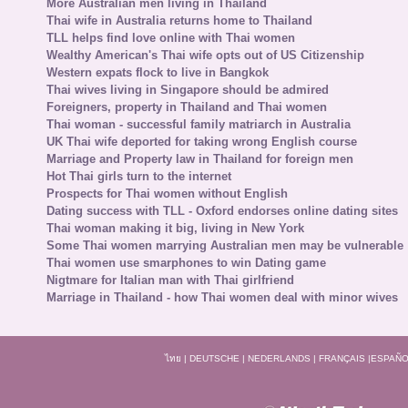
More Australian men living in Thailand
Thai wife in Australia returns home to Thailand
TLL helps find love online with Thai women
Wealthy American's Thai wife opts out of US Citizenship
Western expats flock to live in Bangkok
Thai wives living in Singapore should be admired
Foreigners, property in Thailand and Thai women
Thai woman - successful family matriarch in Australia
UK Thai wife deported for taking wrong English course
Marriage and Property law in Thailand for foreign men
Hot Thai girls turn to the internet
Prospects for Thai women without English
Dating success with TLL - Oxford endorses online dating sites
Thai woman making it big, living in New York
Some Thai women marrying Australian men may be vulnerable
Thai women use smarphones to win Dating game
Nigtmare for Italian man with Thai girlfriend
Marriage in Thailand - how Thai women deal with minor wives
ไทย
|
DEUTSCHE
|
NEDERLANDS
|
FRANÇAIS
|
ESPAÑO