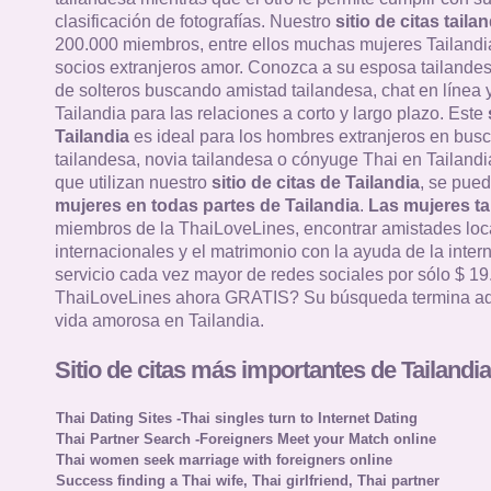
clasificación de fotografías. Nuestro
sitio de citas taila
200.000 miembros, entre ellos muchas mujeres Tailandi
socios extranjeros amor. Conozca a su esposa tailandes
de solteros buscando amistad tailandesa, chat en línea y
Tailandia para las relaciones a corto y largo plazo. Este
Tailandia
es ideal para los hombres extranjeros en bus
tailandesa, novia tailandesa o cónyuge Thai en Tailandia
que utilizan nuestro
sitio de citas de Tailandia
, se pued
mujeres en todas partes de Tailandia
.
Las mujeres ta
miembros de la ThaiLoveLines, encontrar amistades loc
internacionales y el matrimonio con la ayuda de la intern
servicio cada vez mayor de redes sociales por sólo $ 19
ThaiLoveLines ahora GRATIS? Su búsqueda termina aq
vida amorosa en Tailandia.
Sitio de citas más importantes de Tailandia
Thai Dating Sites -Thai singles turn to Internet Dating
Thai Partner Search -Foreigners Meet your Match online
Thai women seek marriage with foreigners online
Success finding a Thai wife, Thai girlfriend, Thai partner