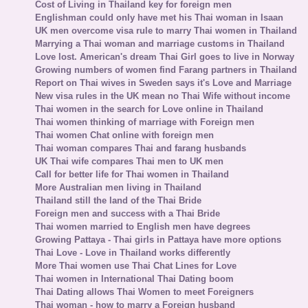
Cost of Living in Thailand key for foreign men
Englishman could only have met his Thai woman in Isaan
UK men overcome visa rule to marry Thai women in Thailand
Marrying a Thai woman and marriage customs in Thailand
Love lost. American's dream Thai Girl goes to live in Norway
Growing numbers of women find Farang partners in Thailand
Report on Thai wives in Sweden says it's Love and Marriage
New visa rules in the UK mean no Thai Wife without income
Thai women in the search for Love online in Thailand
Thai women thinking of marriage with Foreign men
Thai women Chat online with foreign men
Thai woman compares Thai and farang husbands
UK Thai wife compares Thai men to UK men
Call for better life for Thai women in Thailand
More Australian men living in Thailand
Thailand still the land of the Thai Bride
Foreign men and success with a Thai Bride
Thai women married to English men have degrees
Growing Pattaya - Thai girls in Pattaya have more options
Thai Love - Love in Thailand works differently
More Thai women use Thai Chat Lines for Love
Thai women in International Thai Dating boom
Thai Dating allows Thai Women to meet Foreigners
Thai woman - how to marry a Foreign husband