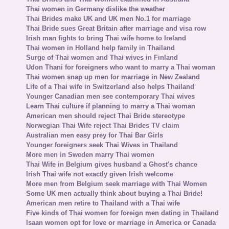
Thai women in Germany dislike the weather
Thai Brides make UK and UK men No.1 for marriage
Thai Bride sues Great Britain after marriage and visa row
Irish man fights to bring Thai wife home to Ireland
Thai women in Holland help family in Thailand
Surge of Thai women and Thai wives in Finland
Udon Thani for foreigners who want to marry a Thai woman
Thai women snap up men for marriage in New Zealand
Life of a Thai wife in Switzerland also helps Thailand
Younger Canadian men see contemporary Thai wives
Learn Thai culture if planning to marry a Thai woman
American men should reject Thai Bride stereotype
Norwegian Thai Wife reject Thai Brides TV claim
Australian men easy prey for Thai Bar Girls
Younger foreigners seek Thai Wives in Thailand
More men in Sweden marry Thai women
Thai Wife in Belgium gives husband a Ghost's chance
Irish Thai wife not exactly given Irish welcome
More men from Belgium seek marriage with Thai Women
Some UK men actually think about buying a Thai Bride!
American men retire to Thailand with a Thai wife
Five kinds of Thai women for foreign men dating in Thailand
Isaan women opt for love or marriage in America or Canada