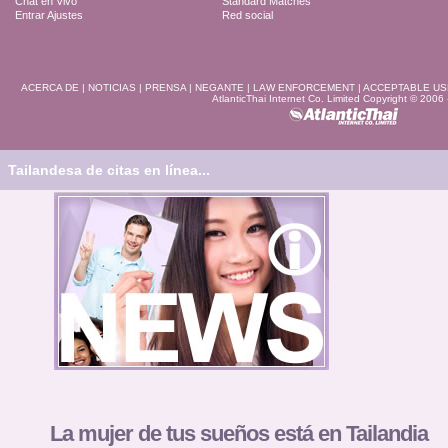
Chat en Vivo
Standard Matches
Entrar Ajustes
Red social
ACERCA DE
|
NOTICIAS
|
PRENSA
|
NEGANTE
|
LAW ENFORCEMENT
|
ACCEPTABLE US
AtlanticThai Internet Co. Limited Copyright © 2006
Tailandesa de citas en línea...
La mujer de tus sueños está en Tailandia