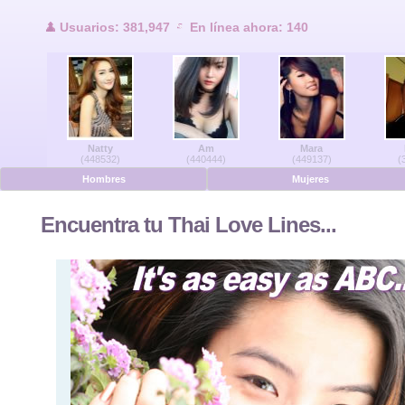
Usuarios en lí
Usuarios: 381,947
En línea ahora: 140
Hombres en línea
Mujeres en línea
Natty
Am
Mara
Alemán
(448532)
(440444)
(449137)
(
Hombres
Mujeres
Holandés
Encuentra tu Thai Love Lines...
Francés
Español