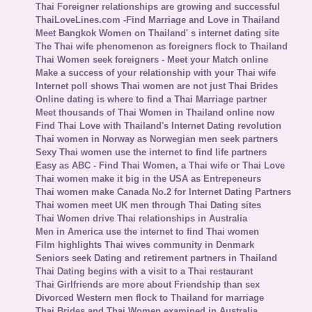
Thai Foreigner relationships are growing and successful
ThaiLoveLines.com -Find Marriage and Love in Thailand
Meet Bangkok Women on Thailand' s internet dating site
The Thai wife phenomenon as foreigners flock to Thailand
Thai Women seek foreigners - Meet your Match online
Make a success of your relationship with your Thai wife
Internet poll shows Thai women are not just Thai Brides
Online dating is where to find a Thai Marriage partner
Meet thousands of Thai Women in Thailand online now
Find Thai Love with Thailand's Internet Dating revolution
Thai women in Norway as Norwegian men seek partners
Sexy Thai women use the internet to find life partners
Easy as ABC - Find Thai Women, a Thai wife or Thai Love
Thai women make it big in the USA as Entrepeneurs
Thai women make Canada No.2 for Internet Dating Partners
Thai women meet UK men through Thai Dating sites
Thai Women drive Thai relationships in Australia
Men in America use the internet to find Thai women
Film highlights Thai wives community in Denmark
Seniors seek Dating and retirement partners in Thailand
Thai Dating begins with a visit to a Thai restaurant
Thai Girlfriends are more about Friendship than sex
Divorced Western men flock to Thailand for marriage
Thai Brides and Thai Women examined in Australia