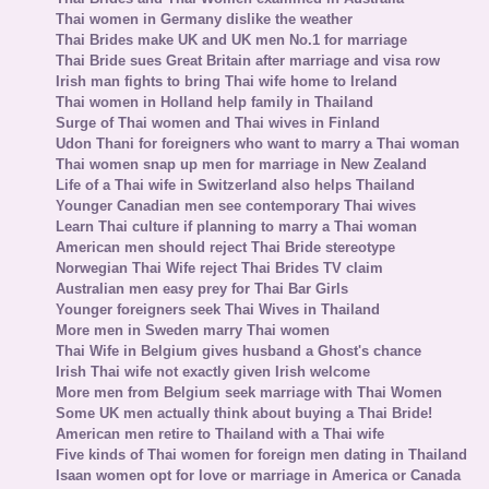
Thai women in Germany dislike the weather
Thai Brides make UK and UK men No.1 for marriage
Thai Bride sues Great Britain after marriage and visa row
Irish man fights to bring Thai wife home to Ireland
Thai women in Holland help family in Thailand
Surge of Thai women and Thai wives in Finland
Udon Thani for foreigners who want to marry a Thai woman
Thai women snap up men for marriage in New Zealand
Life of a Thai wife in Switzerland also helps Thailand
Younger Canadian men see contemporary Thai wives
Learn Thai culture if planning to marry a Thai woman
American men should reject Thai Bride stereotype
Norwegian Thai Wife reject Thai Brides TV claim
Australian men easy prey for Thai Bar Girls
Younger foreigners seek Thai Wives in Thailand
More men in Sweden marry Thai women
Thai Wife in Belgium gives husband a Ghost's chance
Irish Thai wife not exactly given Irish welcome
More men from Belgium seek marriage with Thai Women
Some UK men actually think about buying a Thai Bride!
American men retire to Thailand with a Thai wife
Five kinds of Thai women for foreign men dating in Thailand
Isaan women opt for love or marriage in America or Canada