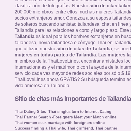
clasificación de fotografías. Nuestro
sitio de citas taila
200.000 miembros, entre ellos muchas mujeres Tailandi
socios extranjeros amor. Conozca a su esposa tailandes
de solteros buscando amistad tailandesa, chat en línea y
Tailandia para las relaciones a corto y largo plazo. Este
Tailandia
es ideal para los hombres extranjeros en bus
tailandesa, novia tailandesa o cónyuge Thai en Tailandia
que utilizan nuestro
sitio de citas de Tailandia
, se pued
mujeres en todas partes de Tailandia
.
Las mujeres ta
miembros de la ThaiLoveLines, encontrar amistades loc
internacionales y el matrimonio con la ayuda de la intern
servicio cada vez mayor de redes sociales por sólo $ 19
ThaiLoveLines ahora GRATIS? Su búsqueda termina aq
vida amorosa en Tailandia.
Sitio de citas más importantes de Tailandia
Thai Dating Sites -Thai singles turn to Internet Dating
Thai Partner Search -Foreigners Meet your Match online
Thai women seek marriage with foreigners online
Success finding a Thai wife, Thai girlfriend, Thai partner