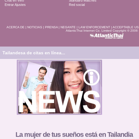
Chat en Vivo
Standard Matches
Entrar Ajustes
Red social
ACERCA DE
|
NOTICIAS
|
PRENSA
|
NEGANTE
|
LAW ENFORCEMENT
|
ACCEPTABLE US
AtlanticThai Internet Co. Limited Copyright © 2006
Tailandesa de citas en línea...
La mujer de tus sueños está en Tailandia