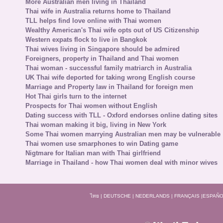
More Australian men living in Thailand
Thai wife in Australia returns home to Thailand
TLL helps find love online with Thai women
Wealthy American's Thai wife opts out of US Citizenship
Western expats flock to live in Bangkok
Thai wives living in Singapore should be admired
Foreigners, property in Thailand and Thai women
Thai woman - successful family matriarch in Australia
UK Thai wife deported for taking wrong English course
Marriage and Property law in Thailand for foreign men
Hot Thai girls turn to the internet
Prospects for Thai women without English
Dating success with TLL - Oxford endorses online dating sites
Thai woman making it big, living in New York
Some Thai women marrying Australian men may be vulnerable
Thai women use smarphones to win Dating game
Nigtmare for Italian man with Thai girlfriend
Marriage in Thailand - how Thai women deal with minor wives
ไทย
|
DEUTSCHE
|
NEDERLANDS
|
FRANÇAIS
|
ESPAÑO