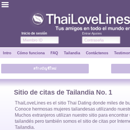
ไทย
Inglés
Inicio de sesión
Entrar Ajustes
Únete
Intro
Cómo funciona
FAQ
Tailandia
Contáctenos
Testimo
Testimonios
สร้างบัญชีใหม่
Dile a un amigo
Cómo funciona
Sitio de citas de Tailandia No. 1
Intro
ThaiLoveLines es el
sitio Thai Dating
donde
miles
de bu
Conoce hermosas
mujeres tailandesas
utilizando nuestr
Muchos extranjeros utilizan nuestro sitio para encontra
Contáctenos
tailandés
pero también somos el sitio de citas por Inter
Tailandia.