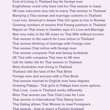
Cost of Living in Thailand key for foreign men
Englishman could only have met his Thai woman in Isaan
UK men overcome visa rule to marry Thai women in Thailand
Marrying a Thai woman and marriage customs in Thailand
Love lost. American's dream Thai Girl goes to live in Norway
Growing numbers of women find Farang partners in Thailand
Report on Thai wives in Sweden says it's Love and Marriage
New visa rules in the UK mean no Thai Wife without income
Thai women in the search for Love online in Thailand
Thai women thinking of marriage with Foreign men
Thai women Chat online with foreign men
Thai woman compares Thai and farang husbands
UK Thai wife compares Thai men to UK men
Call for better life for Thai women in Thailand
More Australian men living in Thailand
Thailand still the land of the Thai Bride
Foreign men and success with a Thai Bride
Thai women married to English men have degrees
Growing Pattaya - Thai girls in Pattaya have more options
Thai Love - Love in Thailand works differently
More Thai women use Thai Chat Lines for Love
Thai women in International Thai Dating boom
Thai Dating allows Thai Women to meet Foreigners
Thai woman - how to marry a Foreign husband