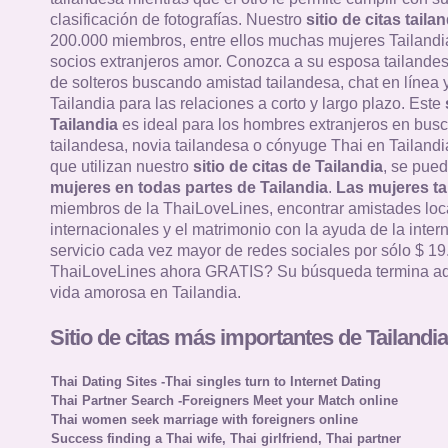
clasificación de fotografías. Nuestro
sitio de citas taila
200.000 miembros, entre ellos muchas mujeres Tailandi
socios extranjeros amor. Conozca a su esposa tailandes
de solteros buscando amistad tailandesa, chat en línea y
Tailandia para las relaciones a corto y largo plazo. Este
Tailandia
es ideal para los hombres extranjeros en bus
tailandesa, novia tailandesa o cónyuge Thai en Tailandia
que utilizan nuestro
sitio de citas de Tailandia
, se pued
mujeres en todas partes de Tailandia
.
Las mujeres ta
miembros de la ThaiLoveLines, encontrar amistades loc
internacionales y el matrimonio con la ayuda de la intern
servicio cada vez mayor de redes sociales por sólo $ 19
ThaiLoveLines ahora GRATIS? Su búsqueda termina aq
vida amorosa en Tailandia.
Sitio de citas más importantes de Tailandia
Thai Dating Sites -Thai singles turn to Internet Dating
Thai Partner Search -Foreigners Meet your Match online
Thai women seek marriage with foreigners online
Success finding a Thai wife, Thai girlfriend, Thai partner