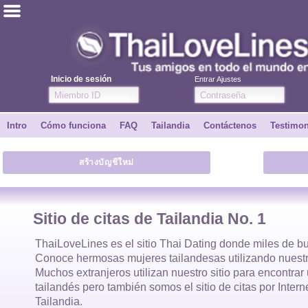
ไทย
Inglés
Inicio de sesión
Entrar Ajustes
Únete
Intro
Cómo funciona
FAQ
Tailandia
Contáctenos
Testimo
Testimonios
สร้างบัญชีใหม่
Dile a un amigo
Cómo funciona
Sitio de citas de Tailandia No. 1
Intro
ThaiLoveLines es el
sitio Thai Dating
donde
miles
de bu
Conoce hermosas
mujeres tailandesas
utilizando nuestr
Muchos extranjeros utilizan nuestro sitio para encontra
Contáctenos
tailandés
pero también somos el sitio de citas por Inter
Tailandia.