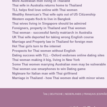
More Australian men living in Thailand
Thai wife in Australia returns home to Thailand
TLL helps find love online with Thai women
Wealthy American's Thai wife opts out of US Citizenship
Western expats flock to live in Bangkok
Thai wives living in Singapore should be admired
Foreigners, property in Thailand and Thai women
Thai woman - successful family matriarch in Australia
UK Thai wife deported for taking wrong English course
Marriage and Property law in Thailand for foreign men
Hot Thai girls turn to the internet
Prospects for Thai women without English
Dating success with TLL - Oxford endorses online dating sites
Thai woman making it big, living in New York
Some Thai women marrying Australian men may be vulnerable
Thai women use smarphones to win Dating game
Nigtmare for Italian man with Thai girlfriend
Marriage in Thailand - how Thai women deal with minor wives
ไทย
|
DEUTSCHE
|
NEDERLANDS
|
FRANÇAIS
|
ESPAÑO