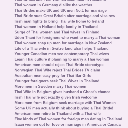
Thai women in Germany dislike the weather
Thai Brides make UK and UK men No.1 for marriage
Thai Bride sues Great Britain after marriage and visa row
Irish man fights to bring Thai wife home to Ireland
Thai women in Holland help family in Thailand
Surge of Thai women and Thai wives in Finland
Udon Thani for foreigners who want to marry a Thai woman
Thai women snap up men for marriage in New Zealand
Life of a Thai wife in Switzerland also helps Thailand
Younger Canadian men see contemporary Thai wives
Learn Thai culture if planning to marry a Thai woman
American men should reject Thai Bride stereotype
Norwegian Thai Wife reject Thai Brides TV claim
Australian men easy prey for Thai Bar Girls
Younger foreigners seek Thai Wives in Thailand
More men in Sweden marry Thai women
Thai Wife in Belgium gives husband a Ghost's chance
Irish Thai wife not exactly given Irish welcome
More men from Belgium seek marriage with Thai Women
Some UK men actually think about buying a Thai Bride!
American men retire to Thailand with a Thai wife
Five kinds of Thai women for foreign men dating in Thailand
Isaan women opt for love or marriage in America or Canada