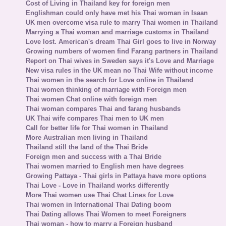
Cost of Living in Thailand key for foreign men
Englishman could only have met his Thai woman in Isaan
UK men overcome visa rule to marry Thai women in Thailand
Marrying a Thai woman and marriage customs in Thailand
Love lost. American's dream Thai Girl goes to live in Norway
Growing numbers of women find Farang partners in Thailand
Report on Thai wives in Sweden says it's Love and Marriage
New visa rules in the UK mean no Thai Wife without income
Thai women in the search for Love online in Thailand
Thai women thinking of marriage with Foreign men
Thai women Chat online with foreign men
Thai woman compares Thai and farang husbands
UK Thai wife compares Thai men to UK men
Call for better life for Thai women in Thailand
More Australian men living in Thailand
Thailand still the land of the Thai Bride
Foreign men and success with a Thai Bride
Thai women married to English men have degrees
Growing Pattaya - Thai girls in Pattaya have more options
Thai Love - Love in Thailand works differently
More Thai women use Thai Chat Lines for Love
Thai women in International Thai Dating boom
Thai Dating allows Thai Women to meet Foreigners
Thai woman - how to marry a Foreign husband