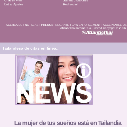
Chat en Vivo
Standard Matches
Entrar Ajustes
Red social
ACERCA DE
|
NOTICIAS
|
PRENSA
|
NEGANTE
|
LAW ENFORCEMENT
|
ACCEPTABLE US
AtlanticThai Internet Co. Limited Copyright © 2006
Tailandesa de citas en línea...
La mujer de tus sueños está en Tailandia