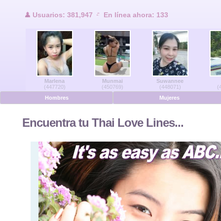
Usuarios en lí
Usuarios: 381,947
En línea ahora: 133
Hombres en línea
Mujeres en línea
Marlena
Munmai
Suwannee
Alemán
(447720)
(450769)
(448071)
(
Hombres
Mujeres
Holandés
Encuentra tu Thai Love Lines...
Francés
Español