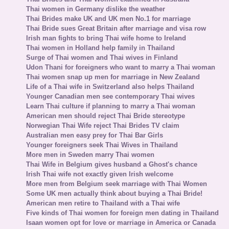
Thai women in Germany dislike the weather
Thai Brides make UK and UK men No.1 for marriage
Thai Bride sues Great Britain after marriage and visa row
Irish man fights to bring Thai wife home to Ireland
Thai women in Holland help family in Thailand
Surge of Thai women and Thai wives in Finland
Udon Thani for foreigners who want to marry a Thai woman
Thai women snap up men for marriage in New Zealand
Life of a Thai wife in Switzerland also helps Thailand
Younger Canadian men see contemporary Thai wives
Learn Thai culture if planning to marry a Thai woman
American men should reject Thai Bride stereotype
Norwegian Thai Wife reject Thai Brides TV claim
Australian men easy prey for Thai Bar Girls
Younger foreigners seek Thai Wives in Thailand
More men in Sweden marry Thai women
Thai Wife in Belgium gives husband a Ghost's chance
Irish Thai wife not exactly given Irish welcome
More men from Belgium seek marriage with Thai Women
Some UK men actually think about buying a Thai Bride!
American men retire to Thailand with a Thai wife
Five kinds of Thai women for foreign men dating in Thailand
Isaan women opt for love or marriage in America or Canada