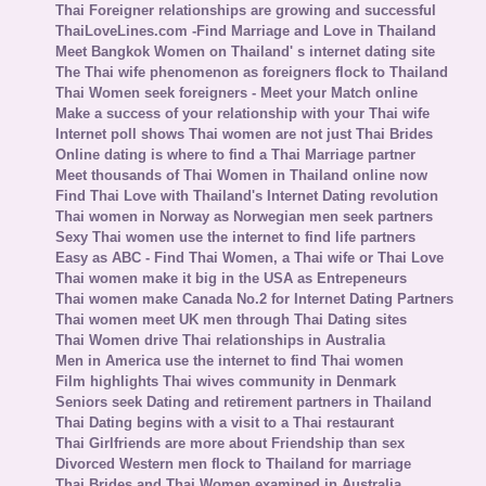
Thai Foreigner relationships are growing and successful
ThaiLoveLines.com -Find Marriage and Love in Thailand
Meet Bangkok Women on Thailand' s internet dating site
The Thai wife phenomenon as foreigners flock to Thailand
Thai Women seek foreigners - Meet your Match online
Make a success of your relationship with your Thai wife
Internet poll shows Thai women are not just Thai Brides
Online dating is where to find a Thai Marriage partner
Meet thousands of Thai Women in Thailand online now
Find Thai Love with Thailand's Internet Dating revolution
Thai women in Norway as Norwegian men seek partners
Sexy Thai women use the internet to find life partners
Easy as ABC - Find Thai Women, a Thai wife or Thai Love
Thai women make it big in the USA as Entrepeneurs
Thai women make Canada No.2 for Internet Dating Partners
Thai women meet UK men through Thai Dating sites
Thai Women drive Thai relationships in Australia
Men in America use the internet to find Thai women
Film highlights Thai wives community in Denmark
Seniors seek Dating and retirement partners in Thailand
Thai Dating begins with a visit to a Thai restaurant
Thai Girlfriends are more about Friendship than sex
Divorced Western men flock to Thailand for marriage
Thai Brides and Thai Women examined in Australia