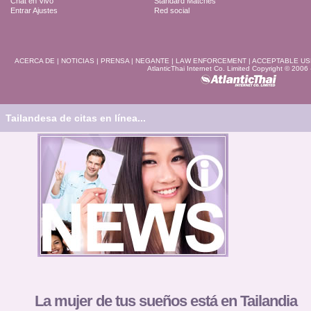
Chat en Vivo
Standard Matches
Entrar Ajustes
Red social
ACERCA DE
|
NOTICIAS
|
PRENSA
|
NEGANTE
|
LAW ENFORCEMENT
|
ACCEPTABLE US
AtlanticThai Internet Co. Limited Copyright © 2006
Tailandesa de citas en línea...
La mujer de tus sueños está en Tailandia