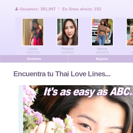
Usuarios en lí
Usuarios: 381,947
En línea ahora: 152
Hombres en línea
Mujeres en línea
Linda
Phensiri
Minnie
Alemán
(437210)
(449002)
(461054)
(
Hombres
Mujeres
Holandés
Encuentra tu Thai Love Lines...
Francés
Español