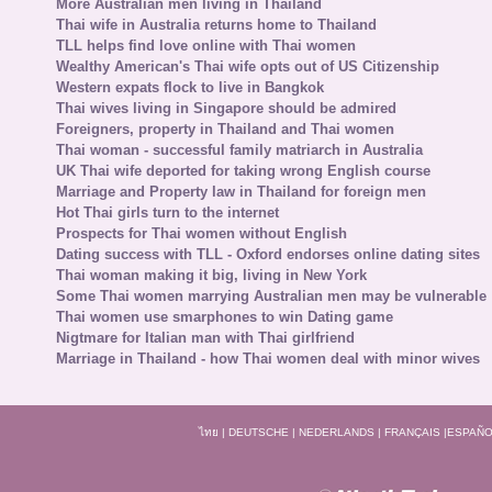
More Australian men living in Thailand
Thai wife in Australia returns home to Thailand
TLL helps find love online with Thai women
Wealthy American's Thai wife opts out of US Citizenship
Western expats flock to live in Bangkok
Thai wives living in Singapore should be admired
Foreigners, property in Thailand and Thai women
Thai woman - successful family matriarch in Australia
UK Thai wife deported for taking wrong English course
Marriage and Property law in Thailand for foreign men
Hot Thai girls turn to the internet
Prospects for Thai women without English
Dating success with TLL - Oxford endorses online dating sites
Thai woman making it big, living in New York
Some Thai women marrying Australian men may be vulnerable
Thai women use smarphones to win Dating game
Nigtmare for Italian man with Thai girlfriend
Marriage in Thailand - how Thai women deal with minor wives
ไทย
|
DEUTSCHE
|
NEDERLANDS
|
FRANÇAIS
|
ESPAÑO