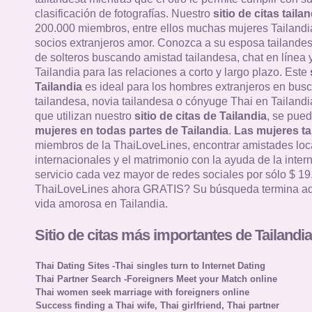
clasificación de fotografías. Nuestro
sitio de citas taila
200.000 miembros, entre ellos muchas mujeres Tailandi
socios extranjeros amor. Conozca a su esposa tailandes
de solteros buscando amistad tailandesa, chat en línea y
Tailandia para las relaciones a corto y largo plazo. Este
Tailandia
es ideal para los hombres extranjeros en bus
tailandesa, novia tailandesa o cónyuge Thai en Tailandia
que utilizan nuestro
sitio de citas de Tailandia
, se pued
mujeres en todas partes de Tailandia
.
Las mujeres ta
miembros de la ThaiLoveLines, encontrar amistades loc
internacionales y el matrimonio con la ayuda de la intern
servicio cada vez mayor de redes sociales por sólo $ 19
ThaiLoveLines ahora GRATIS? Su búsqueda termina aq
vida amorosa en Tailandia.
Sitio de citas más importantes de Tailandia
Thai Dating Sites -Thai singles turn to Internet Dating
Thai Partner Search -Foreigners Meet your Match online
Thai women seek marriage with foreigners online
Success finding a Thai wife, Thai girlfriend, Thai partner