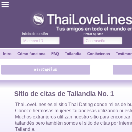
ไทย
Inglés
Inicio de sesión
Entrar Ajustes
Únete
Intro
Cómo funciona
FAQ
Tailandia
Contáctenos
Testimo
Testimonios
สร้างบัญชีใหม่
Dile a un amigo
Cómo funciona
Sitio de citas de Tailandia No. 1
Intro
ThaiLoveLines es el
sitio Thai Dating
donde
miles
de bu
Conoce hermosas
mujeres tailandesas
utilizando nuestr
Muchos extranjeros utilizan nuestro sitio para encontra
Contáctenos
tailandés
pero también somos el sitio de citas por Inter
Tailandia.