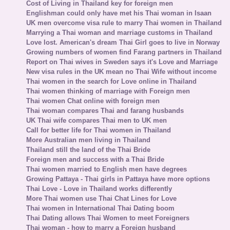
Cost of Living in Thailand key for foreign men
Englishman could only have met his Thai woman in Isaan
UK men overcome visa rule to marry Thai women in Thailand
Marrying a Thai woman and marriage customs in Thailand
Love lost. American's dream Thai Girl goes to live in Norway
Growing numbers of women find Farang partners in Thailand
Report on Thai wives in Sweden says it's Love and Marriage
New visa rules in the UK mean no Thai Wife without income
Thai women in the search for Love online in Thailand
Thai women thinking of marriage with Foreign men
Thai women Chat online with foreign men
Thai woman compares Thai and farang husbands
UK Thai wife compares Thai men to UK men
Call for better life for Thai women in Thailand
More Australian men living in Thailand
Thailand still the land of the Thai Bride
Foreign men and success with a Thai Bride
Thai women married to English men have degrees
Growing Pattaya - Thai girls in Pattaya have more options
Thai Love - Love in Thailand works differently
More Thai women use Thai Chat Lines for Love
Thai women in International Thai Dating boom
Thai Dating allows Thai Women to meet Foreigners
Thai woman - how to marry a Foreign husband