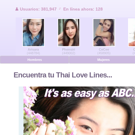
Usuarios en lí
Usuarios: 381,947
En línea ahora: 128
Hombres en línea
Mujeres en línea
Arisara
Phensiri
CeCee
C
Alemán
(448784)
(449002)
(458905)
(
Hombres
Mujeres
Holandés
Encuentra tu Thai Love Lines...
Francés
Español