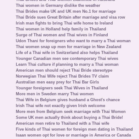
Thai women in Germany dislike the weather
Thai Brides make UK and UK men No.1 for marriage
Thai Bride sues Great Britain after marriage and visa row
Irish man fights to bring Thai wife home to Ireland
Thai women in Holland help family in Thailand
Surge of Thai women and Thai wives in Finland
Udon Thani for foreigners who want to marry a Thai woman
Thai women snap up men for marriage in New Zealand
Life of a Thai wife in Switzerland also helps Thailand
Younger Canadian men see contemporary Thai wives
Learn Thai culture if planning to marry a Thai woman
American men should reject Thai Bride stereotype
Norwegian Thai Wife reject Thai Brides TV claim
Australian men easy prey for Thai Bar Girls
Younger foreigners seek Thai Wives in Thailand
More men in Sweden marry Thai women
Thai Wife in Belgium gives husband a Ghost's chance
Irish Thai wife not exactly given Irish welcome
More men from Belgium seek marriage with Thai Women
Some UK men actually think about buying a Thai Bride!
American men retire to Thailand with a Thai wife
Five kinds of Thai women for foreign men dating in Thailand
Isaan women opt for love or marriage in America or Canada