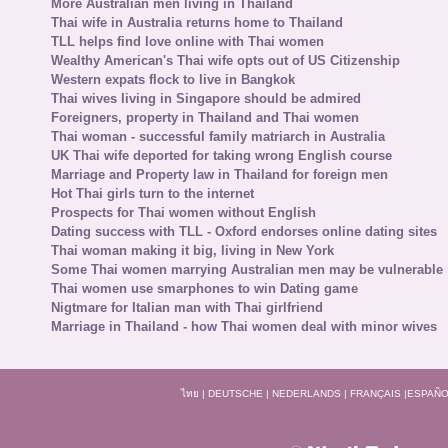
More Australian men living in Thailand
Thai wife in Australia returns home to Thailand
TLL helps find love online with Thai women
Wealthy American's Thai wife opts out of US Citizenship
Western expats flock to live in Bangkok
Thai wives living in Singapore should be admired
Foreigners, property in Thailand and Thai women
Thai woman - successful family matriarch in Australia
UK Thai wife deported for taking wrong English course
Marriage and Property law in Thailand for foreign men
Hot Thai girls turn to the internet
Prospects for Thai women without English
Dating success with TLL - Oxford endorses online dating sites
Thai woman making it big, living in New York
Some Thai women marrying Australian men may be vulnerable
Thai women use smarphones to win Dating game
Nigtmare for Italian man with Thai girlfriend
Marriage in Thailand - how Thai women deal with minor wives
ไทย
|
DEUTSCHE
|
NEDERLANDS
|
FRANÇAIS
|
ESPAÑO