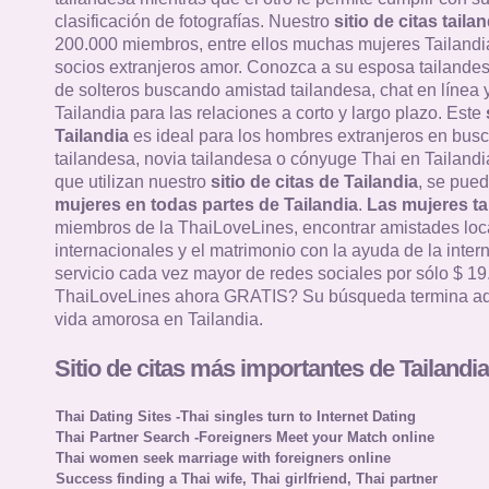
clasificación de fotografías. Nuestro
sitio de citas taila
200.000 miembros, entre ellos muchas mujeres Tailandi
socios extranjeros amor. Conozca a su esposa tailandes
de solteros buscando amistad tailandesa, chat en línea y
Tailandia para las relaciones a corto y largo plazo. Este
Tailandia
es ideal para los hombres extranjeros en bus
tailandesa, novia tailandesa o cónyuge Thai en Tailandia
que utilizan nuestro
sitio de citas de Tailandia
, se pued
mujeres en todas partes de Tailandia
.
Las mujeres ta
miembros de la ThaiLoveLines, encontrar amistades loc
internacionales y el matrimonio con la ayuda de la intern
servicio cada vez mayor de redes sociales por sólo $ 19
ThaiLoveLines ahora GRATIS? Su búsqueda termina aq
vida amorosa en Tailandia.
Sitio de citas más importantes de Tailandia
Thai Dating Sites -Thai singles turn to Internet Dating
Thai Partner Search -Foreigners Meet your Match online
Thai women seek marriage with foreigners online
Success finding a Thai wife, Thai girlfriend, Thai partner