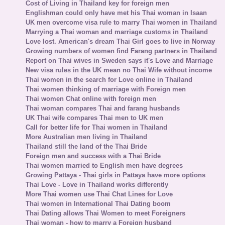
Cost of Living in Thailand key for foreign men
Englishman could only have met his Thai woman in Isaan
UK men overcome visa rule to marry Thai women in Thailand
Marrying a Thai woman and marriage customs in Thailand
Love lost. American's dream Thai Girl goes to live in Norway
Growing numbers of women find Farang partners in Thailand
Report on Thai wives in Sweden says it's Love and Marriage
New visa rules in the UK mean no Thai Wife without income
Thai women in the search for Love online in Thailand
Thai women thinking of marriage with Foreign men
Thai women Chat online with foreign men
Thai woman compares Thai and farang husbands
UK Thai wife compares Thai men to UK men
Call for better life for Thai women in Thailand
More Australian men living in Thailand
Thailand still the land of the Thai Bride
Foreign men and success with a Thai Bride
Thai women married to English men have degrees
Growing Pattaya - Thai girls in Pattaya have more options
Thai Love - Love in Thailand works differently
More Thai women use Thai Chat Lines for Love
Thai women in International Thai Dating boom
Thai Dating allows Thai Women to meet Foreigners
Thai woman - how to marry a Foreign husband