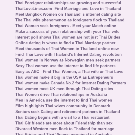
Thai Foreigner relationships are growing and successful
ThaiLoveLines.com -Find Marriage and Love in Thailand
Meet Bangkok Women on Thailand' s internet dating site
The Thai wife phenomenon as foreigners flock to Thailand
Thai Women seek foreigners - Meet your Match online
Make a success of your relationship with your Thai wife
Internet poll shows Thai women are not just Thai Brides
Online dating is where to find a Thai Marriage partner
Meet thousands of Thai Women in Thailand online now
Find Thai Love with Thailand's Internet Dating revolution
Thai women in Norway as Norwegian men seek partners
Sexy Thai women use the internet to find life partners
Easy as ABC - Find Thai Women, a Thai wife or Thai Love
Thai women make it big in the USA as Entrepeneurs
Thai women make Canada No.2 for Internet Dating Partners
Thai women meet UK men through Thai Dating sites
Thai Women drive Thai relationships in Australia
Men in America use the internet to find Thai women
Film highlights Thai wives community in Denmark
Seniors seek Dating and retirement partners in Thailand
Thai Dating begins with a visit to a Thai restaurant
Thai Girlfriends are more about Friendship than sex
Divorced Western men flock to Thailand for marriage
Thai Brides and Thai Women examined in Australia