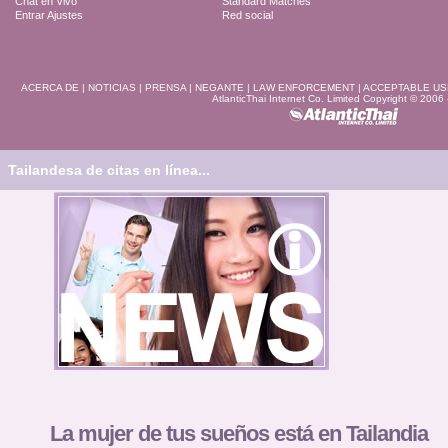
Chat en Vivo
Standard Matches
Entrar Ajustes
Red social
ACERCA DE
|
NOTICIAS
|
PRENSA
|
NEGANTE
|
LAW ENFORCEMENT
|
ACCEPTABLE US
AtlanticThai Internet Co. Limited Copyright © 2006
Tailandesa de citas en línea...
La mujer de tus sueños está en Tailandia