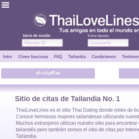
ไทย
Inglés
Inicio de sesión
Entrar Ajustes
Únete
Intro
Cómo funciona
FAQ
Tailandia
Contáctenos
Testimo
Testimonios
สร้างบัญชีใหม่
Dile a un amigo
Cómo funciona
Sitio de citas de Tailandia No. 1
Intro
ThaiLoveLines es el
sitio Thai Dating
donde
miles
de bu
Conoce hermosas
mujeres tailandesas
utilizando nuestr
Muchos extranjeros utilizan nuestro sitio para encontra
Contáctenos
tailandés
pero también somos el sitio de citas por Inter
Tailandia.