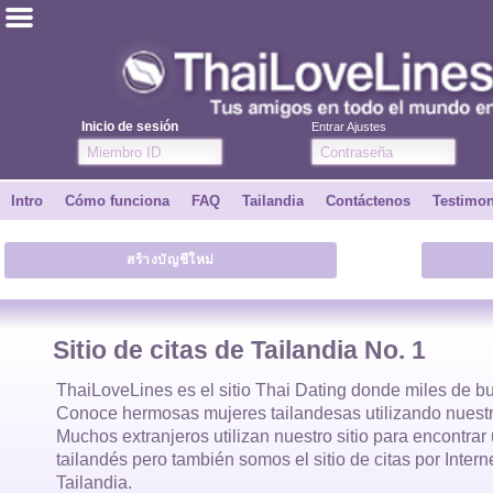
ไทย
Inglés
Inicio de sesión
Entrar Ajustes
Únete
Intro
Cómo funciona
FAQ
Tailandia
Contáctenos
Testimo
Testimonios
สร้างบัญชีใหม่
Dile a un amigo
Cómo funciona
Sitio de citas de Tailandia No. 1
Intro
ThaiLoveLines es el
sitio Thai Dating
donde
miles
de bu
Conoce hermosas
mujeres tailandesas
utilizando nuestr
Muchos extranjeros utilizan nuestro sitio para encontra
Contáctenos
tailandés
pero también somos el sitio de citas por Inter
Tailandia.