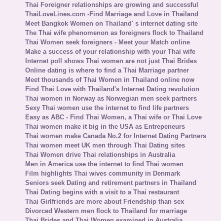
Thai Foreigner relationships are growing and successful
ThaiLoveLines.com -Find Marriage and Love in Thailand
Meet Bangkok Women on Thailand' s internet dating site
The Thai wife phenomenon as foreigners flock to Thailand
Thai Women seek foreigners - Meet your Match online
Make a success of your relationship with your Thai wife
Internet poll shows Thai women are not just Thai Brides
Online dating is where to find a Thai Marriage partner
Meet thousands of Thai Women in Thailand online now
Find Thai Love with Thailand's Internet Dating revolution
Thai women in Norway as Norwegian men seek partners
Sexy Thai women use the internet to find life partners
Easy as ABC - Find Thai Women, a Thai wife or Thai Love
Thai women make it big in the USA as Entrepeneurs
Thai women make Canada No.2 for Internet Dating Partners
Thai women meet UK men through Thai Dating sites
Thai Women drive Thai relationships in Australia
Men in America use the internet to find Thai women
Film highlights Thai wives community in Denmark
Seniors seek Dating and retirement partners in Thailand
Thai Dating begins with a visit to a Thai restaurant
Thai Girlfriends are more about Friendship than sex
Divorced Western men flock to Thailand for marriage
Thai Brides and Thai Women examined in Australia