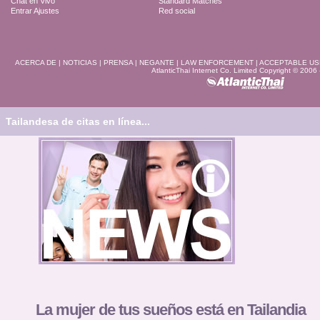
Chat en Vivo
Standard Matches
Entrar Ajustes
Red social
ACERCA DE
|
NOTICIAS
|
PRENSA
|
NEGANTE
|
LAW ENFORCEMENT
|
ACCEPTABLE US
AtlanticThai Internet Co. Limited Copyright © 2006
Tailandesa de citas en línea...
La mujer de tus sueños está en Tailandia