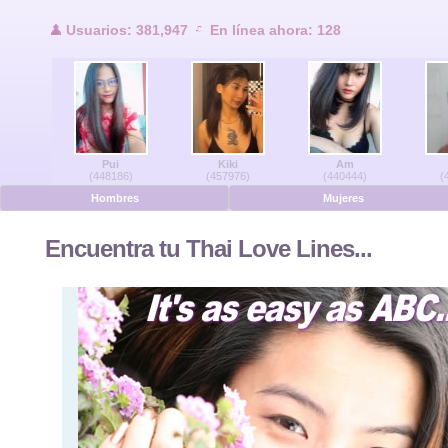
Usuarios en lí
Usuarios: 381,947
En línea ahora: 128
Hombres en línea
Mujeres en línea
Pui
Kiki
Am
Alemán
(448186)
(457976)
(440444)
(
Hombres
Mujeres
Holandés
Encuentra tu Thai Love Lines...
Francés
Español