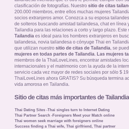
clasificación de fotografías. Nuestro
sitio de citas taila
200.000 miembros, entre ellos muchas mujeres Tailandi
socios extranjeros amor. Conozca a su esposa tailandes
de solteros buscando amistad tailandesa, chat en línea y
Tailandia para las relaciones a corto y largo plazo. Este
Tailandia
es ideal para los hombres extranjeros en bus
tailandesa, novia tailandesa o cónyuge Thai en Tailandia
que utilizan nuestro
sitio de citas de Tailandia
, se pued
mujeres en todas partes de Tailandia
.
Las mujeres ta
miembros de la ThaiLoveLines, encontrar amistades loc
internacionales y el matrimonio con la ayuda de la intern
servicio cada vez mayor de redes sociales por sólo $ 19
ThaiLoveLines ahora GRATIS? Su búsqueda termina aq
vida amorosa en Tailandia.
Sitio de citas más importantes de Tailandia
Thai Dating Sites -Thai singles turn to Internet Dating
Thai Partner Search -Foreigners Meet your Match online
Thai women seek marriage with foreigners online
Success finding a Thai wife, Thai girlfriend, Thai partner