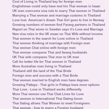
Cost of Living in Thailand key for foreign men
Englishman could only have met his Thai woman in Isaan
UK men overcome visa rule to marry Thai women in Thailand
Marrying a Thai woman and marriage customs in Thailand
Love lost. American's dream Thai Girl goes to live in Norway
Growing numbers of women find Farang partners in Thailand
Report on Thai wives in Sweden says it's Love and Marriage
New visa rules in the UK mean no Thai Wife without income
Thai women in the search for Love online in Thailand
Thai women thinking of marriage with Foreign men
Thai women Chat online with foreign men
Thai woman compares Thai and farang husbands
UK Thai wife compares Thai men to UK men
Call for better life for Thai women in Thailand
More Australian men living in Thailand
Thailand still the land of the Thai Bride
Foreign men and success with a Thai Bride
Thai women married to English men have degrees
Growing Pattaya - Thai girls in Pattaya have more options
Thai Love - Love in Thailand works differently
More Thai women use Thai Chat Lines for Love
Thai women in International Thai Dating boom
Thai Dating allows Thai Women to meet Foreigners
Thai woman - how to marry a Foreign husband