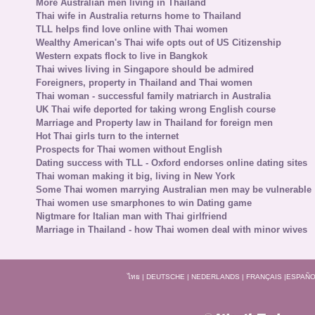
More Australian men living in Thailand
Thai wife in Australia returns home to Thailand
TLL helps find love online with Thai women
Wealthy American's Thai wife opts out of US Citizenship
Western expats flock to live in Bangkok
Thai wives living in Singapore should be admired
Foreigners, property in Thailand and Thai women
Thai woman - successful family matriarch in Australia
UK Thai wife deported for taking wrong English course
Marriage and Property law in Thailand for foreign men
Hot Thai girls turn to the internet
Prospects for Thai women without English
Dating success with TLL - Oxford endorses online dating sites
Thai woman making it big, living in New York
Some Thai women marrying Australian men may be vulnerable
Thai women use smarphones to win Dating game
Nigtmare for Italian man with Thai girlfriend
Marriage in Thailand - how Thai women deal with minor wives
ไทย
|
DEUTSCHE
|
NEDERLANDS
|
FRANÇAIS
|
ESPAÑO