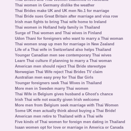
Thai women in Germany dislike the weather
Thai Brides make UK and UK men No.1 for marriage
Thai Bride sues Great Britain after marriage and visa row
Irish man fights to bring Thai wife home to Ireland
Thai women in Holland help family in Thailand
Surge of Thai women and Thai wives in Finland
Udon Thani for foreigners who want to marry a Thai woman
Thai women snap up men for marriage in New Zealand
Life of a Thai wife in Switzerland also helps Thailand
Younger Canadian men see contemporary Thai wives
Learn Thai culture if planning to marry a Thai woman
American men should reject Thai Bride stereotype
Norwegian Thai Wife reject Thai Brides TV claim
Australian men easy prey for Thai Bar Girls
Younger foreigners seek Thai Wives in Thailand
More men in Sweden marry Thai women
Thai Wife in Belgium gives husband a Ghost's chance
Irish Thai wife not exactly given Irish welcome
More men from Belgium seek marriage with Thai Women
Some UK men actually think about buying a Thai Bride!
American men retire to Thailand with a Thai wife
Five kinds of Thai women for foreign men dating in Thailand
Isaan women opt for love or marriage in America or Canada