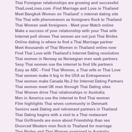
Thai Foreigner relationships are growing and successful
ThaiLoveLines.com -Find Marriage and Love in Thailand
Meet Bangkok Women on Thailand' s internet dating site
The Thai wife phenomenon as foreigners flock to Thailand
Thai Women seek foreigners - Meet your Match online
Make a success of your relationship with your Thai wife
Internet poll shows Thai women are not just Thai Brides
Online dating is where to find a Thai Marriage partner
Meet thousands of Thai Women in Thailand online now
Find Thai Love with Thailand's Internet Dating revolution
Thai women in Norway as Norwegian men seek partners
Sexy Thai women use the internet to find life partners
Easy as ABC - Find Thai Women, a Thai wife or Thai Love
Thai women make it big in the USA as Entrepeneurs
Thai women make Canada No.2 for Internet Dating Partners
Thai women meet UK men through Thai Dating sites
Thai Women drive Thai relationships in Australia
Men in America use the internet to find Thai women
Film highlights Thai wives community in Denmark
Seniors seek Dating and retirement partners in Thailand
Thai Dating begins with a visit to a Thai restaurant
Thai Girlfriends are more about Friendship than sex
Divorced Western men flock to Thailand for marriage
Thai Brides and Thai Women examined in Australia