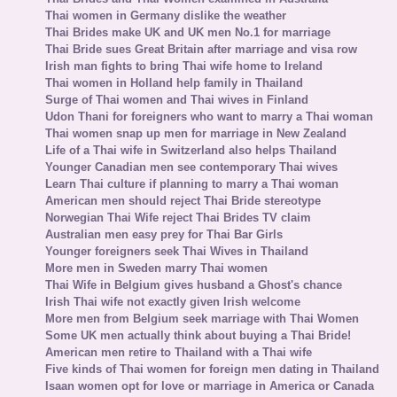
Thai women in Germany dislike the weather
Thai Brides make UK and UK men No.1 for marriage
Thai Bride sues Great Britain after marriage and visa row
Irish man fights to bring Thai wife home to Ireland
Thai women in Holland help family in Thailand
Surge of Thai women and Thai wives in Finland
Udon Thani for foreigners who want to marry a Thai woman
Thai women snap up men for marriage in New Zealand
Life of a Thai wife in Switzerland also helps Thailand
Younger Canadian men see contemporary Thai wives
Learn Thai culture if planning to marry a Thai woman
American men should reject Thai Bride stereotype
Norwegian Thai Wife reject Thai Brides TV claim
Australian men easy prey for Thai Bar Girls
Younger foreigners seek Thai Wives in Thailand
More men in Sweden marry Thai women
Thai Wife in Belgium gives husband a Ghost's chance
Irish Thai wife not exactly given Irish welcome
More men from Belgium seek marriage with Thai Women
Some UK men actually think about buying a Thai Bride!
American men retire to Thailand with a Thai wife
Five kinds of Thai women for foreign men dating in Thailand
Isaan women opt for love or marriage in America or Canada