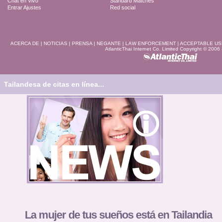
Chat en Vivo
Standard Matches
Entrar Ajustes
Red social
ACERCA DE
|
NOTICIAS
|
PRENSA
|
NEGANTE
|
LAW ENFORCEMENT
|
ACCEPTABLE US
AtlanticThai Internet Co. Limited Copyright © 2006
Tailandesa de citas en línea...
La mujer de tus sueños está en Tailandia