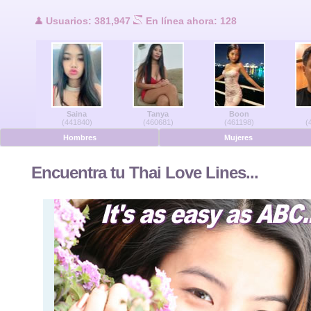
Usuarios en lí
Usuarios: 381,947
En línea ahora: 128
Hombres en línea
Mujeres en línea
Saina
Tanya
Boon
Alemán
(441840)
(460681)
(461198)
(
Hombres
Mujeres
Holandés
Encuentra tu Thai Love Lines...
Francés
Español