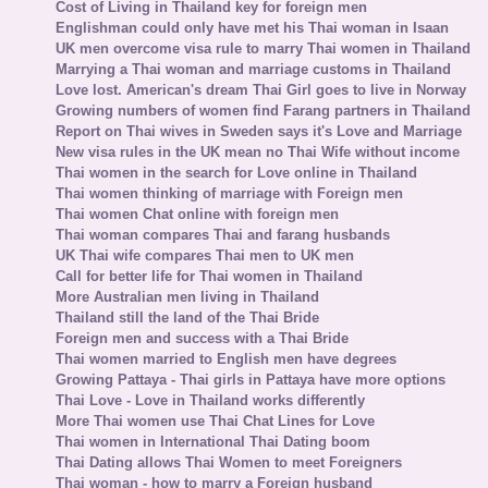
Cost of Living in Thailand key for foreign men
Englishman could only have met his Thai woman in Isaan
UK men overcome visa rule to marry Thai women in Thailand
Marrying a Thai woman and marriage customs in Thailand
Love lost. American's dream Thai Girl goes to live in Norway
Growing numbers of women find Farang partners in Thailand
Report on Thai wives in Sweden says it's Love and Marriage
New visa rules in the UK mean no Thai Wife without income
Thai women in the search for Love online in Thailand
Thai women thinking of marriage with Foreign men
Thai women Chat online with foreign men
Thai woman compares Thai and farang husbands
UK Thai wife compares Thai men to UK men
Call for better life for Thai women in Thailand
More Australian men living in Thailand
Thailand still the land of the Thai Bride
Foreign men and success with a Thai Bride
Thai women married to English men have degrees
Growing Pattaya - Thai girls in Pattaya have more options
Thai Love - Love in Thailand works differently
More Thai women use Thai Chat Lines for Love
Thai women in International Thai Dating boom
Thai Dating allows Thai Women to meet Foreigners
Thai woman - how to marry a Foreign husband