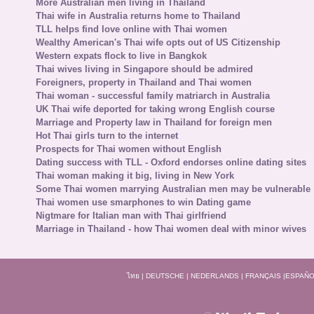
More Australian men living in Thailand
Thai wife in Australia returns home to Thailand
TLL helps find love online with Thai women
Wealthy American's Thai wife opts out of US Citizenship
Western expats flock to live in Bangkok
Thai wives living in Singapore should be admired
Foreigners, property in Thailand and Thai women
Thai woman - successful family matriarch in Australia
UK Thai wife deported for taking wrong English course
Marriage and Property law in Thailand for foreign men
Hot Thai girls turn to the internet
Prospects for Thai women without English
Dating success with TLL - Oxford endorses online dating sites
Thai woman making it big, living in New York
Some Thai women marrying Australian men may be vulnerable
Thai women use smarphones to win Dating game
Nigtmare for Italian man with Thai girlfriend
Marriage in Thailand - how Thai women deal with minor wives
ไทย
|
DEUTSCHE
|
NEDERLANDS
|
FRANÇAIS
|
ESPAÑO