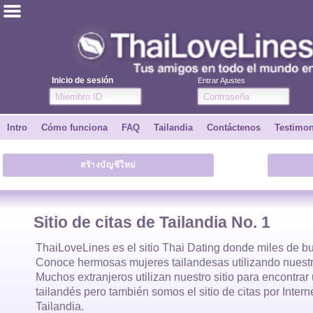
ไทย
Inglés
Inicio de sesión
Entrar Ajustes
Únete
Intro
Cómo funciona
FAQ
Tailandia
Contáctenos
Testimo
Testimonios
สร้างบัญชีใหม่
Dile a un amigo
Cómo funciona
Sitio de citas de Tailandia No. 1
Intro
ThaiLoveLines es el
sitio Thai Dating
donde
miles
de bu
Conoce hermosas
mujeres tailandesas
utilizando nuestr
Muchos extranjeros utilizan nuestro sitio para encontra
Contáctenos
tailandés
pero también somos el sitio de citas por Inter
Tailandia.