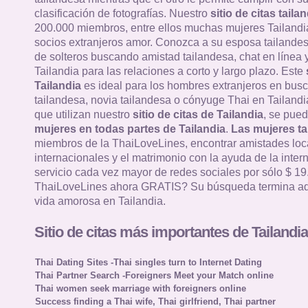
clasificación de fotografías. Nuestro
sitio de citas taila
200.000 miembros, entre ellos muchas mujeres Tailandi
socios extranjeros amor. Conozca a su esposa tailandes
de solteros buscando amistad tailandesa, chat en línea y
Tailandia para las relaciones a corto y largo plazo. Este
Tailandia
es ideal para los hombres extranjeros en bus
tailandesa, novia tailandesa o cónyuge Thai en Tailandia
que utilizan nuestro
sitio de citas de Tailandia
, se pued
mujeres en todas partes de Tailandia
.
Las mujeres ta
miembros de la ThaiLoveLines, encontrar amistades loc
internacionales y el matrimonio con la ayuda de la intern
servicio cada vez mayor de redes sociales por sólo $ 19
ThaiLoveLines ahora GRATIS? Su búsqueda termina aq
vida amorosa en Tailandia.
Sitio de citas más importantes de Tailandia
Thai Dating Sites -Thai singles turn to Internet Dating
Thai Partner Search -Foreigners Meet your Match online
Thai women seek marriage with foreigners online
Success finding a Thai wife, Thai girlfriend, Thai partner