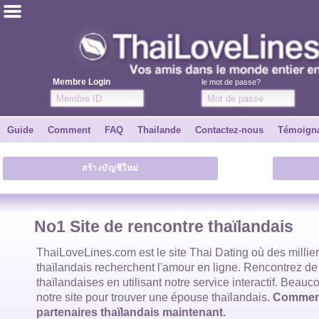
ไทย
Anglais
Membre Login
le mot de passe?
Joindre
Guide
Comment
FAQ
Thailande
Contactez-nous
Témoign
Témoignages
สร้างบัญชีใหม่
Dire à un ami
Comment
No1 Site de rencontre thaïlandais
Guide
ThaiLoveLines.com est
le site Thai Dating
où des millie
thaïlandais
recherchent l'amour en ligne. Rencontrez de
thaïlandaises
en utilisant notre service interactif. Beauco
Contactez-nous
notre site pour trouver
une épouse thaïlandais
.
Commenc
partenaires thaïlandais maintenant.