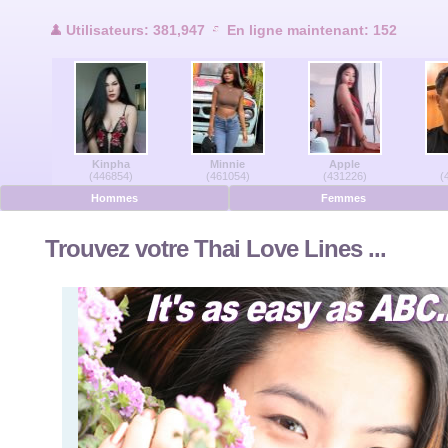
Utilisateurs en ligne
Utilisateurs: 381,947
En ligne maintenant: 152
Hommes en ligne
Femmes en ligne
Kinpha
Minnie
Apple
Allemand
(446854)
(461054)
(431226)
(
Hommes
Femmes
Néerlandais
Trouvez votre Thai Love Lines ...
Français
Espanol