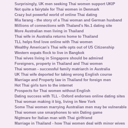
Surprisingly, UK men seeking Thai women support UKIP
Not quite a fairytale for Thai women in Denmark
Crazy but powerful world of online Thai dating
Mia farang - the story of a Thai woman and German husband
Millions of connections with Thaland's No.1 dating site
More Australian men living in Thailand
Thai wife in Australia returns home to Thailand
TLL helps find love online with Thai women
Wealthy American's Thai wife opts out of US Citizenship
Western expats flock to live in Bangkok
Thai wives living in Singapore should be admired
Foreigners, property in Thailand and Thai women
Thai woman - successful family matriarch in Australia
UK Thai wife deported for taking wrong English course
Marriage and Property law in Thailand for foreign men
Hot Thai girls turn to the internet
Prospects for Thai women without English
Dating success with TLL - Oxford endorses online dating sites
Thai woman making it big, living in New York
Some Thai women marrying Australian men may be vulnerable
Thai women use smarphones to win Dating game
Nigtmare for Italian man with Thai girlfriend
Marriage in Thailand - how Thai women deal with minor wives