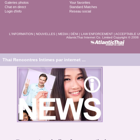
Galeries photos
Your favorites
Chat en direct
Standard Matches
Login d'info
Reseau social
L'INFORMATION
|
NOUVELLES
|
MEDIA
|
DÉNI
|
LAW ENFORCEMENT
|
ACCEPTABLE U
AtlanticThai Internet Co. Limited Copyright © 2006
Thai Rencontres Intimes par internet ...