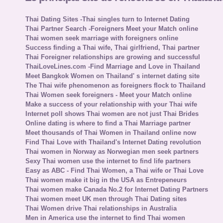
Thai Dating Sites -Thai singles turn to Internet Dating
Thai Partner Search -Foreigners Meet your Match online
Thai women seek marriage with foreigners online
Success finding a Thai wife, Thai girlfriend, Thai partner
Thai Foreigner relationships are growing and successful
ThaiLoveLines.com -Find Marriage and Love in Thailand
Meet Bangkok Women on Thailand' s internet dating site
The Thai wife phenomenon as foreigners flock to Thailand
Thai Women seek foreigners - Meet your Match online
Make a success of your relationship with your Thai wife
Internet poll shows Thai women are not just Thai Brides
Online dating is where to find a Thai Marriage partner
Meet thousands of Thai Women in Thailand online now
Find Thai Love with Thailand's Internet Dating revolution
Thai women in Norway as Norwegian men seek partners
Sexy Thai women use the internet to find life partners
Easy as ABC - Find Thai Women, a Thai wife or Thai Love
Thai women make it big in the USA as Entrepeneurs
Thai women make Canada No.2 for Internet Dating Partners
Thai women meet UK men through Thai Dating sites
Thai Women drive Thai relationships in Australia
Men in America use the internet to find Thai women