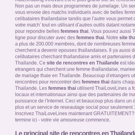
Non pas un mais deux programmes de jumelage. Un ser
vous envoie des matchs individuels avec de belles femm
celibataires thailandaise tandis que l'autre vous permet
votre match' tout en utilisant d'autres outils datant nota
pour repondre belles
femmes thai
. Vous pouvez aussi '
ligne pour discuter avec des
femmes thai
. Notre
site th
a plus de 200.000 membres, dont de nombreuses femme
cherchent a devenir epouses thaïlandaises. Il ya aussi d
celibataires cherchant thaïlandaise amis et partenaires 
Thaïlande. Ce
site de rencontres en Thaïlande
est ide
etrangers qui cherchent une femme thaïlandaise, mariee 
de mariage thaie en Thaïlande. Beaucoup d'etrangers util
rencontres pour rencontrer des
femmes thai
dans chaque
Thailande. Les
femmes thai
utilisent ThaiLoveLines a f
locaux et internationaux ainsi que des partenaires de mar
puissance de l'Internet. Ceci et beaucoup plus dans un 
plus et un service de reseautage social pour seulement 
Inscrivez ThaiLoveLines maintenant GRATUITEMENT? V
termine ici - votre vie amoureuse commence.
Le principal site de rencontres en Thaïland