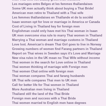
Les mariages entre Belges et les femmes thaïlandaises
Some UK men actually think about buying a Thai Bride!
American men retire to Thailand with a Thai wife
Les femmes thaïlandaises en Thaïlande et de la société
Isaan women opt for love or marriage in America or Canada
Cost of Living in Thailand key for foreign men
Englishman could only have met his Thai woman in Isaan
UK men overcome visa rule to marry Thai women in Thailand
Marrying a Thai woman and marriage customs in Thailand
Love lost. American's dream Thai Girl goes to live in Norway
Growing numbers of women find Farang partners in Thailand
Report on Thai wives in Sweden says it's Love and Marriage
New visa rules in the UK mean no Thai Wife without income
Thai women in the search for Love online in Thailand
Thai women thinking of marriage with Foreign men
Thai women Chat online with foreign men
Thai woman compares Thai and farang husbands
UK Thai wife compares Thai men to UK men
Call for better life for Thai women in Thailand
More Australian men living in Thailand
Thailand still the land of the Thai Bride
Foreign men and success with a Thai Bride
Thai women married to English men have degrees