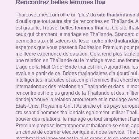
Rencontrez belles femmes thai
ThaiLoveLines.com offre un 'plus' du
site thaïlandaise 
d'outils que tout autre site de rencontres en Thaïlande.
est gratuite. Trouver belles
femmes thai
ici. Ce site tha
ceux qui cherchent le mariage en Thaïlande. Standard de
permettre aux utilisateurs de tester notre
site thaïlandai
esperons que vous passer a l'adhesion Premium pour pro
meilleure experience de datation. Cela rend plus facile 
une relation en Thaïlande ou le mariage avec une femme
L'age de la Mail Order Bride thai est fini. Aujourd'hui, le
evolue a partir de ce. Brides thaïlandaises d'aujourd'hui
intelligentes, instruites et accompli femmes thai cherche
internationaux des relations en Thaïlande et dans le mon
rencontre est le plus grand de la Thaïlande et des millie
ont deja trouve la relation amoureuse et le mariage av
Etats-Unis, Royaume-Uni, l'Australie et les pays europ
croissant d'hommes thailandais egalement utiliser Thai
trouver des relations, le mariage ou tout simplement l'a
Premium propose instantanement thaïlandaise chat, appe
un centre de courrier electronique et notre service. Tha
matchmaking innovant est le plus grand site de rencontr