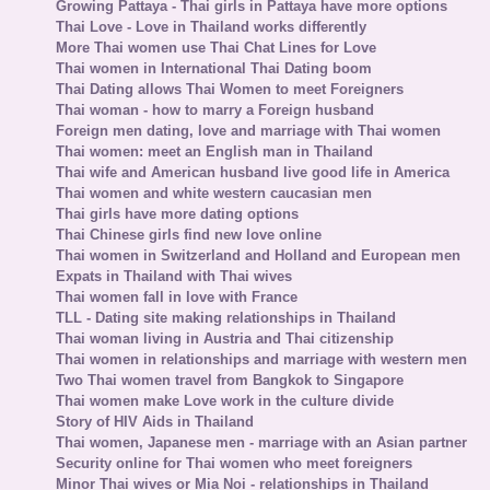
Growing Pattaya - Thai girls in Pattaya have more options
Thai Love - Love in Thailand works differently
More Thai women use Thai Chat Lines for Love
Thai women in International Thai Dating boom
Thai Dating allows Thai Women to meet Foreigners
Thai woman - how to marry a Foreign husband
Foreign men dating, love and marriage with Thai women
Thai women: meet an English man in Thailand
Thai wife and American husband live good life in America
Thai women and white western caucasian men
Thai girls have more dating options
Thai Chinese girls find new love online
Thai women in Switzerland and Holland and European men
Expats in Thailand with Thai wives
Thai women fall in love with France
TLL - Dating site making relationships in Thailand
Thai woman living in Austria and Thai citizenship
Thai women in relationships and marriage with western men
Two Thai women travel from Bangkok to Singapore
Thai women make Love work in the culture divide
Story of HIV Aids in Thailand
Thai women, Japanese men - marriage with an Asian partner
Security online for Thai women who meet foreigners
Minor Thai wives or Mia Noi - relationships in Thailand