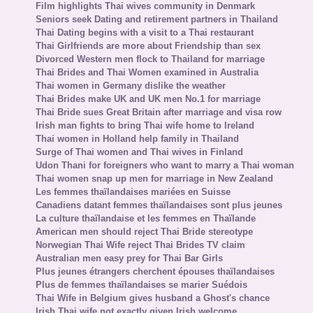
Film highlights Thai wives community in Denmark
Seniors seek Dating and retirement partners in Thailand
Thai Dating begins with a visit to a Thai restaurant
Thai Girlfriends are more about Friendship than sex
Divorced Western men flock to Thailand for marriage
Thai Brides and Thai Women examined in Australia
Thai women in Germany dislike the weather
Thai Brides make UK and UK men No.1 for marriage
Thai Bride sues Great Britain after marriage and visa row
Irish man fights to bring Thai wife home to Ireland
Thai women in Holland help family in Thailand
Surge of Thai women and Thai wives in Finland
Udon Thani for foreigners who want to marry a Thai woman
Thai women snap up men for marriage in New Zealand
Les femmes thaïlandaises mariées en Suisse
Canadiens datant femmes thaïlandaises sont plus jeunes
La culture thaïlandaise et les femmes en Thaïlande
American men should reject Thai Bride stereotype
Norwegian Thai Wife reject Thai Brides TV claim
Australian men easy prey for Thai Bar Girls
Plus jeunes étrangers cherchent épouses thaïlandaises
Plus de femmes thaïlandaises se marier Suédois
Thai Wife in Belgium gives husband a Ghost's chance
Irish Thai wife not exactly given Irish welcome