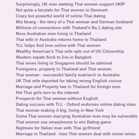
Surprisingly, UK men seeking Thai women support UKIP
Not quite a fairytale for Thai women in Denmark
Crazy but powerful world of online Thai dating
Mia farang - the story of a Thai woman and German husband
Millions of connections with Thaland's No.1 dating site
More Australian men living in Thailand
Thai wife in Australia returns home to Thailand
TLL helps find love online with Thai women
Wealthy American's Thai wife opts out of US Citizenship
Western expats flock to live in Bangkok
Thai wives living in Singapore should be admired
Foreigners, property in Thailand and Thai women
Thai woman - successful family matriarch in Australia
UK Thai wife deported for taking wrong English course
Marriage and Property law in Thailand for foreign men
Hot Thai girls turn to the internet
Prospects for Thai women without English
Dating success with TLL - Oxford endorses online dating sites
Thai woman making it big, living in New York
Some Thai women marrying Australian men may be vulnerable
Thai women use smarphones to win Dating game
Nigtmare for Italian man with Thai girlfriend
Marriage in Thailand - how Thai women deal with minor wives