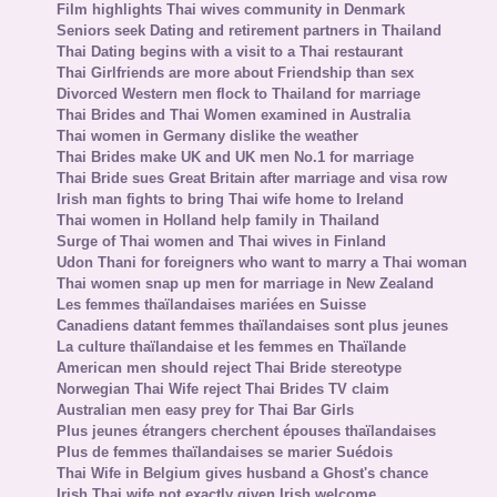
Film highlights Thai wives community in Denmark
Seniors seek Dating and retirement partners in Thailand
Thai Dating begins with a visit to a Thai restaurant
Thai Girlfriends are more about Friendship than sex
Divorced Western men flock to Thailand for marriage
Thai Brides and Thai Women examined in Australia
Thai women in Germany dislike the weather
Thai Brides make UK and UK men No.1 for marriage
Thai Bride sues Great Britain after marriage and visa row
Irish man fights to bring Thai wife home to Ireland
Thai women in Holland help family in Thailand
Surge of Thai women and Thai wives in Finland
Udon Thani for foreigners who want to marry a Thai woman
Thai women snap up men for marriage in New Zealand
Les femmes thaïlandaises mariées en Suisse
Canadiens datant femmes thaïlandaises sont plus jeunes
La culture thaïlandaise et les femmes en Thaïlande
American men should reject Thai Bride stereotype
Norwegian Thai Wife reject Thai Brides TV claim
Australian men easy prey for Thai Bar Girls
Plus jeunes étrangers cherchent épouses thaïlandaises
Plus de femmes thaïlandaises se marier Suédois
Thai Wife in Belgium gives husband a Ghost's chance
Irish Thai wife not exactly given Irish welcome