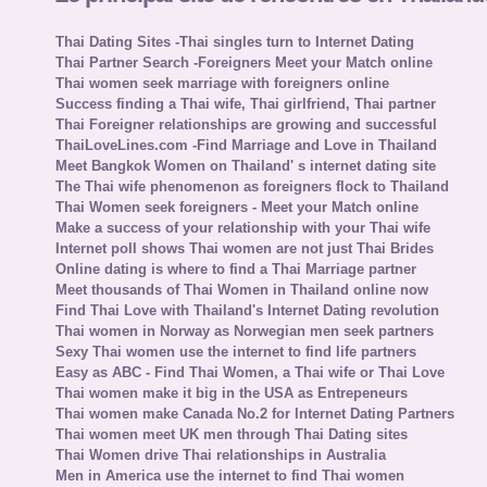
Thai Dating Sites -Thai singles turn to Internet Dating
Thai Partner Search -Foreigners Meet your Match online
Thai women seek marriage with foreigners online
Success finding a Thai wife, Thai girlfriend, Thai partner
Thai Foreigner relationships are growing and successful
ThaiLoveLines.com -Find Marriage and Love in Thailand
Meet Bangkok Women on Thailand' s internet dating site
The Thai wife phenomenon as foreigners flock to Thailand
Thai Women seek foreigners - Meet your Match online
Make a success of your relationship with your Thai wife
Internet poll shows Thai women are not just Thai Brides
Online dating is where to find a Thai Marriage partner
Meet thousands of Thai Women in Thailand online now
Find Thai Love with Thailand's Internet Dating revolution
Thai women in Norway as Norwegian men seek partners
Sexy Thai women use the internet to find life partners
Easy as ABC - Find Thai Women, a Thai wife or Thai Love
Thai women make it big in the USA as Entrepeneurs
Thai women make Canada No.2 for Internet Dating Partners
Thai women meet UK men through Thai Dating sites
Thai Women drive Thai relationships in Australia
Men in America use the internet to find Thai women