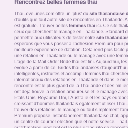
Rencontrez belles femmes thai
ThaiLoveLines.com offre un 'plus' du
site thaïlandaise 
d'outils que tout autre site de rencontres en Thaïlande.
est gratuite. Trouver belles
femmes thai
ici. Ce site tha
ceux qui cherchent le mariage en Thaïlande. Standard de
permettre aux utilisateurs de tester notre
site thaïlandai
esperons que vous passer a l'adhesion Premium pour pro
meilleure experience de datation. Cela rend plus facile 
une relation en Thaïlande ou le mariage avec une femme
L'age de la Mail Order Bride thai est fini. Aujourd'hui, le
evolue a partir de ce. Brides thaïlandaises d'aujourd'hui
intelligentes, instruites et accompli femmes thai cherche
internationaux des relations en Thaïlande et dans le mon
rencontre est le plus grand de la Thaïlande et des millie
ont deja trouve la relation amoureuse et le mariage av
Etats-Unis, Royaume-Uni, l'Australie et les pays europ
croissant d'hommes thailandais egalement utiliser Thai
trouver des relations, le mariage ou tout simplement l'a
Premium propose instantanement thaïlandaise chat, appe
un centre de courrier electronique et notre service. Tha
matchmaking innovant est le plus grand site de rencontr