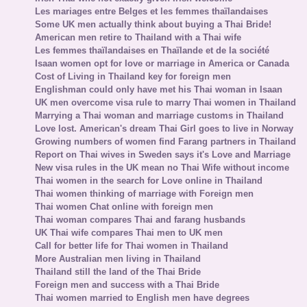
Les mariages entre Belges et les femmes thaïlandaises
Some UK men actually think about buying a Thai Bride!
American men retire to Thailand with a Thai wife
Les femmes thaïlandaises en Thaïlande et de la société
Isaan women opt for love or marriage in America or Canada
Cost of Living in Thailand key for foreign men
Englishman could only have met his Thai woman in Isaan
UK men overcome visa rule to marry Thai women in Thailand
Marrying a Thai woman and marriage customs in Thailand
Love lost. American's dream Thai Girl goes to live in Norway
Growing numbers of women find Farang partners in Thailand
Report on Thai wives in Sweden says it's Love and Marriage
New visa rules in the UK mean no Thai Wife without income
Thai women in the search for Love online in Thailand
Thai women thinking of marriage with Foreign men
Thai women Chat online with foreign men
Thai woman compares Thai and farang husbands
UK Thai wife compares Thai men to UK men
Call for better life for Thai women in Thailand
More Australian men living in Thailand
Thailand still the land of the Thai Bride
Foreign men and success with a Thai Bride
Thai women married to English men have degrees