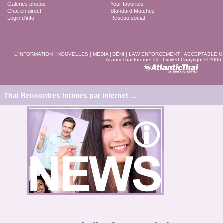
Galeries photos
Your favorites
Chat en direct
Standard Matches
Login d'info
Reseau social
L'INFORMATION
|
NOUVELLES
|
MEDIA
|
DÉNI
|
LAW ENFORCEMENT
|
ACCEPTABLE U
AtlanticThai Internet Co. Limited Copyright © 2006
Thai Rencontres Intimes par internet ...