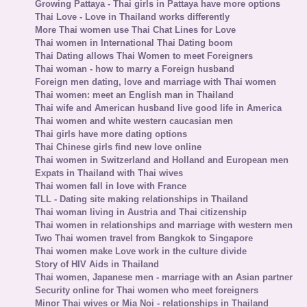
Growing Pattaya - Thai girls in Pattaya have more options
Thai Love - Love in Thailand works differently
More Thai women use Thai Chat Lines for Love
Thai women in International Thai Dating boom
Thai Dating allows Thai Women to meet Foreigners
Thai woman - how to marry a Foreign husband
Foreign men dating, love and marriage with Thai women
Thai women: meet an English man in Thailand
Thai wife and American husband live good life in America
Thai women and white western caucasian men
Thai girls have more dating options
Thai Chinese girls find new love online
Thai women in Switzerland and Holland and European men
Expats in Thailand with Thai wives
Thai women fall in love with France
TLL - Dating site making relationships in Thailand
Thai woman living in Austria and Thai citizenship
Thai women in relationships and marriage with western men
Two Thai women travel from Bangkok to Singapore
Thai women make Love work in the culture divide
Story of HIV Aids in Thailand
Thai women, Japanese men - marriage with an Asian partner
Security online for Thai women who meet foreigners
Minor Thai wives or Mia Noi - relationships in Thailand