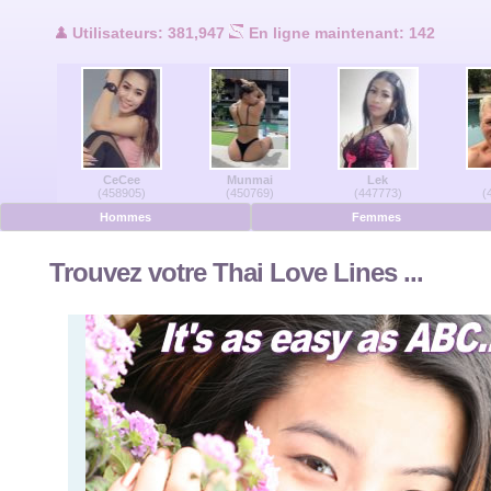
Utilisateurs en ligne
Utilisateurs: 381,947
En ligne maintenant: 142
Hommes en ligne
Femmes en ligne
CeCee
Munmai
Lek
Allemand
(458905)
(450769)
(447773)
(
Hommes
Femmes
Néerlandais
Trouvez votre Thai Love Lines ...
Français
Espanol