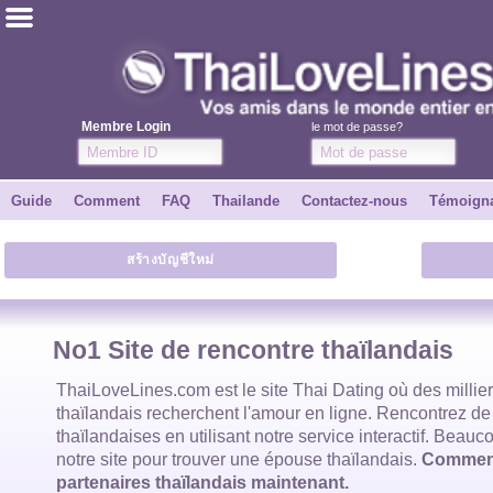
ไทย
Anglais
Membre Login
le mot de passe?
Joindre
Guide
Comment
FAQ
Thailande
Contactez-nous
Témoign
Témoignages
สร้างบัญชีใหม่
Dire à un ami
Comment
No1 Site de rencontre thaïlandais
Guide
ThaiLoveLines.com est
le site Thai Dating
où des millie
thaïlandais
recherchent l'amour en ligne. Rencontrez de
thaïlandaises
en utilisant notre service interactif. Beauco
Contactez-nous
notre site pour trouver
une épouse thaïlandais
.
Commenc
partenaires thaïlandais maintenant.