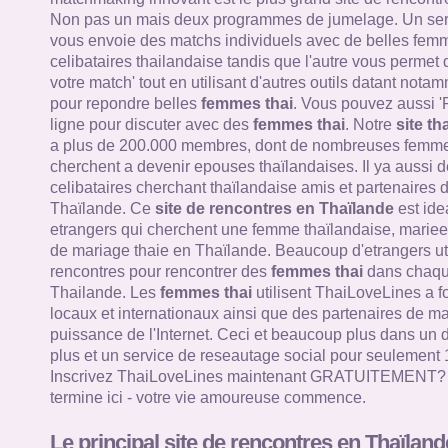
Non pas un mais deux programmes de jumelage. Un ser
vous envoie des matchs individuels avec de belles femm
celibataires thailandaise tandis que l'autre vous permet
votre match' tout en utilisant d'autres outils datant nota
pour repondre belles
femmes thai
. Vous pouvez aussi '
ligne pour discuter avec des
femmes thai
. Notre
site th
a plus de 200.000 membres, dont de nombreuses femme
cherchent a devenir epouses thaïlandaises. Il ya aussi d
celibataires cherchant thaïlandaise amis et partenaires 
Thaïlande. Ce
site de rencontres en Thaïlande
est ide
etrangers qui cherchent une femme thaïlandaise, mariee 
de mariage thaie en Thaïlande. Beaucoup d'etrangers util
rencontres pour rencontrer des
femmes thai
dans chaque
Thailande. Les
femmes thai
utilisent ThaiLoveLines a f
locaux et internationaux ainsi que des partenaires de mar
puissance de l'Internet. Ceci et beaucoup plus dans un 
plus et un service de reseautage social pour seulement 
Inscrivez ThaiLoveLines maintenant GRATUITEMENT? V
termine ici - votre vie amoureuse commence.
Le principal site de rencontres en Thaïland