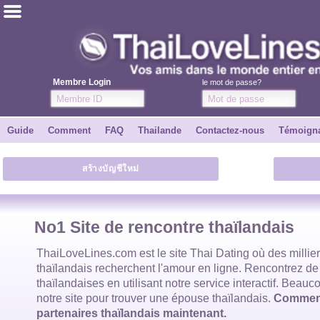
ไทย
Anglais
Membre Login
le mot de passe?
Joindre
Guide
Comment
FAQ
Thailande
Contactez-nous
Témoign
Témoignages
สร้างบัญชีใหม่
Dire à un ami
Comment
No1 Site de rencontre thaïlandais
Guide
ThaiLoveLines.com est
le site Thai Dating
où des millie
thaïlandais
recherchent l'amour en ligne. Rencontrez de
thaïlandaises
en utilisant notre service interactif. Beauco
Contactez-nous
notre site pour trouver
une épouse thaïlandais
.
Commenc
partenaires thaïlandais maintenant.