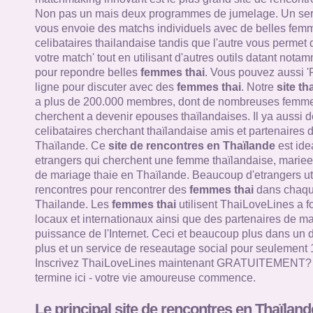
Non pas un mais deux programmes de jumelage. Un ser
vous envoie des matchs individuels avec de belles femm
celibataires thailandaise tandis que l'autre vous permet
votre match' tout en utilisant d'autres outils datant nota
pour repondre belles
femmes thai
. Vous pouvez aussi '
ligne pour discuter avec des
femmes thai
. Notre
site th
a plus de 200.000 membres, dont de nombreuses femme
cherchent a devenir epouses thaïlandaises. Il ya aussi d
celibataires cherchant thaïlandaise amis et partenaires 
Thaïlande. Ce
site de rencontres en Thaïlande
est ide
etrangers qui cherchent une femme thaïlandaise, mariee 
de mariage thaie en Thaïlande. Beaucoup d'etrangers util
rencontres pour rencontrer des
femmes thai
dans chaque
Thailande. Les
femmes thai
utilisent ThaiLoveLines a f
locaux et internationaux ainsi que des partenaires de mar
puissance de l'Internet. Ceci et beaucoup plus dans un 
plus et un service de reseautage social pour seulement 
Inscrivez ThaiLoveLines maintenant GRATUITEMENT? V
termine ici - votre vie amoureuse commence.
Le principal site de rencontres en Thaïland