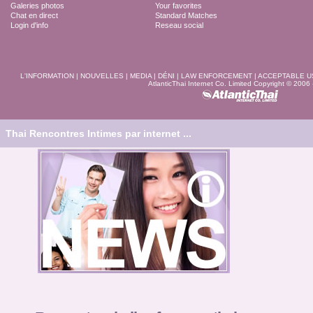
Galeries photos
Your favorites
Chat en direct
Standard Matches
Login d'info
Reseau social
L'INFORMATION
|
NOUVELLES
|
MEDIA
|
DÉNI
|
LAW ENFORCEMENT
|
ACCEPTABLE U
AtlanticThai Internet Co. Limited Copyright © 2006
Thai Rencontres Intimes par internet ...