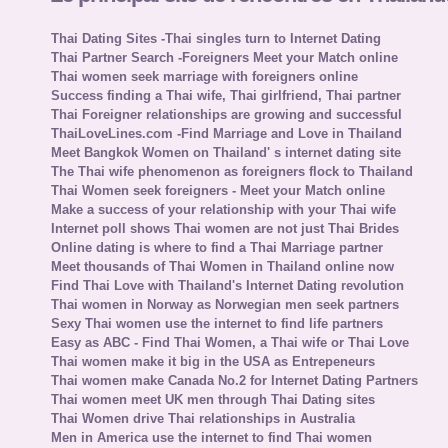
Thai Dating Sites -Thai singles turn to Internet Dating
Thai Partner Search -Foreigners Meet your Match online
Thai women seek marriage with foreigners online
Success finding a Thai wife, Thai girlfriend, Thai partner
Thai Foreigner relationships are growing and successful
ThaiLoveLines.com -Find Marriage and Love in Thailand
Meet Bangkok Women on Thailand' s internet dating site
The Thai wife phenomenon as foreigners flock to Thailand
Thai Women seek foreigners - Meet your Match online
Make a success of your relationship with your Thai wife
Internet poll shows Thai women are not just Thai Brides
Online dating is where to find a Thai Marriage partner
Meet thousands of Thai Women in Thailand online now
Find Thai Love with Thailand's Internet Dating revolution
Thai women in Norway as Norwegian men seek partners
Sexy Thai women use the internet to find life partners
Easy as ABC - Find Thai Women, a Thai wife or Thai Love
Thai women make it big in the USA as Entrepeneurs
Thai women make Canada No.2 for Internet Dating Partners
Thai women meet UK men through Thai Dating sites
Thai Women drive Thai relationships in Australia
Men in America use the internet to find Thai women