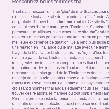
Rencontrez belles femmes thai
ThaiLoveLines.com offre un 'plus' du
site thaïlandaise 
d'outils que tout autre site de rencontres en Thaïlande.
est gratuite. Trouver belles
femmes thai
ici. Ce site tha
ceux qui cherchent le mariage en Thaïlande. Standard de
permettre aux utilisateurs de tester notre
site thaïlandai
esperons que vous passer a l'adhesion Premium pour pro
meilleure experience de datation. Cela rend plus facile 
une relation en Thaïlande ou le mariage avec une femme
L'age de la Mail Order Bride thai est fini. Aujourd'hui, le
evolue a partir de ce. Brides thaïlandaises d'aujourd'hui
intelligentes, instruites et accompli femmes thai cherche
internationaux des relations en Thaïlande et dans le mon
rencontre est le plus grand de la Thaïlande et des millie
ont deja trouve la relation amoureuse et le mariage av
Etats-Unis, Royaume-Uni, l'Australie et les pays europ
croissant d'hommes thailandais egalement utiliser Thai
trouver des relations, le mariage ou tout simplement l'a
Premium propose instantanement thaïlandaise chat, appe
un centre de courrier electronique et notre service. Tha
matchmaking innovant est le plus grand site de rencontr