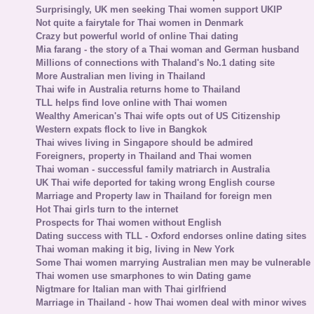
Surprisingly, UK men seeking Thai women support UKIP
Not quite a fairytale for Thai women in Denmark
Crazy but powerful world of online Thai dating
Mia farang - the story of a Thai woman and German husband
Millions of connections with Thaland's No.1 dating site
More Australian men living in Thailand
Thai wife in Australia returns home to Thailand
TLL helps find love online with Thai women
Wealthy American's Thai wife opts out of US Citizenship
Western expats flock to live in Bangkok
Thai wives living in Singapore should be admired
Foreigners, property in Thailand and Thai women
Thai woman - successful family matriarch in Australia
UK Thai wife deported for taking wrong English course
Marriage and Property law in Thailand for foreign men
Hot Thai girls turn to the internet
Prospects for Thai women without English
Dating success with TLL - Oxford endorses online dating sites
Thai woman making it big, living in New York
Some Thai women marrying Australian men may be vulnerable
Thai women use smarphones to win Dating game
Nigtmare for Italian man with Thai girlfriend
Marriage in Thailand - how Thai women deal with minor wives