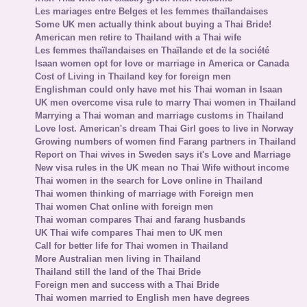
Les mariages entre Belges et les femmes thaïlandaises
Some UK men actually think about buying a Thai Bride!
American men retire to Thailand with a Thai wife
Les femmes thaïlandaises en Thaïlande et de la société
Isaan women opt for love or marriage in America or Canada
Cost of Living in Thailand key for foreign men
Englishman could only have met his Thai woman in Isaan
UK men overcome visa rule to marry Thai women in Thailand
Marrying a Thai woman and marriage customs in Thailand
Love lost. American's dream Thai Girl goes to live in Norway
Growing numbers of women find Farang partners in Thailand
Report on Thai wives in Sweden says it's Love and Marriage
New visa rules in the UK mean no Thai Wife without income
Thai women in the search for Love online in Thailand
Thai women thinking of marriage with Foreign men
Thai women Chat online with foreign men
Thai woman compares Thai and farang husbands
UK Thai wife compares Thai men to UK men
Call for better life for Thai women in Thailand
More Australian men living in Thailand
Thailand still the land of the Thai Bride
Foreign men and success with a Thai Bride
Thai women married to English men have degrees