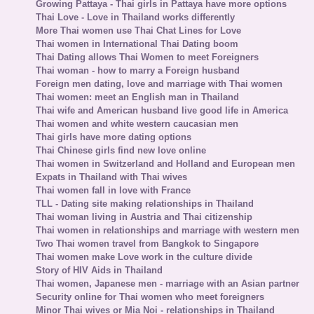
Growing Pattaya - Thai girls in Pattaya have more options
Thai Love - Love in Thailand works differently
More Thai women use Thai Chat Lines for Love
Thai women in International Thai Dating boom
Thai Dating allows Thai Women to meet Foreigners
Thai woman - how to marry a Foreign husband
Foreign men dating, love and marriage with Thai women
Thai women: meet an English man in Thailand
Thai wife and American husband live good life in America
Thai women and white western caucasian men
Thai girls have more dating options
Thai Chinese girls find new love online
Thai women in Switzerland and Holland and European men
Expats in Thailand with Thai wives
Thai women fall in love with France
TLL - Dating site making relationships in Thailand
Thai woman living in Austria and Thai citizenship
Thai women in relationships and marriage with western men
Two Thai women travel from Bangkok to Singapore
Thai women make Love work in the culture divide
Story of HIV Aids in Thailand
Thai women, Japanese men - marriage with an Asian partner
Security online for Thai women who meet foreigners
Minor Thai wives or Mia Noi - relationships in Thailand