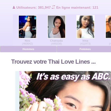
Utilisateurs en ligne
Utilisateurs: 381,947
En ligne maintenant: 121
Hommes en ligne
Femmes en ligne
Noo
Chatsuda
Irina
Allemand
(460642)
(449208)
(411973)
(
Hommes
Femmes
Néerlandais
Trouvez votre Thai Love Lines ...
Français
Espanol