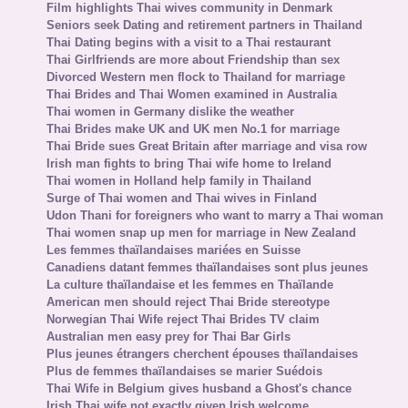
Film highlights Thai wives community in Denmark
Seniors seek Dating and retirement partners in Thailand
Thai Dating begins with a visit to a Thai restaurant
Thai Girlfriends are more about Friendship than sex
Divorced Western men flock to Thailand for marriage
Thai Brides and Thai Women examined in Australia
Thai women in Germany dislike the weather
Thai Brides make UK and UK men No.1 for marriage
Thai Bride sues Great Britain after marriage and visa row
Irish man fights to bring Thai wife home to Ireland
Thai women in Holland help family in Thailand
Surge of Thai women and Thai wives in Finland
Udon Thani for foreigners who want to marry a Thai woman
Thai women snap up men for marriage in New Zealand
Les femmes thaïlandaises mariées en Suisse
Canadiens datant femmes thaïlandaises sont plus jeunes
La culture thaïlandaise et les femmes en Thaïlande
American men should reject Thai Bride stereotype
Norwegian Thai Wife reject Thai Brides TV claim
Australian men easy prey for Thai Bar Girls
Plus jeunes étrangers cherchent épouses thaïlandaises
Plus de femmes thaïlandaises se marier Suédois
Thai Wife in Belgium gives husband a Ghost's chance
Irish Thai wife not exactly given Irish welcome