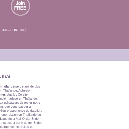
ILIATES
|
INTIMITÉ
 thai
 thaïlandaise datant
de plus
 en Thaïlande. Adhesion
es thai
ici. Ce site
nt le mariage en Thaïlande.
x utilisateurs de tester notre
ons que vous passer a
illeure experience de datation.
r une relation en Thaïlande ou
L'age de la Mail Order Bride
ont evolue a partir de ce. Brides
elligentes, instruites et