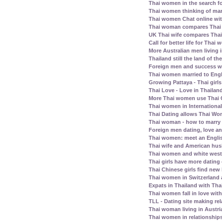
Thai women in the search fo
Thai women thinking of mar
Thai women Chat online wit
Thai woman compares Thai
UK Thai wife compares Tha
Call for better life for Thai
More Australian men living 
Thailand still the land of th
Foreign men and success wi
Thai women married to Eng
Growing Pattaya - Thai girl
Thai Love - Love in Thailand
More Thai women use Thai C
Thai women in Internationa
Thai Dating allows Thai Wo
Thai woman - how to marry
Foreign men dating, love a
Thai women: meet an Englis
Thai wife and American husb
Thai women and white west
Thai girls have more dating
Thai Chinese girls find new 
Thai women in Switzerland
Expats in Thailand with Tha
Thai women fall in love wit
TLL - Dating site making rel
Thai woman living in Austri
Thai women in relationship