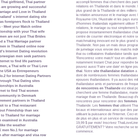
accompli femmes thai cherchent des part
Thai girlfriend, Thai partner
relations en Thaïlande et dans le monde. N
s are growing and successful
plus grand de la Thaïlande et des milliers
rriage and Love in Thailand
la relation amoureuse et le mariage avec
land' s internet dating site
Royaume-Uni, l'Australie et les pays eu
s foreigners flock to Thailand
d'hommes thailandais egalement utiliser 
 - Meet your Match online
relations, le mariage ou tout simplement 
tionship with your Thai wife
propose instantanement thaïlandaise chat
centre de courrier electronique et notre 
men are not just Thai Brides
matchmaking innovant est le plus grand s
nd a Thai Marriage partner
Thaïlande. Non pas un mais deux progra
men in Thailand online now
de jumelage vous envoie des matchs indi
's Internet Dating revolution
thai ou celibataires thailandaise tandis q
orwegian men seek partners
'Rencontrez votre match' tout en utilisant 
rnet to find life partners
notamment Instant Chat pour repondre be
en, a Thai wife or Thai Love
pouvez aussi 'Faire une date' en ligne p
thai
. Notre
site thaïlandaise datation
a 
the USA as Entrepeneurs
dont de nombreuses femmes thaïlandaise
2 for Internet Dating Partners
epouses thaïlandaises. Il ya aussi des mil
rough Thai Dating sites
thaïlandaise amis et partenaires de frequ
ionships in Australia
de rencontres en Thaïlande
est ideal p
rnet to find Thai women
cherchent une femme thaïlandaise, mariee
 community in Denmark
mariage thaie en Thaïlande. Beaucoup d'et
irement partners in Thailand
rencontres pour rencontrer des
femmes 
Thailande. Les
femmes thai
utilisent Th
it to a Thai restaurant
locaux et internationaux ainsi que des pa
bout Friendship than sex
utilisant la puissance de l'Internet. Ceci
to Thailand for marriage
de plus en plus et un service de reseaut
 examined in Australia
19,99 $ par mois! Inscrivez ThaiLoveLin
ike the weather
GRATUITEMENT? Votre recherche se term
 men No.1 for marriage
commence.
n after marriage and visa row