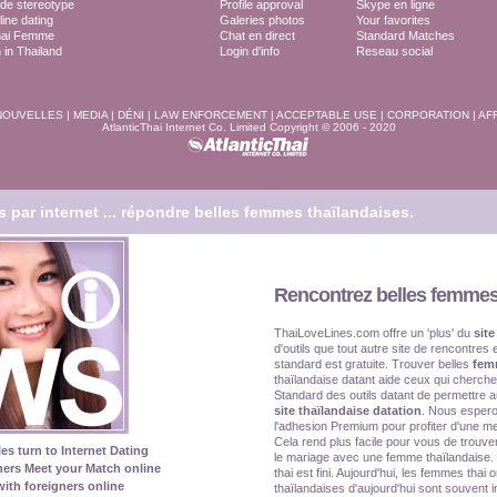
ide stereotype
Profile approval
Skype en ligne
line dating
Galeries photos
Your favorites
hai Femme
Chat en direct
Standard Matches
in Thailand
Login d'info
Reseau social
NOUVELLES
|
MEDIA
|
DÉNI
|
LAW ENFORCEMENT
|
ACCEPTABLE USE
|
CORPORATION
|
AFF
AtlanticThai Internet Co. Limited Copyright © 2006 - 2020
par internet ...
répondre belles femmes thaïlandaises.
Rencontrez belles femmes
ThaiLoveLines.com offre un 'plus' du
site
d'outils que tout autre site de rencontres
standard est gratuite. Trouver belles
femm
thaïlandaise datant aide ceux qui cherche
Standard des outils datant de permettre au
site thaïlandaise datation
. Nous esper
l'adhesion Premium pour profiter d'une me
Cela rend plus facile pour vous de trouve
les turn to Internet Dating
le mariage avec une femme thaïlandaise. 
ners Meet your Match online
thai est fini. Aujourd'hui, les femmes thai 
ith foreigners online
thaïlandaises d'aujourd'hui sont souvent int