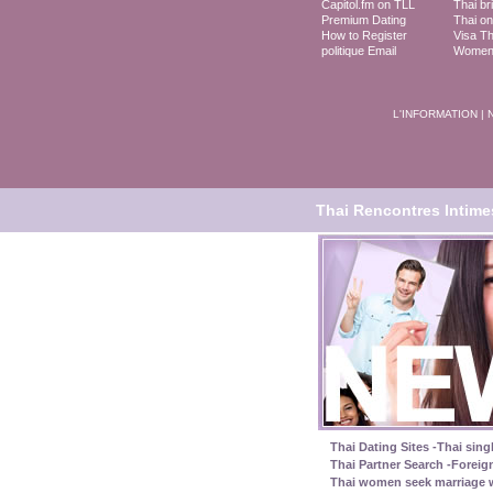
Capitol.fm on TLL
Thai br
Premium Dating
Thai on
How to Register
Visa T
politique Email
Women 
L'INFORMATION
|
Thai Rencontres Intimes 
Thai Dating Sites -Thai sing
Thai Partner Search -Foreig
Thai women seek marriage w