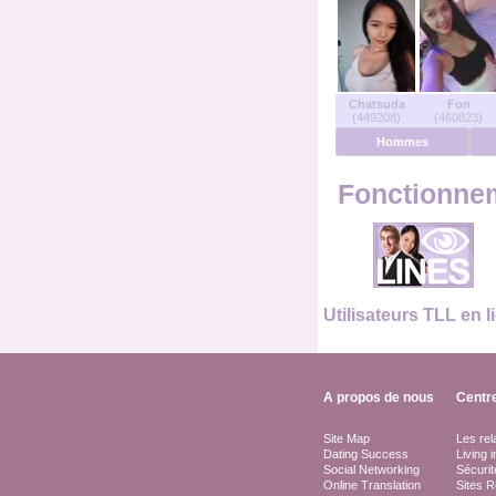
Utilisateurs en ligne
Hommes en ligne
Chatsuda
Fon
(449208)
(460823)
Femmes en ligne
Hommes
Allemand
Fonctionnem
Néerlandais
Français
Utilisateurs TLL en l
Espanol
A propos de nous
Centre
Site Map
Les rel
Dating Success
Living 
Social Networking
Sécurit
Online Translation
Sites R