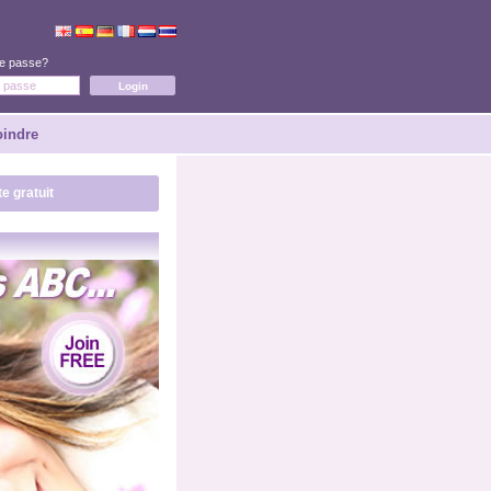
de passe?
oindre
e gratuit