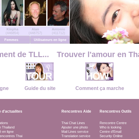
Kinpha
Alan
Antonio
(446854)
(448757)
(411712)
Femmes
Utilisateurs en ligne
ent de TLL...
Trouver l'amour en Th
igne
Guide du site
Comment ça marche
 d'actualites
Rencontres Aide
Rencontres Outils
ations
Thai Chat Lines
Rencontre Centre
in Thailand
Ajouter une photo
Who is looking
é en ligne
Mail Lines service
Centre d'Email
encontres Thai
Translation service
Security Online