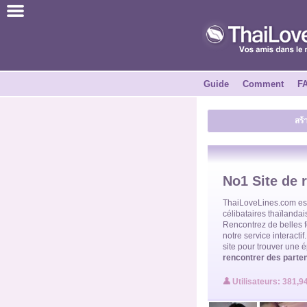
ไทย
Anglais
Guide
Comment
F
Joindre
สร้
Témoignages
Dire à un ami
No1 Site de 
Comment
ThaiLoveLines.com es
célibataires thaïlandai
Rencontrez de belles
notre service interacti
Guide
site pour trouver
une é
rencontrer des parten
Contactez-nous
Utilisateurs: 381,