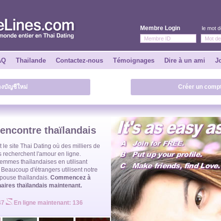
Membre Login
le mot 
AQ
Thailande
Contactez-nous
Témoignages
Dire à un ami
J
างบัญชีใหม่
Créer un compt
rencontre thaïlandais
t
le site Thai Dating
où des milliers de
s
recherchent l'amour en ligne.
femmes thaïlandaises
en utilisant
f. Beaucoup d'étrangers utilisent notre
pouse thaïlandais
.
Commencez à
aires thaïlandais maintenant.
947
En ligne maintenant: 136