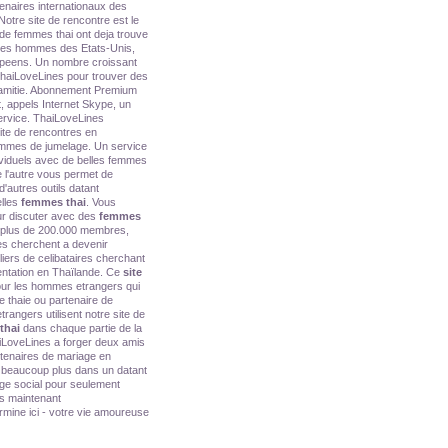
enaires internationaux des
otre site de rencontre est le
 de femmes thai ont deja trouve
 les hommes des Etats-Unis,
ropeens. Un nombre croissant
ThaiLoveLines pour trouver des
l'amitie. Abonnement Premium
, appels Internet Skype, un
service. ThaiLoveLines
ite de rencontres en
mmes de jumelage. Un service
viduels avec de belles femmes
ue l'autre vous permet de
d'autres outils datant
lles
femmes thai
. Vous
our discuter avec des
femmes
plus de 200.000 membres,
s cherchent a devenir
liers de celibataires cherchant
entation en Thaïlande. Ce
site
our les hommes etrangers qui
 thaie ou partenaire de
rangers utilisent notre site de
thai
dans chaque partie de la
aiLoveLines a forger deux amis
rtenaires de mariage en
 et beaucoup plus dans un datant
age social pour seulement
es maintenant
ine ici - votre vie amoureuse