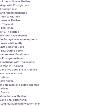
r Love online in Thailand
riage with Foreign men
h foreign men
 and farang husbands
i men to UK men
 women in Thailand
in Thailand
e Thai Bride
th a Thai Bride
lish men have degrees
s in Pattaya have more options
 works differently
hat Lines for Love
l Thai Dating boom
men to meet Foreigners
 a Foreign husband
nd marriage with Thai women
h man in Thailand
and live good life in America
ern caucasian men
 options
love online
 and Holland and European men
i wives
h France
ationships in Thailand
a and Thai citizenship
s and marriage with western men