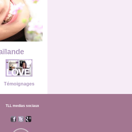
aïlande
Témoignages
TLL medias sociaux