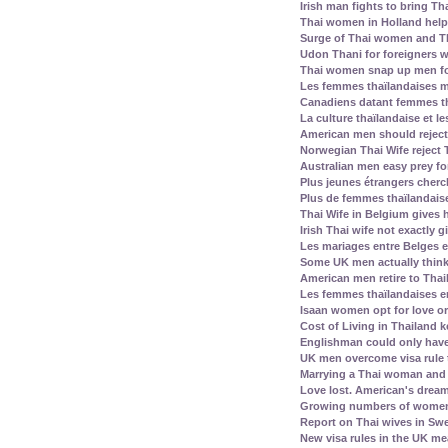
Irish man fights to bring Th
Thai women in Holland help 
Surge of Thai women and Th
Udon Thani for foreigners 
Thai women snap up men fo
Les femmes thaïlandaises m
Canadiens datant femmes th
La culture thaïlandaise et 
American men should reject 
Norwegian Thai Wife reject 
Australian men easy prey for
Plus jeunes étrangers cherc
Plus de femmes thaïlandais
Thai Wife in Belgium gives
Irish Thai wife not exactly 
Les mariages entre Belges e
Some UK men actually think
American men retire to Thai
Les femmes thaïlandaises en
Isaan women opt for love or
Cost of Living in Thailand k
Englishman could only have
UK men overcome visa rule 
Marrying a Thai woman and 
Love lost. American's dream 
Growing numbers of women f
Report on Thai wives in Swe
New visa rules in the UK m