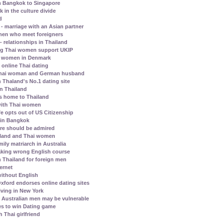
m Bangkok to Singapore
in the culture divide
d
 marriage with an Asian partner
omen who meet foreigners
- relationships in Thailand
ng Thai women support UKIP
hai women in Denmark
 online Thai dating
a Thai woman and German husband
 Thaland's No.1 dating site
in Thailand
ns home to Thailand
 with Thai women
e opts out of US Citizenship
e in Bangkok
ore should be admired
ailand and Thai women
ily matriarch in Australia
aking wrong English course
n Thailand for foreign men
ternet
ithout English
xford endorses online dating sites
iving in New York
Australian men may be vulnerable
s to win Dating game
 Thai girlfriend