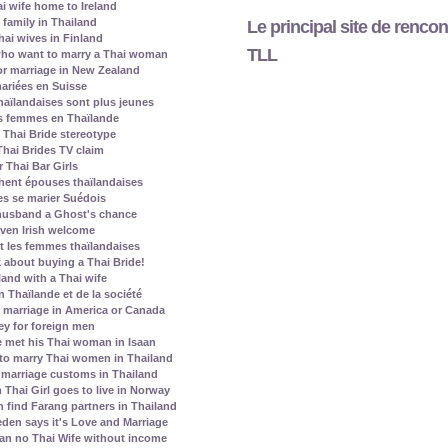
ai wife home to Ireland
family in Thailand
Le principal site de rencon
ai wives in Finland
TLL
who want to marry a Thai woman
r marriage in New Zealand
ariées en Suisse
aïlandaises sont plus jeunes
les femmes en Thaïlande
Thai Bride stereotype
Thai Brides TV claim
 Thai Bar Girls
hent épouses thaïlandaises
es se marier Suédois
 husband a Ghost's chance
given Irish welcome
t les femmes thaïlandaises
 about buying a Thai Bride!
land with a Thai wife
 Thaïlande et de la société
 marriage in America or Canada
ey for foreign men
 met his Thai woman in Isaan
to marry Thai women in Thailand
marriage customs in Thailand
Thai Girl goes to live in Norway
ind Farang partners in Thailand
den says it's Love and Marriage
ean no Thai Wife without income