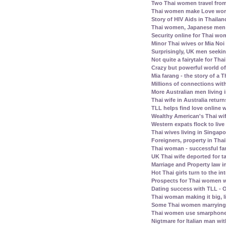
Two Thai women travel fro
Thai women make Love work 
Story of HIV Aids in Thailan
Thai women, Japanese men -
Security online for Thai w
Minor Thai wives or Mia Noi 
Surprisingly, UK men seeki
Not quite a fairytale for T
Crazy but powerful world of
Mia farang - the story of 
Millions of connections with
More Australian men living 
Thai wife in Australia retur
TLL helps find love online
Wealthy American's Thai wif
Western expats flock to liv
Thai wives living in Singap
Foreigners, property in Th
Thai woman - successful fam
UK Thai wife deported for t
Marriage and Property law i
Hot Thai girls turn to the in
Prospects for Thai women w
Dating success with TLL - O
Thai woman making it big, l
Some Thai women marrying 
Thai women use smarphone
Nigtmare for Italian man with