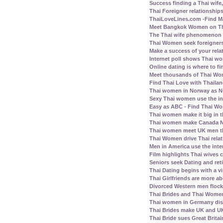
Success finding a Thai wife, 
Thai Foreigner relationship
ThaiLoveLines.com -Find Ma
Meet Bangkok Women on Thai
The Thai wife phenomenon a
Thai Women seek foreigners
Make a success of your rela
Internet poll shows Thai wo
Online dating is where to fi
Meet thousands of Thai Wo
Find Thai Love with Thailand
Thai women in Norway as N
Sexy Thai women use the inte
Easy as ABC - Find Thai Wom
Thai women make it big in 
Thai women make Canada No.
Thai women meet UK men th
Thai Women drive Thai relat
Men in America use the inte
Film highlights Thai wives
Seniors seek Dating and ret
Thai Dating begins with a vis
Thai Girlfriends are more a
Divorced Western men flock 
Thai Brides and Thai Women
Thai women in Germany disl
Thai Brides make UK and UK
Thai Bride sues Great Britai