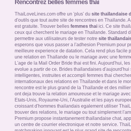
Rencontrez belles femmes thai
ThaiLoveLines.com offre un 'plus' du
site thaïlandaise 
d'outils que tout autre site de rencontres en Thaïlande.
est gratuite. Trouver belles
femmes thai
ici. Ce site tha
ceux qui cherchent le mariage en Thaïlande. Standard de
permettre aux utilisateurs de tester notre
site thaïlandai
esperons que vous passer a l'adhesion Premium pour pro
meilleure experience de datation. Cela rend plus facile 
une relation en Thaïlande ou le mariage avec une femme
L'age de la Mail Order Bride thai est fini. Aujourd'hui, le
evolue a partir de ce. Brides thaïlandaises d'aujourd'hui
intelligentes, instruites et accompli femmes thai cherche
internationaux des relations en Thaïlande et dans le mon
rencontre est le plus grand de la Thaïlande et des millie
ont deja trouve la relation amoureuse et le mariage av
Etats-Unis, Royaume-Uni, l'Australie et les pays europ
croissant d'hommes thailandais egalement utiliser Thai
trouver des relations, le mariage ou tout simplement l'a
Premium propose instantanement thaïlandaise chat, appe
un centre de courrier electronique et notre service. Tha
matchmaking innovant est le plus grand site de rencontr