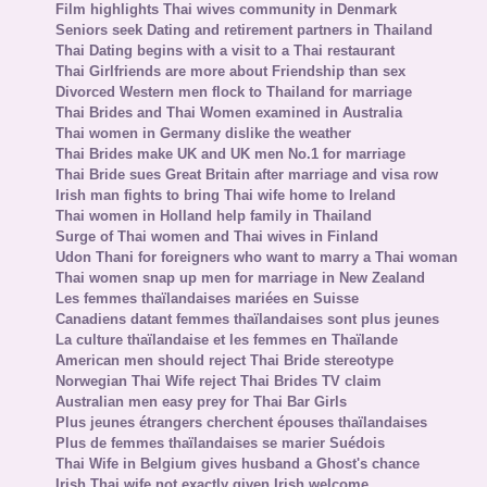
Film highlights Thai wives community in Denmark
Seniors seek Dating and retirement partners in Thailand
Thai Dating begins with a visit to a Thai restaurant
Thai Girlfriends are more about Friendship than sex
Divorced Western men flock to Thailand for marriage
Thai Brides and Thai Women examined in Australia
Thai women in Germany dislike the weather
Thai Brides make UK and UK men No.1 for marriage
Thai Bride sues Great Britain after marriage and visa row
Irish man fights to bring Thai wife home to Ireland
Thai women in Holland help family in Thailand
Surge of Thai women and Thai wives in Finland
Udon Thani for foreigners who want to marry a Thai woman
Thai women snap up men for marriage in New Zealand
Les femmes thaïlandaises mariées en Suisse
Canadiens datant femmes thaïlandaises sont plus jeunes
La culture thaïlandaise et les femmes en Thaïlande
American men should reject Thai Bride stereotype
Norwegian Thai Wife reject Thai Brides TV claim
Australian men easy prey for Thai Bar Girls
Plus jeunes étrangers cherchent épouses thaïlandaises
Plus de femmes thaïlandaises se marier Suédois
Thai Wife in Belgium gives husband a Ghost's chance
Irish Thai wife not exactly given Irish welcome