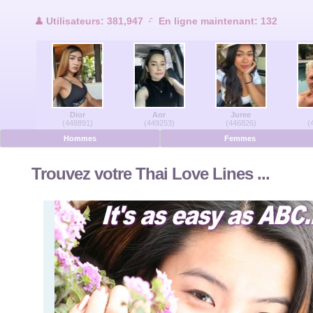
Utilisateurs en ligne
Utilisateurs: 381,947
En ligne maintenant: 132
Hommes en ligne
Femmes en ligne
Dior
Aor
Juree
Allemand
(448891)
(449253)
(446826)
(
Hommes
Femmes
Néerlandais
Trouvez votre Thai Love Lines ...
Français
Espanol