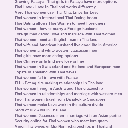
Growing Pattaya - Thai girls in Pattaya have more options
Thai Love - Love in Thailand works differently
More Thai women use Thai Chat Lines for Love
Thai women in International Thai Dating boom
Thai Dating allows Thai Women to meet Foreigners
Thai woman - how to marry a Foreign husband
Foreign men dating, love and marriage with Thai women
Thai women: meet an English man in Thailand
Thai wife and American husband live good life in America
Thai women and white western caucasian men
Thai girls have more dating options
Thai Chinese girls find new love online
Thai women in Switzerland and Holland and European men
Expats in Thailand with Thai wives
Thai women fall in love with France
TLL - Dating site making relationships in Thailand
Thai woman living in Austria and Thai citizenship
Thai women in relationships and marriage with western men
Two Thai women travel from Bangkok to Singapore
Thai women make Love work in the culture divide
Story of HIV Aids in Thailand
Thai women, Japanese men - marriage with an Asian partner
Security online for Thai women who meet foreigners
Minor Thai wives or Mia Noi - relationships in Thailand