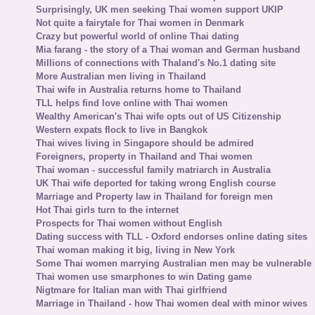
Surprisingly, UK men seeking Thai women support UKIP
Not quite a fairytale for Thai women in Denmark
Crazy but powerful world of online Thai dating
Mia farang - the story of a Thai woman and German husband
Millions of connections with Thaland's No.1 dating site
More Australian men living in Thailand
Thai wife in Australia returns home to Thailand
TLL helps find love online with Thai women
Wealthy American's Thai wife opts out of US Citizenship
Western expats flock to live in Bangkok
Thai wives living in Singapore should be admired
Foreigners, property in Thailand and Thai women
Thai woman - successful family matriarch in Australia
UK Thai wife deported for taking wrong English course
Marriage and Property law in Thailand for foreign men
Hot Thai girls turn to the internet
Prospects for Thai women without English
Dating success with TLL - Oxford endorses online dating sites
Thai woman making it big, living in New York
Some Thai women marrying Australian men may be vulnerable
Thai women use smarphones to win Dating game
Nigtmare for Italian man with Thai girlfriend
Marriage in Thailand - how Thai women deal with minor wives