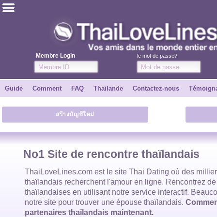
ไทย
Anglais
Membre Login
le mot de passe?
Joindre
Guide
Comment
FAQ
Thailande
Contactez-nous
Témoign
Témoignages
สร้างบัญชีใหม่
Dire à un ami
Comment
No1 Site de rencontre thaïlandais
Guide
ThaiLoveLines.com est
le site Thai Dating
où des millie
thaïlandais
recherchent l'amour en ligne. Rencontrez de
thaïlandaises
en utilisant notre service interactif. Beauco
Contactez-nous
notre site pour trouver
une épouse thaïlandais
.
Commenc
partenaires thaïlandais maintenant.