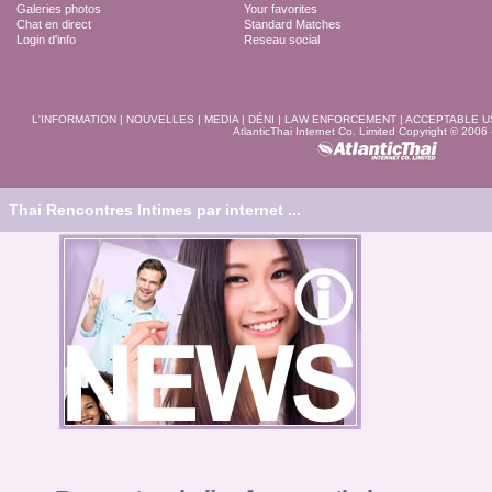
Galeries photos
Your favorites
Chat en direct
Standard Matches
Login d'info
Reseau social
L'INFORMATION
|
NOUVELLES
|
MEDIA
|
DÉNI
|
LAW ENFORCEMENT
|
ACCEPTABLE U
AtlanticThai Internet Co. Limited Copyright © 2006
Thai Rencontres Intimes par internet ...