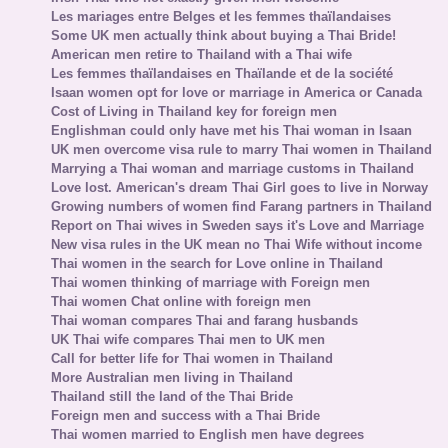
Les mariages entre Belges et les femmes thaïlandaises
Some UK men actually think about buying a Thai Bride!
American men retire to Thailand with a Thai wife
Les femmes thaïlandaises en Thaïlande et de la société
Isaan women opt for love or marriage in America or Canada
Cost of Living in Thailand key for foreign men
Englishman could only have met his Thai woman in Isaan
UK men overcome visa rule to marry Thai women in Thailand
Marrying a Thai woman and marriage customs in Thailand
Love lost. American's dream Thai Girl goes to live in Norway
Growing numbers of women find Farang partners in Thailand
Report on Thai wives in Sweden says it's Love and Marriage
New visa rules in the UK mean no Thai Wife without income
Thai women in the search for Love online in Thailand
Thai women thinking of marriage with Foreign men
Thai women Chat online with foreign men
Thai woman compares Thai and farang husbands
UK Thai wife compares Thai men to UK men
Call for better life for Thai women in Thailand
More Australian men living in Thailand
Thailand still the land of the Thai Bride
Foreign men and success with a Thai Bride
Thai women married to English men have degrees