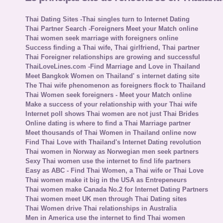
Thai Dating Sites -Thai singles turn to Internet Dating
Thai Partner Search -Foreigners Meet your Match online
Thai women seek marriage with foreigners online
Success finding a Thai wife, Thai girlfriend, Thai partner
Thai Foreigner relationships are growing and successful
ThaiLoveLines.com -Find Marriage and Love in Thailand
Meet Bangkok Women on Thailand' s internet dating site
The Thai wife phenomenon as foreigners flock to Thailand
Thai Women seek foreigners - Meet your Match online
Make a success of your relationship with your Thai wife
Internet poll shows Thai women are not just Thai Brides
Online dating is where to find a Thai Marriage partner
Meet thousands of Thai Women in Thailand online now
Find Thai Love with Thailand's Internet Dating revolution
Thai women in Norway as Norwegian men seek partners
Sexy Thai women use the internet to find life partners
Easy as ABC - Find Thai Women, a Thai wife or Thai Love
Thai women make it big in the USA as Entrepeneurs
Thai women make Canada No.2 for Internet Dating Partners
Thai women meet UK men through Thai Dating sites
Thai Women drive Thai relationships in Australia
Men in America use the internet to find Thai women