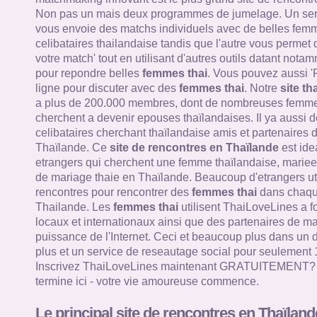
Non pas un mais deux programmes de jumelage. Un ser
vous envoie des matchs individuels avec de belles femm
celibataires thailandaise tandis que l'autre vous permet
votre match' tout en utilisant d'autres outils datant nota
pour repondre belles
femmes thai
. Vous pouvez aussi '
ligne pour discuter avec des
femmes thai
. Notre
site th
a plus de 200.000 membres, dont de nombreuses femme
cherchent a devenir epouses thaïlandaises. Il ya aussi d
celibataires cherchant thaïlandaise amis et partenaires 
Thaïlande. Ce
site de rencontres en Thaïlande
est ide
etrangers qui cherchent une femme thaïlandaise, mariee 
de mariage thaie en Thaïlande. Beaucoup d'etrangers util
rencontres pour rencontrer des
femmes thai
dans chaque
Thailande. Les
femmes thai
utilisent ThaiLoveLines a f
locaux et internationaux ainsi que des partenaires de mar
puissance de l'Internet. Ceci et beaucoup plus dans un 
plus et un service de reseautage social pour seulement 
Inscrivez ThaiLoveLines maintenant GRATUITEMENT? V
termine ici - votre vie amoureuse commence.
Le principal site de rencontres en Thaïland