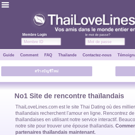
ไทย
Anglais
Membre Login
le mot de passe?
Joindre
Guide
Comment
FAQ
Thailande
Contactez-nous
Témoign
Témoignages
สร้างบัญชีใหม่
Dire à un ami
Comment
No1 Site de rencontre thaïlandais
Guide
ThaiLoveLines.com est
le site Thai Dating
où des millie
thaïlandais
recherchent l'amour en ligne. Rencontrez de
thaïlandaises
en utilisant notre service interactif. Beauco
Contactez-nous
notre site pour trouver
une épouse thaïlandais
.
Commenc
partenaires thaïlandais maintenant.