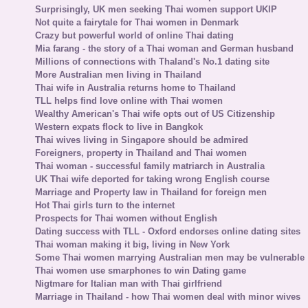
Surprisingly, UK men seeking Thai women support UKIP
Not quite a fairytale for Thai women in Denmark
Crazy but powerful world of online Thai dating
Mia farang - the story of a Thai woman and German husband
Millions of connections with Thaland's No.1 dating site
More Australian men living in Thailand
Thai wife in Australia returns home to Thailand
TLL helps find love online with Thai women
Wealthy American's Thai wife opts out of US Citizenship
Western expats flock to live in Bangkok
Thai wives living in Singapore should be admired
Foreigners, property in Thailand and Thai women
Thai woman - successful family matriarch in Australia
UK Thai wife deported for taking wrong English course
Marriage and Property law in Thailand for foreign men
Hot Thai girls turn to the internet
Prospects for Thai women without English
Dating success with TLL - Oxford endorses online dating sites
Thai woman making it big, living in New York
Some Thai women marrying Australian men may be vulnerable
Thai women use smarphones to win Dating game
Nigtmare for Italian man with Thai girlfriend
Marriage in Thailand - how Thai women deal with minor wives