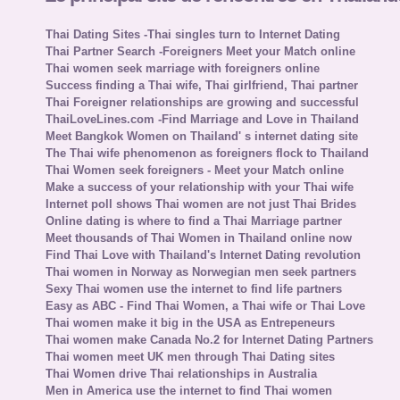
Thai Dating Sites -Thai singles turn to Internet Dating
Thai Partner Search -Foreigners Meet your Match online
Thai women seek marriage with foreigners online
Success finding a Thai wife, Thai girlfriend, Thai partner
Thai Foreigner relationships are growing and successful
ThaiLoveLines.com -Find Marriage and Love in Thailand
Meet Bangkok Women on Thailand' s internet dating site
The Thai wife phenomenon as foreigners flock to Thailand
Thai Women seek foreigners - Meet your Match online
Make a success of your relationship with your Thai wife
Internet poll shows Thai women are not just Thai Brides
Online dating is where to find a Thai Marriage partner
Meet thousands of Thai Women in Thailand online now
Find Thai Love with Thailand's Internet Dating revolution
Thai women in Norway as Norwegian men seek partners
Sexy Thai women use the internet to find life partners
Easy as ABC - Find Thai Women, a Thai wife or Thai Love
Thai women make it big in the USA as Entrepeneurs
Thai women make Canada No.2 for Internet Dating Partners
Thai women meet UK men through Thai Dating sites
Thai Women drive Thai relationships in Australia
Men in America use the internet to find Thai women