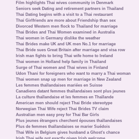
Film highlights Thai wives community in Denmark
Seniors seek Dating and retirement partners in Thailand
Thai Dating begins with a visit to a Thai restaurant
Thai Girlfriends are more about Friendship than sex
Divorced Western men flock to Thailand for marriage
Thai Brides and Thai Women examined in Australia
Thai women in Germany dislike the weather
Thai Brides make UK and UK men No.1 for marriage
Thai Bride sues Great Britain after marriage and visa row
Irish man fights to bring Thai wife home to Ireland
Thai women in Holland help family in Thailand
Surge of Thai women and Thai wives in Finland
Udon Thani for foreigners who want to marry a Thai woman
Thai women snap up men for marriage in New Zealand
Les femmes thaïlandaises mariées en Suisse
Canadiens datant femmes thaïlandaises sont plus jeunes
La culture thaïlandaise et les femmes en Thaïlande
American men should reject Thai Bride stereotype
Norwegian Thai Wife reject Thai Brides TV claim
Australian men easy prey for Thai Bar Girls
Plus jeunes étrangers cherchent épouses thaïlandaises
Plus de femmes thaïlandaises se marier Suédois
Thai Wife in Belgium gives husband a Ghost's chance
Irish Thai wife not exactly given Irish welcome