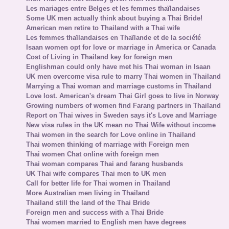
Les mariages entre Belges et les femmes thaïlandaises
Some UK men actually think about buying a Thai Bride!
American men retire to Thailand with a Thai wife
Les femmes thaïlandaises en Thaïlande et de la société
Isaan women opt for love or marriage in America or Canada
Cost of Living in Thailand key for foreign men
Englishman could only have met his Thai woman in Isaan
UK men overcome visa rule to marry Thai women in Thailand
Marrying a Thai woman and marriage customs in Thailand
Love lost. American's dream Thai Girl goes to live in Norway
Growing numbers of women find Farang partners in Thailand
Report on Thai wives in Sweden says it's Love and Marriage
New visa rules in the UK mean no Thai Wife without income
Thai women in the search for Love online in Thailand
Thai women thinking of marriage with Foreign men
Thai women Chat online with foreign men
Thai woman compares Thai and farang husbands
UK Thai wife compares Thai men to UK men
Call for better life for Thai women in Thailand
More Australian men living in Thailand
Thailand still the land of the Thai Bride
Foreign men and success with a Thai Bride
Thai women married to English men have degrees