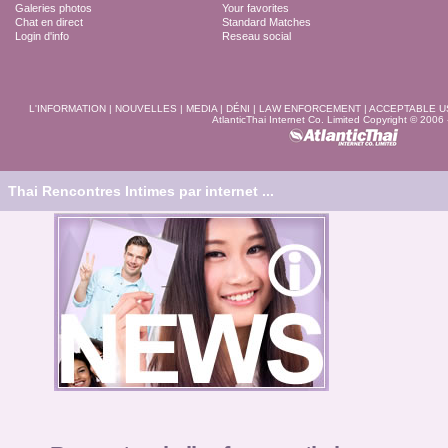
Galeries photos
Your favorites
Chat en direct
Standard Matches
Login d'info
Reseau social
L'INFORMATION
|
NOUVELLES
|
MEDIA
|
DÉNI
|
LAW ENFORCEMENT
|
ACCEPTABLE U
AtlanticThai Internet Co. Limited Copyright © 2006
Thai Rencontres Intimes par internet ...