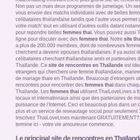
Non pas un mais deux programmes de jumelage. Un ser
vous envoie des matchs individuels avec de belles femm
celibataires thailandaise tandis que l'autre vous permet
votre match' tout en utilisant d'autres outils datant nota
pour repondre belles
femmes thai
. Vous pouvez aussi '
ligne pour discuter avec des
femmes thai
. Notre
site th
a plus de 200.000 membres, dont de nombreuses femme
cherchent a devenir epouses thaïlandaises. Il ya aussi d
celibataires cherchant thaïlandaise amis et partenaires 
Thaïlande. Ce
site de rencontres en Thaïlande
est ide
etrangers qui cherchent une femme thaïlandaise, mariee 
de mariage thaie en Thaïlande. Beaucoup d'etrangers util
rencontres pour rencontrer des
femmes thai
dans chaque
Thailande. Les
femmes thai
utilisent ThaiLoveLines a f
locaux et internationaux ainsi que des partenaires de mar
puissance de l'Internet. Ceci et beaucoup plus dans un 
plus et un service de reseautage social pour seulement 
Inscrivez ThaiLoveLines maintenant GRATUITEMENT? V
termine ici - votre vie amoureuse commence.
Le principal site de rencontres en Thaïland