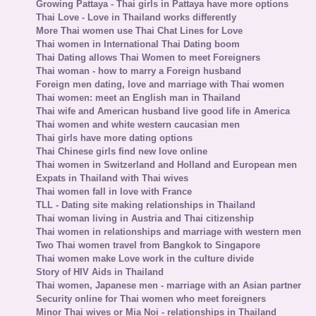
Growing Pattaya - Thai girls in Pattaya have more options
Thai Love - Love in Thailand works differently
More Thai women use Thai Chat Lines for Love
Thai women in International Thai Dating boom
Thai Dating allows Thai Women to meet Foreigners
Thai woman - how to marry a Foreign husband
Foreign men dating, love and marriage with Thai women
Thai women: meet an English man in Thailand
Thai wife and American husband live good life in America
Thai women and white western caucasian men
Thai girls have more dating options
Thai Chinese girls find new love online
Thai women in Switzerland and Holland and European men
Expats in Thailand with Thai wives
Thai women fall in love with France
TLL - Dating site making relationships in Thailand
Thai woman living in Austria and Thai citizenship
Thai women in relationships and marriage with western men
Two Thai women travel from Bangkok to Singapore
Thai women make Love work in the culture divide
Story of HIV Aids in Thailand
Thai women, Japanese men - marriage with an Asian partner
Security online for Thai women who meet foreigners
Minor Thai wives or Mia Noi - relationships in Thailand