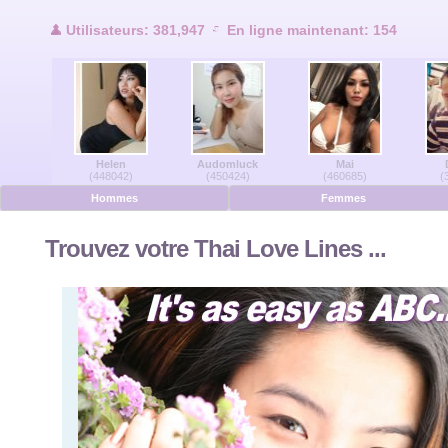
Utilisateurs en ligne
Utilisateurs: 381,947
En ligne maintenant: 154
Hommes en ligne
Femmes en ligne
Helen
Audomluck
Mai
Allemand
(448042)
(450424)
(460685)
(
Hommes
Femmes
Néerlandais
Trouvez votre Thai Love Lines ...
Français
Espanol