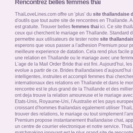
Rencontrez belles femmes thai
ThaiLoveLines.com offre un 'plus' du
site thaïlandaise 
d'outils que tout autre site de rencontres en Thaïlande.
est gratuite. Trouver belles
femmes thai
ici. Ce site tha
ceux qui cherchent le mariage en Thaïlande. Standard de
permettre aux utilisateurs de tester notre
site thaïlandai
esperons que vous passer a l'adhesion Premium pour pro
meilleure experience de datation. Cela rend plus facile 
une relation en Thaïlande ou le mariage avec une femme
L'age de la Mail Order Bride thai est fini. Aujourd'hui, le
evolue a partir de ce. Brides thaïlandaises d'aujourd'hui
intelligentes, instruites et accompli femmes thai cherche
internationaux des relations en Thaïlande et dans le mon
rencontre est le plus grand de la Thaïlande et des millie
ont deja trouve la relation amoureuse et le mariage av
Etats-Unis, Royaume-Uni, l'Australie et les pays europ
croissant d'hommes thailandais egalement utiliser Thai
trouver des relations, le mariage ou tout simplement l'a
Premium propose instantanement thaïlandaise chat, appe
un centre de courrier electronique et notre service. Tha
matchmaking innovant est le plus grand site de rencontr