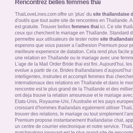
Rencontrez belles femmes thai
ThaiLoveLines.com offre un 'plus' du
site thaïlandaise 
d'outils que tout autre site de rencontres en Thaïlande.
est gratuite. Trouver belles
femmes thai
ici. Ce site tha
ceux qui cherchent le mariage en Thaïlande. Standard de
permettre aux utilisateurs de tester notre
site thaïlandai
esperons que vous passer a l'adhesion Premium pour pro
meilleure experience de datation. Cela rend plus facile 
une relation en Thaïlande ou le mariage avec une femme
L'age de la Mail Order Bride thai est fini. Aujourd'hui, le
evolue a partir de ce. Brides thaïlandaises d'aujourd'hui
intelligentes, instruites et accompli femmes thai cherche
internationaux des relations en Thaïlande et dans le mon
rencontre est le plus grand de la Thaïlande et des millie
ont deja trouve la relation amoureuse et le mariage av
Etats-Unis, Royaume-Uni, l'Australie et les pays europ
croissant d'hommes thailandais egalement utiliser Thai
trouver des relations, le mariage ou tout simplement l'a
Premium propose instantanement thaïlandaise chat, appe
un centre de courrier electronique et notre service. Tha
matchmaking innovant est le plus grand site de rencontr