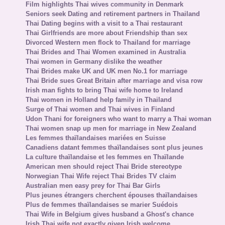
Film highlights Thai wives community in Denmark
Seniors seek Dating and retirement partners in Thailand
Thai Dating begins with a visit to a Thai restaurant
Thai Girlfriends are more about Friendship than sex
Divorced Western men flock to Thailand for marriage
Thai Brides and Thai Women examined in Australia
Thai women in Germany dislike the weather
Thai Brides make UK and UK men No.1 for marriage
Thai Bride sues Great Britain after marriage and visa row
Irish man fights to bring Thai wife home to Ireland
Thai women in Holland help family in Thailand
Surge of Thai women and Thai wives in Finland
Udon Thani for foreigners who want to marry a Thai woman
Thai women snap up men for marriage in New Zealand
Les femmes thaïlandaises mariées en Suisse
Canadiens datant femmes thaïlandaises sont plus jeunes
La culture thaïlandaise et les femmes en Thaïlande
American men should reject Thai Bride stereotype
Norwegian Thai Wife reject Thai Brides TV claim
Australian men easy prey for Thai Bar Girls
Plus jeunes étrangers cherchent épouses thaïlandaises
Plus de femmes thaïlandaises se marier Suédois
Thai Wife in Belgium gives husband a Ghost's chance
Irish Thai wife not exactly given Irish welcome