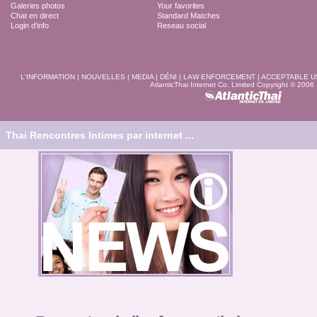
Galeries photos
Your favorites
Chat en direct
Standard Matches
Login d'info
Reseau social
L'INFORMATION
|
NOUVELLES
|
MEDIA
|
DÉNI
|
LAW ENFORCEMENT
|
ACCEPTABLE U
AtlanticThai Internet Co. Limited Copyright © 2006
Thai Rencontres Intimes par internet ...