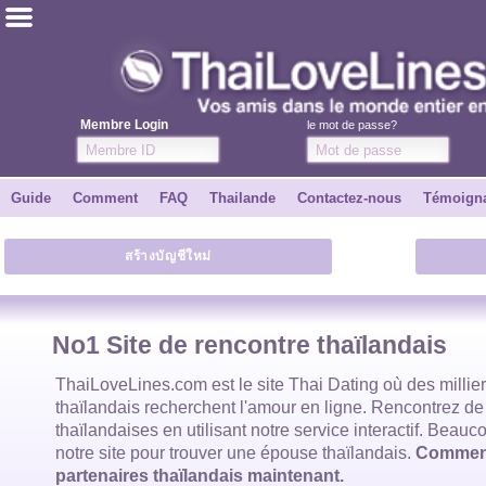
ไทย
Anglais
Membre Login
le mot de passe?
Joindre
Guide
Comment
FAQ
Thailande
Contactez-nous
Témoign
Témoignages
สร้างบัญชีใหม่
Dire à un ami
Comment
No1 Site de rencontre thaïlandais
Guide
ThaiLoveLines.com est
le site Thai Dating
où des millie
thaïlandais
recherchent l'amour en ligne. Rencontrez de
thaïlandaises
en utilisant notre service interactif. Beauco
Contactez-nous
notre site pour trouver
une épouse thaïlandais
.
Commenc
partenaires thaïlandais maintenant.