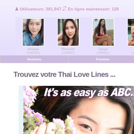
Utilisateurs en ligne
Utilisateurs: 381,947
En ligne maintenant: 128
Hommes en ligne
Femmes en ligne
Arisara
Phensiri
Tanya
Allemand
(448784)
(449002)
(460681)
(
Hommes
Femmes
Néerlandais
Trouvez votre Thai Love Lines ...
Français
Espanol