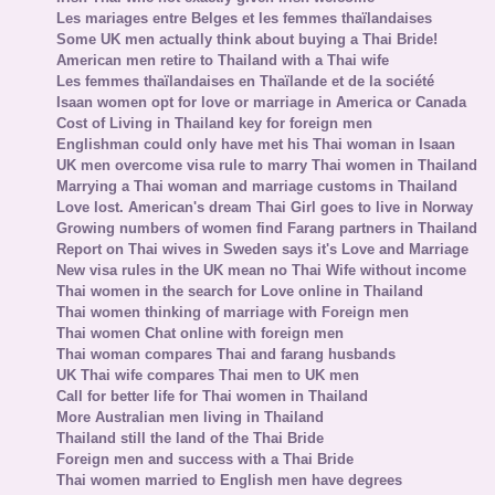
Les mariages entre Belges et les femmes thaïlandaises
Some UK men actually think about buying a Thai Bride!
American men retire to Thailand with a Thai wife
Les femmes thaïlandaises en Thaïlande et de la société
Isaan women opt for love or marriage in America or Canada
Cost of Living in Thailand key for foreign men
Englishman could only have met his Thai woman in Isaan
UK men overcome visa rule to marry Thai women in Thailand
Marrying a Thai woman and marriage customs in Thailand
Love lost. American's dream Thai Girl goes to live in Norway
Growing numbers of women find Farang partners in Thailand
Report on Thai wives in Sweden says it's Love and Marriage
New visa rules in the UK mean no Thai Wife without income
Thai women in the search for Love online in Thailand
Thai women thinking of marriage with Foreign men
Thai women Chat online with foreign men
Thai woman compares Thai and farang husbands
UK Thai wife compares Thai men to UK men
Call for better life for Thai women in Thailand
More Australian men living in Thailand
Thailand still the land of the Thai Bride
Foreign men and success with a Thai Bride
Thai women married to English men have degrees