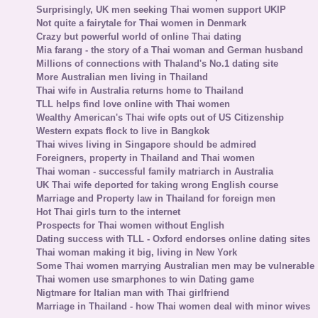
Surprisingly, UK men seeking Thai women support UKIP
Not quite a fairytale for Thai women in Denmark
Crazy but powerful world of online Thai dating
Mia farang - the story of a Thai woman and German husband
Millions of connections with Thaland's No.1 dating site
More Australian men living in Thailand
Thai wife in Australia returns home to Thailand
TLL helps find love online with Thai women
Wealthy American's Thai wife opts out of US Citizenship
Western expats flock to live in Bangkok
Thai wives living in Singapore should be admired
Foreigners, property in Thailand and Thai women
Thai woman - successful family matriarch in Australia
UK Thai wife deported for taking wrong English course
Marriage and Property law in Thailand for foreign men
Hot Thai girls turn to the internet
Prospects for Thai women without English
Dating success with TLL - Oxford endorses online dating sites
Thai woman making it big, living in New York
Some Thai women marrying Australian men may be vulnerable
Thai women use smarphones to win Dating game
Nigtmare for Italian man with Thai girlfriend
Marriage in Thailand - how Thai women deal with minor wives