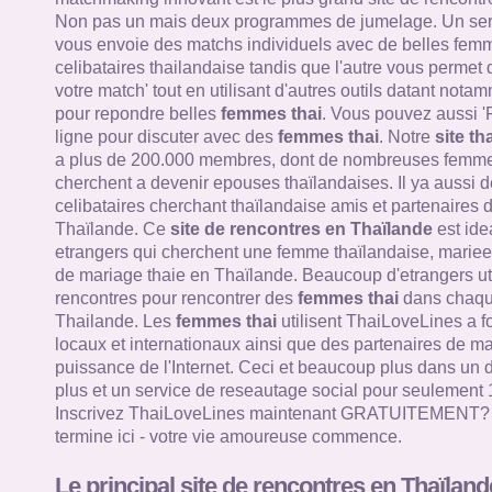
Non pas un mais deux programmes de jumelage. Un ser
vous envoie des matchs individuels avec de belles femm
celibataires thailandaise tandis que l'autre vous permet
votre match' tout en utilisant d'autres outils datant nota
pour repondre belles
femmes thai
. Vous pouvez aussi '
ligne pour discuter avec des
femmes thai
. Notre
site th
a plus de 200.000 membres, dont de nombreuses femme
cherchent a devenir epouses thaïlandaises. Il ya aussi d
celibataires cherchant thaïlandaise amis et partenaires 
Thaïlande. Ce
site de rencontres en Thaïlande
est ide
etrangers qui cherchent une femme thaïlandaise, mariee 
de mariage thaie en Thaïlande. Beaucoup d'etrangers util
rencontres pour rencontrer des
femmes thai
dans chaque
Thailande. Les
femmes thai
utilisent ThaiLoveLines a f
locaux et internationaux ainsi que des partenaires de mar
puissance de l'Internet. Ceci et beaucoup plus dans un 
plus et un service de reseautage social pour seulement 
Inscrivez ThaiLoveLines maintenant GRATUITEMENT? V
termine ici - votre vie amoureuse commence.
Le principal site de rencontres en Thaïland