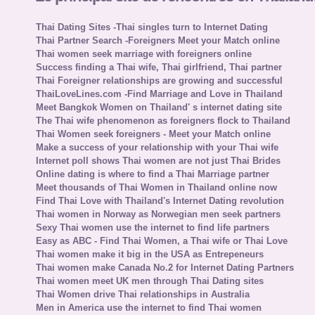
Thai Dating Sites -Thai singles turn to Internet Dating
Thai Partner Search -Foreigners Meet your Match online
Thai women seek marriage with foreigners online
Success finding a Thai wife, Thai girlfriend, Thai partner
Thai Foreigner relationships are growing and successful
ThaiLoveLines.com -Find Marriage and Love in Thailand
Meet Bangkok Women on Thailand' s internet dating site
The Thai wife phenomenon as foreigners flock to Thailand
Thai Women seek foreigners - Meet your Match online
Make a success of your relationship with your Thai wife
Internet poll shows Thai women are not just Thai Brides
Online dating is where to find a Thai Marriage partner
Meet thousands of Thai Women in Thailand online now
Find Thai Love with Thailand's Internet Dating revolution
Thai women in Norway as Norwegian men seek partners
Sexy Thai women use the internet to find life partners
Easy as ABC - Find Thai Women, a Thai wife or Thai Love
Thai women make it big in the USA as Entrepeneurs
Thai women make Canada No.2 for Internet Dating Partners
Thai women meet UK men through Thai Dating sites
Thai Women drive Thai relationships in Australia
Men in America use the internet to find Thai women