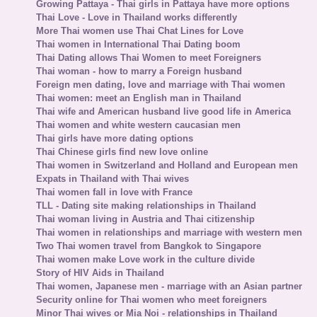
Growing Pattaya - Thai girls in Pattaya have more options
Thai Love - Love in Thailand works differently
More Thai women use Thai Chat Lines for Love
Thai women in International Thai Dating boom
Thai Dating allows Thai Women to meet Foreigners
Thai woman - how to marry a Foreign husband
Foreign men dating, love and marriage with Thai women
Thai women: meet an English man in Thailand
Thai wife and American husband live good life in America
Thai women and white western caucasian men
Thai girls have more dating options
Thai Chinese girls find new love online
Thai women in Switzerland and Holland and European men
Expats in Thailand with Thai wives
Thai women fall in love with France
TLL - Dating site making relationships in Thailand
Thai woman living in Austria and Thai citizenship
Thai women in relationships and marriage with western men
Two Thai women travel from Bangkok to Singapore
Thai women make Love work in the culture divide
Story of HIV Aids in Thailand
Thai women, Japanese men - marriage with an Asian partner
Security online for Thai women who meet foreigners
Minor Thai wives or Mia Noi - relationships in Thailand