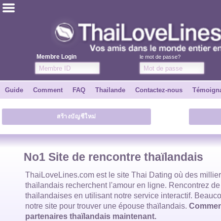
ไทย
Anglais
Membre Login
le mot de passe?
Joindre
Guide
Comment
FAQ
Thailande
Contactez-nous
Témoign
Témoignages
สร้างบัญชีใหม่
Dire à un ami
Comment
No1 Site de rencontre thaïlandais
Guide
ThaiLoveLines.com est
le site Thai Dating
où des millie
thaïlandais
recherchent l'amour en ligne. Rencontrez de
thaïlandaises
en utilisant notre service interactif. Beauco
Contactez-nous
notre site pour trouver
une épouse thaïlandais
.
Commenc
partenaires thaïlandais maintenant.