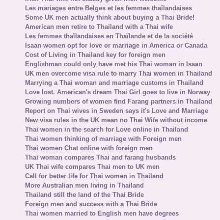
Les mariages entre Belges et les femmes thaïlandaises
Some UK men actually think about buying a Thai Bride!
American men retire to Thailand with a Thai wife
Les femmes thaïlandaises en Thaïlande et de la société
Isaan women opt for love or marriage in America or Canada
Cost of Living in Thailand key for foreign men
Englishman could only have met his Thai woman in Isaan
UK men overcome visa rule to marry Thai women in Thailand
Marrying a Thai woman and marriage customs in Thailand
Love lost. American's dream Thai Girl goes to live in Norway
Growing numbers of women find Farang partners in Thailand
Report on Thai wives in Sweden says it's Love and Marriage
New visa rules in the UK mean no Thai Wife without income
Thai women in the search for Love online in Thailand
Thai women thinking of marriage with Foreign men
Thai women Chat online with foreign men
Thai woman compares Thai and farang husbands
UK Thai wife compares Thai men to UK men
Call for better life for Thai women in Thailand
More Australian men living in Thailand
Thailand still the land of the Thai Bride
Foreign men and success with a Thai Bride
Thai women married to English men have degrees