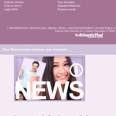
Galeries photos
Your favorites
Chat en direct
Standard Matches
Login d'info
Reseau social
L'INFORMATION
|
NOUVELLES
|
MEDIA
|
DÉNI
|
LAW ENFORCEMENT
|
ACCEPTABLE U
AtlanticThai Internet Co. Limited Copyright © 2006
Thai Rencontres Intimes par internet ...