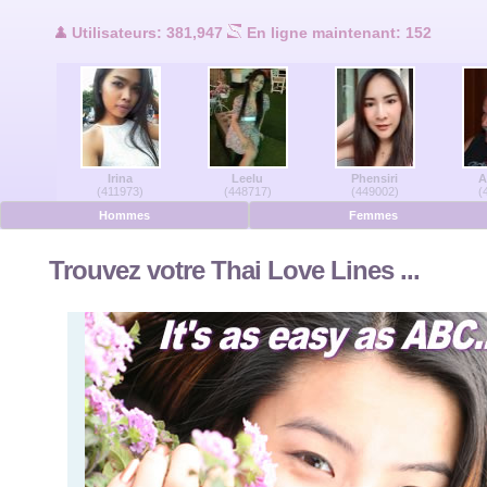
Utilisateurs en ligne
Utilisateurs: 381,947
En ligne maintenant: 152
Hommes en ligne
Femmes en ligne
Irina
Leelu
Phensiri
A
Allemand
(411973)
(448717)
(449002)
(
Hommes
Femmes
Néerlandais
Trouvez votre Thai Love Lines ...
Français
Espanol