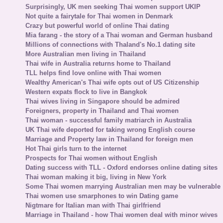
Surprisingly, UK men seeking Thai women support UKIP
Not quite a fairytale for Thai women in Denmark
Crazy but powerful world of online Thai dating
Mia farang - the story of a Thai woman and German husband
Millions of connections with Thaland's No.1 dating site
More Australian men living in Thailand
Thai wife in Australia returns home to Thailand
TLL helps find love online with Thai women
Wealthy American's Thai wife opts out of US Citizenship
Western expats flock to live in Bangkok
Thai wives living in Singapore should be admired
Foreigners, property in Thailand and Thai women
Thai woman - successful family matriarch in Australia
UK Thai wife deported for taking wrong English course
Marriage and Property law in Thailand for foreign men
Hot Thai girls turn to the internet
Prospects for Thai women without English
Dating success with TLL - Oxford endorses online dating sites
Thai woman making it big, living in New York
Some Thai women marrying Australian men may be vulnerable
Thai women use smarphones to win Dating game
Nigtmare for Italian man with Thai girlfriend
Marriage in Thailand - how Thai women deal with minor wives