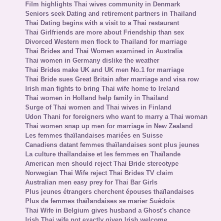
Film highlights Thai wives community in Denmark
Seniors seek Dating and retirement partners in Thailand
Thai Dating begins with a visit to a Thai restaurant
Thai Girlfriends are more about Friendship than sex
Divorced Western men flock to Thailand for marriage
Thai Brides and Thai Women examined in Australia
Thai women in Germany dislike the weather
Thai Brides make UK and UK men No.1 for marriage
Thai Bride sues Great Britain after marriage and visa row
Irish man fights to bring Thai wife home to Ireland
Thai women in Holland help family in Thailand
Surge of Thai women and Thai wives in Finland
Udon Thani for foreigners who want to marry a Thai woman
Thai women snap up men for marriage in New Zealand
Les femmes thaïlandaises mariées en Suisse
Canadiens datant femmes thaïlandaises sont plus jeunes
La culture thaïlandaise et les femmes en Thaïlande
American men should reject Thai Bride stereotype
Norwegian Thai Wife reject Thai Brides TV claim
Australian men easy prey for Thai Bar Girls
Plus jeunes étrangers cherchent épouses thaïlandaises
Plus de femmes thaïlandaises se marier Suédois
Thai Wife in Belgium gives husband a Ghost's chance
Irish Thai wife not exactly given Irish welcome