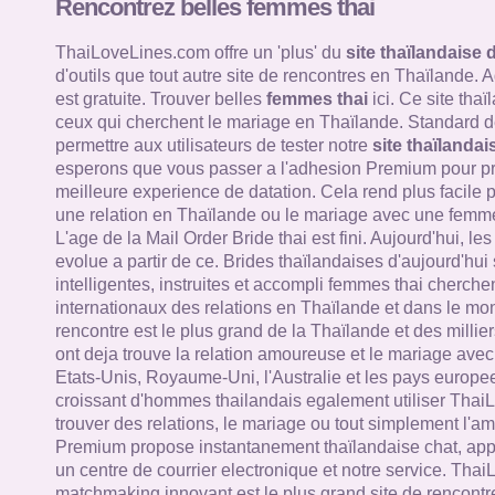
Rencontrez belles femmes thai
ThaiLoveLines.com offre un 'plus' du
site thaïlandaise 
d'outils que tout autre site de rencontres en Thaïlande.
est gratuite. Trouver belles
femmes thai
ici. Ce site tha
ceux qui cherchent le mariage en Thaïlande. Standard de
permettre aux utilisateurs de tester notre
site thaïlandai
esperons que vous passer a l'adhesion Premium pour pro
meilleure experience de datation. Cela rend plus facile 
une relation en Thaïlande ou le mariage avec une femme
L'age de la Mail Order Bride thai est fini. Aujourd'hui, le
evolue a partir de ce. Brides thaïlandaises d'aujourd'hui
intelligentes, instruites et accompli femmes thai cherche
internationaux des relations en Thaïlande et dans le mon
rencontre est le plus grand de la Thaïlande et des millie
ont deja trouve la relation amoureuse et le mariage av
Etats-Unis, Royaume-Uni, l'Australie et les pays europ
croissant d'hommes thailandais egalement utiliser Thai
trouver des relations, le mariage ou tout simplement l'a
Premium propose instantanement thaïlandaise chat, appe
un centre de courrier electronique et notre service. Tha
matchmaking innovant est le plus grand site de rencontr