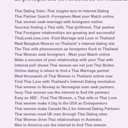
Thai Dating Sites -Thai singles turn to Internet Dating
Thai Partner Search -Foreigners Meet your Match online
Thai women seek marriage with foreigners online
Success finding a Thai wife, Thai girlfriend, Thai partner
Thai Foreigner relationships are growing and successful
ThaiLoveLines.com -Find Marriage and Love in Thailand
Meet Bangkok Women on Thailand' s internet dating site
The Thai wife phenomenon as foreigners flock to Thailand
Thai Women seek foreigners - Meet your Match online
Make a success of your relationship with your Thai wife
Internet poll shows Thai women are not just Thai Brides
Online dating is where to find a Thai Marriage partner
Meet thousands of Thai Women in Thailand online now
Find Thai Love with Thailand's Internet Dating revolution
Thai women in Norway as Norwegian men seek partners
Sexy Thai women use the internet to find life partners
Easy as ABC - Find Thai Women, a Thai wife or Thai Love
Thai women make it big in the USA as Entrepeneurs
Thai women make Canada No.2 for Internet Dating Partners
Thai women meet UK men through Thai Dating sites
Thai Women drive Thai relationships in Australia
Men in America use the internet to find Thai women