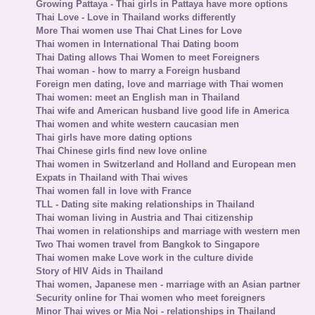
Growing Pattaya - Thai girls in Pattaya have more options
Thai Love - Love in Thailand works differently
More Thai women use Thai Chat Lines for Love
Thai women in International Thai Dating boom
Thai Dating allows Thai Women to meet Foreigners
Thai woman - how to marry a Foreign husband
Foreign men dating, love and marriage with Thai women
Thai women: meet an English man in Thailand
Thai wife and American husband live good life in America
Thai women and white western caucasian men
Thai girls have more dating options
Thai Chinese girls find new love online
Thai women in Switzerland and Holland and European men
Expats in Thailand with Thai wives
Thai women fall in love with France
TLL - Dating site making relationships in Thailand
Thai woman living in Austria and Thai citizenship
Thai women in relationships and marriage with western men
Two Thai women travel from Bangkok to Singapore
Thai women make Love work in the culture divide
Story of HIV Aids in Thailand
Thai women, Japanese men - marriage with an Asian partner
Security online for Thai women who meet foreigners
Minor Thai wives or Mia Noi - relationships in Thailand