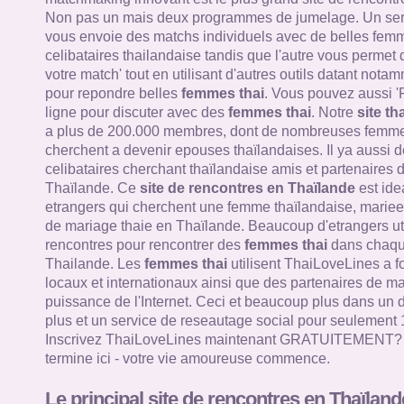
Non pas un mais deux programmes de jumelage. Un ser
vous envoie des matchs individuels avec de belles femm
celibataires thailandaise tandis que l'autre vous permet
votre match' tout en utilisant d'autres outils datant nota
pour repondre belles
femmes thai
. Vous pouvez aussi '
ligne pour discuter avec des
femmes thai
. Notre
site th
a plus de 200.000 membres, dont de nombreuses femme
cherchent a devenir epouses thaïlandaises. Il ya aussi d
celibataires cherchant thaïlandaise amis et partenaires 
Thaïlande. Ce
site de rencontres en Thaïlande
est ide
etrangers qui cherchent une femme thaïlandaise, mariee 
de mariage thaie en Thaïlande. Beaucoup d'etrangers util
rencontres pour rencontrer des
femmes thai
dans chaque
Thailande. Les
femmes thai
utilisent ThaiLoveLines a f
locaux et internationaux ainsi que des partenaires de mar
puissance de l'Internet. Ceci et beaucoup plus dans un 
plus et un service de reseautage social pour seulement 
Inscrivez ThaiLoveLines maintenant GRATUITEMENT? V
termine ici - votre vie amoureuse commence.
Le principal site de rencontres en Thaïland