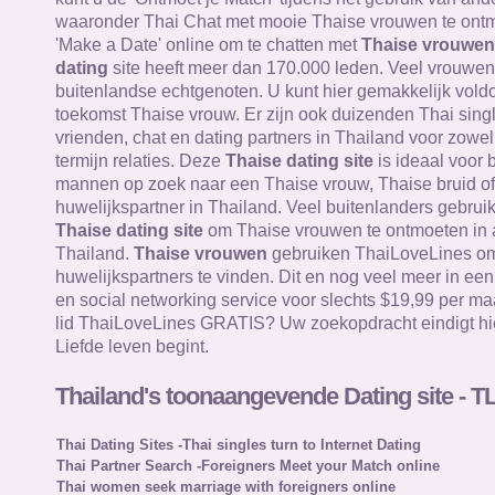
waaronder Thai Chat met mooie Thaise vrouwen te ontm
'Make a Date' online om te chatten met
Thaise vrouwen
dating
site heeft meer dan 170.000 leden. Veel vrouwen 
buitenlandse echtgenoten. U kunt hier gemakkelijk vol
toekomst Thaise vrouw. Er zijn ook duizenden Thai sing
vrienden, chat en dating partners in Thailand voor zowel
termijn relaties. Deze
Thaise dating site
is ideaal voor 
mannen op zoek naar een Thaise vrouw, Thaise bruid of
huwelijkspartner in Thailand. Veel buitenlanders gebru
Thaise dating site
om Thaise vrouwen te ontmoeten in a
Thailand.
Thaise vrouwen
gebruiken ThaiLoveLines om 
huwelijkspartners te vinden. Dit en nog veel meer in ee
en social networking service voor slechts $19,99 per ma
lid ThaiLoveLines GRATIS? Uw zoekopdracht eindigt hi
Liefde leven begint.
Thailand's toonaangevende Dating site - T
Thai Dating Sites -Thai singles turn to Internet Dating
Thai Partner Search -Foreigners Meet your Match online
Thai women seek marriage with foreigners online