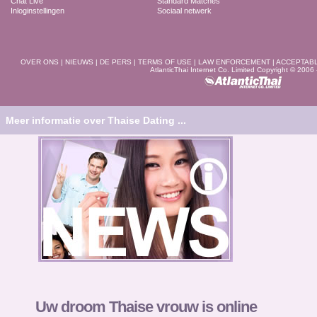
Chat Live
Standard Matches
Inloginstellingen
Sociaal netwerk
OVER ONS
|
NIEUWS
|
DE PERS
|
TERMS OF USE
|
LAW ENFORCEMENT
|
ACCEPTAB
AtlanticThai Internet Co. Limited Copyright © 2006
Meer informatie over Thaise Dating ...
Uw droom Thaise vrouw is online