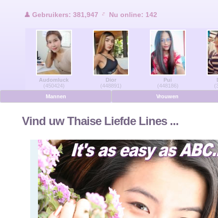
Gebruikers Online
Gebruikers: 381,947
Nu online: 142
Men Online
Vrouwen Online
Audomluck
Dior
Pui
Duits
(450424)
(448891)
(448186)
(
Mannen
Vrouwen
Nederlands
Vind uw Thaise Liefde Lines ...
Frans
Spaans