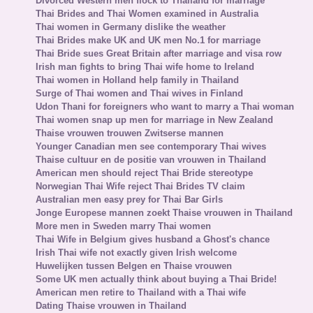
Divorced Western men flock to Thailand for marriage
Thai Brides and Thai Women examined in Australia
Thai women in Germany dislike the weather
Thai Brides make UK and UK men No.1 for marriage
Thai Bride sues Great Britain after marriage and visa row
Irish man fights to bring Thai wife home to Ireland
Thai women in Holland help family in Thailand
Surge of Thai women and Thai wives in Finland
Udon Thani for foreigners who want to marry a Thai woman
Thai women snap up men for marriage in New Zealand
Thaise vrouwen trouwen Zwitserse mannen
Younger Canadian men see contemporary Thai wives
Thaise cultuur en de positie van vrouwen in Thailand
American men should reject Thai Bride stereotype
Norwegian Thai Wife reject Thai Brides TV claim
Australian men easy prey for Thai Bar Girls
Jonge Europese mannen zoekt Thaise vrouwen in Thailand
More men in Sweden marry Thai women
Thai Wife in Belgium gives husband a Ghost's chance
Irish Thai wife not exactly given Irish welcome
Huwelijken tussen Belgen en Thaise vrouwen
Some UK men actually think about buying a Thai Bride!
American men retire to Thailand with a Thai wife
Dating Thaise vrouwen in Thailand