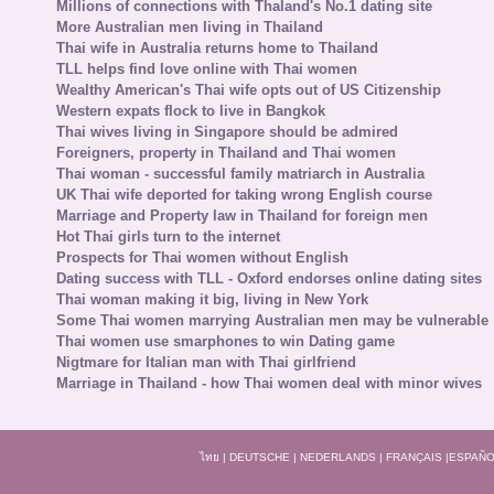
Millions of connections with Thaland's No.1 dating site
More Australian men living in Thailand
Thai wife in Australia returns home to Thailand
TLL helps find love online with Thai women
Wealthy American's Thai wife opts out of US Citizenship
Western expats flock to live in Bangkok
Thai wives living in Singapore should be admired
Foreigners, property in Thailand and Thai women
Thai woman - successful family matriarch in Australia
UK Thai wife deported for taking wrong English course
Marriage and Property law in Thailand for foreign men
Hot Thai girls turn to the internet
Prospects for Thai women without English
Dating success with TLL - Oxford endorses online dating sites
Thai woman making it big, living in New York
Some Thai women marrying Australian men may be vulnerable
Thai women use smarphones to win Dating game
Nigtmare for Italian man with Thai girlfriend
Marriage in Thailand - how Thai women deal with minor wives
ไทย
|
DEUTSCHE
|
NEDERLANDS
|
FRANÇAIS
|
ESPAÑO