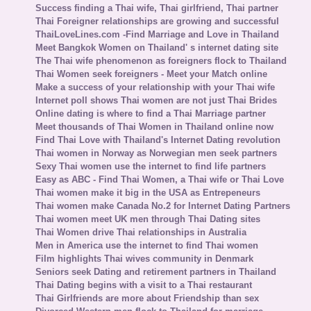
Success finding a Thai wife, Thai girlfriend, Thai partner
Thai Foreigner relationships are growing and successful
ThaiLoveLines.com -Find Marriage and Love in Thailand
Meet Bangkok Women on Thailand' s internet dating site
The Thai wife phenomenon as foreigners flock to Thailand
Thai Women seek foreigners - Meet your Match online
Make a success of your relationship with your Thai wife
Internet poll shows Thai women are not just Thai Brides
Online dating is where to find a Thai Marriage partner
Meet thousands of Thai Women in Thailand online now
Find Thai Love with Thailand's Internet Dating revolution
Thai women in Norway as Norwegian men seek partners
Sexy Thai women use the internet to find life partners
Easy as ABC - Find Thai Women, a Thai wife or Thai Love
Thai women make it big in the USA as Entrepeneurs
Thai women make Canada No.2 for Internet Dating Partners
Thai women meet UK men through Thai Dating sites
Thai Women drive Thai relationships in Australia
Men in America use the internet to find Thai women
Film highlights Thai wives community in Denmark
Seniors seek Dating and retirement partners in Thailand
Thai Dating begins with a visit to a Thai restaurant
Thai Girlfriends are more about Friendship than sex