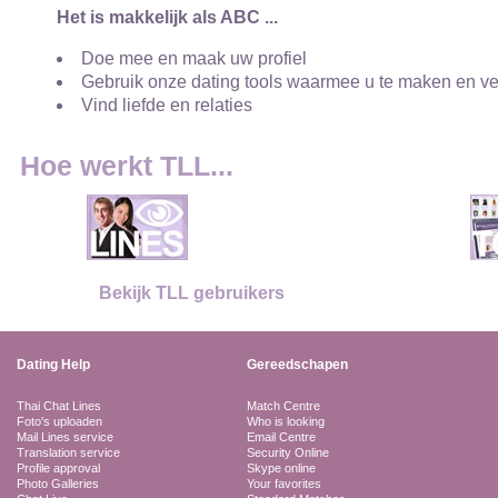
Het is makkelijk als ABC ...
Doe mee en maak uw profiel
Gebruik onze dating tools waarmee u te maken en v
Vind liefde en relaties
Hoe werkt TLL...
Bekijk TLL gebruikers
Dating Help
Gereedschapen
Thai Chat Lines
Match Centre
Foto's uploaden
Who is looking
Mail Lines service
Email Centre
Translation service
Security Online
Profile approval
Skype online
Photo Galleries
Your favorites