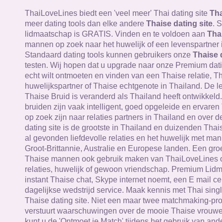
ThaiLoveLines biedt een 'veel meer' Thai dating site
Tha
meer dating tools dan elke andere
Thaise dating site
. 
lidmaatschap is GRATIS. Vinden en te voldoen aan
Tha
mannen op zoek naar het huwelijk of een levenspartner 
Standaard dating tools kunnen gebruikers onze
Thaise 
testen. Wij hopen dat u upgrade naar onze Premium datin
echt wilt ontmoeten en vinden van een Thaise relatie, T
huwelijkspartner of Thaise echtgenote in Thailand. De le
Thaise Bruid is veranderd als Thailand heeft ontwikkeld
bruiden zijn vaak intelligent, goed opgeleide en ervare
op zoek zijn naar relaties partners in Thailand en over 
dating site is de grootste in Thailand en duizenden Th
al gevonden liefdevolle relaties en het huwelijk met man
Groot-Brittannie, Australie en Europese landen. Een gr
Thaise mannen ook gebruik maken van ThaiLoveLines 
relaties, huwelijk of gewoon vriendschap. Premium Lid
instant Thaise chat, Skype internet noemt, een E mail c
dagelijkse wedstrijd service. Maak kennis met Thai sing
Thaise dating site. Niet een maar twee matchmaking-p
verstuurt waarschuwingen over de mooie Thaise vrouwen
kunt u de 'Ontmoet je Match' tijdens het gebruik van ande