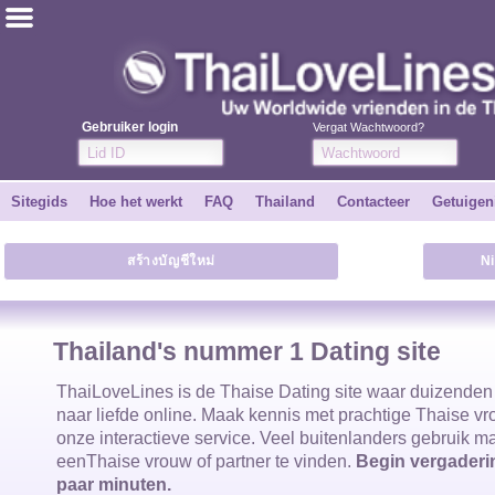
ไทย
Engels
Gebruiker login
Vergat Wachtwoord?
Word GRATIS
Sitegids
Hoe het werkt
FAQ
Thailand
Contacteer
Getuigen
Getuigenissen
สร้างบัญชีใหม่
N
Vertel een vriend
Hoe het werkt
Thailand's nummer 1 Dating site
Sitegids
ThaiLoveLines is de
Thaise Dating site waar duizende
naar liefde online. Maak kennis met prachtige
Thaise v
onze interactieve service. Veel buitenlanders gebruik 
Contacteer
een
Thaise vrouw
of partner te vinden.
Begin vergaderin
paar minuten.