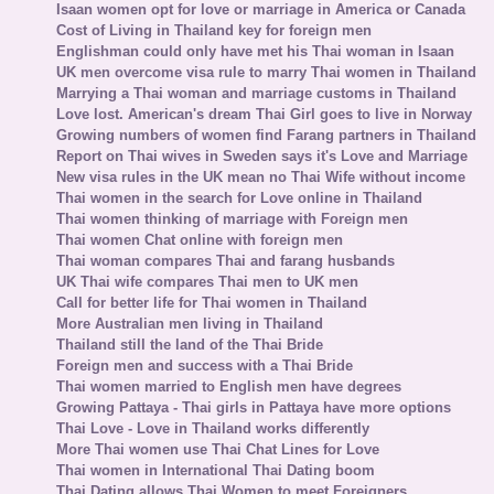
Isaan women opt for love or marriage in America or Canada
Cost of Living in Thailand key for foreign men
Englishman could only have met his Thai woman in Isaan
UK men overcome visa rule to marry Thai women in Thailand
Marrying a Thai woman and marriage customs in Thailand
Love lost. American's dream Thai Girl goes to live in Norway
Growing numbers of women find Farang partners in Thailand
Report on Thai wives in Sweden says it's Love and Marriage
New visa rules in the UK mean no Thai Wife without income
Thai women in the search for Love online in Thailand
Thai women thinking of marriage with Foreign men
Thai women Chat online with foreign men
Thai woman compares Thai and farang husbands
UK Thai wife compares Thai men to UK men
Call for better life for Thai women in Thailand
More Australian men living in Thailand
Thailand still the land of the Thai Bride
Foreign men and success with a Thai Bride
Thai women married to English men have degrees
Growing Pattaya - Thai girls in Pattaya have more options
Thai Love - Love in Thailand works differently
More Thai women use Thai Chat Lines for Love
Thai women in International Thai Dating boom
Thai Dating allows Thai Women to meet Foreigners