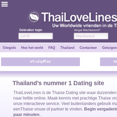
ไทย
Engels
Gebruiker login
Vergat Wachtwoord?
Word GRATIS
Sitegids
Hoe het werkt
FAQ
Thailand
Contacteer
Getuigen
Getuigenissen
สร้างบัญชีใหม่
N
Vertel een vriend
Hoe het werkt
Thailand's nummer 1 Dating site
Sitegids
ThaiLoveLines is de
Thaise Dating site waar duizende
naar liefde online. Maak kennis met prachtige
Thaise v
onze interactieve service. Veel buitenlanders gebruik 
Contacteer
een
Thaise vrouw
of partner te vinden.
Begin vergaderin
paar minuten.