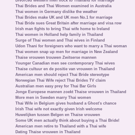
Divorced Western men flock to Thailand for marriage
Thai Brides and Thai Women examined in Australia
Thai women in Germany dislike the weather
Thai Brides make UK and UK men No.1 for marriage
Thai Bride sues Great Britain after marriage and visa row
Irish man fights to bring Thai wife home to Ireland
Thai women in Holland help family in Thailand
Surge of Thai women and Thai wives in Finland
Udon Thani for foreigners who want to marry a Thai woman
Thai women snap up men for marriage in New Zealand
Thaise vrouwen trouwen Zwitserse mannen
Younger Canadian men see contemporary Thai wives
Thaise cultuur en de positie van vrouwen in Thailand
American men should reject Thai Bride stereotype
Norwegian Thai Wife reject Thai Brides TV claim
Australian men easy prey for Thai Bar Girls
Jonge Europese mannen zoekt Thaise vrouwen in Thailand
More men in Sweden marry Thai women
Thai Wife in Belgium gives husband a Ghost's chance
Irish Thai wife not exactly given Irish welcome
Huwelijken tussen Belgen en Thaise vrouwen
Some UK men actually think about buying a Thai Bride!
American men retire to Thailand with a Thai wife
Dating Thaise vrouwen in Thailand