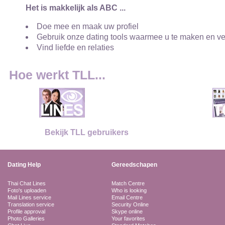
Het is makkelijk als ABC ...
Doe mee en maak uw profiel
Gebruik onze dating tools waarmee u te maken en v
Vind liefde en relaties
Hoe werkt TLL...
Bekijk TLL gebruikers
Dating Help
Gereedschapen
Thai Chat Lines
Match Centre
Foto's uploaden
Who is looking
Mail Lines service
Email Centre
Translation service
Security Online
Profile approval
Skype online
Photo Galleries
Your favorites