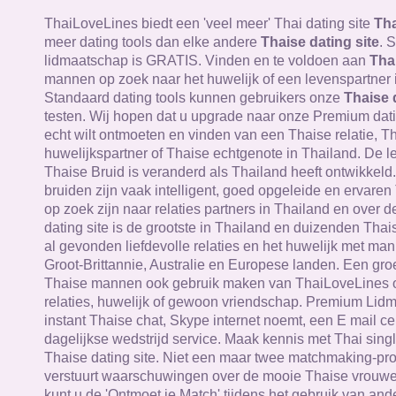
ThaiLoveLines biedt een 'veel meer' Thai dating site
Tha
meer dating tools dan elke andere
Thaise dating site
. 
lidmaatschap is GRATIS. Vinden en te voldoen aan
Tha
mannen op zoek naar het huwelijk of een levenspartner 
Standaard dating tools kunnen gebruikers onze
Thaise 
testen. Wij hopen dat u upgrade naar onze Premium datin
echt wilt ontmoeten en vinden van een Thaise relatie, T
huwelijkspartner of Thaise echtgenote in Thailand. De le
Thaise Bruid is veranderd als Thailand heeft ontwikkeld
bruiden zijn vaak intelligent, goed opgeleide en ervare
op zoek zijn naar relaties partners in Thailand en over 
dating site is de grootste in Thailand en duizenden Th
al gevonden liefdevolle relaties en het huwelijk met man
Groot-Brittannie, Australie en Europese landen. Een gr
Thaise mannen ook gebruik maken van ThaiLoveLines 
relaties, huwelijk of gewoon vriendschap. Premium Lid
instant Thaise chat, Skype internet noemt, een E mail c
dagelijkse wedstrijd service. Maak kennis met Thai sing
Thaise dating site. Niet een maar twee matchmaking-p
verstuurt waarschuwingen over de mooie Thaise vrouwen
kunt u de 'Ontmoet je Match' tijdens het gebruik van ande