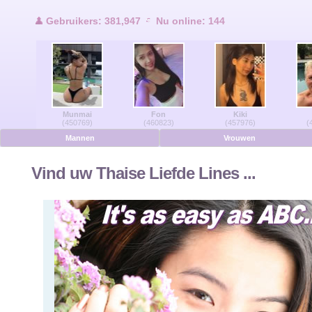
Gebruikers Online
Gebruikers: 381,947
Nu online: 144
Men Online
Vrouwen Online
Munmai
Fon
Kiki
Duits
(450769)
(460823)
(457976)
(
Mannen
Vrouwen
Nederlands
Vind uw Thaise Liefde Lines ...
Frans
Spaans