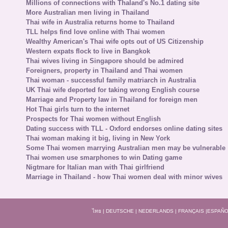
Millions of connections with Thaland's No.1 dating site
More Australian men living in Thailand
Thai wife in Australia returns home to Thailand
TLL helps find love online with Thai women
Wealthy American's Thai wife opts out of US Citizenship
Western expats flock to live in Bangkok
Thai wives living in Singapore should be admired
Foreigners, property in Thailand and Thai women
Thai woman - successful family matriarch in Australia
UK Thai wife deported for taking wrong English course
Marriage and Property law in Thailand for foreign men
Hot Thai girls turn to the internet
Prospects for Thai women without English
Dating success with TLL - Oxford endorses online dating sites
Thai woman making it big, living in New York
Some Thai women marrying Australian men may be vulnerable
Thai women use smarphones to win Dating game
Nigtmare for Italian man with Thai girlfriend
Marriage in Thailand - how Thai women deal with minor wives
ไทย
|
DEUTSCHE
|
NEDERLANDS
|
FRANÇAIS
|
ESPAÑO