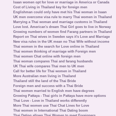
Isaan women opt for love or marriage in America or Canada
Cost of Living in Thailand key for foreign men
Englishman could only have met his Thai woman in Isaan
UK men overcome visa rule to marry Thai women in Thailand
Marrying a Thai woman and marriage customs in Thailand
Love lost. American's dream Thai Girl goes to live in Norway
Growing numbers of women find Farang partners in Thailand
Report on Thai wives in Sweden says it's Love and Marriage
New visa rules in the UK mean no Thai Wife without income
Thai women in the search for Love online in Thailand
Thai women thinking of marriage with Foreign men
Thai women Chat online with foreign men
Thai woman compares Thai and farang husbands
UK Thai wife compares Thai men to UK men
Call for better life for Thai women in Thailand
More Australian men living in Thailand
Thailand still the land of the Thai Bride
Foreign men and success with a Thai Bride
Thai women married to English men have degrees
Growing Pattaya - Thai girls in Pattaya have more options
Thai Love - Love in Thailand works differently
More Thai women use Thai Chat Lines for Love
Thai women in International Thai Dating boom
Thai Dating allows Thai Women to meet Foreigners