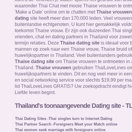
waaronder Thai Chat met mooie Thaise vrouwen te ontm
'Make a Date' online om te chatten met
Thaise vrouwen
dating
site heeft meer dan 170.000 leden. Veel vrouwen 
buitenlandse echtgenoten. U kunt hier gemakkelijk vol
toekomst Thaise vrouw. Er zijn ook duizenden Thai sing
vrienden, chat en dating partners in Thailand voor zowel
termijn relaties. Deze
Thaise dating site
is ideaal voor 
mannen op zoek naar een Thaise vrouw, Thaise bruid of
huwelijkspartner in Thailand. Veel buitenlanders gebru
Thaise dating site
om Thaise vrouwen te ontmoeten in a
Thailand.
Thaise vrouwen
gebruiken ThaiLoveLines om 
huwelijkspartners te vinden. Dit en nog veel meer in ee
en social networking service voor slechts $19,99 per ma
lid ThaiLoveLines GRATIS? Uw zoekopdracht eindigt hi
Liefde leven begint.
Thailand's toonaangevende Dating site - T
Thai Dating Sites -Thai singles turn to Internet Dating
Thai Partner Search -Foreigners Meet your Match online
Thai women seek marriage with foreigners online