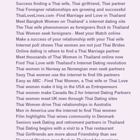
Success finding a Thai wife, Thai girlfriend, Thai partner
Thai Foreigner relationships are growing and successful
ThaiLoveLines.com -Find Marriage and Love in Thailand
Meet Bangkok Women on Thailand' s internet dating site
The Thai wife phenomenon as foreigners flock to Thailand
Thai Women seek foreigners - Meet your Match online
Make a success of your relationship with your Thai wife
Internet poll shows Thai women are not just Thai Brides
Online dating is where to find a Thai Marriage partner
Meet thousands of Thai Women in Thailand online now
Find Thai Love with Thailand's Internet Dating revolution
Thai women in Norway as Norwegian men seek partners
Sexy Thai women use the internet to find life partners
Easy as ABC - Find Thai Women, a Thai wife or Thai Love
Thai women make it big in the USA as Entrepeneurs
Thai women make Canada No.2 for Internet Dating Partners
Thai women meet UK men through Thai Dating sites
Thai Women drive Thai relationships in Australia
Men in America use the internet to find Thai women
Film highlights Thai wives community in Denmark
Seniors seek Dating and retirement partners in Thailand
Thai Dating begins with a visit to a Thai restaurant
Thai Girlfriends are more about Friendship than sex