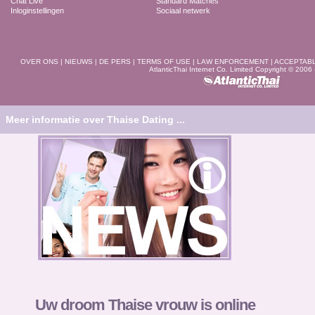
Chat Live
Standard Matches
Inloginstellingen
Sociaal netwerk
OVER ONS
|
NIEUWS
|
DE PERS
|
TERMS OF USE
|
LAW ENFORCEMENT
|
ACCEPTAB
AtlanticThai Internet Co. Limited Copyright © 2006
Meer informatie over Thaise Dating ...
Uw droom Thaise vrouw is online