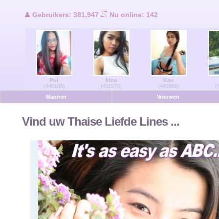
Gebruikers Online
Gebruikers: 381,947
Nu online: 142
Men Online
Vrouwen Online
Pui
Irina
Kan
Duits
(448186)
(411973)
(443968)
(
Mannen
Vrouwen
Nederlands
Vind uw Thaise Liefde Lines ...
Frans
Spaans