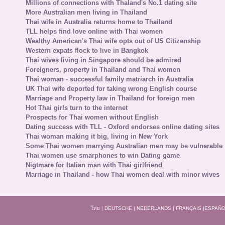
Millions of connections with Thaland's No.1 dating site
More Australian men living in Thailand
Thai wife in Australia returns home to Thailand
TLL helps find love online with Thai women
Wealthy American's Thai wife opts out of US Citizenship
Western expats flock to live in Bangkok
Thai wives living in Singapore should be admired
Foreigners, property in Thailand and Thai women
Thai woman - successful family matriarch in Australia
UK Thai wife deported for taking wrong English course
Marriage and Property law in Thailand for foreign men
Hot Thai girls turn to the internet
Prospects for Thai women without English
Dating success with TLL - Oxford endorses online dating sites
Thai woman making it big, living in New York
Some Thai women marrying Australian men may be vulnerable
Thai women use smarphones to win Dating game
Nigtmare for Italian man with Thai girlfriend
Marriage in Thailand - how Thai women deal with minor wives
ไทย
|
DEUTSCHE
|
NEDERLANDS
|
FRANÇAIS
|
ESPAÑO