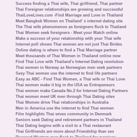
Success finding a Thai wife, Thai girlfriend, Thai partner
Thai Foreigner relationships are growing and successful
ThaiLoveLines.com -Find Marriage and Love in Thailand
Meet Bangkok Women on Thailand' s internet dating site
The Thai wife phenomenon as foreigners flock to Thailand
Thai Women seek foreigners - Meet your Match online
Make a success of your relationship with your Thai wife
Internet poll shows Thai women are not just Thai Brides
Online dating is where to find a Thai Marriage partner
Meet thousands of Thai Women in Thailand online now
Find Thai Love with Thailand's Internet Dating revolution
Thai women in Norway as Norwegian men seek partners
Sexy Thai women use the internet to find life partners
Easy as ABC - Find Thai Women, a Thai wife or Thai Love
Thai women make it big in the USA as Entrepeneurs
Thai women make Canada No.2 for Internet Dating Partners
Thai women meet UK men through Thai Dating sites
Thai Women drive Thai relationships in Australia
Men in America use the internet to find Thai women
Film highlights Thai wives community in Denmark
Seniors seek Dating and retirement partners in Thailand
Thai Dating begins with a visit to a Thai restaurant
Thai Girlfriends are more about Friendship than sex