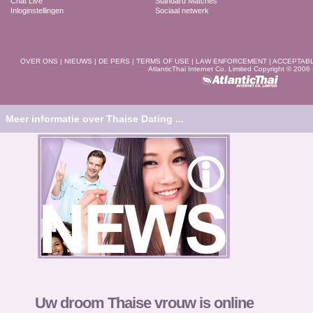
Chat Live
Standard Matches
Inloginstellingen
Sociaal netwerk
OVER ONS
|
NIEUWS
|
DE PERS
|
TERMS OF USE
|
LAW ENFORCEMENT
|
ACCEPTAB
AtlanticThai Internet Co. Limited Copyright © 2006
Meer informatie over Thaise Dating ...
Uw droom Thaise vrouw is online