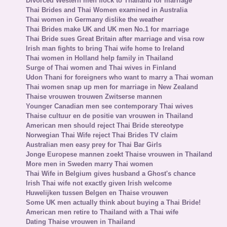
Divorced Western men flock to Thailand for marriage
Thai Brides and Thai Women examined in Australia
Thai women in Germany dislike the weather
Thai Brides make UK and UK men No.1 for marriage
Thai Bride sues Great Britain after marriage and visa row
Irish man fights to bring Thai wife home to Ireland
Thai women in Holland help family in Thailand
Surge of Thai women and Thai wives in Finland
Udon Thani for foreigners who want to marry a Thai woman
Thai women snap up men for marriage in New Zealand
Thaise vrouwen trouwen Zwitserse mannen
Younger Canadian men see contemporary Thai wives
Thaise cultuur en de positie van vrouwen in Thailand
American men should reject Thai Bride stereotype
Norwegian Thai Wife reject Thai Brides TV claim
Australian men easy prey for Thai Bar Girls
Jonge Europese mannen zoekt Thaise vrouwen in Thailand
More men in Sweden marry Thai women
Thai Wife in Belgium gives husband a Ghost's chance
Irish Thai wife not exactly given Irish welcome
Huwelijken tussen Belgen en Thaise vrouwen
Some UK men actually think about buying a Thai Bride!
American men retire to Thailand with a Thai wife
Dating Thaise vrouwen in Thailand