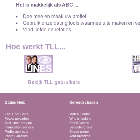
Het is makkelijk als ABC ...
Doe mee en maak uw profiel
Gebruik onze dating tools waarmee u te maken en v
Vind liefde en relaties
Hoe werkt TLL...
Bekijk TLL gebruikers
Dating Help
Gereedschapen
Thai Chat Lines
Match Centre
Foto's uploaden
Who is looking
Mail Lines service
Email Centre
Translation service
Security Online
Profile approval
Skype online
Photo Galleries
Your favorites