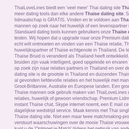
ThaiLoveLines biedt een 'veel meer' Thai dating site
Tha
meer dating tools dan elke andere
Thaise dating site
. 
lidmaatschap is GRATIS. Vinden en te voldoen aan
Tha
mannen op zoek naar het huwelijk of een levenspartner 
Standaard dating tools kunnen gebruikers onze
Thaise 
testen. Wij hopen dat u upgrade naar onze Premium datin
echt wilt ontmoeten en vinden van een Thaise relatie, T
huwelijkspartner of Thaise echtgenote in Thailand. De le
Thaise Bruid is veranderd als Thailand heeft ontwikkeld
bruiden zijn vaak intelligent, goed opgeleide en ervare
op zoek zijn naar relaties partners in Thailand en over 
dating site is de grootste in Thailand en duizenden Th
al gevonden liefdevolle relaties en het huwelijk met man
Groot-Brittannie, Australie en Europese landen. Een gr
Thaise mannen ook gebruik maken van ThaiLoveLines 
relaties, huwelijk of gewoon vriendschap. Premium Lid
instant Thaise chat, Skype internet noemt, een E mail c
dagelijkse wedstrijd service. Maak kennis met Thai sing
Thaise dating site. Niet een maar twee matchmaking-p
verstuurt waarschuwingen over de mooie Thaise vrouwen
kunt u de 'Ontmoet je Match' tijdens het gebruik van ande