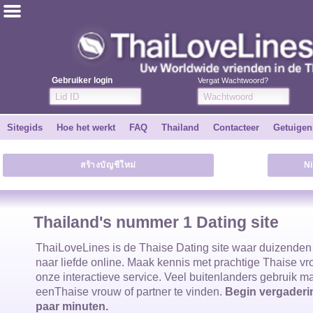
ไทย
Engels
Gebruiker login
Vergat Wachtwoord?
Word GRATIS
Sitegids
Hoe het werkt
FAQ
Thailand
Contacteer
Getuigen
Getuigenissen
สร้างบัญชีใหม่
N
Vertel een vriend
Hoe het werkt
Thailand's nummer 1 Dating site
Sitegids
ThaiLoveLines is de
Thaise Dating site waar duizende
naar liefde online. Maak kennis met prachtige
Thaise v
onze interactieve service. Veel buitenlanders gebruik 
Contacteer
een
Thaise vrouw
of partner te vinden.
Begin vergaderin
paar minuten.