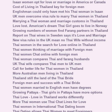
Isaan women opt for love or marriage in America or Canada
Cost of Living in Thailand key for foreign men
Englishman could only have met his Thai woman in Isaan
UK men overcome visa rule to marry Thai women in Thailand
Marrying a Thai woman and marriage customs in Thailand
Love lost. American's dream Thai Girl goes to live in Norway
Growing numbers of women find Farang partners in Thailand
Report on Thai wives in Sweden says it's Love and Marriage
New visa rules in the UK mean no Thai Wife without income
Thai women in the search for Love online in Thailand
Thai women thinking of marriage with Foreign men
Thai women Chat online with foreign men
Thai woman compares Thai and farang husbands
UK Thai wife compares Thai men to UK men
Call for better life for Thai women in Thailand
More Australian men living in Thailand
Thailand still the land of the Thai Bride
Foreign men and success with a Thai Bride
Thai women married to English men have degrees
Growing Pattaya - Thai girls in Pattaya have more options
Thai Love - Love in Thailand works differently
More Thai women use Thai Chat Lines for Love
Thai women in International Thai Dating boom
Thai Dating allows Thai Women to meet Foreigners