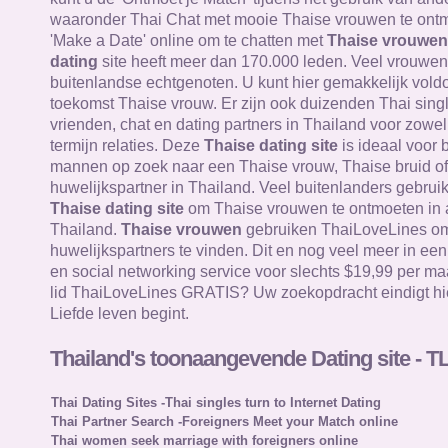
waaronder Thai Chat met mooie Thaise vrouwen te ontm
'Make a Date' online om te chatten met
Thaise vrouwen
dating
site heeft meer dan 170.000 leden. Veel vrouwen 
buitenlandse echtgenoten. U kunt hier gemakkelijk vol
toekomst Thaise vrouw. Er zijn ook duizenden Thai sing
vrienden, chat en dating partners in Thailand voor zowel
termijn relaties. Deze
Thaise dating site
is ideaal voor 
mannen op zoek naar een Thaise vrouw, Thaise bruid of
huwelijkspartner in Thailand. Veel buitenlanders gebru
Thaise dating site
om Thaise vrouwen te ontmoeten in a
Thailand.
Thaise vrouwen
gebruiken ThaiLoveLines om 
huwelijkspartners te vinden. Dit en nog veel meer in ee
en social networking service voor slechts $19,99 per ma
lid ThaiLoveLines GRATIS? Uw zoekopdracht eindigt hi
Liefde leven begint.
Thailand's toonaangevende Dating site - T
Thai Dating Sites -Thai singles turn to Internet Dating
Thai Partner Search -Foreigners Meet your Match online
Thai women seek marriage with foreigners online