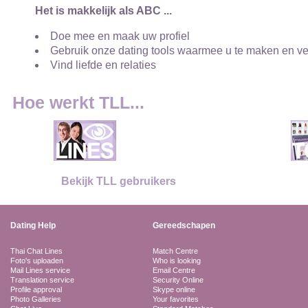
Het is makkelijk als ABC ...
Doe mee en maak uw profiel
Gebruik onze dating tools waarmee u te maken en v
Vind liefde en relaties
Hoe werkt TLL...
Bekijk TLL gebruikers
Dating Help
Gereedschapen
Thai Chat Lines
Match Centre
Foto's uploaden
Who is looking
Mail Lines service
Email Centre
Translation service
Security Online
Profile approval
Skype online
Photo Galleries
Your favorites