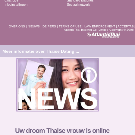
Chat Live
Standard Matches
Inloginstellingen
Sociaal netwerk
OVER ONS
|
NIEUWS
|
DE PERS
|
TERMS OF USE
|
LAW ENFORCEMENT
|
ACCEPTAB
AtlanticThai Internet Co. Limited Copyright © 2006
Meer informatie over Thaise Dating ...
Uw droom Thaise vrouw is online