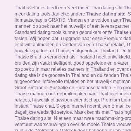
ThaiLoveLines biedt een 'veel meer' Thai dating site
Tha
meer dating tools dan elke andere
Thaise dating site
. 
lidmaatschap is GRATIS. Vinden en te voldoen aan
Tha
mannen op zoek naar het huwelijk of een levenspartner 
Standaard dating tools kunnen gebruikers onze
Thaise 
testen. Wij hopen dat u upgrade naar onze Premium datin
echt wilt ontmoeten en vinden van een Thaise relatie, T
huwelijkspartner of Thaise echtgenote in Thailand. De le
Thaise Bruid is veranderd als Thailand heeft ontwikkeld
bruiden zijn vaak intelligent, goed opgeleide en ervare
op zoek zijn naar relaties partners in Thailand en over 
dating site is de grootste in Thailand en duizenden Th
al gevonden liefdevolle relaties en het huwelijk met man
Groot-Brittannie, Australie en Europese landen. Een gr
Thaise mannen ook gebruik maken van ThaiLoveLines 
relaties, huwelijk of gewoon vriendschap. Premium Lid
instant Thaise chat, Skype internet noemt, een E mail c
dagelijkse wedstrijd service. Maak kennis met Thai sing
Thaise dating site. Niet een maar twee matchmaking-p
verstuurt waarschuwingen over de mooie Thaise vrouwen
kunt u de 'Ontmoet je Match' tijdens het gebruik van ande