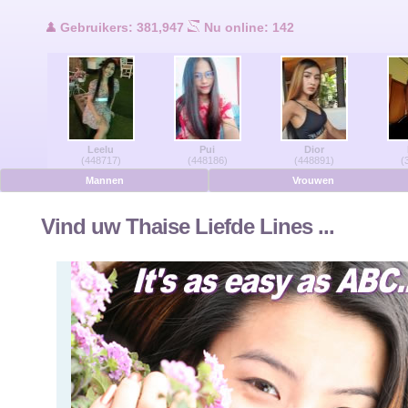
Gebruikers Online
Gebruikers: 381,947
Nu online: 142
Men Online
Vrouwen Online
Leelu
Pui
Dior
Duits
(448717)
(448186)
(448891)
(
Mannen
Vrouwen
Nederlands
Vind uw Thaise Liefde Lines ...
Frans
Spaans