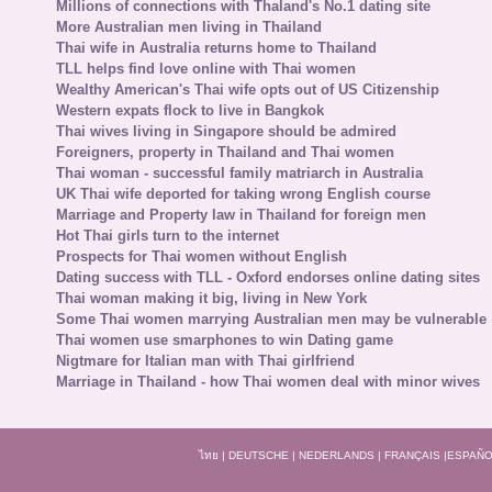
Millions of connections with Thaland's No.1 dating site
More Australian men living in Thailand
Thai wife in Australia returns home to Thailand
TLL helps find love online with Thai women
Wealthy American's Thai wife opts out of US Citizenship
Western expats flock to live in Bangkok
Thai wives living in Singapore should be admired
Foreigners, property in Thailand and Thai women
Thai woman - successful family matriarch in Australia
UK Thai wife deported for taking wrong English course
Marriage and Property law in Thailand for foreign men
Hot Thai girls turn to the internet
Prospects for Thai women without English
Dating success with TLL - Oxford endorses online dating sites
Thai woman making it big, living in New York
Some Thai women marrying Australian men may be vulnerable
Thai women use smarphones to win Dating game
Nigtmare for Italian man with Thai girlfriend
Marriage in Thailand - how Thai women deal with minor wives
ไทย
|
DEUTSCHE
|
NEDERLANDS
|
FRANÇAIS
|
ESPAÑO