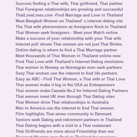
Success finding a Thai wife, Thai girlfriend, Thai partner
Thai Foreigner relationships are growing and successful
ThaiLoveLines.com -Find Marriage and Love in Thailand
Meet Bangkok Women on Thailand' s internet dating site
The Thai wife phenomenon as foreigners flock to Thailand
Thai Women seek foreigners - Meet your Match online
Make a success of your relationship with your Thai wife
Internet poll shows Thai women are not just Thai Brides
Online dating is where to find a Thai Marriage partner
Meet thousands of Thai Women in Thailand online now
Find Thai Love with Thailand's Internet Dating revolution
Thai women in Norway as Norwegian men seek partners
Sexy Thai women use the internet to find life partners
Easy as ABC - Find Thai Women, a Thai wife or Thai Love
Thai women make it big in the USA as Entrepeneurs
Thai women make Canada No.2 for Internet Dating Partners
Thai women meet UK men through Thai Dating sites
Thai Women drive Thai relationships in Australia
Men in America use the internet to find Thai women
Film highlights Thai wives community in Denmark
Seniors seek Dating and retirement partners in Thailand
Thai Dating begins with a visit to a Thai restaurant
Thai Girlfriends are more about Friendship than sex