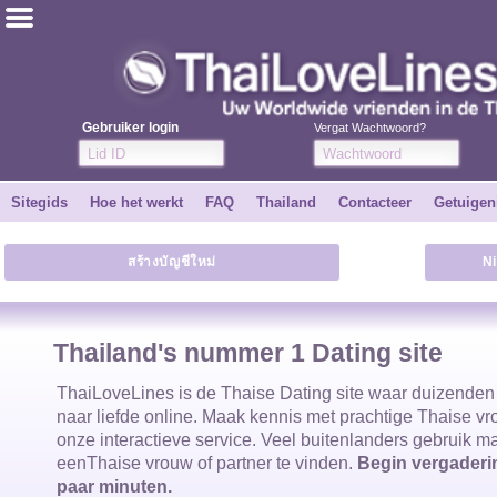
ไทย
Engels
Gebruiker login
Vergat Wachtwoord?
Word GRATIS
Sitegids
Hoe het werkt
FAQ
Thailand
Contacteer
Getuigen
Getuigenissen
สร้างบัญชีใหม่
N
Vertel een vriend
Hoe het werkt
Thailand's nummer 1 Dating site
Sitegids
ThaiLoveLines is de
Thaise Dating site waar duizende
naar liefde online. Maak kennis met prachtige
Thaise v
onze interactieve service. Veel buitenlanders gebruik 
Contacteer
een
Thaise vrouw
of partner te vinden.
Begin vergaderin
paar minuten.