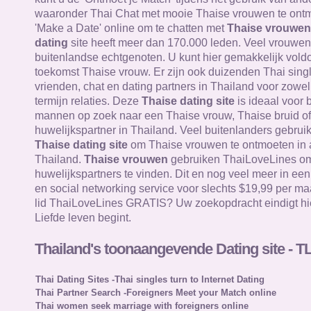
waaronder Thai Chat met mooie Thaise vrouwen te ontm
'Make a Date' online om te chatten met
Thaise vrouwen
dating
site heeft meer dan 170.000 leden. Veel vrouwen 
buitenlandse echtgenoten. U kunt hier gemakkelijk vol
toekomst Thaise vrouw. Er zijn ook duizenden Thai sing
vrienden, chat en dating partners in Thailand voor zowel
termijn relaties. Deze
Thaise dating site
is ideaal voor 
mannen op zoek naar een Thaise vrouw, Thaise bruid of
huwelijkspartner in Thailand. Veel buitenlanders gebru
Thaise dating site
om Thaise vrouwen te ontmoeten in a
Thailand.
Thaise vrouwen
gebruiken ThaiLoveLines om 
huwelijkspartners te vinden. Dit en nog veel meer in ee
en social networking service voor slechts $19,99 per ma
lid ThaiLoveLines GRATIS? Uw zoekopdracht eindigt hi
Liefde leven begint.
Thailand's toonaangevende Dating site - T
Thai Dating Sites -Thai singles turn to Internet Dating
Thai Partner Search -Foreigners Meet your Match online
Thai women seek marriage with foreigners online