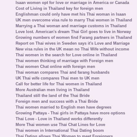
Isaan women opt for love or marriage in America or Canada
Cost of Living in Thailand key for foreign men
Englishman could only have met his Thai woman in Isaan
UK men overcome visa rule to marry Thai women in Thailand
Marrying a Thai woman and marriage customs in Thailand
Love lost. American's dream Thai Girl goes to live in Norway
Growing numbers of women find Farang partners in Thailand
Report on Thai wives in Sweden says it's Love and Marriage
New visa rules in the UK mean no Thai Wife without income
Thai women in the search for Love online in Thailand
Thai women thinking of marriage with Foreign men
Thai women Chat online with foreign men
Thai woman compares Thai and farang husbands
UK Thai wife compares Thai men to UK men
Call for better life for Thai women in Thailand
More Australian men living in Thailand
Thailand still the land of the Thai Bride
Foreign men and success with a Thai Bride
Thai women married to English men have degrees
Growing Pattaya - Thai girls in Pattaya have more options
Thai Love - Love in Thailand works differently
More Thai women use Thai Chat Lines for Love
Thai women in International Thai Dating boom
Thai Dating allows Thai Women to meet Foreigners