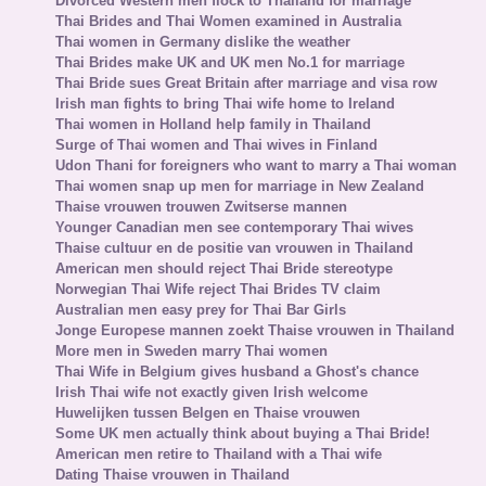
Divorced Western men flock to Thailand for marriage
Thai Brides and Thai Women examined in Australia
Thai women in Germany dislike the weather
Thai Brides make UK and UK men No.1 for marriage
Thai Bride sues Great Britain after marriage and visa row
Irish man fights to bring Thai wife home to Ireland
Thai women in Holland help family in Thailand
Surge of Thai women and Thai wives in Finland
Udon Thani for foreigners who want to marry a Thai woman
Thai women snap up men for marriage in New Zealand
Thaise vrouwen trouwen Zwitserse mannen
Younger Canadian men see contemporary Thai wives
Thaise cultuur en de positie van vrouwen in Thailand
American men should reject Thai Bride stereotype
Norwegian Thai Wife reject Thai Brides TV claim
Australian men easy prey for Thai Bar Girls
Jonge Europese mannen zoekt Thaise vrouwen in Thailand
More men in Sweden marry Thai women
Thai Wife in Belgium gives husband a Ghost's chance
Irish Thai wife not exactly given Irish welcome
Huwelijken tussen Belgen en Thaise vrouwen
Some UK men actually think about buying a Thai Bride!
American men retire to Thailand with a Thai wife
Dating Thaise vrouwen in Thailand