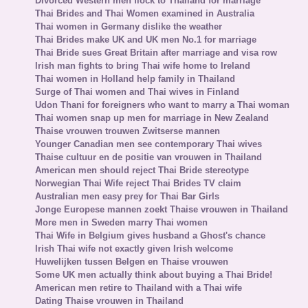
Divorced Western men flock to Thailand for marriage
Thai Brides and Thai Women examined in Australia
Thai women in Germany dislike the weather
Thai Brides make UK and UK men No.1 for marriage
Thai Bride sues Great Britain after marriage and visa row
Irish man fights to bring Thai wife home to Ireland
Thai women in Holland help family in Thailand
Surge of Thai women and Thai wives in Finland
Udon Thani for foreigners who want to marry a Thai woman
Thai women snap up men for marriage in New Zealand
Thaise vrouwen trouwen Zwitserse mannen
Younger Canadian men see contemporary Thai wives
Thaise cultuur en de positie van vrouwen in Thailand
American men should reject Thai Bride stereotype
Norwegian Thai Wife reject Thai Brides TV claim
Australian men easy prey for Thai Bar Girls
Jonge Europese mannen zoekt Thaise vrouwen in Thailand
More men in Sweden marry Thai women
Thai Wife in Belgium gives husband a Ghost's chance
Irish Thai wife not exactly given Irish welcome
Huwelijken tussen Belgen en Thaise vrouwen
Some UK men actually think about buying a Thai Bride!
American men retire to Thailand with a Thai wife
Dating Thaise vrouwen in Thailand