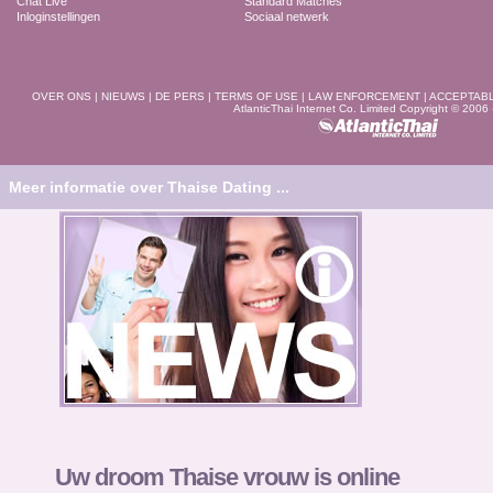
Chat Live
Standard Matches
Inloginstellingen
Sociaal netwerk
OVER ONS
|
NIEUWS
|
DE PERS
|
TERMS OF USE
|
LAW ENFORCEMENT
|
ACCEPTAB
AtlanticThai Internet Co. Limited Copyright © 2006
Meer informatie over Thaise Dating ...
Uw droom Thaise vrouw is online