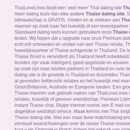
ThaiLoveLines biedt een 'veel meer' Thai dating site
Tha
meer dating tools dan elke andere
Thaise dating site
. 
lidmaatschap is GRATIS. Vinden en te voldoen aan
Tha
mannen op zoek naar het huwelijk of een levenspartner 
Standaard dating tools kunnen gebruikers onze
Thaise 
testen. Wij hopen dat u upgrade naar onze Premium datin
echt wilt ontmoeten en vinden van een Thaise relatie, T
huwelijkspartner of Thaise echtgenote in Thailand. De le
Thaise Bruid is veranderd als Thailand heeft ontwikkeld
bruiden zijn vaak intelligent, goed opgeleide en ervare
op zoek zijn naar relaties partners in Thailand en over 
dating site is de grootste in Thailand en duizenden Th
al gevonden liefdevolle relaties en het huwelijk met man
Groot-Brittannie, Australie en Europese landen. Een gr
Thaise mannen ook gebruik maken van ThaiLoveLines 
relaties, huwelijk of gewoon vriendschap. Premium Lid
instant Thaise chat, Skype internet noemt, een E mail c
dagelijkse wedstrijd service. Maak kennis met Thai sing
Thaise dating site. Niet een maar twee matchmaking-p
verstuurt waarschuwingen over de mooie Thaise vrouwen
kunt u de 'Ontmoet je Match' tijdens het gebruik van ande