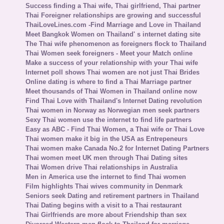
Success finding a Thai wife, Thai girlfriend, Thai partner
Thai Foreigner relationships are growing and successful
ThaiLoveLines.com -Find Marriage and Love in Thailand
Meet Bangkok Women on Thailand' s internet dating site
The Thai wife phenomenon as foreigners flock to Thailand
Thai Women seek foreigners - Meet your Match online
Make a success of your relationship with your Thai wife
Internet poll shows Thai women are not just Thai Brides
Online dating is where to find a Thai Marriage partner
Meet thousands of Thai Women in Thailand online now
Find Thai Love with Thailand's Internet Dating revolution
Thai women in Norway as Norwegian men seek partners
Sexy Thai women use the internet to find life partners
Easy as ABC - Find Thai Women, a Thai wife or Thai Love
Thai women make it big in the USA as Entrepeneurs
Thai women make Canada No.2 for Internet Dating Partners
Thai women meet UK men through Thai Dating sites
Thai Women drive Thai relationships in Australia
Men in America use the internet to find Thai women
Film highlights Thai wives community in Denmark
Seniors seek Dating and retirement partners in Thailand
Thai Dating begins with a visit to a Thai restaurant
Thai Girlfriends are more about Friendship than sex