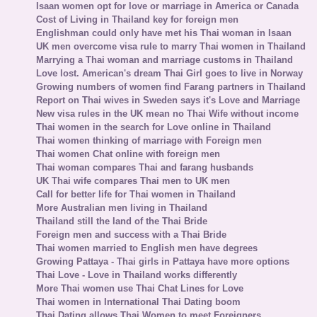
Isaan women opt for love or marriage in America or Canada
Cost of Living in Thailand key for foreign men
Englishman could only have met his Thai woman in Isaan
UK men overcome visa rule to marry Thai women in Thailand
Marrying a Thai woman and marriage customs in Thailand
Love lost. American's dream Thai Girl goes to live in Norway
Growing numbers of women find Farang partners in Thailand
Report on Thai wives in Sweden says it's Love and Marriage
New visa rules in the UK mean no Thai Wife without income
Thai women in the search for Love online in Thailand
Thai women thinking of marriage with Foreign men
Thai women Chat online with foreign men
Thai woman compares Thai and farang husbands
UK Thai wife compares Thai men to UK men
Call for better life for Thai women in Thailand
More Australian men living in Thailand
Thailand still the land of the Thai Bride
Foreign men and success with a Thai Bride
Thai women married to English men have degrees
Growing Pattaya - Thai girls in Pattaya have more options
Thai Love - Love in Thailand works differently
More Thai women use Thai Chat Lines for Love
Thai women in International Thai Dating boom
Thai Dating allows Thai Women to meet Foreigners