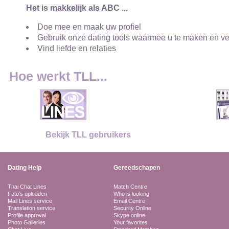
Het is makkelijk als ABC ...
Doe mee en maak uw profiel
Gebruik onze dating tools waarmee u te maken en v
Vind liefde en relaties
Hoe werkt TLL...
Bekijk TLL gebruikers
Dating Help
Gereedschapen
Thai Chat Lines
Match Centre
Foto's uploaden
Who is looking
Mail Lines service
Email Centre
Translation service
Security Online
Profile approval
Skype online
Photo Galleries
Your favorites