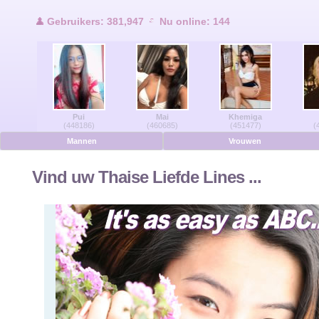
Gebruikers Online
Gebruikers: 381,947
Nu online: 144
Men Online
Vrouwen Online
Pui
Mai
Khemiga
Duits
(448186)
(460685)
(451477)
(
Mannen
Vrouwen
Nederlands
Vind uw Thaise Liefde Lines ...
Frans
Spaans