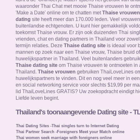
waaronder Thai Chat met mooie Thaise vrouwen te ontm
'Make a Date' online om te chatten met
Thaise vrouwen
dating
site heeft meer dan 170.000 leden. Veel vrouwen 
buitenlandse echtgenoten. U kunt hier gemakkelijk vol
toekomst Thaise vrouw. Er zijn ook duizenden Thai sing
vrienden, chat en dating partners in Thailand voor zowel
termijn relaties. Deze
Thaise dating site
is ideaal voor 
mannen op zoek naar een Thaise vrouw, Thaise bruid of
huwelijkspartner in Thailand. Veel buitenlanders gebru
Thaise dating site
om Thaise vrouwen te ontmoeten in a
Thailand.
Thaise vrouwen
gebruiken ThaiLoveLines om 
huwelijkspartners te vinden. Dit en nog veel meer in ee
en social networking service voor slechts $19,99 per ma
lid ThaiLoveLines GRATIS? Uw zoekopdracht eindigt hi
Liefde leven begint.
Thailand's toonaangevende Dating site - T
Thai Dating Sites -Thai singles turn to Internet Dating
Thai Partner Search -Foreigners Meet your Match online
Thai women seek marriage with foreigners online