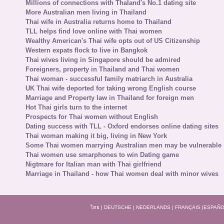
Millions of connections with Thaland's No.1 dating site
More Australian men living in Thailand
Thai wife in Australia returns home to Thailand
TLL helps find love online with Thai women
Wealthy American's Thai wife opts out of US Citizenship
Western expats flock to live in Bangkok
Thai wives living in Singapore should be admired
Foreigners, property in Thailand and Thai women
Thai woman - successful family matriarch in Australia
UK Thai wife deported for taking wrong English course
Marriage and Property law in Thailand for foreign men
Hot Thai girls turn to the internet
Prospects for Thai women without English
Dating success with TLL - Oxford endorses online dating sites
Thai woman making it big, living in New York
Some Thai women marrying Australian men may be vulnerable
Thai women use smarphones to win Dating game
Nigtmare for Italian man with Thai girlfriend
Marriage in Thailand - how Thai women deal with minor wives
ไทย
|
DEUTSCHE
|
NEDERLANDS
|
FRANÇAIS
|
ESPAÑO