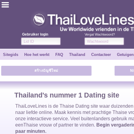
ไทย
Engels
Gebruiker login
Vergat Wachtwoord?
Word GRATIS
Sitegids
Hoe het werkt
FAQ
Thailand
Contacteer
Getuigen
Getuigenissen
สร้างบัญชีใหม่
N
Vertel een vriend
Hoe het werkt
Thailand's nummer 1 Dating site
Sitegids
ThaiLoveLines is de
Thaise Dating site waar duizende
naar liefde online. Maak kennis met prachtige
Thaise v
onze interactieve service. Veel buitenlanders gebruik 
Contacteer
een
Thaise vrouw
of partner te vinden.
Begin vergaderin
paar minuten.