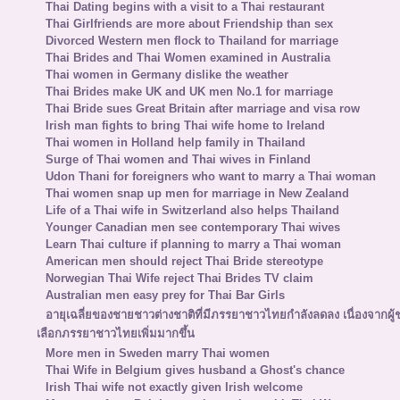
Thai Dating begins with a visit to a Thai restaurant
Thai Girlfriends are more about Friendship than sex
Divorced Western men flock to Thailand for marriage
Thai Brides and Thai Women examined in Australia
Thai women in Germany dislike the weather
Thai Brides make UK and UK men No.1 for marriage
Thai Bride sues Great Britain after marriage and visa row
Irish man fights to bring Thai wife home to Ireland
Thai women in Holland help family in Thailand
Surge of Thai women and Thai wives in Finland
Udon Thani for foreigners who want to marry a Thai woman
Thai women snap up men for marriage in New Zealand
Life of a Thai wife in Switzerland also helps Thailand
Younger Canadian men see contemporary Thai wives
Learn Thai culture if planning to marry a Thai woman
American men should reject Thai Bride stereotype
Norwegian Thai Wife reject Thai Brides TV claim
Australian men easy prey for Thai Bar Girls
อายุเฉลี่ยของชายชาวต่างชาติที่มีภรรยาชาวไทยกำลังลดลง เนื่องจากผู
เลือกภรรยาชาวไทยเพิ่มมากขึ้น
More men in Sweden marry Thai women
Thai Wife in Belgium gives husband a Ghost's chance
Irish Thai wife not exactly given Irish welcome