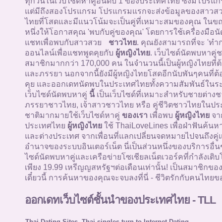
ทุกวันในเว็บไซด์หาคู่อันดับ 1 ของประเทศไทย ซึ่งมีโปรแกรม
แต่มีถึงสองโปรแกรม โปรแกรมแรกจะส่งข้อมูลของสาว
ไทยที่โสดและมีแนวโน้มจะเป็นคู่ที่เหมาะสมของคุณ ในข
หนึ่งให้โอกาสคุณ 'พบกับคู่ของคุณ' โดยการใช้เครื่องมือน
แชทเพื่อพบกับสาวสวย
ชาวไทย
. คุณยังสามารถที่จะ 'ทำ
ออนไลน์เพื่อแชทพูดคุยกับ
ผู้หญิงไทย
. เว็บไซด์นัดพบหาคู
สมาชิกมากกว่า 170,000 คน ในจำนวนนี้เป็นผู้หญิงไทยที่ต
และภรรยา นอกจากนี้ยังมีผู้หญิงไทยโสดอีกนับพันๆคนที่ต้
คุย และออกเดทนัดพบในประเทศไทยทั้งความสัมพันธ์ในระ
เว็บไซด์นัดพบหาคู่
นี้
เป็นเว็บไซด์ที่เหมาะสำหรับชายต่างช
ภรรยาชาวไทย, เจ้าสาวชาวไทย หรือ คู่ชีวิตชาวไทยในปร
ชาติมากมายใช้เว็บไซด์หาคู่
ของเรา
เพื่อพบ
ผู้หญิงไทย
จา
ประเทศไทย
ผู้หญิงไทย
ใช้ ThaiLoveLines เพื่อฝ่าฟันค้นห
และต่างประเทศ จากเพื่อนที่แลกเปลี่ยนจดหมายไปจนถึงคู่
อำนาจของระบบอินเตอร์เน็ต นี่เป็นส่วนหนึ่งของบริการอื่
ไซด์นัดพบหาคู่และเครือข่ายโซเชียลเน็ตเวอร์คที่กำลังเติบโ
เพียง 19.99 เหรีญญสหรัฐฯต่อเดือนเท่านั้น! เป็นสมาชิกขอ
เดี๋ยวนี้ การค้นหาของคุณจะจบลงที่นี่ - ชีวิตรักกับคนไทยขอ
ออกเดทเว็บไซต์ชั้นนำของประเทศไทย - TLL
Thai Dating Sites -Thai singles turn to Internet Dating