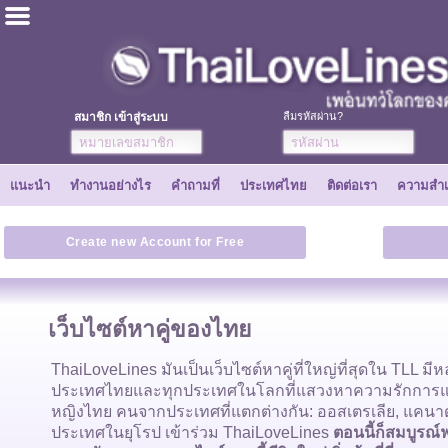
ไทย
ภาษาอังกฤษ
สมาชิก เข้าสู่ระบบ
ลืมรหัสผ่าน?
ลงทะเบียนเลย
แนะนำ
ทำงานอย่างไร
คำถามที่
ประเทศไทย
ติดต่อเรา
ความสำเ
ความสำเร็จ
Create new Account for Free
เพื่อน
เว็บไซต์หาคู่ของไทย
ทำงานอย่างไร
ThaiLoveLines มันเป็นเว็บไซต์หาคู่ที่ใหญ่ที่สุดใน TLL 
ประเทศไทยและทุกประเทศในโลกที่แสวงหาความรักการแต่ง
แนะนำ
หญิงไทย คนจากประเทศที่แตกต่างกัน: ออสเตรเลีย, แคนา
ประเทศในยุโรป เข้าร่วม ThaiLoveLines
ตอนนี้ก็สมบูรณ