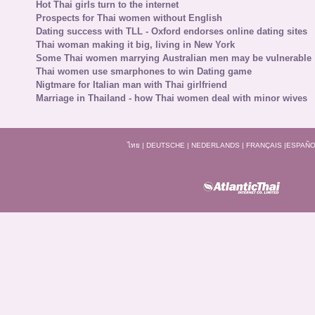
Hot Thai girls turn to the internet
Prospects for Thai women without English
Dating success with TLL - Oxford endorses online dating sites
Thai woman making it big, living in New York
Some Thai women marrying Australian men may be vulnerable
Thai women use smarphones to win Dating game
Nigtmare for Italian man with Thai girlfriend
Marriage in Thailand - how Thai women deal with minor wives
ไทย
|
DEUTSCHE
|
NEDERLANDS
|
FRANÇAIS
|
ESPAÑO