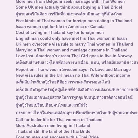
More men from Belgium seek marriage with Thai Women
Some UK men actually think about buying a Thai Bride!
ผู้ชายอเมริกันต้องการชีวิตที่สวยงามหลังเกษียณอายุที่เมืองไทย
Five kinds of Thai women for foreign men dating in Thailand
Isaan women opt for life in America or Canada
Cost of Living in Thailand key for foreign men
Englishman could only have met his Thai woman in Isaan
UK men overcome visa rule to marry Thai women in Thailand
Marrying a Thai woman and marriage customs in Thailand
Love lost. American's dream Thai Girl goes to live in Norway
เคล็ดลับสำหรับสาวๆไทยที่ต้องการหาเพื่อน, แฟน, หรือแม้แตสามีชาวต่า
Report on Thai wives in Sweden says it's Love and Marriage
New visa rules in the UK mean no Thai Wife without income
เคร็ดลับสำหรับหญิงไทยที่ต้องการหาคนรักทางออนไลน์
เคร็ดลับสำคัญสำหรับผู้หญิงไทยที่กำลังคิดถึงการแต่งงานกับชายต่างชาติ
ผู้หญิงไทยเอาชนะอุปสรรคในการพูดคุยกับหนุ่มต่างชาติทางออนไลน์
ผู้หญิงไทยเปรียบเทียบคนไทยและสามีฝรั่ง
ภรรยาชาวไทยในประเทศอังกฤษ เปรียบเทียบชายไทยกับผู้ชายจากประเ
Call for better life for Thai women in Thailand
More Australian men living in Thailand
Thailand still the land of the Thai Bride
Foreign men and success with a Thai Bride