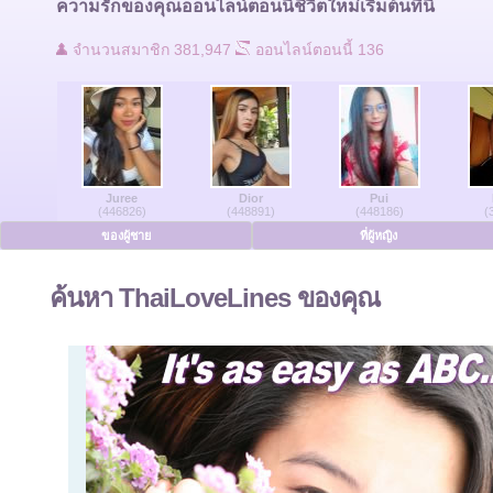
ความรักของคุณออนไลน์ตอนนี้ชีวิตใหม่เริ่มต้นที่นี่
ติดต่อเรา
จำนวนสมาชิก 381,947
ออนไลน์ตอนนี้ 136
ผู้ใช้ที่ออนไลน์
ของผู้ชายออนไลน์
Juree
Dior
Pui
สตรีออนไลน์
(446826)
(448891)
(448186)
(
ของผู้ชาย
ที่ผู้หญิง
ภาษาเยอรมัน
ค้นหา ThaiLoveLines ของคุณ
ภาษาดัทช์
ภาษาฝรั่งเศส
ภาษาสเปน