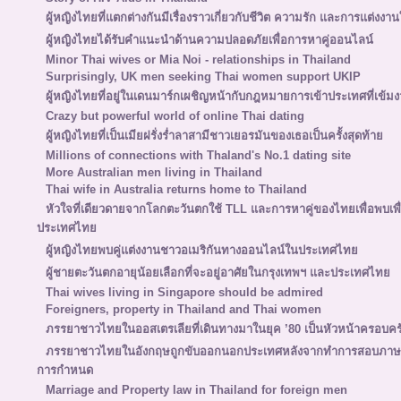
ผู้หญิงไทยที่แตกต่างกันมีเรื่องราวเกี่ยวกับชีวิต ความรัก และการแต่งงานใ
ผู้หญิงไทยได้รับคำแนะนำด้านความปลอดภัยเพื่อการหาคู่ออนไลน์
Minor Thai wives or Mia Noi - relationships in Thailand
Surprisingly, UK men seeking Thai women support UKIP
ผู้หญิงไทยที่อยู่ในเดนมาร์กเผชิญหน้ากับกฎหมายการเข้าประเทศที่เข้มง
Crazy but powerful world of online Thai dating
ผู้หญิงไทยที่เป็นเมียฝรั่งร่ำลาสามีชาวเยอรมันของเธอเป็นครั้งสุดท้าย
Millions of connections with Thaland's No.1 dating site
More Australian men living in Thailand
Thai wife in Australia returns home to Thailand
หัวใจที่เดียวดายจากโลกตะวันตกใช้ TLL และการหาคู่ของไทยเพื่อพบเ
ประเทศไทย
ผู้หญิงไทยพบคู่แต่งงานชาวอเมริกันทางออนไลน์ในประเทศไทย
ผู้ชายตะวันตกอายุน้อยเลือกที่จะอยู่อาศัยในกรุงเทพฯ และประเทศไทย
Thai wives living in Singapore should be admired
Foreigners, property in Thailand and Thai women
ภรรยาชาวไทยในออสเตรเลียที่เดินทางมาในยุค ’80 เป็นหัวหน้าครอบคร
ภรรยาชาวไทยในอังกฤษถูกขับออกนอกประเทศหลังจากทำการสอบภาษาอั
การกำหนด
Marriage and Property law in Thailand for foreign men