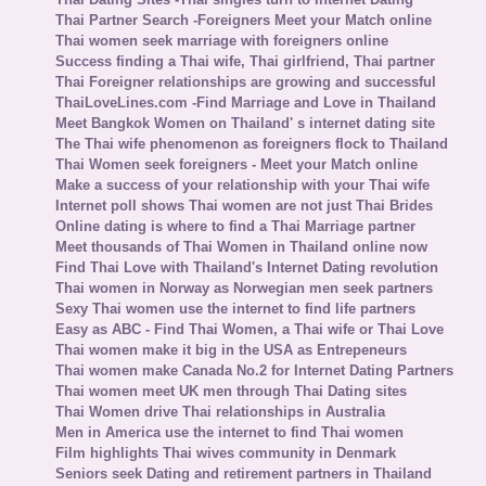
Thai Partner Search -Foreigners Meet your Match online
Thai women seek marriage with foreigners online
Success finding a Thai wife, Thai girlfriend, Thai partner
Thai Foreigner relationships are growing and successful
ThaiLoveLines.com -Find Marriage and Love in Thailand
Meet Bangkok Women on Thailand' s internet dating site
The Thai wife phenomenon as foreigners flock to Thailand
Thai Women seek foreigners - Meet your Match online
Make a success of your relationship with your Thai wife
Internet poll shows Thai women are not just Thai Brides
Online dating is where to find a Thai Marriage partner
Meet thousands of Thai Women in Thailand online now
Find Thai Love with Thailand's Internet Dating revolution
Thai women in Norway as Norwegian men seek partners
Sexy Thai women use the internet to find life partners
Easy as ABC - Find Thai Women, a Thai wife or Thai Love
Thai women make it big in the USA as Entrepeneurs
Thai women make Canada No.2 for Internet Dating Partners
Thai women meet UK men through Thai Dating sites
Thai Women drive Thai relationships in Australia
Men in America use the internet to find Thai women
Film highlights Thai wives community in Denmark
Seniors seek Dating and retirement partners in Thailand