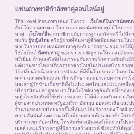
แฟนต่างชาติกำลังหาคู่ออนไลน์อยู่
ThaiLoveLines.com เสนอ 'ยิ่งกว่า'
เว็บไซด์ในการนัดพบห
สั่งที่ให้ความสะดวกในการออกเดทนัดพบหาคู่ที่มีให้มากก
หาคู่
เว็บไซด์อื่น
. สมาชิกระดับมาตรฐานสมัครฟรี ไม่มีค่
พบกับ
ผู้หญิงไทย
หรือผู้ชายที่ค้นหาคู่ชีวิตเพื่อแต่งงานใน
ช่วยในการออกเดทนัดพบหาคู่ระดับมาตรฐาน อนุญาตให้ผู้
ใช้เว็บไซด์
นัดพบหาคู่
ของเรา เราเชิญชวนให้คุณเปลี่ยนระ
พรีเมี่ยม ถ้าคุณจริงจังในการพบกับความรักความสัมพันธ์กั
แต่งงานชาวไทย หรือภรรยาชาวไทยในประเทศไทย อายุข
ได้เปลี่ยนไปเนื่องจากการพัฒนาที่มีขึ้นในประเทศ ในทุกวัน
ความฉลาดหลักแหลม มีการศึกษา และประสบความสำเร็จ ผู
มองหาคู่รักข้ามเชื้อชาติทั้งในประเทศไทยและประเทศอื่นๆท
บริการนัดพบหาคู่ของเราเป็นเว็บไซด์หาคู่อันดับหนึ่งของป
หญิงไทยนับพันที่ใช้บริการของเราก็ได้มีความรักความสัม
ผู้ชายจากประเทศสหรัฐอเมริกา อังกฤษ ออสเตรเลีย และประ
จำนวนของชายไทยมากขึ้นที่หันมาใช้บริการของ ThaiLoveL
ความสัมพันธ์ แต่งงาน หรือเพียงแค่หาเพื่อน สมาชิกในระด
บริการแชทกับคนไทย โทรศัพท์ทางอินเตอร์เน็ตผ่านโปรแกร
เมลล์ และบริการหาคู่ที่มีความสร้างสรรค์ ซึ่งจะทำให้ค