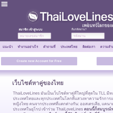
ไทย
ภาษาอังกฤษ
สมาชิก เข้าสู่ระบบ
ลืมรหัสผ่าน?
ลงทะเบียนเลย
แนะนำ
ทำงานอย่างไร
คำถามที่
ประเทศไทย
ติดต่อเรา
ความสำเ
ความสำเร็จ
Create new Account for Free
เพื่อน
เว็บไซต์หาคู่ของไทย
ทำงานอย่างไร
ThaiLoveLines มันเป็นเว็บไซต์หาคู่ที่ใหญ่ที่สุดใน TLL 
ประเทศไทยและทุกประเทศในโลกที่แสวงหาความรักการแต่ง
แนะนำ
หญิงไทย คนจากประเทศที่แตกต่างกัน: ออสเตรเลีย, แคนา
ประเทศในยุโรป เข้าร่วม ThaiLoveLines
ตอนนี้ก็สมบูรณ