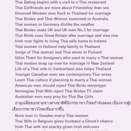
Thai Dating begins with a visit to a Thai restaurant
Thai Girlfriends are more about Friendship than sex
Divorced Western men flock to Thailand for marriage
Thai Brides and Thai Women examined in Australia
Thai women in Germany dislike the weather
Thai Brides make UK and UK men No.1 for marriage
Thai Bride sues Great Britain after marriage and visa row
Irish man fights to bring Thai wife home to Ireland
Thai women in Holland help family in Thailand
Surge of Thai women and Thai wives in Finland
Udon Thani for foreigners who want to marry a Thai woman
Thai women snap up men for marriage in New Zealand
Life of a Thai wife in Switzerland also helps Thailand
Younger Canadian men see contemporary Thai wives
Learn Thai culture if planning to marry a Thai woman
American men should reject Thai Bride stereotype
Norwegian Thai Wife reject Thai Brides TV claim
Australian men easy prey for Thai Bar Girls
อายุเฉลี่ยของชายชาวต่างชาติที่มีภรรยาชาวไทยกำลังลดลง เนื่องจากผู
เลือกภรรยาชาวไทยเพิ่มมากขึ้น
More men in Sweden marry Thai women
Thai Wife in Belgium gives husband a Ghost's chance
Irish Thai wife not exactly given Irish welcome