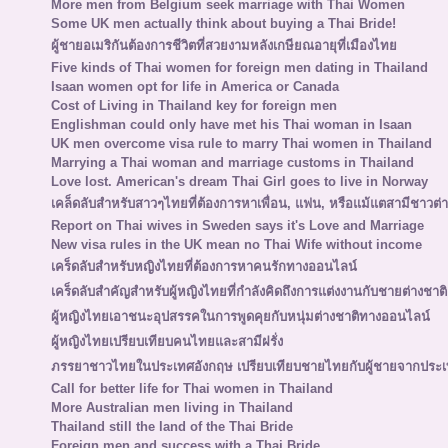
More men from Belgium seek marriage with Thai Women
Some UK men actually think about buying a Thai Bride!
ผู้ชายอเมริกันต้องการชีวิตที่สวยงามหลังเกษียณอายุที่เมืองไทย
Five kinds of Thai women for foreign men dating in Thailand
Isaan women opt for life in America or Canada
Cost of Living in Thailand key for foreign men
Englishman could only have met his Thai woman in Isaan
UK men overcome visa rule to marry Thai women in Thailand
Marrying a Thai woman and marriage customs in Thailand
Love lost. American's dream Thai Girl goes to live in Norway
เคล็ดลับสำหรับสาวๆไทยที่ต้องการหาเพื่อน, แฟน, หรือแม้แตสามีชาวต่า
Report on Thai wives in Sweden says it's Love and Marriage
New visa rules in the UK mean no Thai Wife without income
เคร็ดลับสำหรับหญิงไทยที่ต้องการหาคนรักทางออนไลน์
เคร็ดลับสำคัญสำหรับผู้หญิงไทยที่กำลังคิดถึงการแต่งงานกับชายต่างชาติ
ผู้หญิงไทยเอาชนะอุปสรรคในการพูดคุยกับหนุ่มต่างชาติทางออนไลน์
ผู้หญิงไทยเปรียบเทียบคนไทยและสามีฝรั่ง
ภรรยาชาวไทยในประเทศอังกฤษ เปรียบเทียบชายไทยกับผู้ชายจากประเ
Call for better life for Thai women in Thailand
More Australian men living in Thailand
Thailand still the land of the Thai Bride
Foreign men and success with a Thai Bride