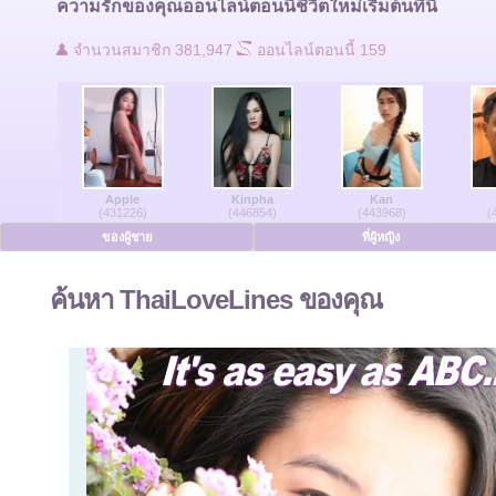
ความรักของคุณออนไลน์ตอนนี้ชีวิตใหม่เริ่มต้นที่นี่
ติดต่อเรา
จำนวนสมาชิก 381,947
ออนไลน์ตอนนี้ 159
ผู้ใช้ที่ออนไลน์
ของผู้ชายออนไลน์
Apple
Kinpha
Kan
สตรีออนไลน์
(431226)
(446854)
(443968)
(
ของผู้ชาย
ที่ผู้หญิง
ภาษาเยอรมัน
ค้นหา ThaiLoveLines ของคุณ
ภาษาดัทช์
ภาษาฝรั่งเศส
ภาษาสเปน