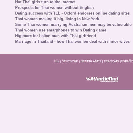
Hot Thai girls turn to the internet
Prospects for Thai women without English
Dating success with TLL - Oxford endorses online dating sites
Thai woman making it big, living in New York
Some Thai women marrying Australian men may be vulnerable
Thai women use smarphones to win Dating game
Nigtmare for Italian man with Thai girlfriend
Marriage in Thailand - how Thai women deal with minor wives
ไทย
|
DEUTSCHE
|
NEDERLANDS
|
FRANÇAIS
|
ESPAÑO