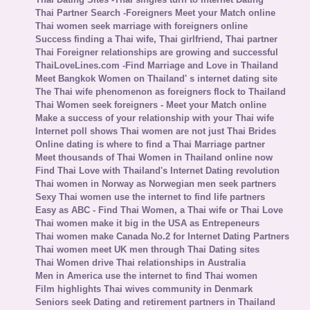
Thai Partner Search -Foreigners Meet your Match online
Thai women seek marriage with foreigners online
Success finding a Thai wife, Thai girlfriend, Thai partner
Thai Foreigner relationships are growing and successful
ThaiLoveLines.com -Find Marriage and Love in Thailand
Meet Bangkok Women on Thailand' s internet dating site
The Thai wife phenomenon as foreigners flock to Thailand
Thai Women seek foreigners - Meet your Match online
Make a success of your relationship with your Thai wife
Internet poll shows Thai women are not just Thai Brides
Online dating is where to find a Thai Marriage partner
Meet thousands of Thai Women in Thailand online now
Find Thai Love with Thailand's Internet Dating revolution
Thai women in Norway as Norwegian men seek partners
Sexy Thai women use the internet to find life partners
Easy as ABC - Find Thai Women, a Thai wife or Thai Love
Thai women make it big in the USA as Entrepeneurs
Thai women make Canada No.2 for Internet Dating Partners
Thai women meet UK men through Thai Dating sites
Thai Women drive Thai relationships in Australia
Men in America use the internet to find Thai women
Film highlights Thai wives community in Denmark
Seniors seek Dating and retirement partners in Thailand