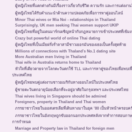
ผู้หญิงไทยที่แตกต่างกันมีเรื่องราวเกี่ยวกับชีวิต ความรัก และการแต่งงานใ
ผู้หญิงไทยได้รับคำแนะนำด้านความปลอดภัยเพื่อการหาคู่ออนไลน์
Minor Thai wives or Mia Noi - relationships in Thailand
Surprisingly, UK men seeking Thai women support UKIP
ผู้หญิงไทยที่อยู่ในเดนมาร์กเผชิญหน้ากับกฎหมายการเข้าประเทศที่เข้มง
Crazy but powerful world of online Thai dating
ผู้หญิงไทยที่เป็นเมียฝรั่งร่ำลาสามีชาวเยอรมันของเธอเป็นครั้งสุดท้าย
Millions of connections with Thaland's No.1 dating site
More Australian men living in Thailand
Thai wife in Australia returns home to Thailand
หัวใจที่เดียวดายจากโลกตะวันตกใช้ TLL และการหาคู่ของไทยเพื่อพบเ
ประเทศไทย
ผู้หญิงไทยพบคู่แต่งงานชาวอเมริกันทางออนไลน์ในประเทศไทย
ผู้ชายตะวันตกอายุน้อยเลือกที่จะอยู่อาศัยในกรุงเทพฯ และประเทศไทย
Thai wives living in Singapore should be admired
Foreigners, property in Thailand and Thai women
ภรรยาชาวไทยในออสเตรเลียที่เดินทางมาในยุค ’80 เป็นหัวหน้าครอบคร
ภรรยาชาวไทยในอังกฤษถูกขับออกนอกประเทศหลังจากทำการสอบภาษาอั
การกำหนด
Marriage and Property law in Thailand for foreign men