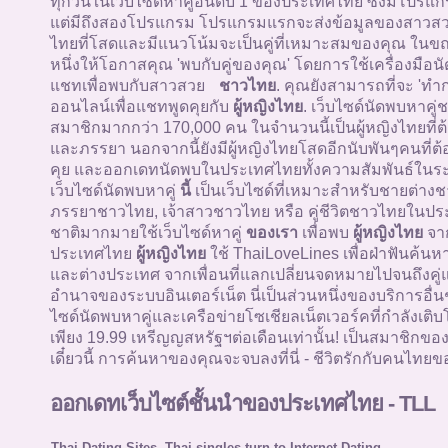
ทุกวันในเว็บไซด์หาคู่อันดับ 1 ของประเทศไทย ซึ่งมีโปรแกรม
แต่มีถึงสองโปรแกรม โปรแกรมแรกจะส่งข้อมูลของสาว
ไทยที่โสดและมีแนวโน้มจะเป็นคู่ที่เหมาะสมของคุณ ในข
หนึ่งให้โอกาสคุณ 'พบกับคู่ของคุณ' โดยการใช้เครื่องมือน
แชทเพื่อพบกับสาวสวย
ชาวไทย
. คุณยังสามารถที่จะ 'ทำ
ออนไลน์เพื่อแชทพูดคุยกับ
ผู้หญิงไทย
. เว็บไซด์นัดพบหาคู
สมาชิกมากกว่า 170,000 คน ในจำนวนนี้เป็นผู้หญิงไทยที่ต
และภรรยา นอกจากนี้ยังมีผู้หญิงไทยโสดอีกนับพันๆคนที่ต้
คุย และออกเดทนัดพบในประเทศไทยทั้งความสัมพันธ์ในระ
เว็บไซด์นัดพบหาคู่
นี้
เป็นเว็บไซด์ที่เหมาะสำหรับชายต่างช
ภรรยาชาวไทย, เจ้าสาวชาวไทย หรือ คู่ชีวิตชาวไทยในปร
ชาติมากมายใช้เว็บไซด์หาคู่
ของเรา
เพื่อพบ
ผู้หญิงไทย
จา
ประเทศไทย
ผู้หญิงไทย
ใช้ ThaiLoveLines เพื่อฝ่าฟันค้นห
และต่างประเทศ จากเพื่อนที่แลกเปลี่ยนจดหมายไปจนถึงคู่
อำนาจของระบบอินเตอร์เน็ต นี่เป็นส่วนหนึ่งของบริการอื่
ไซด์นัดพบหาคู่และเครือข่ายโซเชียลเน็ตเวอร์คที่กำลังเติบโ
เพียง 19.99 เหรีญญสหรัฐฯต่อเดือนเท่านั้น! เป็นสมาชิกขอ
เดี๋ยวนี้ การค้นหาของคุณจะจบลงที่นี่ - ชีวิตรักกับคนไทยขอ
ออกเดทเว็บไซต์ชั้นนำของประเทศไทย - TLL
Thai Dating Sites -Thai singles turn to Internet Dating