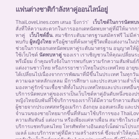
แฟนต่างชาติกำลังหาคู่ออนไลน์อยู่
ThaiLoveLines.com เสนอ 'ยิ่งกว่า'
เว็บไซด์ในการนัดพบห
สั่งที่ให้ความสะดวกในการออกเดทนัดพบหาคู่ที่มีให้มากก
หาคู่
เว็บไซด์อื่น
. สมาชิกระดับมาตรฐานสมัครฟรี ไม่มีค่
พบกับ
ผู้หญิงไทย
หรือผู้ชายที่ค้นหาคู่ชีวิตเพื่อแต่งงานใน
ช่วยในการออกเดทนัดพบหาคู่ระดับมาตรฐาน อนุญาตให้ผู้
ใช้เว็บไซด์
นัดพบหาคู่
ของเรา เราเชิญชวนให้คุณเปลี่ยนระ
พรีเมี่ยม ถ้าคุณจริงจังในการพบกับความรักความสัมพันธ์กั
แต่งงานชาวไทย หรือภรรยาชาวไทยในประเทศไทย อายุข
ได้เปลี่ยนไปเนื่องจากการพัฒนาที่มีขึ้นในประเทศ ในทุกวัน
ความฉลาดหลักแหลม มีการศึกษา และประสบความสำเร็จ ผู
มองหาคู่รักข้ามเชื้อชาติทั้งในประเทศไทยและประเทศอื่นๆท
บริการนัดพบหาคู่ของเราเป็นเว็บไซด์หาคู่อันดับหนึ่งของป
หญิงไทยนับพันที่ใช้บริการของเราก็ได้มีความรักความสัม
ผู้ชายจากประเทศสหรัฐอเมริกา อังกฤษ ออสเตรเลีย และประ
จำนวนของชายไทยมากขึ้นที่หันมาใช้บริการของ ThaiLoveL
ความสัมพันธ์ แต่งงาน หรือเพียงแค่หาเพื่อน สมาชิกในระด
บริการแชทกับคนไทย โทรศัพท์ทางอินเตอร์เน็ตผ่านโปรแกร
เมลล์ และบริการหาคู่ที่มีความสร้างสรรค์ ซึ่งจะทำให้ค