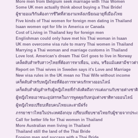
More men from Belgium seek marriage with Thai Women
Some UK men actually think about buying a Thai Bride!
ผู้ชายอเมริกันต้องการชีวิตที่สวยงามหลังเกษียณอายุที่เมืองไทย
Five kinds of Thai women for foreign men dating in Thailand
Isaan women opt for life in America or Canada
Cost of Living in Thailand key for foreign men
Englishman could only have met his Thai woman in Isaan
UK men overcome visa rule to marry Thai women in Thailand
Marrying a Thai woman and marriage customs in Thailand
Love lost. American's dream Thai Girl goes to live in Norway
เคล็ดลับสำหรับสาวๆไทยที่ต้องการหาเพื่อน, แฟน, หรือแม้แตสามีชาวต่า
Report on Thai wives in Sweden says it's Love and Marriage
New visa rules in the UK mean no Thai Wife without income
เคร็ดลับสำหรับหญิงไทยที่ต้องการหาคนรักทางออนไลน์
เคร็ดลับสำคัญสำหรับผู้หญิงไทยที่กำลังคิดถึงการแต่งงานกับชายต่างชาติ
ผู้หญิงไทยเอาชนะอุปสรรคในการพูดคุยกับหนุ่มต่างชาติทางออนไลน์
ผู้หญิงไทยเปรียบเทียบคนไทยและสามีฝรั่ง
ภรรยาชาวไทยในประเทศอังกฤษ เปรียบเทียบชายไทยกับผู้ชายจากประเ
Call for better life for Thai women in Thailand
More Australian men living in Thailand
Thailand still the land of the Thai Bride
Foreign men and success with a Thai Bride