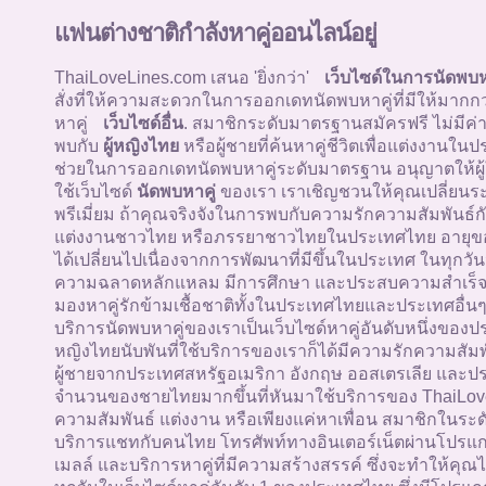
แฟนต่างชาติกำลังหาคู่ออนไลน์อยู่
ThaiLoveLines.com เสนอ 'ยิ่งกว่า'
เว็บไซด์ในการนัดพบห
สั่งที่ให้ความสะดวกในการออกเดทนัดพบหาคู่ที่มีให้มากก
หาคู่
เว็บไซด์อื่น
. สมาชิกระดับมาตรฐานสมัครฟรี ไม่มีค่
พบกับ
ผู้หญิงไทย
หรือผู้ชายที่ค้นหาคู่ชีวิตเพื่อแต่งงานใน
ช่วยในการออกเดทนัดพบหาคู่ระดับมาตรฐาน อนุญาตให้ผู้
ใช้เว็บไซด์
นัดพบหาคู่
ของเรา เราเชิญชวนให้คุณเปลี่ยนระ
พรีเมี่ยม ถ้าคุณจริงจังในการพบกับความรักความสัมพันธ์กั
แต่งงานชาวไทย หรือภรรยาชาวไทยในประเทศไทย อายุข
ได้เปลี่ยนไปเนื่องจากการพัฒนาที่มีขึ้นในประเทศ ในทุกวัน
ความฉลาดหลักแหลม มีการศึกษา และประสบความสำเร็จ ผู
มองหาคู่รักข้ามเชื้อชาติทั้งในประเทศไทยและประเทศอื่นๆท
บริการนัดพบหาคู่ของเราเป็นเว็บไซด์หาคู่อันดับหนึ่งของป
หญิงไทยนับพันที่ใช้บริการของเราก็ได้มีความรักความสัม
ผู้ชายจากประเทศสหรัฐอเมริกา อังกฤษ ออสเตรเลีย และประ
จำนวนของชายไทยมากขึ้นที่หันมาใช้บริการของ ThaiLoveL
ความสัมพันธ์ แต่งงาน หรือเพียงแค่หาเพื่อน สมาชิกในระด
บริการแชทกับคนไทย โทรศัพท์ทางอินเตอร์เน็ตผ่านโปรแกร
เมลล์ และบริการหาคู่ที่มีความสร้างสรรค์ ซึ่งจะทำให้ค