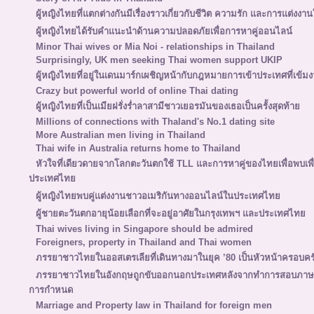
ผู้หญิงไทยที่แตกต่างกันมีเรื่องราวเกี่ยวกับชีวิต ความรัก และการแต่งงานใ
ผู้หญิงไทยได้รับคำแนะนำด้านความปลอดภัยเพื่อการหาคู่ออนไลน์
Minor Thai wives or Mia Noi - relationships in Thailand
Surprisingly, UK men seeking Thai women support UKIP
ผู้หญิงไทยที่อยู่ในเดนมาร์กเผชิญหน้ากับกฎหมายการเข้าประเทศที่เข้มง
Crazy but powerful world of online Thai dating
ผู้หญิงไทยที่เป็นเมียฝรั่งร่ำลาสามีชาวเยอรมันของเธอเป็นครั้งสุดท้าย
Millions of connections with Thaland's No.1 dating site
More Australian men living in Thailand
Thai wife in Australia returns home to Thailand
หัวใจที่เดียวดายจากโลกตะวันตกใช้ TLL และการหาคู่ของไทยเพื่อพบเ
ประเทศไทย
ผู้หญิงไทยพบคู่แต่งงานชาวอเมริกันทางออนไลน์ในประเทศไทย
ผู้ชายตะวันตกอายุน้อยเลือกที่จะอยู่อาศัยในกรุงเทพฯ และประเทศไทย
Thai wives living in Singapore should be admired
Foreigners, property in Thailand and Thai women
ภรรยาชาวไทยในออสเตรเลียที่เดินทางมาในยุค ’80 เป็นหัวหน้าครอบคร
ภรรยาชาวไทยในอังกฤษถูกขับออกนอกประเทศหลังจากทำการสอบภาษาอั
การกำหนด
Marriage and Property law in Thailand for foreign men