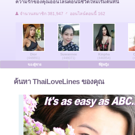
ความรักของคุณออนไลน์ตอนนี้ชีวิตใหม่เริ่มต้นที่นี่
ติดต่อเรา
จำนวนสมาชิก 381,947
ออนไลน์ตอนนี้ 162
ผู้ใช้ที่ออนไลน์
ของผู้ชายออนไลน์
Dior
Suwannee
Kinpha
C
สตรีออนไลน์
(448891)
(448071)
(446854)
(
ของผู้ชาย
ที่ผู้หญิง
ภาษาเยอรมัน
ค้นหา ThaiLoveLines ของคุณ
ภาษาดัทช์
ภาษาฝรั่งเศส
ภาษาสเปน