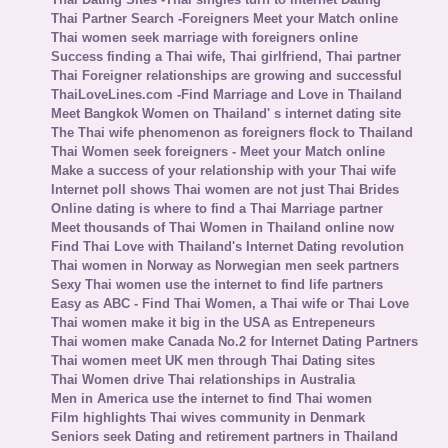
Thai Partner Search -Foreigners Meet your Match online
Thai women seek marriage with foreigners online
Success finding a Thai wife, Thai girlfriend, Thai partner
Thai Foreigner relationships are growing and successful
ThaiLoveLines.com -Find Marriage and Love in Thailand
Meet Bangkok Women on Thailand' s internet dating site
The Thai wife phenomenon as foreigners flock to Thailand
Thai Women seek foreigners - Meet your Match online
Make a success of your relationship with your Thai wife
Internet poll shows Thai women are not just Thai Brides
Online dating is where to find a Thai Marriage partner
Meet thousands of Thai Women in Thailand online now
Find Thai Love with Thailand's Internet Dating revolution
Thai women in Norway as Norwegian men seek partners
Sexy Thai women use the internet to find life partners
Easy as ABC - Find Thai Women, a Thai wife or Thai Love
Thai women make it big in the USA as Entrepeneurs
Thai women make Canada No.2 for Internet Dating Partners
Thai women meet UK men through Thai Dating sites
Thai Women drive Thai relationships in Australia
Men in America use the internet to find Thai women
Film highlights Thai wives community in Denmark
Seniors seek Dating and retirement partners in Thailand