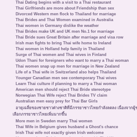
Thai Dating begins with a visit to a Thai restaurant
Thai Girlfriends are more about Friendship than sex
Divorced Western men flock to Thailand for marriage
Thai Brides and Thai Women examined in Australia
Thai women in Germany dislike the weather
Thai Brides make UK and UK men No.1 for marriage
Thai Bride sues Great Britain after marriage and visa row
Irish man fights to bring Thai wife home to Ireland
Thai women in Holland help family in Thailand
Surge of Thai women and Thai wives in Finland
Udon Thani for foreigners who want to marry a Thai woman
Thai women snap up men for marriage in New Zealand
Life of a Thai wife in Switzerland also helps Thailand
Younger Canadian men see contemporary Thai wives
Learn Thai culture if planning to marry a Thai woman
American men should reject Thai Bride stereotype
Norwegian Thai Wife reject Thai Brides TV claim
Australian men easy prey for Thai Bar Girls
อายุเฉลี่ยของชายชาวต่างชาติที่มีภรรยาชาวไทยกำลังลดลง เนื่องจากผู
เลือกภรรยาชาวไทยเพิ่มมากขึ้น
More men in Sweden marry Thai women
Thai Wife in Belgium gives husband a Ghost's chance
Irish Thai wife not exactly given Irish welcome