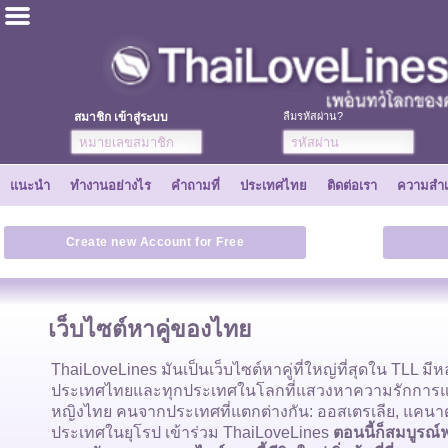
ไทย
ภาษาอังกฤษ
สมาชิก เข้าสู่ระบบ
ลืมรหัสผ่าน?
ลงทะเบียนเลย
แนะนำ
ทำงานอย่างไร
คำถามที่
ประเทศไทย
ติดต่อเรา
ความสำเ
ความสำเร็จ
Create new Account for Free
เพื่อน
เว็บไซต์หาคู่ของไทย
ทำงานอย่างไร
ThaiLoveLines มันเป็นเว็บไซต์หาคู่ที่ใหญ่ที่สุดใน TLL 
ประเทศไทยและทุกประเทศในโลกที่แสวงหาความรักการแต่ง
แนะนำ
หญิงไทย คนจากประเทศที่แตกต่างกัน: ออสเตรเลีย, แคนา
ประเทศในยุโรป เข้าร่วม ThaiLoveLines
ตอนนี้ก็สมบูรณ