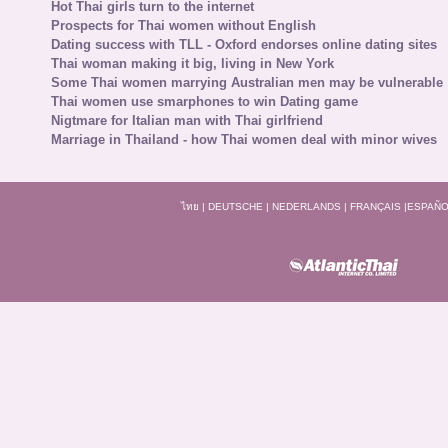
Hot Thai girls turn to the internet
Prospects for Thai women without English
Dating success with TLL - Oxford endorses online dating sites
Thai woman making it big, living in New York
Some Thai women marrying Australian men may be vulnerable
Thai women use smarphones to win Dating game
Nigtmare for Italian man with Thai girlfriend
Marriage in Thailand - how Thai women deal with minor wives
ไทย
|
DEUTSCHE
|
NEDERLANDS
|
FRANÇAIS
|
ESPAÑO