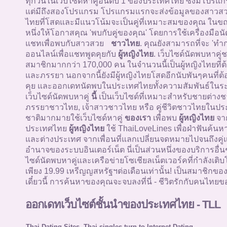
ทุกวันในเว็บไซด์หาคู่อันดับ 1 ของประเทศไทย ซึ่งมีโปรแกรม
แต่มีถึงสองโปรแกรม โปรแกรมแรกจะส่งข้อมูลของสาว
ไทยที่โสดและมีแนวโน้มจะเป็นคู่ที่เหมาะสมของคุณ ในข
หนึ่งให้โอกาสคุณ 'พบกับคู่ของคุณ' โดยการใช้เครื่องมือน
แชทเพื่อพบกับสาวสวย
ชาวไทย
. คุณยังสามารถที่จะ 'ทำ
ออนไลน์เพื่อแชทพูดคุยกับ
ผู้หญิงไทย
. เว็บไซด์นัดพบหาคู
สมาชิกมากกว่า 170,000 คน ในจำนวนนี้เป็นผู้หญิงไทยที่ต
และภรรยา นอกจากนี้ยังมีผู้หญิงไทยโสดอีกนับพันๆคนที่ต้
คุย และออกเดทนัดพบในประเทศไทยทั้งความสัมพันธ์ในระ
เว็บไซด์นัดพบหาคู่
นี้
เป็นเว็บไซด์ที่เหมาะสำหรับชายต่างช
ภรรยาชาวไทย, เจ้าสาวชาวไทย หรือ คู่ชีวิตชาวไทยในปร
ชาติมากมายใช้เว็บไซด์หาคู่
ของเรา
เพื่อพบ
ผู้หญิงไทย
จา
ประเทศไทย
ผู้หญิงไทย
ใช้ ThaiLoveLines เพื่อฝ่าฟันค้นห
และต่างประเทศ จากเพื่อนที่แลกเปลี่ยนจดหมายไปจนถึงคู่
อำนาจของระบบอินเตอร์เน็ต นี่เป็นส่วนหนึ่งของบริการอื่
ไซด์นัดพบหาคู่และเครือข่ายโซเชียลเน็ตเวอร์คที่กำลังเติบโ
เพียง 19.99 เหรีญญสหรัฐฯต่อเดือนเท่านั้น! เป็นสมาชิกขอ
เดี๋ยวนี้ การค้นหาของคุณจะจบลงที่นี่ - ชีวิตรักกับคนไทยขอ
ออกเดทเว็บไซต์ชั้นนำของประเทศไทย - TLL
Thai Dating Sites -Thai singles turn to Internet Dating