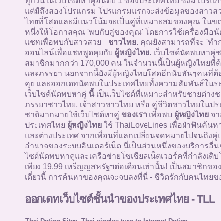
ทุกวันในเว็บไซด์หาคู่อันดับ 1 ของประเทศไทย ซึ่งมีโปรแกรม
แต่มีถึงสองโปรแกรม โปรแกรมแรกจะส่งข้อมูลของสาว
ไทยที่โสดและมีแนวโน้มจะเป็นคู่ที่เหมาะสมของคุณ ในข
หนึ่งให้โอกาสคุณ 'พบกับคู่ของคุณ' โดยการใช้เครื่องมือน
แชทเพื่อพบกับสาวสวย
ชาวไทย
. คุณยังสามารถที่จะ 'ทำ
ออนไลน์เพื่อแชทพูดคุยกับ
ผู้หญิงไทย
. เว็บไซด์นัดพบหาคู
สมาชิกมากกว่า 170,000 คน ในจำนวนนี้เป็นผู้หญิงไทยที่ต
และภรรยา นอกจากนี้ยังมีผู้หญิงไทยโสดอีกนับพันๆคนที่ต้
คุย และออกเดทนัดพบในประเทศไทยทั้งความสัมพันธ์ในระ
เว็บไซด์นัดพบหาคู่
นี้
เป็นเว็บไซด์ที่เหมาะสำหรับชายต่างช
ภรรยาชาวไทย, เจ้าสาวชาวไทย หรือ คู่ชีวิตชาวไทยในปร
ชาติมากมายใช้เว็บไซด์หาคู่
ของเรา
เพื่อพบ
ผู้หญิงไทย
จา
ประเทศไทย
ผู้หญิงไทย
ใช้ ThaiLoveLines เพื่อฝ่าฟันค้นห
และต่างประเทศ จากเพื่อนที่แลกเปลี่ยนจดหมายไปจนถึงคู่
อำนาจของระบบอินเตอร์เน็ต นี่เป็นส่วนหนึ่งของบริการอื่
ไซด์นัดพบหาคู่และเครือข่ายโซเชียลเน็ตเวอร์คที่กำลังเติบโ
เพียง 19.99 เหรีญญสหรัฐฯต่อเดือนเท่านั้น! เป็นสมาชิกขอ
เดี๋ยวนี้ การค้นหาของคุณจะจบลงที่นี่ - ชีวิตรักกับคนไทยขอ
ออกเดทเว็บไซต์ชั้นนำของประเทศไทย - TLL
Thai Dating Sites -Thai singles turn to Internet Dating