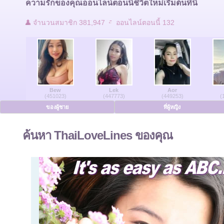
ความรักของคุณออนไลน์ตอนนี้ชีวิตใหม่เริ่มต้นที่นี่
ติดต่อเรา
จำนวนสมาชิก 381,947
ออนไลน์ตอนนี้ 132
ผู้ใช้ที่ออนไลน์
ของผู้ชายออนไลน์
Bew
Lek
Aor
สตรีออนไลน์
(451023)
(447773)
(449253)
(
ของผู้ชาย
ที่ผู้หญิง
ภาษาเยอรมัน
ค้นหา ThaiLoveLines ของคุณ
ภาษาดัทช์
ภาษาฝรั่งเศส
ภาษาสเปน