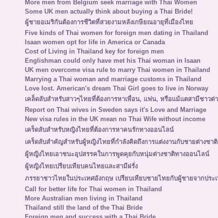
More men from Belgium seek marriage with Thai Women
Some UK men actually think about buying a Thai Bride!
ผู้ชายอเมริกันต้องการชีวิตที่สวยงามหลังเกษียณอายุที่เมืองไทย
Five kinds of Thai women for foreign men dating in Thailand
Isaan women opt for life in America or Canada
Cost of Living in Thailand key for foreign men
Englishman could only have met his Thai woman in Isaan
UK men overcome visa rule to marry Thai women in Thailand
Marrying a Thai woman and marriage customs in Thailand
Love lost. American's dream Thai Girl goes to live in Norway
เคล็ดลับสำหรับสาวๆไทยที่ต้องการหาเพื่อน, แฟน, หรือแม้แตสามีชาวต่า
Report on Thai wives in Sweden says it's Love and Marriage
New visa rules in the UK mean no Thai Wife without income
เคร็ดลับสำหรับหญิงไทยที่ต้องการหาคนรักทางออนไลน์
เคร็ดลับสำคัญสำหรับผู้หญิงไทยที่กำลังคิดถึงการแต่งงานกับชายต่างชาติ
ผู้หญิงไทยเอาชนะอุปสรรคในการพูดคุยกับหนุ่มต่างชาติทางออนไลน์
ผู้หญิงไทยเปรียบเทียบคนไทยและสามีฝรั่ง
ภรรยาชาวไทยในประเทศอังกฤษ เปรียบเทียบชายไทยกับผู้ชายจากประเ
Call for better life for Thai women in Thailand
More Australian men living in Thailand
Thailand still the land of the Thai Bride
Foreign men and success with a Thai Bride