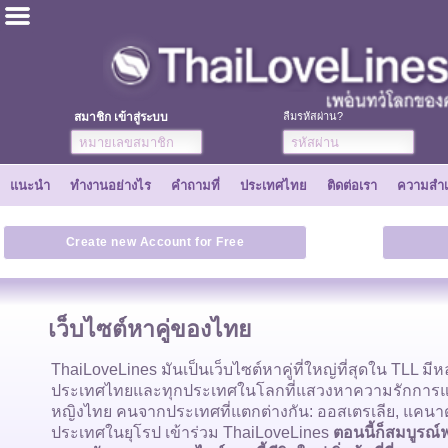
ไทย
ภาษาอังกฤษ
สมาชิก เข้าสู่ระบบ
ลืมรหัสผ่าน?
ลงทะเบียนเลย
แนะนำ
ทำงานอย่างไร
คำถามที่
ประเทศไทย
ติดต่อเรา
ความสำเ
ความสำเร็จ
Create new Account for Free
เพื่อน
เว็บไซต์หาคู่ของไทย
ทำงานอย่างไร
ThaiLoveLines มันเป็นเว็บไซต์หาคู่ที่ใหญ่ที่สุดใน TLL 
ประเทศไทยและทุกประเทศในโลกที่แสวงหาความรักการแต่ง
แนะนำ
หญิงไทย คนจากประเทศที่แตกต่างกัน: ออสเตรเลีย, แคนา
ประเทศในยุโรป เข้าร่วม ThaiLoveLines
ตอนนี้ก็สมบูรณ