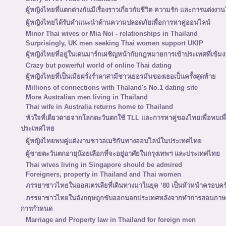
ผู้หญิงไทยที่แตกต่างกันมีเรื่องราวเกี่ยวกับชีวิต ความรัก และการแต่งงานใ
ผู้หญิงไทยได้รับคำแนะนำด้านความปลอดภัยเพื่อการหาคู่ออนไลน์
Minor Thai wives or Mia Noi - relationships in Thailand
Surprisingly, UK men seeking Thai women support UKIP
ผู้หญิงไทยที่อยู่ในเดนมาร์กเผชิญหน้ากับกฎหมายการเข้าประเทศที่เข้มง
Crazy but powerful world of online Thai dating
ผู้หญิงไทยที่เป็นเมียฝรั่งร่ำลาสามีชาวเยอรมันของเธอเป็นครั้งสุดท้าย
Millions of connections with Thaland's No.1 dating site
More Australian men living in Thailand
Thai wife in Australia returns home to Thailand
หัวใจที่เดียวดายจากโลกตะวันตกใช้ TLL และการหาคู่ของไทยเพื่อพบเ
ประเทศไทย
ผู้หญิงไทยพบคู่แต่งงานชาวอเมริกันทางออนไลน์ในประเทศไทย
ผู้ชายตะวันตกอายุน้อยเลือกที่จะอยู่อาศัยในกรุงเทพฯ และประเทศไทย
Thai wives living in Singapore should be admired
Foreigners, property in Thailand and Thai women
ภรรยาชาวไทยในออสเตรเลียที่เดินทางมาในยุค ’80 เป็นหัวหน้าครอบคร
ภรรยาชาวไทยในอังกฤษถูกขับออกนอกประเทศหลังจากทำการสอบภาษาอั
การกำหนด
Marriage and Property law in Thailand for foreign men