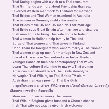
Thai Dating begins with a visit to a Thai restaurant
Thai Girlfriends are more about Friendship than sex
Divorced Western men flock to Thailand for marriage
Thai Brides and Thai Women examined in Australia
Thai women in Germany dislike the weather
Thai Brides make UK and UK men No.1 for marriage
Thai Bride sues Great Britain after marriage and visa row
Irish man fights to bring Thai wife home to Ireland
Thai women in Holland help family in Thailand
Surge of Thai women and Thai wives in Finland
Udon Thani for foreigners who want to marry a Thai woman
Thai women snap up men for marriage in New Zealand
Life of a Thai wife in Switzerland also helps Thailand
Younger Canadian men see contemporary Thai wives
Learn Thai culture if planning to marry a Thai woman
American men should reject Thai Bride stereotype
Norwegian Thai Wife reject Thai Brides TV claim
Australian men easy prey for Thai Bar Girls
อายุเฉลี่ยของชายชาวต่างชาติที่มีภรรยาชาวไทยกำลังลดลง เนื่องจากผู
เลือกภรรยาชาวไทยเพิ่มมากขึ้น
More men in Sweden marry Thai women
Thai Wife in Belgium gives husband a Ghost's chance
Irish Thai wife not exactly given Irish welcome