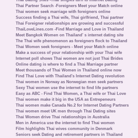
Thai Partner Search -Foreigners Meet your Match online
Thai women seek marriage with foreigners online
Success finding a Thai wife, Thai girlfriend, Thai partner
Thai Foreigner relationships are growing and successful
ThaiLoveLines.com -Find Marriage and Love in Thailand
Meet Bangkok Women on Thailand' s internet dating site
The Thai wife phenomenon as foreigners flock to Thailand
Thai Women seek foreigners - Meet your Match online
Make a success of your relationship with your Thai wife
Internet poll shows Thai women are not just Thai Brides
Online dating is where to find a Thai Marriage partner
Meet thousands of Thai Women in Thailand online now
Find Thai Love with Thailand's Internet Dating revolution
Thai women in Norway as Norwegian men seek partners
Sexy Thai women use the internet to find life partners
Easy as ABC - Find Thai Women, a Thai wife or Thai Love
Thai women make it big in the USA as Entrepeneurs
Thai women make Canada No.2 for Internet Dating Partners
Thai women meet UK men through Thai Dating sites
Thai Women drive Thai relationships in Australia
Men in America use the internet to find Thai women
Film highlights Thai wives community in Denmark
Seniors seek Dating and retirement partners in Thailand