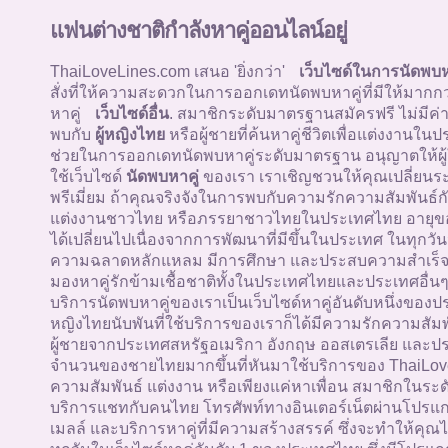
แฟนต่างชาติกำลังหาคู่ออนไลน์อยู่
ThaiLoveLines.com เสนอ 'ยิ่งกว่า'
เว็บไซด์ในการนัดพบห
สั่งที่ให้ความสะดวกในการออกเดทนัดพบหาคู่ที่มีให้มากก
หาคู่
เว็บไซด์อื่น
. สมาชิกระดับมาตรฐานสมัครฟรี ไม่มีค่
พบกับ
ผู้หญิงไทย
หรือผู้ชายที่ค้นหาคู่ชีวิตเพื่อแต่งงานใน
ช่วยในการออกเดทนัดพบหาคู่ระดับมาตรฐาน อนุญาตให้ผู้
ใช้เว็บไซด์
นัดพบหาคู่
ของเรา เราเชิญชวนให้คุณเปลี่ยนระ
พรีเมี่ยม ถ้าคุณจริงจังในการพบกับความรักความสัมพันธ์กั
แต่งงานชาวไทย หรือภรรยาชาวไทยในประเทศไทย อายุข
ได้เปลี่ยนไปเนื่องจากการพัฒนาที่มีขึ้นในประเทศ ในทุกวัน
ความฉลาดหลักแหลม มีการศึกษา และประสบความสำเร็จ ผู
มองหาคู่รักข้ามเชื้อชาติทั้งในประเทศไทยและประเทศอื่นๆท
บริการนัดพบหาคู่ของเราเป็นเว็บไซด์หาคู่อันดับหนึ่งของป
หญิงไทยนับพันที่ใช้บริการของเราก็ได้มีความรักความสัม
ผู้ชายจากประเทศสหรัฐอเมริกา อังกฤษ ออสเตรเลีย และประ
จำนวนของชายไทยมากขึ้นที่หันมาใช้บริการของ ThaiLoveL
ความสัมพันธ์ แต่งงาน หรือเพียงแค่หาเพื่อน สมาชิกในระด
บริการแชทกับคนไทย โทรศัพท์ทางอินเตอร์เน็ตผ่านโปรแกร
เมลล์ และบริการหาคู่ที่มีความสร้างสรรค์ ซึ่งจะทำให้ค