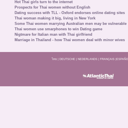
Hot Thai girls turn to the internet
Prospects for Thai women without English
Dating success with TLL - Oxford endorses online dating sites
Thai woman making it big, living in New York
Some Thai women marrying Australian men may be vulnerable
Thai women use smarphones to win Dating game
Nigtmare for Italian man with Thai girlfriend
Marriage in Thailand - how Thai women deal with minor wives
ไทย
|
DEUTSCHE
|
NEDERLANDS
|
FRANÇAIS
|
ESPAÑO