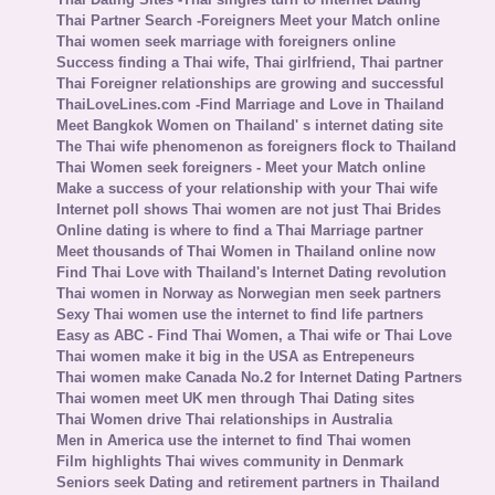
Thai Partner Search -Foreigners Meet your Match online
Thai women seek marriage with foreigners online
Success finding a Thai wife, Thai girlfriend, Thai partner
Thai Foreigner relationships are growing and successful
ThaiLoveLines.com -Find Marriage and Love in Thailand
Meet Bangkok Women on Thailand' s internet dating site
The Thai wife phenomenon as foreigners flock to Thailand
Thai Women seek foreigners - Meet your Match online
Make a success of your relationship with your Thai wife
Internet poll shows Thai women are not just Thai Brides
Online dating is where to find a Thai Marriage partner
Meet thousands of Thai Women in Thailand online now
Find Thai Love with Thailand's Internet Dating revolution
Thai women in Norway as Norwegian men seek partners
Sexy Thai women use the internet to find life partners
Easy as ABC - Find Thai Women, a Thai wife or Thai Love
Thai women make it big in the USA as Entrepeneurs
Thai women make Canada No.2 for Internet Dating Partners
Thai women meet UK men through Thai Dating sites
Thai Women drive Thai relationships in Australia
Men in America use the internet to find Thai women
Film highlights Thai wives community in Denmark
Seniors seek Dating and retirement partners in Thailand