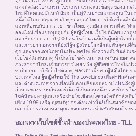
ทุกวันในเว็บไซด์หาคู่อันดับ 1 ของประเทศไทย ซึ่งมีโปรแกรม
แต่มีถึงสองโปรแกรม โปรแกรมแรกจะส่งข้อมูลของสาว
ไทยที่โสดและมีแนวโน้มจะเป็นคู่ที่เหมาะสมของคุณ ในข
หนึ่งให้โอกาสคุณ 'พบกับคู่ของคุณ' โดยการใช้เครื่องมือน
แชทเพื่อพบกับสาวสวย
ชาวไทย
. คุณยังสามารถที่จะ 'ทำ
ออนไลน์เพื่อแชทพูดคุยกับ
ผู้หญิงไทย
. เว็บไซด์นัดพบหาคู
สมาชิกมากกว่า 170,000 คน ในจำนวนนี้เป็นผู้หญิงไทยที่ต
และภรรยา นอกจากนี้ยังมีผู้หญิงไทยโสดอีกนับพันๆคนที่ต้
คุย และออกเดทนัดพบในประเทศไทยทั้งความสัมพันธ์ในระ
เว็บไซด์นัดพบหาคู่
นี้
เป็นเว็บไซด์ที่เหมาะสำหรับชายต่างช
ภรรยาชาวไทย, เจ้าสาวชาวไทย หรือ คู่ชีวิตชาวไทยในปร
ชาติมากมายใช้เว็บไซด์หาคู่
ของเรา
เพื่อพบ
ผู้หญิงไทย
จา
ประเทศไทย
ผู้หญิงไทย
ใช้ ThaiLoveLines เพื่อฝ่าฟันค้นห
และต่างประเทศ จากเพื่อนที่แลกเปลี่ยนจดหมายไปจนถึงคู่
อำนาจของระบบอินเตอร์เน็ต นี่เป็นส่วนหนึ่งของบริการอื่
ไซด์นัดพบหาคู่และเครือข่ายโซเชียลเน็ตเวอร์คที่กำลังเติบโ
เพียง 19.99 เหรีญญสหรัฐฯต่อเดือนเท่านั้น! เป็นสมาชิกขอ
เดี๋ยวนี้ การค้นหาของคุณจะจบลงที่นี่ - ชีวิตรักกับคนไทยขอ
ออกเดทเว็บไซต์ชั้นนำของประเทศไทย - TLL
Thai Dating Sites -Thai singles turn to Internet Dating