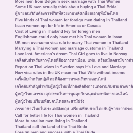
More men from Belgium seek marriage with Thai Women
Some UK men actually think about buying a Thai Bride!
ผู้ชายอเมริกันต้องการชีวิตที่สวยงามหลังเกษียณอายุที่เมืองไทย
Five kinds of Thai women for foreign men dating in Thailand
Isaan women opt for life in America or Canada
Cost of Living in Thailand key for foreign men
Englishman could only have met his Thai woman in Isaan
UK men overcome visa rule to marry Thai women in Thailand
Marrying a Thai woman and marriage customs in Thailand
Love lost. American's dream Thai Girl goes to live in Norway
เคล็ดลับสำหรับสาวๆไทยที่ต้องการหาเพื่อน, แฟน, หรือแม้แตสามีชาวต่า
Report on Thai wives in Sweden says it's Love and Marriage
New visa rules in the UK mean no Thai Wife without income
เคร็ดลับสำหรับหญิงไทยที่ต้องการหาคนรักทางออนไลน์
เคร็ดลับสำคัญสำหรับผู้หญิงไทยที่กำลังคิดถึงการแต่งงานกับชายต่างชาติ
ผู้หญิงไทยเอาชนะอุปสรรคในการพูดคุยกับหนุ่มต่างชาติทางออนไลน์
ผู้หญิงไทยเปรียบเทียบคนไทยและสามีฝรั่ง
ภรรยาชาวไทยในประเทศอังกฤษ เปรียบเทียบชายไทยกับผู้ชายจากประเ
Call for better life for Thai women in Thailand
More Australian men living in Thailand
Thailand still the land of the Thai Bride
Foreign men and success with a Thai Bride