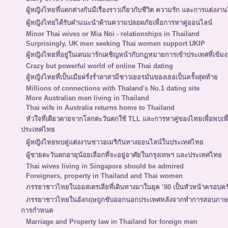
ผู้หญิงไทยที่แตกต่างกันมีเรื่องราวเกี่ยวกับชีวิต ความรัก และการแต่งงานใ
ผู้หญิงไทยได้รับคำแนะนำด้านความปลอดภัยเพื่อการหาคู่ออนไลน์
Minor Thai wives or Mia Noi - relationships in Thailand
Surprisingly, UK men seeking Thai women support UKIP
ผู้หญิงไทยที่อยู่ในเดนมาร์กเผชิญหน้ากับกฎหมายการเข้าประเทศที่เข้มง
Crazy but powerful world of online Thai dating
ผู้หญิงไทยที่เป็นเมียฝรั่งร่ำลาสามีชาวเยอรมันของเธอเป็นครั้งสุดท้าย
Millions of connections with Thaland's No.1 dating site
More Australian men living in Thailand
Thai wife in Australia returns home to Thailand
หัวใจที่เดียวดายจากโลกตะวันตกใช้ TLL และการหาคู่ของไทยเพื่อพบเ
ประเทศไทย
ผู้หญิงไทยพบคู่แต่งงานชาวอเมริกันทางออนไลน์ในประเทศไทย
ผู้ชายตะวันตกอายุน้อยเลือกที่จะอยู่อาศัยในกรุงเทพฯ และประเทศไทย
Thai wives living in Singapore should be admired
Foreigners, property in Thailand and Thai women
ภรรยาชาวไทยในออสเตรเลียที่เดินทางมาในยุค ’80 เป็นหัวหน้าครอบคร
ภรรยาชาวไทยในอังกฤษถูกขับออกนอกประเทศหลังจากทำการสอบภาษาอั
การกำหนด
Marriage and Property law in Thailand for foreign men