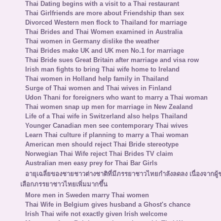
Thai Dating begins with a visit to a Thai restaurant
Thai Girlfriends are more about Friendship than sex
Divorced Western men flock to Thailand for marriage
Thai Brides and Thai Women examined in Australia
Thai women in Germany dislike the weather
Thai Brides make UK and UK men No.1 for marriage
Thai Bride sues Great Britain after marriage and visa row
Irish man fights to bring Thai wife home to Ireland
Thai women in Holland help family in Thailand
Surge of Thai women and Thai wives in Finland
Udon Thani for foreigners who want to marry a Thai woman
Thai women snap up men for marriage in New Zealand
Life of a Thai wife in Switzerland also helps Thailand
Younger Canadian men see contemporary Thai wives
Learn Thai culture if planning to marry a Thai woman
American men should reject Thai Bride stereotype
Norwegian Thai Wife reject Thai Brides TV claim
Australian men easy prey for Thai Bar Girls
อายุเฉลี่ยของชายชาวต่างชาติที่มีภรรยาชาวไทยกำลังลดลง เนื่องจากผู
เลือกภรรยาชาวไทยเพิ่มมากขึ้น
More men in Sweden marry Thai women
Thai Wife in Belgium gives husband a Ghost's chance
Irish Thai wife not exactly given Irish welcome