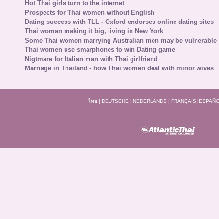
Hot Thai girls turn to the internet
Prospects for Thai women without English
Dating success with TLL - Oxford endorses online dating sites
Thai woman making it big, living in New York
Some Thai women marrying Australian men may be vulnerable
Thai women use smarphones to win Dating game
Nigtmare for Italian man with Thai girlfriend
Marriage in Thailand - how Thai women deal with minor wives
ไทย
|
DEUTSCHE
|
NEDERLANDS
|
FRANÇAIS
|
ESPAÑO