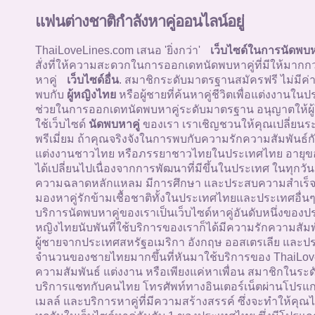
แฟนต่างชาติกำลังหาคู่ออนไลน์อยู่
ThaiLoveLines.com เสนอ 'ยิ่งกว่า'
เว็บไซด์ในการนัดพบห
สั่งที่ให้ความสะดวกในการออกเดทนัดพบหาคู่ที่มีให้มากก
หาคู่
เว็บไซด์อื่น
. สมาชิกระดับมาตรฐานสมัครฟรี ไม่มีค่
พบกับ
ผู้หญิงไทย
หรือผู้ชายที่ค้นหาคู่ชีวิตเพื่อแต่งงานใน
ช่วยในการออกเดทนัดพบหาคู่ระดับมาตรฐาน อนุญาตให้ผู้
ใช้เว็บไซด์
นัดพบหาคู่
ของเรา เราเชิญชวนให้คุณเปลี่ยนระ
พรีเมี่ยม ถ้าคุณจริงจังในการพบกับความรักความสัมพันธ์กั
แต่งงานชาวไทย หรือภรรยาชาวไทยในประเทศไทย อายุข
ได้เปลี่ยนไปเนื่องจากการพัฒนาที่มีขึ้นในประเทศ ในทุกวัน
ความฉลาดหลักแหลม มีการศึกษา และประสบความสำเร็จ ผู
มองหาคู่รักข้ามเชื้อชาติทั้งในประเทศไทยและประเทศอื่นๆท
บริการนัดพบหาคู่ของเราเป็นเว็บไซด์หาคู่อันดับหนึ่งของป
หญิงไทยนับพันที่ใช้บริการของเราก็ได้มีความรักความสัม
ผู้ชายจากประเทศสหรัฐอเมริกา อังกฤษ ออสเตรเลีย และประ
จำนวนของชายไทยมากขึ้นที่หันมาใช้บริการของ ThaiLoveL
ความสัมพันธ์ แต่งงาน หรือเพียงแค่หาเพื่อน สมาชิกในระด
บริการแชทกับคนไทย โทรศัพท์ทางอินเตอร์เน็ตผ่านโปรแกร
เมลล์ และบริการหาคู่ที่มีความสร้างสรรค์ ซึ่งจะทำให้ค