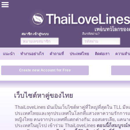
ไทย
ภาษาอังกฤษ
สมาชิก เข้าสู่ระบบ
ลืมรหัสผ่าน?
ลงทะเบียนเลย
แนะนำ
ทำงานอย่างไร
คำถามที่
ประเทศไทย
ติดต่อเรา
ความสำเ
ความสำเร็จ
Create new Account for Free
เพื่อน
เว็บไซต์หาคู่ของไทย
ทำงานอย่างไร
ThaiLoveLines มันเป็นเว็บไซต์หาคู่ที่ใหญ่ที่สุดใน TLL 
ประเทศไทยและทุกประเทศในโลกที่แสวงหาความรักการแต่ง
แนะนำ
หญิงไทย คนจากประเทศที่แตกต่างกัน: ออสเตรเลีย, แคนา
ประเทศในยุโรป เข้าร่วม ThaiLoveLines
ตอนนี้ก็สมบูรณ