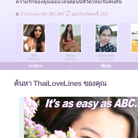
ความรักของคุณออนไลน์ตอนนี้ชีวิตใหม่เริ่มต้นที่นี่
ติดต่อเรา
จำนวนสมาชิก 381,947
ออนไลน์ตอนนี้ 152
ผู้ใช้ที่ออนไลน์
ของผู้ชายออนไลน์
Mai
Tanya
Suwannee
สตรีออนไลน์
(460685)
(460681)
(448071)
(
ของผู้ชาย
ที่ผู้หญิง
ภาษาเยอรมัน
ค้นหา ThaiLoveLines ของคุณ
ภาษาดัทช์
ภาษาฝรั่งเศส
ภาษาสเปน