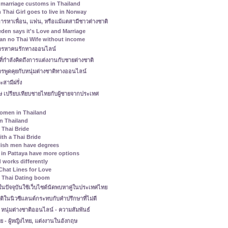
marriage customs in Thailand
Thai Girl goes to live in Norway
การหาเพื่อน, แฟน, หรือแม้แตสามีชาวต่างชาติ
den says it's Love and Marriage
ean no Thai Wife without income
งการหาคนรักทางออนไลน์
ที่กำลังคิดถึงการแต่งงานกับชายต่างชาติ
พูดคุยกับหนุ่มต่างชาติทางออนไลน์
สามีฝรั่ง
เปรียบเทียบชายไทยกับผู้ชายจากประเทศ
 women in Thailand
in Thailand
e Thai Bride
th a Thai Bride
lish men have degrees
s in Pattaya have more options
 works differently
hat Lines for Love
l Thai Dating boom
ปัจจุบันใช้เว็บไซด์นัดพบหาคู่ในประเทศไทย
ติในนิวซีแลนด์กระทบกับคำปรึกษาที่ไม่ดี
 หนุ่มต่างชาติออนไลน์ - ความสัมพันธ์
 ผู้หญิงไทย, แต่งงานในอังกฤษ