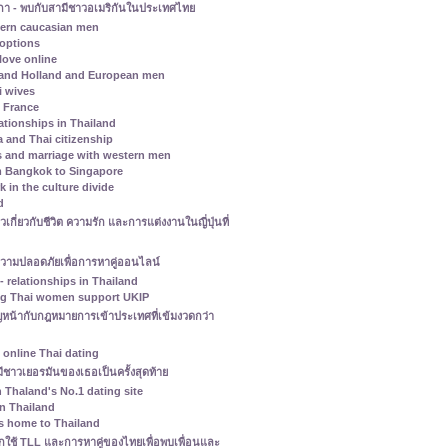
กา - พบกับสามีชาวอเมริกันในประเทศไทย
ern caucasian men
 options
love online
 and Holland and European men
i wives
h France
ationships in Thailand
a and Thai citizenship
s and marriage with western men
m Bangkok to Singapore
in the culture divide
d
าวเกี่ยวกับชีวิต ความรัก และการแต่งงานในญี่ปุ่นที่
ความปลอดภัยเพื่อการหาคู่ออนไลน์
- relationships in Thailand
ng Thai women support UKIP
ชิญหน้ากับกฎหมายการเข้าประเทศที่เข้มงวดกว่า
 online Thai dating
สามีชาวเยอรมันของเธอเป็นครั้งสุดท้าย
 Thaland's No.1 dating site
in Thailand
ns home to Thailand
กใช้ TLL และการหาคู่ของไทยเพื่อพบเพื่อนและ