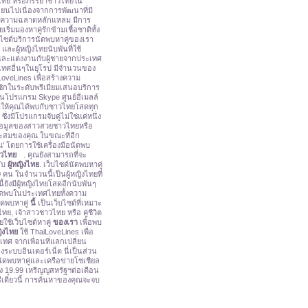
าวไทย หรือภรรยาชาวไทยใน
ยนไปเนื่องจากการพัฒนาที่มี
ยมีความฉลาดหลักแหลม มีการ
่มมองหาคู่รักข้ามเชื้อชาติทั้ง
ไซด์บริการนัดพบหาคู่ของเรา
และผู้หญิงไทยนับพันที่ใช้
และแต่งงานกับผู้ชายจากประเทศ
เทศอื่นๆในยุโรป มีจำนวนของ
oveLines เพื่อสร้างความ
าชิกในระดับพรีเมี่ยมเสนอบริการ
นโปรแกรม Skype ศูนย์อีเมลล์
ะทำให้คุณได้พบกับชาวไทยโสดทุก
่งมีโปรแกรมจับคู่ไม่ใช่แค่หนึ่ง
้อมูลของสาวสวยชาวไทยหรือ
าะสมของคุณ ในขณะที่อีก
' โดยการใช้เครื่องมือนัดพบ
วไทย
. คุณยังสามารถที่จะ
ับ
ผู้หญิงไทย
. เว็บไซด์นัดพบหาคู่
คน ในจำนวนนี้เป็นผู้หญิงไทยที่
ังมีผู้หญิงไทยโสดอีกนับพันๆ
นัดพบในประเทศไทยทั้งความ
ัดพบหาคู่
นี้
เป็นเว็บไซด์ที่เหมาะ
ย, เจ้าสาวชาวไทย หรือ คู่ชีวิต
ช้เว็บไซด์หาคู่
ของเรา
เพื่อพบ
ญิงไทย
ใช้ ThaiLoveLines เพื่อ
ทศ จากเพื่อนที่แลกเปลี่ยน
ะบบอินเตอร์เน็ต นี่เป็นส่วน
ัดพบหาคู่และเครือข่ายโซเชียล
ียง 19.99 เหรีญญสหรัฐฯต่อเดือน
ีเดี๋ยวนี้ การค้นหาของคุณจะจบ