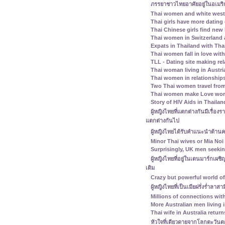
ภรรยาชาวไทยอาศัยอยู่ในอเมริ
Thai women and white west
Thai girls have more dating
Thai Chinese girls find new 
Thai women in Switzerland
Expats in Thailand with Tha
Thai women fall in love wit
TLL - Dating site making rel
Thai woman living in Austri
Thai women in relationship
Two Thai women travel fro
Thai women make Love work 
Story of HIV Aids in Thailan
ผู้หญิงไทยที่แตกต่างกันมีเรื่องร
แตกต่างกันไป
ผู้หญิงไทยได้รับคำแนะนำด้าน
Minor Thai wives or Mia Noi 
Surprisingly, UK men seeki
ผู้หญิงไทยที่อยู่ในเดนมาร์กเผ
เดิม
Crazy but powerful world of
ผู้หญิงไทยที่เป็นเมียฝรั่งร่ำลา
Millions of connections with
More Australian men living 
Thai wife in Australia retur
หัวใจที่เดียวดายจากโลกตะวันต