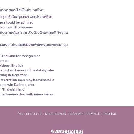
มริกันทางออนไลน์ในประเทศไทย
่จะอยู่อาศัยในกรุงเทพฯ และประเทศไทย
ore should be admired
ailand and Thai women
ดินทางมาในยุค ’80 เป็นหัวหน้าครอบครัวในตอน
บออกนอกประเทศหลังจากทำการสอบภาษาอังกฤษ
n Thailand for foreign men
ternet
ithout English
xford endorses online dating sites
iving in New York
Australian men may be vulnerable
s to win Dating game
 Thai girlfriend
 Thai women deal with minor wives
ไทย
|
DEUTSCHE
|
NEDERLANDS
|
FRANÇAIS
|
ESPAÑOL
|
ENGLISH