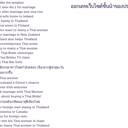
ike the weather
ออกเดทเว็บไซต์ชั้นนำของป
 men No.1 for marriage
n after marriage and visa row
ai wife home to Ireland
family in Thailand
ai wives in Finland
who want to marry a Thai woman
r marriage in New Zealand
erland also helps Thailand
contemporary Thai wives
ing to marry a Thai woman
Thai Bride stereotype
Thai Brides TV claim
 Thai Bar Girls
่มีภรรยาชาวไทยกำลังลดลง เนื่องจากผู้ชายตะวัน
่มมากขึ้น
 Thai women
 husband a Ghost's chance
given Irish welcome
k marriage with Thai Women
 about buying a Thai Bride!
ยงามหลังเกษียณอายุที่เมืองไทย
r foreign men dating in Thailand
 America or Canada
ey for foreign men
 met his Thai woman in Isaan
to marry Thai women in Thailand