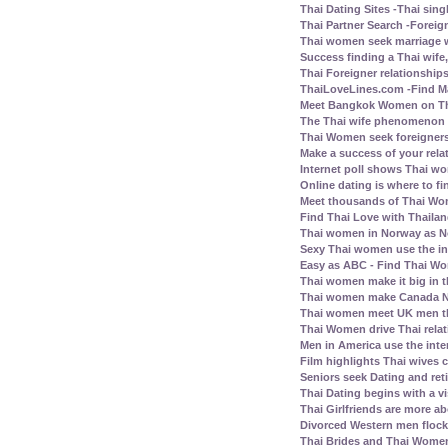
Thai Dating Sites -Thai sing
Thai Partner Search -Foreig
Thai women seek marriage w
Success finding a Thai wife, 
Thai Foreigner relationship
ThaiLoveLines.com -Find Ma
Meet Bangkok Women on Thai
The Thai wife phenomenon a
Thai Women seek foreigners
Make a success of your rela
Internet poll shows Thai wo
Online dating is where to fi
Meet thousands of Thai Wo
Find Thai Love with Thailand
Thai women in Norway as N
Sexy Thai women use the inte
Easy as ABC - Find Thai Wom
Thai women make it big in 
Thai women make Canada No.
Thai women meet UK men th
Thai Women drive Thai relat
Men in America use the inte
Film highlights Thai wives
Seniors seek Dating and ret
Thai Dating begins with a vis
Thai Girlfriends are more a
Divorced Western men flock 
Thai Brides and Thai Women