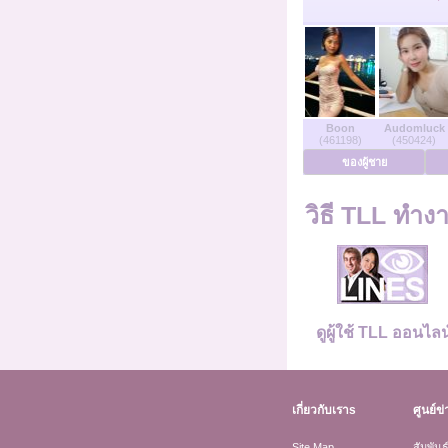
ติดต่อเรา
ผู้ใช้ที่ออนไลน์
ของผู้ชายออนไลน์
Boon
Audomluck
(461198)
(450424)
ของผู้ชาย
สตรีออนไลน์
วิธี TLL ทำงาน
ภาษาเยอรมัน
ภาษาดัทช์
ดูผู้ใช้ TLL ออนไลน
ภาษาฝรั่งเศส
เกี่ยวกับเราs
ศูนย์ข่
ภาษาสเปน
Site Map
สัมพันธ