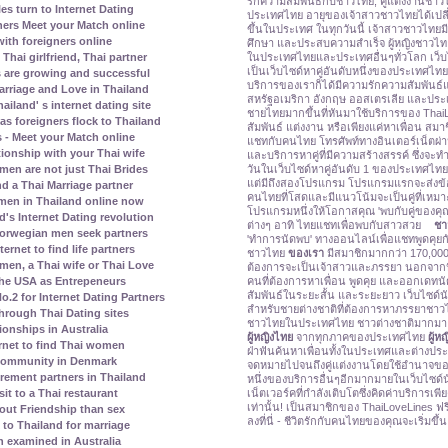
รักความสัมพันธ์กับชาวไทย, คู่แต่งงานช
les turn to Internet Dating
ประเทศไทย อายุของเจ้าสาวชาวไทยได้เปลี่
ners Meet your Match online
ขึ้นในประเทศ ในทุกวันนี้ เจ้าสาวชาวไท
ith foreigners online
ศึกษา และประสบความสำเร็จ ผู้หญิงชาวไทยเริ
ในประเทศไทยและประเทศอื่นๆทั่วโลก เว็บ
Thai girlfriend, Thai partner
เป็นเว็บไซด์หาคู่อันดับหนึ่งของประเทศไทย 
s are growing and successful
บริการของเราก็ได้มีความรักความสัมพันธ์
rriage and Love in Thailand
สหรัฐอเมริกา อังกฤษ ออสเตรเลีย และประ
land' s internet dating site
ชายไทยมากขึ้นที่หันมาใช้บริการของ ThaiL
s foreigners flock to Thailand
สัมพันธ์ แต่งงาน หรือเพียงแค่หาเพื่อน สม
 - Meet your Match online
แชทกับคนไทย โทรศัพท์ทางอินเตอร์เน็ตผ่า
tionship with your Thai wife
และบริการหาคู่ที่มีความสร้างสรรค์ ซึ่งจ
วันในเว็บไซด์หาคู่อันดับ 1 ของประเทศไทย ซึ
men are not just Thai Brides
แต่มีถึงสองโปรแกรม โปรแกรมแรกจะส่งข
nd a Thai Marriage partner
คนไทยที่โสดและมีแนวโน้มจะเป็นคู่ที่เหม
men in Thailand online now
โปรแกรมหนึ่งให้โอกาสคุณ 'พบกับคู่ของคุณ
's Internet Dating revolution
ต่างๆ อาทิ ไทยแชทเพื่อพบกับสาวสวย
ชา
orwegian men seek partners
'ทำการนัดพบ' ทางออนไลน์เพื่อแชทพูดคุยก
rnet to find life partners
ชาวไทย
ของเรา
มีสมาชิกมากกว่า 170,000 
en, a Thai wife or Thai Love
ต้องการจะเป็นเจ้าสาวและภรรยา นอกจากนี้ย
คนที่ต้องการหาเพื่อน พูดคุย และออกเดท
the USA as Entrepeneurs
สัมพันธ์ในระยะสั้น และระยะยาว เว็บไซด์น
2 for Internet Dating Partners
สำหรับชายต่างชาติที่ต้องการหาภรรยาชาวไท
rough Thai Dating sites
ชาวไทยในประเทศไทย ชาวต่างชาติมากมายใ
ionships in Australia
ผู้หญิงไทย
จากทุกภาคของประเทศไทย
ผู้ห
rnet to find Thai women
ฝ่าฟันค้นหาเพื่อนทั้งในประเทศและต่างประเ
 community in Denmark
จดหมายไปจนถึงคู่แต่งงานโดยใช้อำนาจของร
irement partners in Thailand
หนึ่งของบริการอื่นๆอีกมากมายในเว็บไซด์น
เน็ตเวอร์คที่กำลังเติบโตซึ่งคิดค่าบริการเพ
it to a Thai restaurant
เท่านั้น! เป็นสมาชิกของ ThaiLoveLines ฟร
bout Friendship than sex
ลงที่นี่ - ชีวิตรักกับคนไทยของคุณจะเริ่มขึ้น
to Thailand for marriage
 examined in Australia