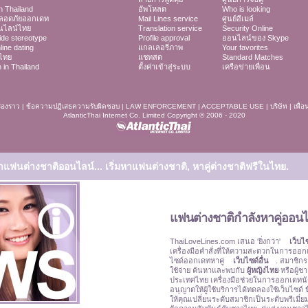
in Thailand
อัพโหลด
Who is looking
ลอดภัยออกเดท
Mail Lines service
ศูนย์อีเมล์
นไลน์ไทย
Translation service
Security Online
ide stereotype
Profile approval
ออนไลน์ของ Skype
line dating
แกลเลอรี่ภาพ
Your favorites
ไทย
แชทสด
Standard Matches
in Thailand
ตั้งค่าเข้าสู่ระบบ
เครือข่ายเพื่อน
รื่องราว
|
ข้อความปฏิเสธความรับผิดชอบ
|
LAW ENFORCEMENT
|
ACCEPTABLE USE
|
บริษัท
|
เพื่อ
AtlanticThai Internet Co. Limited Copyright © 2006 - 2020
หาแฟนต่างชาติออนไลน์...
เริ่มหาแฟนต่างชาติ, หาคู่ต่างชาติฟรีในไทย.
แฟนต่างชาติกำลังหาคู่ออนไล
ThaiLoveLines.com เสนอ 'ยิ่งกว่า'
เว็บไ
เครื่องมือคำสั่งที่ให้ความสะดวกในการออกเด
ไซด์ออกเดทหาคู่
เว็บไซด์อื่น
. สมาชิกร
ใช้จ่าย ค้นหาและพบกับ
ผู้หญิงไทย
หรือผู้ชา
ประเทศไทย เครื่องมือช่วยในการออกเดทน
อนุญาตให้ผู้ใช้บริการได้ทดลองใช้เว็บไซด์
ให้คุณเปลี่ยนระดับสมาชิกเป็นระดับพรีเมี่