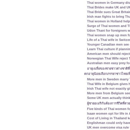
Thai women in Germany disl
Thai Brides make UK and UK
Thai Bride sues Great Britai
Irish man fights to bring Th
Thai women in Holland help 
Surge of Thai women and Th
Udon Thani for foreigners 
Thai women snap up men fo
Life of a Thai wife in Switz
Younger Canadian men see 
Learn Thai culture if plann
American men should reject 
Norwegian Thai Wife reject 
Australian men easy prey for
อายุเฉลี่ยของชายชาวต่างชาติที
ตกอายุน้อยเลือกภรรยาชาวไทยเพิ
More men in Sweden marry
Thai Wife in Belgium gives
Irish Thai wife not exactly 
More men from Belgium see
Some UK men actually think
ผู้ชายอเมริกันต้องการชีวิตที่สว
Five kinds of Thai women fo
Isaan women opt for life in
Cost of Living in Thailand k
Englishman could only have
UK men overcome visa rule 