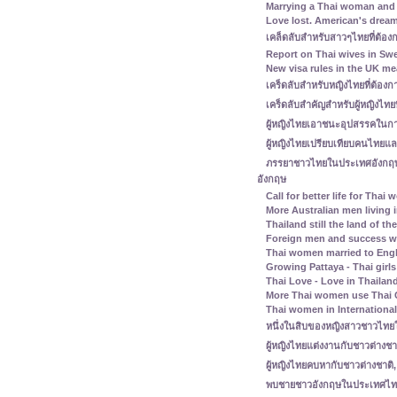
Marrying a Thai woman and 
Love lost. American's dream 
เคล็ดลับสำหรับสาวๆไทยที่ต้อง
Report on Thai wives in Swe
New visa rules in the UK m
เคร็ดลับสำหรับหญิงไทยที่ต้อ
เคร็ดลับสำคัญสำหรับผู้หญิงไทย
ผู้หญิงไทยเอาชนะอุปสรรคในการ
ผู้หญิงไทยเปรียบเทียบคนไทยและ
ภรรยาชาวไทยในประเทศอังกฤษ 
อังกฤษ
Call for better life for Thai
More Australian men living 
Thailand still the land of th
Foreign men and success wi
Thai women married to Eng
Growing Pattaya - Thai girl
Thai Love - Love in Thailand
More Thai women use Thai C
Thai women in Internationa
หนึ่งในสิบของหญิงสาวชาวไทยใน
ผู้หญิงไทยแต่งงานกับชาวต่างชา
ผู้หญิงไทยคบหากับชาวต่างชาติ,
พบชายชาวอังกฤษในประเทศไทย -