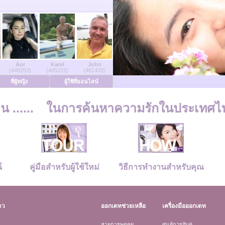
Aor
Karel
John
(449253)
(445222)
(461433)
ที่ผู้หญิง
ผู้ใช้ที่ออนไลน์
 ......
ในการค้นหาความรักในประเทศไ
์
คู่มือสำหรับผู้ใช้ใหม่
วิธีการทำงานสำหรับคุณ
าว
ออกเดทช่วยเหลือ
เครื่องมือออกเดท
์
สายการพูดคุย
ศูนย์การจับคู่