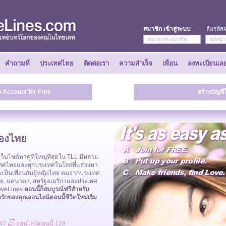
สมาชิก เข้าสู่ระบบ
ลืมรหัส
คำถามที่
ประเทศไทย
ติดต่อเรา
ความสำเร็จ
เพื่อน
ลงทะเบียนเล
 Account for Free
สร้างบัญชี
ของไทย
็บไซต์หาคู่ที่ใหญ่ที่สุดใน TLL มีหลาย
ทศไทยและทุกประเทศในโลกที่แสวงหา
ป็นเพื่อนกับผู้หญิงไทย คนจากประเทศ
เลีย, แคนาดา, สหรัฐอเมริกาและประเทศ
LoveLines
ตอนนี้ก็สมบูรณ์ฟรีสำหรับ
กของคุณออนไลน์ตอนนี้ชีวิตใหม่เริ่ม
947
ออนไลน์ตอนนี้ 128