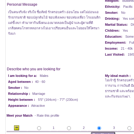
Religion:
Buddhis
Personal Message
Ethnicity:
Pacific
เป็นคนจริงจัง จริงใจ ซื่อสัตย์ รักครอบครัว อ่อนโยน แต่ไม่อ่อนแอ
Smoker:
No
รักธรรมชาติ ชอบปลูกต้นไม้ ชอบฟังเพลง ชอบท่องเที่ยว โรแมนติก
Drinking:
Yes som
แต่ขี้เหงา ทำมาหากินพึ่งตนเองมาตลอดเป็นผู้นำและผู้ตามที่ดี
Marital Status:
Di
เกลียดคนโกหกหลอกลวงไม่เอาเปรียบคนอื่นและไม่ยอมให้ใครมา
Children:
Yes
รังแก
Education:
Some 
Employment:
Ful
Income:
21 - 40k
Last Visited:
19/0
Describe who you are looking for
I am looking for a:
Males
My ideal match :
ไม่เจ้าชู้ รักครอบครัว
Aged between :
40 - 60
การงาน การเงินดี มี
Smoker :
No
ธรรมชาติ และพร้อมที
Relationship :
Marriage
และกันจนแก่เฒ่า.
Height between :
5'5" (164cm) - 7'7" (230cm)
Appearance :
Attractive
Meet your Match
- Rate this profile
1
2
3