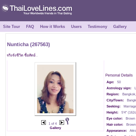
Site Tour
FAQ
How it Works
Users
Testimony
Gallery
Nunticha (267563)
จริงจังชีวิต ซื่อสัตย์ .
Personal Details
Age:
50
Astrology sign:
Region:
Bangkok,
City/Town:
Bangk
Seeking:
Marriag
Height:
5'4" (162
Eye color:
Brown
1 of 4
Hair color:
Brown
Gallery
Appearance:
Attr