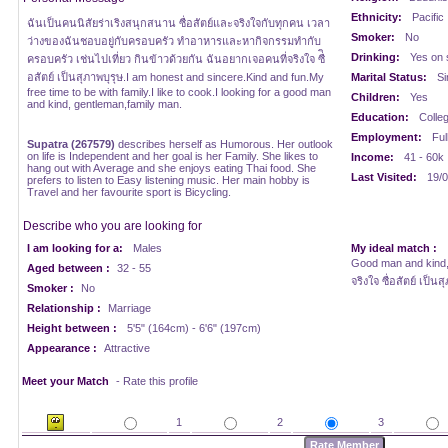
Ethnicity:
Pacific
ฉันเป็นคนนิสัยร่าเริงสนุกสนาน ซื่อสัตย์และจริงใจกับทุกคน เวลา
Smoker:
No
ว่างของฉันชอบอยู่กับครอบครัว ทำอาหารและหากิจกรรมทำกับ
Drinking:
Yes on 
ครอบครัว เช่นไปเที่ยว กินข้าวด้วยกัน ฉันอยากเจอคนที่จริงใจ ซื่ิ
อสัตย์ เป็นสุภาพบุรุษ.I am honest and sincere.Kind and fun.My
Marital Status:
Si
free time to be with family.I like to cook.I looking for a good man
Children:
Yes
and kind, gentleman,family man.
Education:
Colle
Employment:
Ful
Supatra (267579)
describes herself as Humorous. Her outlook
on life is Independent and her goal is her Family. She likes to
Income:
41 - 60k
hang out with Average and she enjoys eating Thai food. She
Last Visited:
19/0
prefers to listen to Easy listening music. Her main hobby is
Travel and her favourite sport is Bicycling.
Describe who you are looking for
I am looking for a:
Males
My ideal match :
Good man and kind,
Aged between :
32 - 55
จริงใจ ซื่อสัตย์ เป็
Smoker :
No
Relationship :
Marriage
Height between :
5'5" (164cm) - 6'6" (197cm)
Appearance :
Attractive
Meet your Match
- Rate this profile
1
2
3