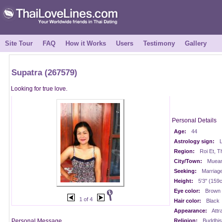
Site Tour
FAQ
How it Works
Users
Testimony
Gallery
Supatra (267579)
Looking for true love.
Personal Details
Age:
44
Astrology sign:
L
Region:
Roi Et, T
City/Town:
Muean
Seeking:
Marriag
Height:
5'3" (159
Eye color:
Brown
1 of 4
Hair color:
Black
Appearance:
Attr
Personal Message
Religion:
Buddhis