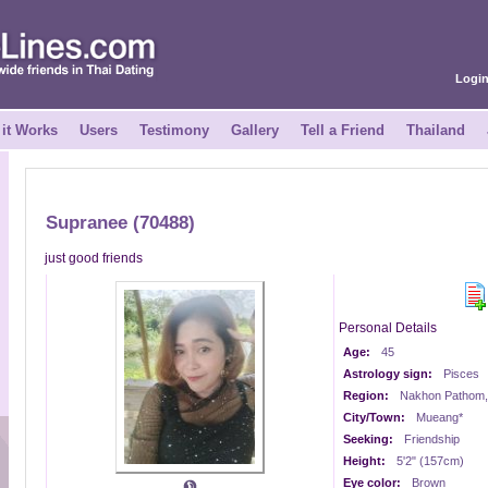
Logi
it Works
Users
Testimony
Gallery
Tell a Friend
Thailand
Supranee (70488)
just good friends
Personal Details
Age:
45
Astrology sign:
Pisces
Region:
Nakhon Pathom,
City/Town:
Mueang*
Seeking:
Friendship
Height:
5'2" (157cm)
Eye color:
Brown