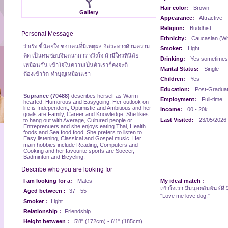
Hair color:
Brown
Gallery
Appearance:
Attractive
Religion:
Buddhist
Personal Message
Ethnicity:
Caucasian (Wh
ร่าเริง ขี้น้อยใจ ชอบคนที่มีเหตุผล อิสระทางด้านความ
Smoker:
Light
คิด เป็นคนชอบจินตนาการ จริงใจ ถ้ามีใครที่นิสัย
Drinking:
Yes sometimes
เหมือนกัน เข้าใจในความเป็นตัวเราก็คงจะดี
Marital Status:
Single
ต้องเข้าวัด-ทำบุญเหมือนเรา
Children:
Yes
Education:
Post-Gradua
Supranee (70488)
describes herself as Warm
Employment:
Full-time
hearted, Humorous and Easygoing. Her outlook on
life is Independent, Optimistic and Ambitious and her
Income:
00 - 20k
goals are Family, Career and Knowledge. She likes
Last Visited:
23/05/2026
to hang out with Average, Cultured people or
Entreprenuers and she enjoys eating Thai, Health
foods and Sea food food. She prefers to listen to
Easy listening, Classical and Gospel music. Her
main hobbies include Reading, Computers and
Cooking and her favourite sports are Soccer,
Badminton and Bicycling.
Describe who you are looking for
I am looking for a:
Males
My ideal match :
เข้าใจเรา มีมนุษยสัมพันธ์ดี
Aged between :
37 - 55
"Love me love dog."
Smoker :
Light
Relationship :
Friendship
Height between :
5'8" (172cm) - 6'1" (185cm)