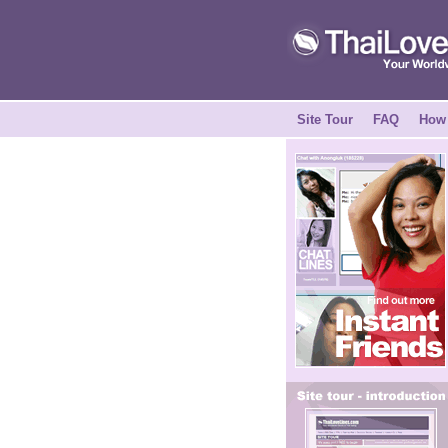
Site Tour
FAQ
How 