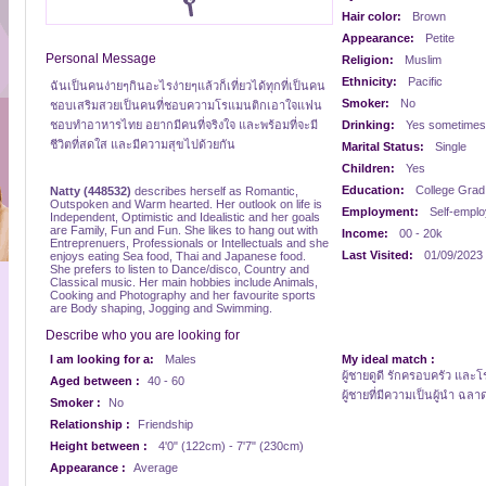
Hair color:
Brown
Appearance:
Petite
Personal Message
Religion:
Muslim
Ethnicity:
Pacific
ฉันเป็นคนง่ายๆกินอะไรง่ายๆแล้วก็เที่ยวได้ทุกที่เป็นคน
Smoker:
No
ชอบเสริมสวยเป็นคนที่ชอบความโรแมนติกเอาใจแฟน
ชอบทำอาหารไทย อยากมีคนที่จริงใจ และพร้อมที่จะมี
Drinking:
Yes sometimes
ชีวิตที่สดใส และมีความสุขไปด้วยกัน
Marital Status:
Single
Children:
Yes
Education:
College Grad
Natty (448532)
describes herself as Romantic,
Outspoken and Warm hearted. Her outlook on life is
Employment:
Self-empl
Independent, Optimistic and Idealistic and her goals
are Family, Fun and Fun. She likes to hang out with
Income:
00 - 20k
Entreprenuers, Professionals or Intellectuals and she
Last Visited:
01/09/2023
enjoys eating Sea food, Thai and Japanese food.
She prefers to listen to Dance/disco, Country and
Classical music. Her main hobbies include Animals,
Cooking and Photography and her favourite sports
are Body shaping, Jogging and Swimming.
Describe who you are looking for
I am looking for a:
Males
My ideal match :
ผู้ชายดูดี รักครอบครัว และโ
Aged between :
40 - 60
ผู้ชายที่มีความเป็นผู้นำ ฉลา
Smoker :
No
Relationship :
Friendship
Height between :
4'0" (122cm) - 7'7" (230cm)
Appearance :
Average