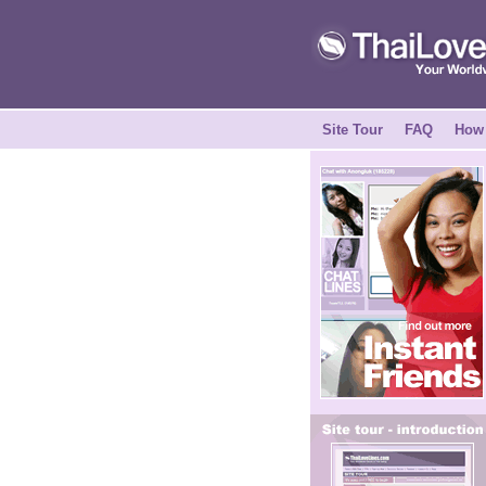
Site Tour
FAQ
How 