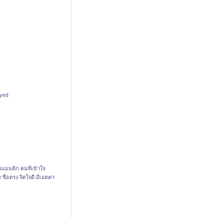
oyed
รแมนติก คนที่เข้าใจ
ด ซื่อตรง จิตใจดี มีเมตตา