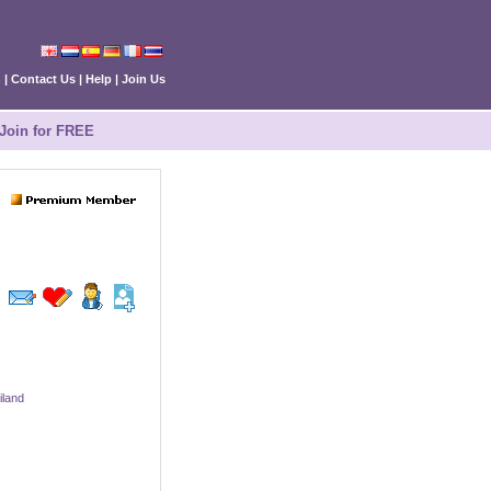
n
|
Contact Us
|
Help
|
Join Us
Join for FREE
iland