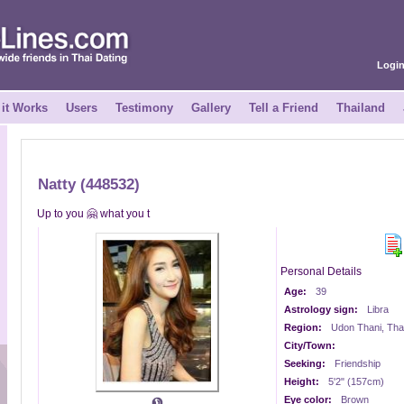
Logi
it Works
Users
Testimony
Gallery
Tell a Friend
Thailand
Natty (448532)
Up to you 🤗 what you t
Personal Details
Age:
39
Astrology sign:
Libra
Region:
Udon Thani, Tha
City/Town:
Seeking:
Friendship
Height:
5'2" (157cm)
Eye color:
Brown