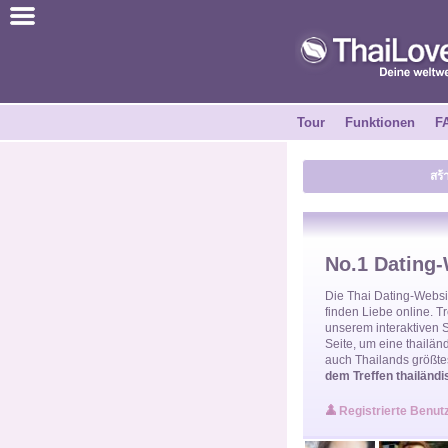
ไทย
Englisch
Tour
Funktionen
F
Kostenlos anmelden
สร้
Erfahrungsberichte
Freunde
No.1 Dating-
Funktionen
Die
Thai Dating-Websi
finden Liebe online. 
unserem interaktiven 
Seite, um eine
thailän
Tour
auch Thailands größte
dem Treffen thailändi
Kontakt
Registrierte Benut