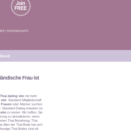
NER
|
DATENSCHUTZ
iland
ländische Frau ist
Thai dating site
mit mehr
 site
. Standard-Mitgliedschaft
 Frauen
oder Männer suchen
. Standard-Dating erlauben es
site
zu testen. Wir hoffen, Sie
rung zu aktualisieren, wenn
e einen Thai Beziehung, Thai
s Alter der Thai Bride hat sich
heutige Thai Brides sind oft