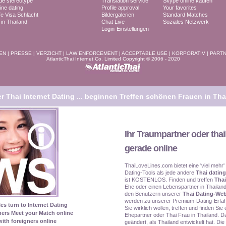
ide stereotype
Translation service
Skype online kaufen
ine dating
Profile approval
Your favorites
fe Visa Schlacht
Bildergalerien
Standard Matches
n Thailand
Chat Live
Soziales Netzwerk
Login-Einstellungen
EN
|
PRESSE
|
VERZICHT
|
LAW ENFORCEMENT
|
ACCEPTABLE USE
|
KORPORATIV
|
PART
AtlanticThai Internet Co. Limited Copyright © 2006 - 2020
 Thai Internet Dating ...
beginnen Treffen schönen Frauen in Tha
Ihr Traumpartner oder thai
gerade online
ThaiLoveLines.com bietet eine 'viel mehr'
Dating-Tools als jede andere
Thai dating
ist KOSTENLOS. Finden und treffen
Thai
Ehe oder einen Lebenspartner in Thailand
den Benutzern unserer
Thai Dating-Web
werden zu unserer Premium-Dating-Erfah
les turn to Internet Dating
Sie wirklich wollen, treffen und finden Si
ners Meet your Match online
Ehepartner oder Thai Frau in Thailand. Da
ith foreigners online
geändert, als Thailand entwickelt hat. Die 