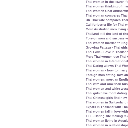
Thai women in the search fo
Thai women thinking of mar
Thai women Chat online wit
Thai woman compares Thai
UK Thai wife compares Tha
Call for better life for Thai
More Australian men living 
Thailand still the land of th
Foreign men and success wi
Thai women married to Eng
Growing Pattaya - Thai girl
Thai Love - Love in Thailand
More Thai women use Thai C
Thai women in Internationa
Thai Dating allows Thai Wo
Thai woman - how to marry
Foreign men dating, love a
Thai women: meet an Englis
Thai wife and American husb
Thai women and white west
Thai girls have more dating
Thai Chinese girls find new 
Thai women in Switzerland
Expats in Thailand with Tha
Thai women fall in love wit
TLL - Dating site making rel
Thai woman living in Austri
Thai women in relationship