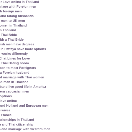
r Love online in Thailand
riage with Foreign men
h foreign men
 and farang husbands
i men to UK men
 women in Thailand
in Thailand
e Thai Bride
th a Thai Bride
lish men have degrees
s in Pattaya have more options
 works differently
hat Lines for Love
l Thai Dating boom
men to meet Foreigners
 a Foreign husband
nd marriage with Thai women
h man in Thailand
and live good life in America
ern caucasian men
 options
love online
 and Holland and European men
i wives
h France
ationships in Thailand
a and Thai citizenship
s and marriage with western men