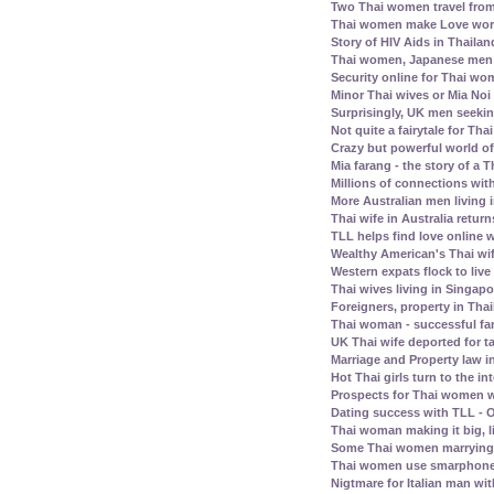
Two Thai women travel fro
Thai women make Love work 
Story of HIV Aids in Thailan
Thai women, Japanese men -
Security online for Thai w
Minor Thai wives or Mia Noi 
Surprisingly, UK men seeki
Not quite a fairytale for T
Crazy but powerful world of
Mia farang - the story of 
Millions of connections with
More Australian men living 
Thai wife in Australia retur
TLL helps find love online
Wealthy American's Thai wif
Western expats flock to liv
Thai wives living in Singap
Foreigners, property in Th
Thai woman - successful fam
UK Thai wife deported for t
Marriage and Property law i
Hot Thai girls turn to the in
Prospects for Thai women w
Dating success with TLL - O
Thai woman making it big, l
Some Thai women marrying 
Thai women use smarphone
Nigtmare for Italian man with