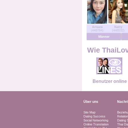
Benutzer Online
Männer Online
Arisara
Natty
(448784)
(448532)
Frauen Online
Männer
Deutsche
Wie ThaiLove
Niederländisch
Französisch
Benutzer online
Spanisch
Über uns
Nachr
Site Map
Bezieh
Dating Success
Relatio
Social Networking
Dating 
Online Translation
Thai Da