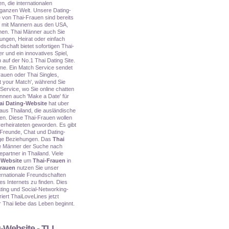
en, die internationalen
 ganzen Welt. Unsere Dating-
e von Thai-Frauen sind bereits
e mit Mannern aus den USA,
chen. Thai Männer auch Sie
ungen, Heirat oder einfach
schaft bietet sofortigen Thai-
r und ein innovatives Spiel,
 auf der No.1 Thai Dating Site.
me. Ein Match Service sendet
rauen oder Thai Singles,
 your Match', während Sie
Service, wo Sie online chatten
önnen auch 'Make a Date' für
ai Dating-Website
hat uber
 aus Thailand, die ausländische
en. Diese Thai-Frauen wollen
erheirateten geworden. Es gibt
Freunde, Chat und Dating-
tige Beziehungen. Das
Thai
che Männer der Suche nach
partner in Thailand. Viele
-Website
um
Thai-Frauen
in
Frauen
nutzen Sie unser
ernationale Freundschaften
es Internets zu finden. Dies
ing und Social-Networking-
iert ThaiLoveLines jetzt
Thai liebe das Leben beginnt.
-Website - TLL