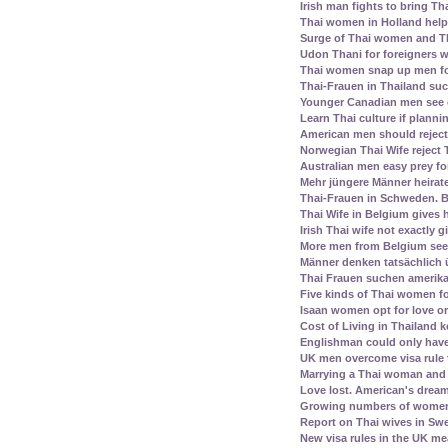
Irish man fights to bring Th
Thai women in Holland help 
Surge of Thai women and Th
Udon Thani for foreigners 
Thai women snap up men fo
Thai-Frauen in Thailand su
Younger Canadian men see 
Learn Thai culture if plann
American men should reject 
Norwegian Thai Wife reject 
Australian men easy prey for
Mehr jüngere Männer heirat
Thai-Frauen in Schweden. B
Thai Wife in Belgium gives
Irish Thai wife not exactly 
More men from Belgium see
Männer denken tatsächlich 
Thai Frauen suchen amerika
Five kinds of Thai women fo
Isaan women opt for love or
Cost of Living in Thailand k
Englishman could only have
UK men overcome visa rule 
Marrying a Thai woman and 
Love lost. American's dream 
Growing numbers of women f
Report on Thai wives in Swe
New visa rules in the UK m