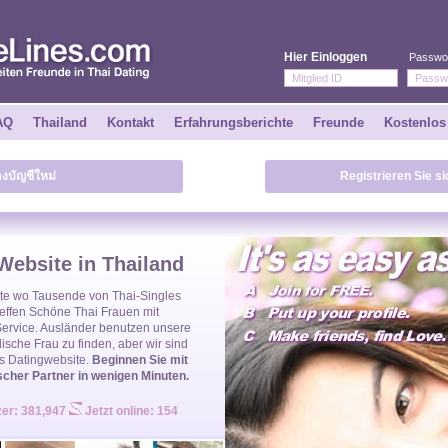
Hier Einloggen
Passwo
AQ
Thailand
Kontakt
Erfahrungsberichte
Freunde
Kostenlos
างบัญชีใหม่
Registrieren Sie s
Website in Thailand
te
wo Tausende von
Thai-Singles
Treffen Schöne
Thai Frauen
mit
Service. Ausländer benutzen unsere
dische Frau
zu finden, aber wir sind
s Datingwebsite.
Beginnen Sie mit
scher Partner in wenigen Minuten.
zer: 381,947
Jetzt online: 154