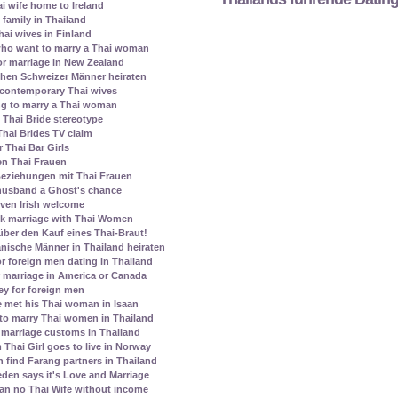
ai wife home to Ireland
family in Thailand
ai wives in Finland
who want to marry a Thai woman
r marriage in New Zealand
chen Schweizer Männer heiraten
contemporary Thai wives
ing to marry a Thai woman
Thai Bride stereotype
Thai Brides TV claim
 Thai Bar Girls
en Thai Frauen
eziehungen mit Thai Frauen
 husband a Ghost's chance
given Irish welcome
k marriage with Thai Women
über den Kauf eines Thai-Braut!
nische Männer in Thailand heiraten
r foreign men dating in Thailand
 marriage in America or Canada
ey for foreign men
 met his Thai woman in Isaan
to marry Thai women in Thailand
marriage customs in Thailand
Thai Girl goes to live in Norway
ind Farang partners in Thailand
den says it's Love and Marriage
ean no Thai Wife without income