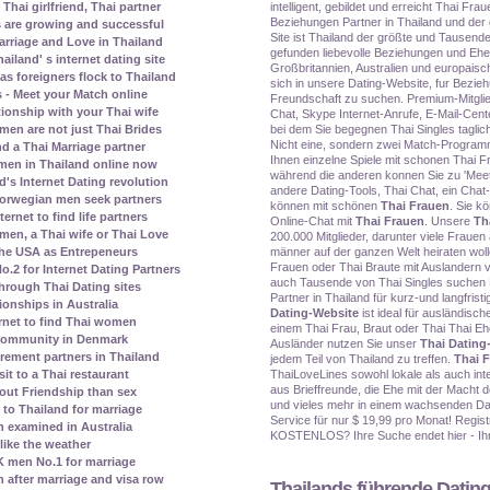
intelligent, gebildet und erreicht Thai Frau
Thai girlfriend, Thai partner
Beziehungen Partner in Thailand und der
s are growing and successful
Site ist Thailand der größte und Tausend
rriage and Love in Thailand
gefunden liebevolle Beziehungen und Eh
land' s internet dating site
Großbritannien, Australien und europais
s foreigners flock to Thailand
sich in unsere Dating-Website, fur Bezieh
 - Meet your Match online
Freundschaft zu suchen. Premium-Mitglied
tionship with your Thai wife
Chat, Skype Internet-Anrufe, E-Mail-Cente
bei dem Sie begegnen Thai Singles taglich
men are not just Thai Brides
Nicht eine, sondern zwei Match-Program
nd a Thai Marriage partner
Ihnen einzelne Spiele mit schonen Thai F
men in Thailand online now
während die anderen konnen Sie zu 'Meet
's Internet Dating revolution
andere Dating-Tools, Thai Chat, ein Chat-
orwegian men seek partners
können mit schönen
Thai Frauen
. Sie k
rnet to find life partners
Online-Chat mit
Thai Frauen
. Unsere
Th
en, a Thai wife or Thai Love
200.000 Mitglieder, darunter viele Frauen
männer auf der ganzen Welt heiraten woll
the USA as Entrepeneurs
Frauen oder Thai Braute mit Auslandern v
2 for Internet Dating Partners
auch Tausende von Thai Singles suchen 
rough Thai Dating sites
Partner in Thailand für kurz-und langfris
ionships in Australia
Dating-Website
ist ideal für ausländis
rnet to find Thai women
einem Thai Frau, Braut oder Thai Thai Ehe
 community in Denmark
Ausländer nutzen Sie unser
Thai Dating
irement partners in Thailand
jedem Teil von Thailand zu treffen.
Thai 
ThaiLoveLines sowohl lokale als auch int
it to a Thai restaurant
aus Brieffreunde, die Ehe mit der Macht d
bout Friendship than sex
und vieles mehr in einem wachsenden Dat
to Thailand for marriage
Service für nur $ 19,99 pro Monat! Registr
 examined in Australia
KOSTENLOS? Ihre Suche endet hier - Ihr 
ike the weather
 men No.1 for marriage
n after marriage and visa row
Thailands führende Dating