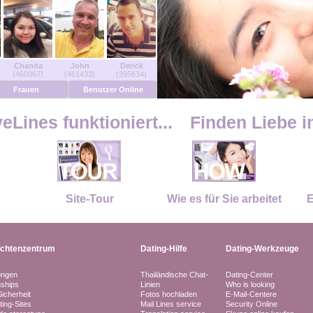
Chanita
John
Derick
(460967)
(461433)
(395634)
Frauen
Benutzer Online
Lines funktioniert...
Finden Liebe i
Site-Tour
Wie es für Sie arbeitet
E
ichtenzentrum
Dating-Hilfe
Dating-Werkzeuge
ungen
Thailändische Chat-
Dating-Center
nships
Linien
Who is looking
Sicherheit
Fotos hochladen
E-Mail-Centere
ting-Sites
Mail Lines service
Security Online