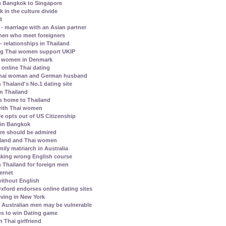
m Bangkok to Singapore
in the culture divide
d
 marriage with an Asian partner
omen who meet foreigners
- relationships in Thailand
ng Thai women support UKIP
hai women in Denmark
 online Thai dating
a Thai woman and German husband
 Thaland's No.1 dating site
in Thailand
ns home to Thailand
 with Thai women
e opts out of US Citizenship
e in Bangkok
ore should be admired
ailand and Thai women
ily matriarch in Australia
aking wrong English course
n Thailand for foreign men
ternet
ithout English
xford endorses online dating sites
iving in New York
Australian men may be vulnerable
s to win Dating game
 Thai girlfriend