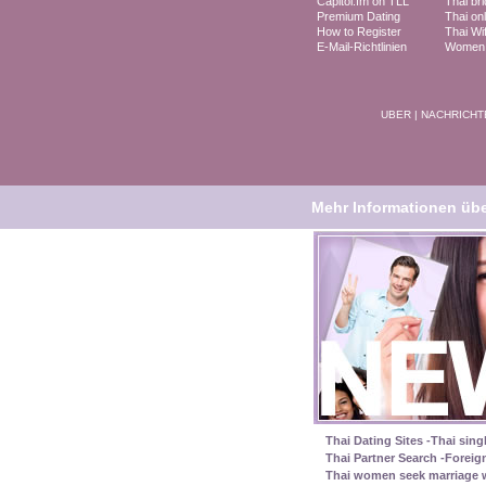
Capitol.fm on TLL
Thai br
Premium Dating
Thai onl
How to Register
Thai Wi
E-Mail-Richtlinien
Women i
UBER
|
NACHRICHT
Mehr Informationen über
Thai Dating Sites -Thai sing
Thai Partner Search -Foreig
Thai women seek marriage w