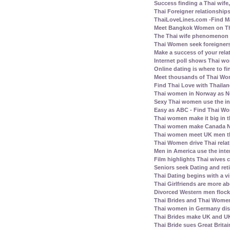
Success finding a Thai wife, 
Thai Foreigner relationship
ThaiLoveLines.com -Find Ma
Meet Bangkok Women on Thai
The Thai wife phenomenon a
Thai Women seek foreigners
Make a success of your rela
Internet poll shows Thai wo
Online dating is where to fi
Meet thousands of Thai Wo
Find Thai Love with Thailand
Thai women in Norway as N
Sexy Thai women use the inte
Easy as ABC - Find Thai Wom
Thai women make it big in 
Thai women make Canada No.
Thai women meet UK men th
Thai Women drive Thai relat
Men in America use the inte
Film highlights Thai wives
Seniors seek Dating and ret
Thai Dating begins with a vis
Thai Girlfriends are more a
Divorced Western men flock 
Thai Brides and Thai Women
Thai women in Germany disl
Thai Brides make UK and UK
Thai Bride sues Great Britai