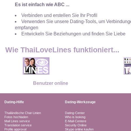
Es ist einfach wie ABC ...
Verbinden und erstellen Sie Ihr Profil
Verwenden Sie unsere Dating-Tools, um Verbindunge
empfangen
Entwickeln Sie Beziehungen und finden Sie Liebe
Wie ThaiLoveLines funktioniert...
Benutzer online
Dating-Hilfe
Dating-Werkzeuge
Thailändische Chat-Linien
Dating-Center
Fotos hochladen
Who is looking
Mail Lines service
E-Mail-Centere
Translation service
Security Online
Profile approval
Skype online kaufen