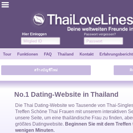
ไทย
Englisch
Hier Einloggen
Passwort vergessen?
Kostenlos anmelden
Tour
Funktionen
FAQ
Thailand
Kontakt
Erfahrungsbericht
Erfahrungsberichte
สร้างบัญชีใหม่
R
Freunde
Funktionen
No.1 Dating-Website in Thailand
Tour
Die
Thai Dating-Website
wo Tausende von
Thai-Single
Treffen Schöne
Thai Frauen
mit unserem interaktiven S
unsere Seite, um eine
thailändische Frau
zu finden, abe
Kontakt
größtes Datingwebsite.
Beginnen Sie mit dem Treffen 
wenigen Minuten.