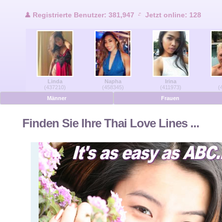
Benutzer Online
Registrierte Benutzer: 381,947
Jetzt online: 128
Männer Online
Frauen Online
Linda
Napha
Irina
Deutsche
(437210)
(458345)
(411973)
(
Männer
Frauen
Niederländisch
Finden Sie Ihre Thai Love Lines ...
Französisch
Spanisch