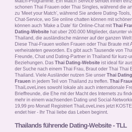
Match-Programme. Ein Match Service sendet Ihnen einz
schonen Thai Frauen oder Thai Singles, während die a
zu 'Meet your Match', während Sie andere Dating-Tools, 
Chat-Service, wo Sie online chatten können mit schöne
können auch 'Make a Date' für Online-Chat mit
Thai Fr
Dating-Website
hat uber 200.000 Mitglieder, darunter v
Thailand, die ausländische männer auf der ganzen Welt 
Diese Thai-Frauen wollen Frauen oder Thai Braute mit 
verheirateten geworden. Es gibt auch Tausende von Tha
Freunde, Chat und Dating-Partner in Thailand für kurz-un
Beziehungen. Das
Thai Dating-Website
ist ideal für a
der Suche nach einem Thai Frau, Braut oder Thai Thai E
Thailand. Viele Ausländer nutzen Sie unser
Thai Datin
Frauen
in jedem Teil von Thailand zu treffen.
Thai Frau
ThaiLoveLines sowohl lokale als auch internationale F
Brieffreunde, die Ehe mit der Macht des Internets zu find
mehr in einem wachsenden Dating und Social-Networkin
19,99 pro Monat! Registriert ThaiLoveLines jetzt KOS
endet hier - Ihr Thai liebe das Leben beginnt.
Thailands führende Dating-Website - TLL