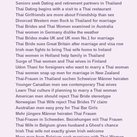
Seniors seek Dating and retirement partners in Thailand
Thai Dating begins with a visit to a Thai restaurant
Thai Girlfriends are more about Friendship than sex
Divorced Western men flock to Thailand for marriage
Thai Brides and Thai Women examined in Australia
Thai women in Germany dislike the weather
Thai Brides make UK and UK men No.1 for marriage
Thai Bride sues Great Britain after marriage and visa row
Irish man fights to bring Thai wife home to Ireland
Thai women in Holland help family in Thailand
Surge of Thai women and Thai wives in Finland
Udon Thani for foreigners who want to marry a Thai woman
Thai women snap up men for marriage in New Zealand
Thai-Frauen in Thailand suchen Schweizer Männer heiraten
Younger Canadian men see contemporary Thai wives
Learn Thai culture if planning to marry a Thai woman
American men should reject Thai Bride stereotype
Norwegian Thai Wife reject Thai Brides TV claim
Australian men easy prey for Thai Bar Girls
Mehr jüngere Männer heiraten Thai Frauen
Thai-Frauen in Schweden. Beziehungen mit Thai Frauen
Thai Wife in Belgium gives husband a Ghost's chance
Irish Thai wife not exactly given Irish welcome
More men from Belgium seek marriage with Thai Women