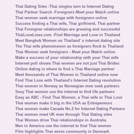
Thai Dating Sites -Thai singles turn to Internet Dating
Thai Partner Search -Foreigners Meet your Match online
Thai women seek marriage with foreigners online
Success finding a Thai wife, Thai girlfriend, Thai partner
Thai Foreigner relationships are growing and successful
ThaiLoveLines.com -Find Marriage and Love in Thailand
Meet Bangkok Women on Thailand' s internet dating site
The Thai wife phenomenon as foreigners flock to Thailand
Thai Women seek foreigners - Meet your Match online
Make a success of your relationship with your Thai wife
Internet poll shows Thai women are not just Thai Brides
Online dating is where to find a Thai Marriage partner
Meet thousands of Thai Women in Thailand online now
Find Thai Love with Thailand's Internet Dating revolution
Thai women in Norway as Norwegian men seek partners
Sexy Thai women use the internet to find life partners
Easy as ABC - Find Thai Women, a Thai wife or Thai Love
Thai women make it big in the USA as Entrepeneurs
Thai women make Canada No.2 for Internet Dating Partners
Thai women meet UK men through Thai Dating sites
Thai Women drive Thai relationships in Australia
Men in America use the internet to find Thai women
Film highlights Thai wives community in Denmark