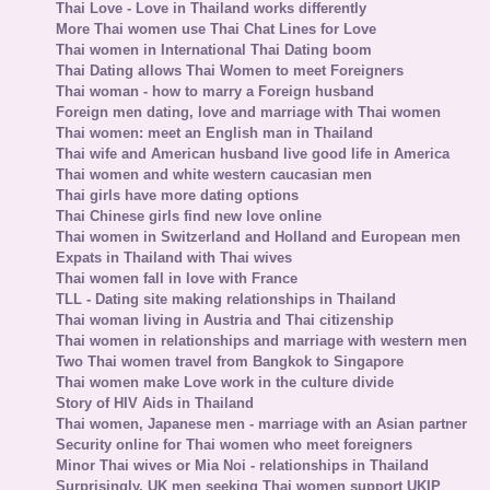
Thai Love - Love in Thailand works differently
More Thai women use Thai Chat Lines for Love
Thai women in International Thai Dating boom
Thai Dating allows Thai Women to meet Foreigners
Thai woman - how to marry a Foreign husband
Foreign men dating, love and marriage with Thai women
Thai women: meet an English man in Thailand
Thai wife and American husband live good life in America
Thai women and white western caucasian men
Thai girls have more dating options
Thai Chinese girls find new love online
Thai women in Switzerland and Holland and European men
Expats in Thailand with Thai wives
Thai women fall in love with France
TLL - Dating site making relationships in Thailand
Thai woman living in Austria and Thai citizenship
Thai women in relationships and marriage with western men
Two Thai women travel from Bangkok to Singapore
Thai women make Love work in the culture divide
Story of HIV Aids in Thailand
Thai women, Japanese men - marriage with an Asian partner
Security online for Thai women who meet foreigners
Minor Thai wives or Mia Noi - relationships in Thailand
Surprisingly, UK men seeking Thai women support UKIP