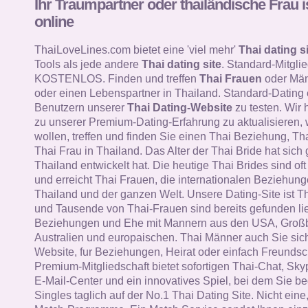
Ihr Traumpartner oder thailändische Frau i
online
ThaiLoveLines.com bietet eine 'viel mehr'
Thai dating si
Tools als jede andere
Thai dating site
. Standard-Mitglie
KOSTENLOS. Finden und treffen
Thai Frauen
oder Män
oder einen Lebenspartner in Thailand. Standard-Dating
Benutzern unserer
Thai Dating-Website
zu testen. Wir 
zu unserer Premium-Dating-Erfahrung zu aktualisieren, 
wollen, treffen und finden Sie einen Thai Beziehung, Th
Thai Frau in Thailand. Das Alter der Thai Bride hat sich 
Thailand entwickelt hat. Die heutige Thai Brides sind oft i
und erreicht Thai Frauen, die internationalen Beziehung
Thailand und der ganzen Welt. Unsere Dating-Site ist T
und Tausende von Thai-Frauen sind bereits gefunden li
Beziehungen und Ehe mit Mannern aus den USA, Großb
Australien und europaischen. Thai Männer auch Sie sich
Website, fur Beziehungen, Heirat oder einfach Freundsc
Premium-Mitgliedschaft bietet sofortigen Thai-Chat, Skyp
E-Mail-Center und ein innovatives Spiel, bei dem Sie b
Singles taglich auf der No.1 Thai Dating Site. Nicht ein