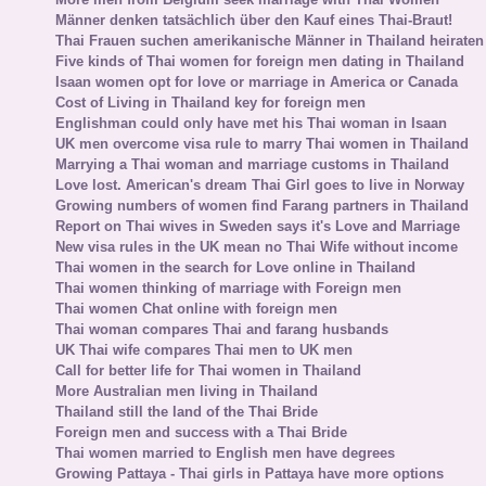
Männer denken tatsächlich über den Kauf eines Thai-Braut!
Thai Frauen suchen amerikanische Männer in Thailand heiraten
Five kinds of Thai women for foreign men dating in Thailand
Isaan women opt for love or marriage in America or Canada
Cost of Living in Thailand key for foreign men
Englishman could only have met his Thai woman in Isaan
UK men overcome visa rule to marry Thai women in Thailand
Marrying a Thai woman and marriage customs in Thailand
Love lost. American's dream Thai Girl goes to live in Norway
Growing numbers of women find Farang partners in Thailand
Report on Thai wives in Sweden says it's Love and Marriage
New visa rules in the UK mean no Thai Wife without income
Thai women in the search for Love online in Thailand
Thai women thinking of marriage with Foreign men
Thai women Chat online with foreign men
Thai woman compares Thai and farang husbands
UK Thai wife compares Thai men to UK men
Call for better life for Thai women in Thailand
More Australian men living in Thailand
Thailand still the land of the Thai Bride
Foreign men and success with a Thai Bride
Thai women married to English men have degrees
Growing Pattaya - Thai girls in Pattaya have more options