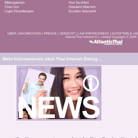
Bildergalerien
Your favorites
Chat Live
Standard Matches
Login-Einstellungen
Soziales Netzwerk
UBER
|
NACHRICHTEN
|
PRESSE
|
VERZICHT
|
LAW ENFORCEMENT
|
ACCEPTABLE US
AtlanticThai Internet Co. Limited Copyright © 2006
Mehr Informationen über Thai Internet Dating ...