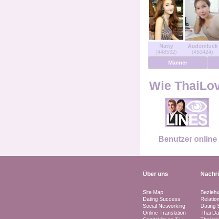
Benutzer Online
Männer Online
Natty
Audomluck
(448532)
(450424)
Frauen Online
Männer
Deutsche
Wie ThaiLove
Niederländisch
Französisch
Benutzer online
Spanisch
Über uns
Nachr
Site Map
Bezieh
Dating Success
Relatio
Social Networking
Dating 
Online Translation
Thai Da