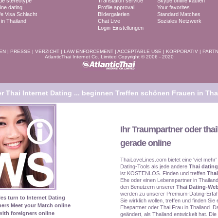
ide stereotype
Translation service
Skype online kaufen
ine dating
Profile approval
Your favorites
fe Visa Schlacht
Bildergalerien
Standard Matches
n Thailand
Chat Live
Soziales Netzwerk
Login-Einstellungen
EN
|
PRESSE
|
VERZICHT
|
LAW ENFORCEMENT
|
ACCEPTABLE USE
|
KORPORATIV
|
PART
AtlanticThai Internet Co. Limited Copyright © 2006 - 2020
 Thai Internet Dating ...
beginnen Treffen schönen Frauen in Tha
Ihr Traumpartner oder thai
gerade online
ThaiLoveLines.com bietet eine 'viel mehr'
Dating-Tools als jede andere
Thai dating
ist KOSTENLOS. Finden und treffen
Thai
Ehe oder einen Lebenspartner in Thailand
den Benutzern unserer
Thai Dating-Web
werden zu unserer Premium-Dating-Erfah
les turn to Internet Dating
Sie wirklich wollen, treffen und finden Si
ners Meet your Match online
Ehepartner oder Thai Frau in Thailand. Da
ith foreigners online
geändert, als Thailand entwickelt hat. Die 