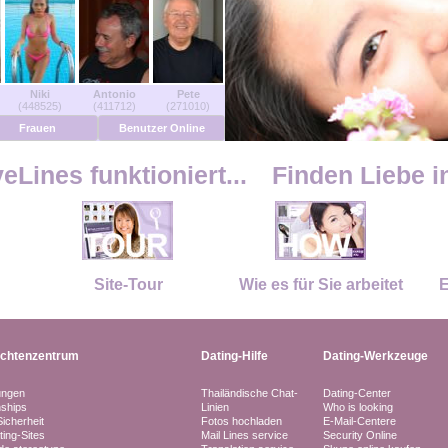
Niki
Antonio
Pete
(448525)
(411712)
(271010)
Frauen
Benutzer Online
Lines funktioniert...
Finden Liebe i
Site-Tour
Wie es für Sie arbeitet
E
ichtenzentrum
Dating-Hilfe
Dating-Werkzeuge
ungen
Thailändische Chat-
Dating-Center
nships
Linien
Who is looking
Sicherheit
Fotos hochladen
E-Mail-Centere
ting-Sites
Mail Lines service
Security Online