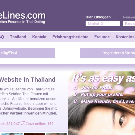
Hier Einloggen
Passwo
AQ
Thailand
Kontakt
Erfahrungsberichte
Freunde
Kostenlos
างบัญชีใหม่
Registrieren Sie s
Website in Thailand
te
wo Tausende von
Thai-Singles
Treffen Schöne
Thai Frauen
mit
Service. Ausländer benutzen unsere
dische Frau
zu finden, aber wir sind
s Datingwebsite.
Beginnen Sie mit
scher Partner in wenigen Minuten.
zer: 381,947
Jetzt online: 152