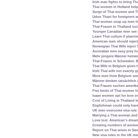
Irish man fights to bring Th
Thai women in Holland help 
Surge of Thai women and Th
Udon Thani for foreigners 
Thai women snap up men fo
Thai-Frauen in Thailand su
Younger Canadian men see 
Learn Thai culture if plann
American men should reject 
Norwegian Thai Wife reject 
Australian men easy prey for
Mehr jüngere Männer heirat
Thai-Frauen in Schweden. B
Thai Wife in Belgium gives
Irish Thai wife not exactly 
More men from Belgium see
Männer denken tatsächlich 
Thai Frauen suchen amerika
Five kinds of Thai women fo
Isaan women opt for love or
Cost of Living in Thailand k
Englishman could only have
UK men overcome visa rule 
Marrying a Thai woman and 
Love lost. American's dream 
Growing numbers of women f
Report on Thai wives in Swe
New visa rules in the UK m