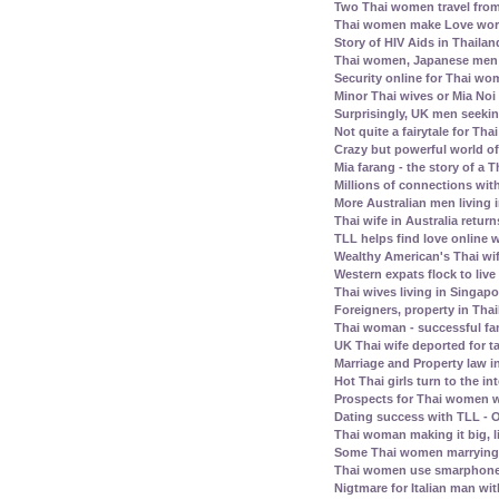
Two Thai women travel fro
Thai women make Love work 
Story of HIV Aids in Thailan
Thai women, Japanese men -
Security online for Thai w
Minor Thai wives or Mia Noi 
Surprisingly, UK men seeki
Not quite a fairytale for T
Crazy but powerful world of
Mia farang - the story of 
Millions of connections with
More Australian men living 
Thai wife in Australia retur
TLL helps find love online
Wealthy American's Thai wif
Western expats flock to liv
Thai wives living in Singap
Foreigners, property in Th
Thai woman - successful fam
UK Thai wife deported for t
Marriage and Property law i
Hot Thai girls turn to the in
Prospects for Thai women w
Dating success with TLL - O
Thai woman making it big, l
Some Thai women marrying 
Thai women use smarphone
Nigtmare for Italian man with