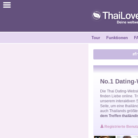
ไทย
Englisch
Tour
Funktionen
F
Kostenlos anmelden
สร้
Erfahrungsberichte
Freunde
No.1 Dating-
Funktionen
Die
Thai Dating-Websi
finden Liebe online. 
unserem interaktiven 
Seite, um eine
thailän
Tour
auch Thailands größte
dem Treffen thailändi
Kontakt
Registrierte Benut