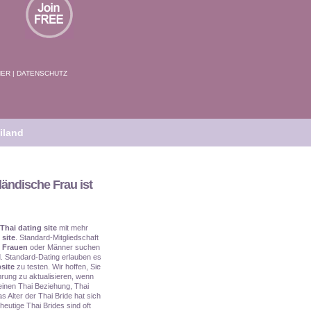
NER
|
DATENSCHUTZ
iland
ländische Frau ist
Thai dating site
mit mehr
 site
. Standard-Mitgliedschaft
 Frauen
oder Männer suchen
. Standard-Dating erlauben es
site
zu testen. Wir hoffen, Sie
rung zu aktualisieren, wenn
e einen Thai Beziehung, Thai
s Alter der Thai Bride hat sich
heutige Thai Brides sind oft