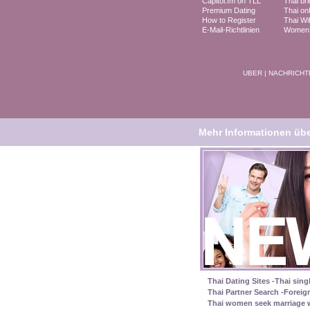
Capitol.fm on TLL
Thai br
Premium Dating
Thai onl
How to Register
Thai Wi
E-Mail-Richtlinien
Women i
UBER
|
NACHRICHT
Mehr Informationen über
Thai Dating Sites -Thai sing
Thai Partner Search -Foreig
Thai women seek marriage w