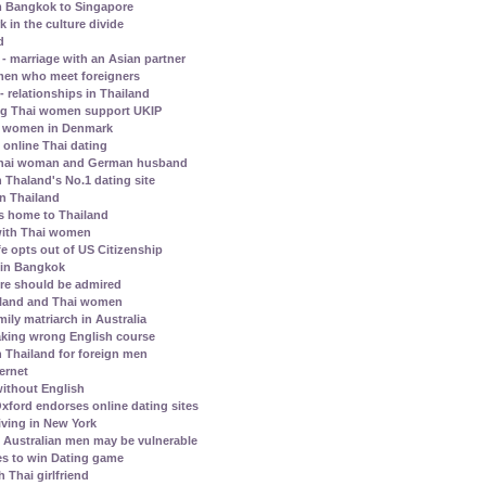
m Bangkok to Singapore
in the culture divide
d
 marriage with an Asian partner
omen who meet foreigners
- relationships in Thailand
ng Thai women support UKIP
hai women in Denmark
 online Thai dating
a Thai woman and German husband
 Thaland's No.1 dating site
in Thailand
ns home to Thailand
 with Thai women
e opts out of US Citizenship
e in Bangkok
ore should be admired
ailand and Thai women
ily matriarch in Australia
aking wrong English course
n Thailand for foreign men
ternet
ithout English
xford endorses online dating sites
iving in New York
Australian men may be vulnerable
s to win Dating game
 Thai girlfriend