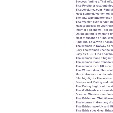
Success finding a Thai wife, 
Thai Foreigner relationship
ThaiLoveLines.com -Find Ma
Meet Bangkok Women on Thai
The Thai wife phenomenon a
Thai Women seek foreigners
Make a success of your rela
Internet poll shows Thai wo
Online dating is where to fi
Meet thousands of Thai Wo
Find Thai Love with Thailand
Thai women in Norway as N
Sexy Thai women use the inte
Easy as ABC - Find Thai Wom
Thai women make it big in 
Thai women make Canada No.
Thai women meet UK men th
Thai Women drive Thai relat
Men in America use the inte
Film highlights Thai wives
Seniors seek Dating and ret
Thai Dating begins with a vis
Thai Girlfriends are more a
Divorced Western men flock 
Thai Brides and Thai Women
Thai women in Germany disl
Thai Brides make UK and UK
Thai Bride sues Great Britai