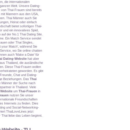
en, die internationalen
 ganzen Welt. Unsere Dating-
e von Thai-Frauen sind bereits
e mit Mannern aus den USA,
chen. Thai Männer auch Sie
ungen, Heirat oder einfach
schaft bietet sofortigen Thai-
r und ein innovatives Spiel,
 auf der No.1 Thai Dating Site.
me. Ein Match Service sendet
rauen oder Thai Singles,
 your Match', während Sie
Service, wo Sie online chatten
önnen auch 'Make a Date' für
ai Dating-Website
hat uber
 aus Thailand, die ausländische
en. Diese Thai-Frauen wollen
erheirateten geworden. Es gibt
Freunde, Chat und Dating-
tige Beziehungen. Das
Thai
che Männer der Suche nach
partner in Thailand. Viele
-Website
um
Thai-Frauen
in
Frauen
nutzen Sie unser
ernationale Freundschaften
es Internets zu finden. Dies
ing und Social-Networking-
iert ThaiLoveLines jetzt
Thai liebe das Leben beginnt.
-Website - TLL