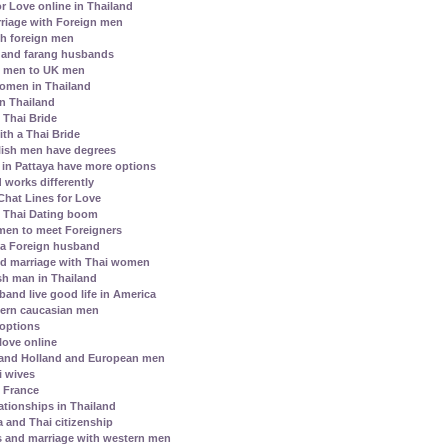
r Love online in Thailand
riage with Foreign men
h foreign men
 and farang husbands
i men to UK men
 women in Thailand
in Thailand
e Thai Bride
th a Thai Bride
lish men have degrees
s in Pattaya have more options
 works differently
hat Lines for Love
l Thai Dating boom
men to meet Foreigners
 a Foreign husband
nd marriage with Thai women
h man in Thailand
and live good life in America
ern caucasian men
 options
love online
 and Holland and European men
i wives
h France
ationships in Thailand
a and Thai citizenship
s and marriage with western men