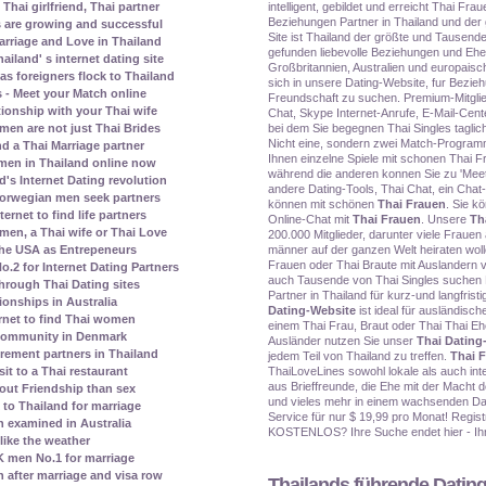
intelligent, gebildet und erreicht Thai Frau
Thai girlfriend, Thai partner
Beziehungen Partner in Thailand und der
s are growing and successful
Site ist Thailand der größte und Tausend
rriage and Love in Thailand
gefunden liebevolle Beziehungen und Eh
land' s internet dating site
Großbritannien, Australien und europais
s foreigners flock to Thailand
sich in unsere Dating-Website, fur Bezieh
 - Meet your Match online
Freundschaft zu suchen. Premium-Mitglied
tionship with your Thai wife
Chat, Skype Internet-Anrufe, E-Mail-Cente
bei dem Sie begegnen Thai Singles taglich
men are not just Thai Brides
Nicht eine, sondern zwei Match-Program
nd a Thai Marriage partner
Ihnen einzelne Spiele mit schonen Thai F
men in Thailand online now
während die anderen konnen Sie zu 'Meet
's Internet Dating revolution
andere Dating-Tools, Thai Chat, ein Chat-
orwegian men seek partners
können mit schönen
Thai Frauen
. Sie k
rnet to find life partners
Online-Chat mit
Thai Frauen
. Unsere
Th
en, a Thai wife or Thai Love
200.000 Mitglieder, darunter viele Frauen
männer auf der ganzen Welt heiraten woll
the USA as Entrepeneurs
Frauen oder Thai Braute mit Auslandern v
2 for Internet Dating Partners
auch Tausende von Thai Singles suchen 
rough Thai Dating sites
Partner in Thailand für kurz-und langfris
ionships in Australia
Dating-Website
ist ideal für ausländis
rnet to find Thai women
einem Thai Frau, Braut oder Thai Thai Ehe
 community in Denmark
Ausländer nutzen Sie unser
Thai Dating
irement partners in Thailand
jedem Teil von Thailand zu treffen.
Thai 
ThaiLoveLines sowohl lokale als auch int
it to a Thai restaurant
aus Brieffreunde, die Ehe mit der Macht d
bout Friendship than sex
und vieles mehr in einem wachsenden Dat
to Thailand for marriage
Service für nur $ 19,99 pro Monat! Registr
 examined in Australia
KOSTENLOS? Ihre Suche endet hier - Ihr 
ike the weather
 men No.1 for marriage
n after marriage and visa row
Thailands führende Dating