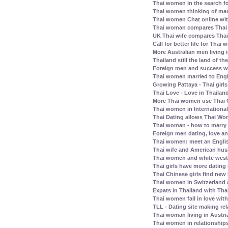
Thai women in the search fo
Thai women thinking of mar
Thai women Chat online wit
Thai woman compares Thai
UK Thai wife compares Tha
Call for better life for Thai
More Australian men living 
Thailand still the land of th
Foreign men and success wi
Thai women married to Eng
Growing Pattaya - Thai girl
Thai Love - Love in Thailand
More Thai women use Thai C
Thai women in Internationa
Thai Dating allows Thai Wo
Thai woman - how to marry
Foreign men dating, love a
Thai women: meet an Englis
Thai wife and American husb
Thai women and white west
Thai girls have more dating
Thai Chinese girls find new 
Thai women in Switzerland
Expats in Thailand with Tha
Thai women fall in love wit
TLL - Dating site making rel
Thai woman living in Austri
Thai women in relationship