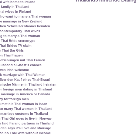
ai wife home to Ireland
family in Thailand
ai wives in Finland
who want to marry a Thai woman
r marriage in New Zealand
chen Schweizer Männer heiraten
contemporary Thai wives
ing to marry a Thai woman
Thai Bride stereotype
Thai Brides TV claim
 Thai Bar Girls
en Thai Frauen
eziehungen mit Thai Frauen
 husband a Ghost's chance
given Irish welcome
k marriage with Thai Women
über den Kauf eines Thai-Braut!
nische Männer in Thailand heiraten
r foreign men dating in Thailand
 marriage in America or Canada
ey for foreign men
 met his Thai woman in Isaan
to marry Thai women in Thailand
marriage customs in Thailand
Thai Girl goes to live in Norway
ind Farang partners in Thailand
den says it's Love and Marriage
ean no Thai Wife without income