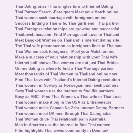
Thai Dating Sites -Thai singles turn to Internet Dating
Thai Partner Search -Foreigners Meet your Match online
Thai women seek marriage with foreigners online
Success finding a Thai wife, Thai girlfriend, Thai partner
Thai Foreigner relationships are growing and successful
ThaiLoveLines.com -Find Marriage and Love in Thailand
Meet Bangkok Women on Thailand' s internet dating site
The Thai wife phenomenon as foreigners flock to Thailand
Thai Women seek foreigners - Meet your Match online
Make a success of your relationship with your Thai wife
Internet poll shows Thai women are not just Thai Brides
Online dating is where to find a Thai Marriage partner
Meet thousands of Thai Women in Thailand online now
Find Thai Love with Thailand's Internet Dating revolution
Thai women in Norway as Norwegian men seek partners
Sexy Thai women use the internet to find life partners
Easy as ABC - Find Thai Women, a Thai wife or Thai Love
Thai women make it big in the USA as Entrepeneurs
Thai women make Canada No.2 for Internet Dating Partners
Thai women meet UK men through Thai Dating sites
Thai Women drive Thai relationships in Australia
Men in America use the internet to find Thai women
Film highlights Thai wives community in Denmark