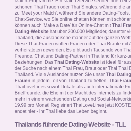
Match-Programme. Ein Match Service sendet Ihnen einz
schonen Thai Frauen oder Thai Singles, während die a
zu 'Meet your Match', während Sie andere Dating-Tools, 
Chat-Service, wo Sie online chatten können mit schöne
können auch 'Make a Date' für Online-Chat mit
Thai Fr
Dating-Website
hat uber 200.000 Mitglieder, darunter v
Thailand, die ausländische männer auf der ganzen Welt 
Diese Thai-Frauen wollen Frauen oder Thai Braute mit 
verheirateten geworden. Es gibt auch Tausende von Tha
Freunde, Chat und Dating-Partner in Thailand für kurz-un
Beziehungen. Das
Thai Dating-Website
ist ideal für a
der Suche nach einem Thai Frau, Braut oder Thai Thai E
Thailand. Viele Ausländer nutzen Sie unser
Thai Datin
Frauen
in jedem Teil von Thailand zu treffen.
Thai Frau
ThaiLoveLines sowohl lokale als auch internationale F
Brieffreunde, die Ehe mit der Macht des Internets zu find
mehr in einem wachsenden Dating und Social-Networkin
19,99 pro Monat! Registriert ThaiLoveLines jetzt KOS
endet hier - Ihr Thai liebe das Leben beginnt.
Thailands führende Dating-Website - TLL