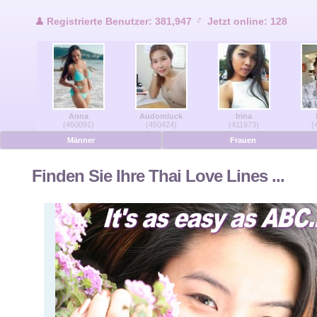
Benutzer Online
Registrierte Benutzer: 381,947
Jetzt online: 128
Männer Online
Frauen Online
Anna
Audomluck
Irina
Deutsche
(460091)
(450424)
(411973)
(
Männer
Frauen
Niederländisch
Finden Sie Ihre Thai Love Lines ...
Französisch
Spanisch