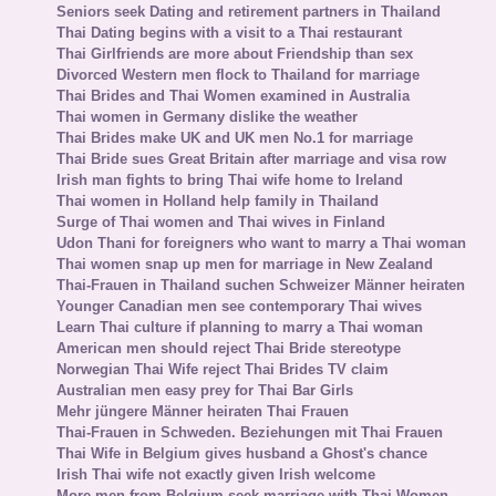
Seniors seek Dating and retirement partners in Thailand
Thai Dating begins with a visit to a Thai restaurant
Thai Girlfriends are more about Friendship than sex
Divorced Western men flock to Thailand for marriage
Thai Brides and Thai Women examined in Australia
Thai women in Germany dislike the weather
Thai Brides make UK and UK men No.1 for marriage
Thai Bride sues Great Britain after marriage and visa row
Irish man fights to bring Thai wife home to Ireland
Thai women in Holland help family in Thailand
Surge of Thai women and Thai wives in Finland
Udon Thani for foreigners who want to marry a Thai woman
Thai women snap up men for marriage in New Zealand
Thai-Frauen in Thailand suchen Schweizer Männer heiraten
Younger Canadian men see contemporary Thai wives
Learn Thai culture if planning to marry a Thai woman
American men should reject Thai Bride stereotype
Norwegian Thai Wife reject Thai Brides TV claim
Australian men easy prey for Thai Bar Girls
Mehr jüngere Männer heiraten Thai Frauen
Thai-Frauen in Schweden. Beziehungen mit Thai Frauen
Thai Wife in Belgium gives husband a Ghost's chance
Irish Thai wife not exactly given Irish welcome
More men from Belgium seek marriage with Thai Women