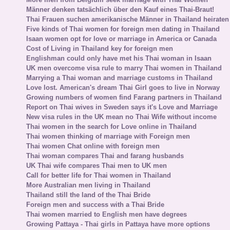
Männer denken tatsächlich über den Kauf eines Thai-Braut!
Thai Frauen suchen amerikanische Männer in Thailand heiraten
Five kinds of Thai women for foreign men dating in Thailand
Isaan women opt for love or marriage in America or Canada
Cost of Living in Thailand key for foreign men
Englishman could only have met his Thai woman in Isaan
UK men overcome visa rule to marry Thai women in Thailand
Marrying a Thai woman and marriage customs in Thailand
Love lost. American's dream Thai Girl goes to live in Norway
Growing numbers of women find Farang partners in Thailand
Report on Thai wives in Sweden says it's Love and Marriage
New visa rules in the UK mean no Thai Wife without income
Thai women in the search for Love online in Thailand
Thai women thinking of marriage with Foreign men
Thai women Chat online with foreign men
Thai woman compares Thai and farang husbands
UK Thai wife compares Thai men to UK men
Call for better life for Thai women in Thailand
More Australian men living in Thailand
Thailand still the land of the Thai Bride
Foreign men and success with a Thai Bride
Thai women married to English men have degrees
Growing Pattaya - Thai girls in Pattaya have more options