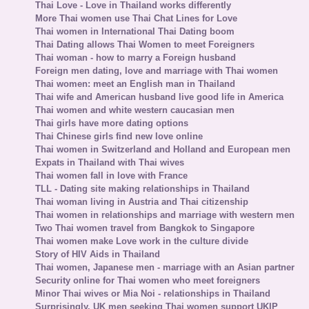
Thai Love - Love in Thailand works differently
More Thai women use Thai Chat Lines for Love
Thai women in International Thai Dating boom
Thai Dating allows Thai Women to meet Foreigners
Thai woman - how to marry a Foreign husband
Foreign men dating, love and marriage with Thai women
Thai women: meet an English man in Thailand
Thai wife and American husband live good life in America
Thai women and white western caucasian men
Thai girls have more dating options
Thai Chinese girls find new love online
Thai women in Switzerland and Holland and European men
Expats in Thailand with Thai wives
Thai women fall in love with France
TLL - Dating site making relationships in Thailand
Thai woman living in Austria and Thai citizenship
Thai women in relationships and marriage with western men
Two Thai women travel from Bangkok to Singapore
Thai women make Love work in the culture divide
Story of HIV Aids in Thailand
Thai women, Japanese men - marriage with an Asian partner
Security online for Thai women who meet foreigners
Minor Thai wives or Mia Noi - relationships in Thailand
Surprisingly, UK men seeking Thai women support UKIP