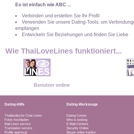
Es ist einfach wie ABC ...
Verbinden und erstellen Sie Ihr Profil
Verwenden Sie unsere Dating-Tools, um Verbindunge
empfangen
Entwickeln Sie Beziehungen und finden Sie Liebe
Wie ThaiLoveLines funktioniert...
Benutzer online
Dating-Hilfe
Dating-Werkzeuge
Thailändische Chat-Linien
Dating-Center
Fotos hochladen
Who is looking
Mail Lines service
E-Mail-Centere
Translation service
Security Online
Profile approval
Skype online kaufen