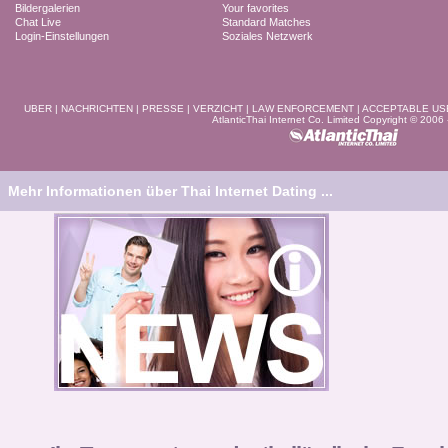
Bildergalerien
Your favorites
Chat Live
Standard Matches
Login-Einstellungen
Soziales Netzwerk
UBER
|
NACHRICHTEN
|
PRESSE
|
VERZICHT
|
LAW ENFORCEMENT
|
ACCEPTABLE US
AtlanticThai Internet Co. Limited Copyright © 2006
Mehr Informationen über Thai Internet Dating ...