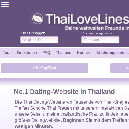
ไทย
Englisch
Hier Einloggen
Passwort vergessen?
Kostenlos anmelden
Tour
Funktionen
FAQ
Thailand
Kontakt
Erfahrungsbericht
Erfahrungsberichte
สร้างบัญชีใหม่
R
Freunde
Funktionen
No.1 Dating-Website in Thailand
Tour
Die
Thai Dating-Website
wo Tausende von
Thai-Single
Treffen Schöne
Thai Frauen
mit unserem interaktiven S
unsere Seite, um eine
thailändische Frau
zu finden, abe
Kontakt
größtes Datingwebsite.
Beginnen Sie mit dem Treffen 
wenigen Minuten.