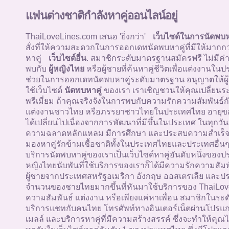
แฟนต่างชาติกำลังหาคู่ออนไลน์อยู่
ThaiLoveLines.com เสนอ 'ยิ่งกว่า'
เว็บไซด์ในการนัดพบห
สั่งที่ให้ความสะดวกในการออกเดทนัดพบหาคู่ที่มีให้มากก
หาคู่
เว็บไซด์อื่น
. สมาชิกระดับมาตรฐานสมัครฟรี ไม่มีค่
พบกับ
ผู้หญิงไทย
หรือผู้ชายที่ค้นหาคู่ชีวิตเพื่อแต่งงานใน
ช่วยในการออกเดทนัดพบหาคู่ระดับมาตรฐาน อนุญาตให้ผู้
ใช้เว็บไซด์
นัดพบหาคู่
ของเรา เราเชิญชวนให้คุณเปลี่ยนระ
พรีเมี่ยม ถ้าคุณจริงจังในการพบกับความรักความสัมพันธ์กั
แต่งงานชาวไทย หรือภรรยาชาวไทยในประเทศไทย อายุข
ได้เปลี่ยนไปเนื่องจากการพัฒนาที่มีขึ้นในประเทศ ในทุกวัน
ความฉลาดหลักแหลม มีการศึกษา และประสบความสำเร็จ ผู
มองหาคู่รักข้ามเชื้อชาติทั้งในประเทศไทยและประเทศอื่นๆท
บริการนัดพบหาคู่ของเราเป็นเว็บไซด์หาคู่อันดับหนึ่งของป
หญิงไทยนับพันที่ใช้บริการของเราก็ได้มีความรักความสัม
ผู้ชายจากประเทศสหรัฐอเมริกา อังกฤษ ออสเตรเลีย และประ
จำนวนของชายไทยมากขึ้นที่หันมาใช้บริการของ ThaiLoveL
ความสัมพันธ์ แต่งงาน หรือเพียงแค่หาเพื่อน สมาชิกในระด
บริการแชทกับคนไทย โทรศัพท์ทางอินเตอร์เน็ตผ่านโปรแกร
เมลล์ และบริการหาคู่ที่มีความสร้างสรรค์ ซึ่งจะทำให้ค