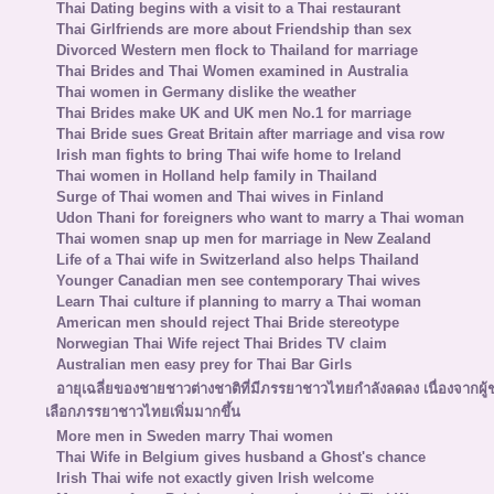
Thai Dating begins with a visit to a Thai restaurant
Thai Girlfriends are more about Friendship than sex
Divorced Western men flock to Thailand for marriage
Thai Brides and Thai Women examined in Australia
Thai women in Germany dislike the weather
Thai Brides make UK and UK men No.1 for marriage
Thai Bride sues Great Britain after marriage and visa row
Irish man fights to bring Thai wife home to Ireland
Thai women in Holland help family in Thailand
Surge of Thai women and Thai wives in Finland
Udon Thani for foreigners who want to marry a Thai woman
Thai women snap up men for marriage in New Zealand
Life of a Thai wife in Switzerland also helps Thailand
Younger Canadian men see contemporary Thai wives
Learn Thai culture if planning to marry a Thai woman
American men should reject Thai Bride stereotype
Norwegian Thai Wife reject Thai Brides TV claim
Australian men easy prey for Thai Bar Girls
อายุเฉลี่ยของชายชาวต่างชาติที่มีภรรยาชาวไทยกำลังลดลง เนื่องจากผู
เลือกภรรยาชาวไทยเพิ่มมากขึ้น
More men in Sweden marry Thai women
Thai Wife in Belgium gives husband a Ghost's chance
Irish Thai wife not exactly given Irish welcome