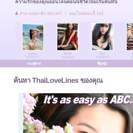
ความรักของคุณออนไลน์ตอนนี้ชีวิตใหม่เริ่มต้นที่นี่
ติดต่อเรา
จำนวนสมาชิก 381,947
ออนไลน์ตอนนี้ 142
ผู้ใช้ที่ออนไลน์
ของผู้ชายออนไลน์
Luna
Sarin
Am
สตรีออนไลน์
(439937)
(440659)
(440444)
(
ของผู้ชาย
ที่ผู้หญิง
ภาษาเยอรมัน
ค้นหา ThaiLoveLines ของคุณ
ภาษาดัทช์
ภาษาฝรั่งเศส
ภาษาสเปน