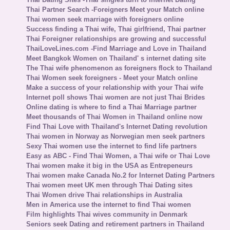
Thai Partner Search -Foreigners Meet your Match online
Thai women seek marriage with foreigners online
Success finding a Thai wife, Thai girlfriend, Thai partner
Thai Foreigner relationships are growing and successful
ThaiLoveLines.com -Find Marriage and Love in Thailand
Meet Bangkok Women on Thailand' s internet dating site
The Thai wife phenomenon as foreigners flock to Thailand
Thai Women seek foreigners - Meet your Match online
Make a success of your relationship with your Thai wife
Internet poll shows Thai women are not just Thai Brides
Online dating is where to find a Thai Marriage partner
Meet thousands of Thai Women in Thailand online now
Find Thai Love with Thailand's Internet Dating revolution
Thai women in Norway as Norwegian men seek partners
Sexy Thai women use the internet to find life partners
Easy as ABC - Find Thai Women, a Thai wife or Thai Love
Thai women make it big in the USA as Entrepeneurs
Thai women make Canada No.2 for Internet Dating Partners
Thai women meet UK men through Thai Dating sites
Thai Women drive Thai relationships in Australia
Men in America use the internet to find Thai women
Film highlights Thai wives community in Denmark
Seniors seek Dating and retirement partners in Thailand