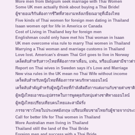
More men from Belgium seek marriage with Thai Women
Some UK men actually think about buying a Thai Bride!
ผู้ชายอเมริกันต้องการชีวิตที่สวยงามหลังเกษียณอายุที่เมืองไทย
Five kinds of Thai women for foreign men dating in Thailand
Isaan women opt for life in America or Canada
Cost of Living in Thailand key for foreign men
Englishman could only have met his Thai woman in Isaan
UK men overcome visa rule to marry Thai women in Thailand
Marrying a Thai woman and marriage customs in Thailand
Love lost. American's dream Thai Girl goes to live in Norway
เคล็ดลับสำหรับสาวๆไทยที่ต้องการหาเพื่อน, แฟน, หรือแม้แตสามีชาวต่า
Report on Thai wives in Sweden says it's Love and Marriage
New visa rules in the UK mean no Thai Wife without income
เคร็ดลับสำหรับหญิงไทยที่ต้องการหาคนรักทางออนไลน์
เคร็ดลับสำคัญสำหรับผู้หญิงไทยที่กำลังคิดถึงการแต่งงานกับชายต่างชาติ
ผู้หญิงไทยเอาชนะอุปสรรคในการพูดคุยกับหนุ่มต่างชาติทางออนไลน์
ผู้หญิงไทยเปรียบเทียบคนไทยและสามีฝรั่ง
ภรรยาชาวไทยในประเทศอังกฤษ เปรียบเทียบชายไทยกับผู้ชายจากประเ
Call for better life for Thai women in Thailand
More Australian men living in Thailand
Thailand still the land of the Thai Bride
Foreign men and success with a Thai Bride