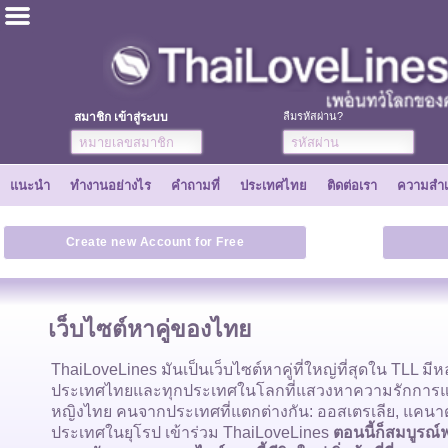
ไทย
ภาษาอังกฤษ
สมาชิก เข้าสู่ระบบ
ลืมรหัสผ่าน?
ลงทะเบียนเลย
แนะนำ
ทำงานอย่างไร
คำถามที่
ประเทศไทย
ติดต่อเรา
ความสำเ
ความสำเร็จ
Create new Account for Free
เพื่อน
เว็บไซต์หาคู่ของไทย
ทำงานอย่างไร
ThaiLoveLines มันเป็นเว็บไซต์หาคู่ที่ใหญ่ที่สุดใน TLL 
ประเทศไทยและทุกประเทศในโลกที่แสวงหาความรักการแต่ง
แนะนำ
หญิงไทย คนจากประเทศที่แตกต่างกัน: ออสเตรเลีย, แคนา
ประเทศในยุโรป เข้าร่วม ThaiLoveLines
ตอนนี้ก็สมบูรณ