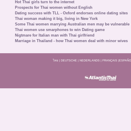
Hot Thai girls turn to the internet
Prospects for Thai women without English
Dating success with TLL - Oxford endorses online dating sites
Thai woman making it big, living in New York
Some Thai women marrying Australian men may be vulnerable
Thai women use smarphones to win Dating game
Nigtmare for Italian man with Thai girlfriend
Marriage in Thailand - how Thai women deal with minor wives
ไทย
|
DEUTSCHE
|
NEDERLANDS
|
FRANÇAIS
|
ESPAÑO