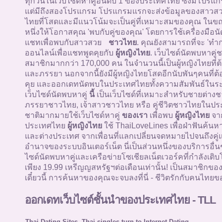
ทุกวันในเว็บไซด์หาคู่อันดับ 1 ของประเทศไทย ซึ่งมีโปรแกรม
แต่มีถึงสองโปรแกรม โปรแกรมแรกจะส่งข้อมูลของสาว
ไทยที่โสดและมีแนวโน้มจะเป็นคู่ที่เหมาะสมของคุณ ในข
หนึ่งให้โอกาสคุณ 'พบกับคู่ของคุณ' โดยการใช้เครื่องมือน
แชทเพื่อพบกับสาวสวย
ชาวไทย
. คุณยังสามารถที่จะ 'ทำ
ออนไลน์เพื่อแชทพูดคุยกับ
ผู้หญิงไทย
. เว็บไซด์นัดพบหาคู
สมาชิกมากกว่า 170,000 คน ในจำนวนนี้เป็นผู้หญิงไทยที่ต
และภรรยา นอกจากนี้ยังมีผู้หญิงไทยโสดอีกนับพันๆคนที่ต้
คุย และออกเดทนัดพบในประเทศไทยทั้งความสัมพันธ์ในระ
เว็บไซด์นัดพบหาคู่
นี้
เป็นเว็บไซด์ที่เหมาะสำหรับชายต่างช
ภรรยาชาวไทย, เจ้าสาวชาวไทย หรือ คู่ชีวิตชาวไทยในปร
ชาติมากมายใช้เว็บไซด์หาคู่
ของเรา
เพื่อพบ
ผู้หญิงไทย
จา
ประเทศไทย
ผู้หญิงไทย
ใช้ ThaiLoveLines เพื่อฝ่าฟันค้นห
และต่างประเทศ จากเพื่อนที่แลกเปลี่ยนจดหมายไปจนถึงคู่
อำนาจของระบบอินเตอร์เน็ต นี่เป็นส่วนหนึ่งของบริการอื่
ไซด์นัดพบหาคู่และเครือข่ายโซเชียลเน็ตเวอร์คที่กำลังเติบโ
เพียง 19.99 เหรีญญสหรัฐฯต่อเดือนเท่านั้น! เป็นสมาชิกขอ
เดี๋ยวนี้ การค้นหาของคุณจะจบลงที่นี่ - ชีวิตรักกับคนไทยขอ
ออกเดทเว็บไซต์ชั้นนำของประเทศไทย - TLL
Thai Dating Sites -Thai singles turn to Internet Dating