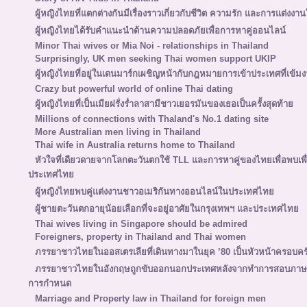
ผู้หญิงไทยที่แตกต่างกันมีเรื่องราวเกี่ยวกับชีวิต ความรัก และการแต่งงานใ
ผู้หญิงไทยได้รับคำแนะนำด้านความปลอดภัยเพื่อการหาคู่ออนไลน์
Minor Thai wives or Mia Noi - relationships in Thailand
Surprisingly, UK men seeking Thai women support UKIP
ผู้หญิงไทยที่อยู่ในเดนมาร์กเผชิญหน้ากับกฎหมายการเข้าประเทศที่เข้มง
Crazy but powerful world of online Thai dating
ผู้หญิงไทยที่เป็นเมียฝรั่งร่ำลาสามีชาวเยอรมันของเธอเป็นครั้งสุดท้าย
Millions of connections with Thaland's No.1 dating site
More Australian men living in Thailand
Thai wife in Australia returns home to Thailand
หัวใจที่เดียวดายจากโลกตะวันตกใช้ TLL และการหาคู่ของไทยเพื่อพบเ
ประเทศไทย
ผู้หญิงไทยพบคู่แต่งงานชาวอเมริกันทางออนไลน์ในประเทศไทย
ผู้ชายตะวันตกอายุน้อยเลือกที่จะอยู่อาศัยในกรุงเทพฯ และประเทศไทย
Thai wives living in Singapore should be admired
Foreigners, property in Thailand and Thai women
ภรรยาชาวไทยในออสเตรเลียที่เดินทางมาในยุค ’80 เป็นหัวหน้าครอบคร
ภรรยาชาวไทยในอังกฤษถูกขับออกนอกประเทศหลังจากทำการสอบภาษาอั
การกำหนด
Marriage and Property law in Thailand for foreign men