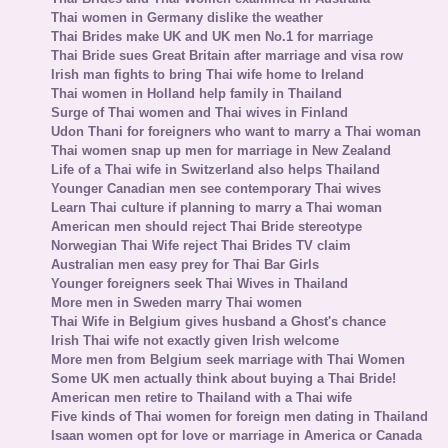
Thai women in Germany dislike the weather
Thai Brides make UK and UK men No.1 for marriage
Thai Bride sues Great Britain after marriage and visa row
Irish man fights to bring Thai wife home to Ireland
Thai women in Holland help family in Thailand
Surge of Thai women and Thai wives in Finland
Udon Thani for foreigners who want to marry a Thai woman
Thai women snap up men for marriage in New Zealand
Life of a Thai wife in Switzerland also helps Thailand
Younger Canadian men see contemporary Thai wives
Learn Thai culture if planning to marry a Thai woman
American men should reject Thai Bride stereotype
Norwegian Thai Wife reject Thai Brides TV claim
Australian men easy prey for Thai Bar Girls
Younger foreigners seek Thai Wives in Thailand
More men in Sweden marry Thai women
Thai Wife in Belgium gives husband a Ghost's chance
Irish Thai wife not exactly given Irish welcome
More men from Belgium seek marriage with Thai Women
Some UK men actually think about buying a Thai Bride!
American men retire to Thailand with a Thai wife
Five kinds of Thai women for foreign men dating in Thailand
Isaan women opt for love or marriage in America or Canada