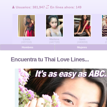
Usuarios en lí
Usuarios: 381,947
En línea ahora: 149
Hombres en línea
Mujeres en línea
Linda
Marlena
Sarin
Alemán
(437210)
(447720)
(440659)
(
Hombres
Mujeres
Holandés
Encuentra tu Thai Love Lines...
Francés
Español