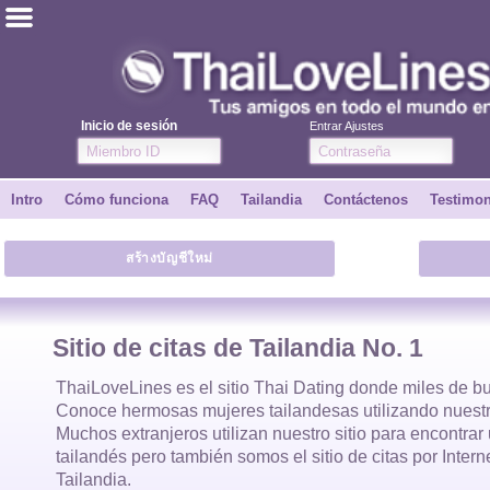
ไทย
Inglés
Inicio de sesión
Entrar Ajustes
Únete
Intro
Cómo funciona
FAQ
Tailandia
Contáctenos
Testimo
Testimonios
สร้างบัญชีใหม่
Dile a un amigo
Cómo funciona
Sitio de citas de Tailandia No. 1
Intro
ThaiLoveLines es el
sitio Thai Dating
donde
miles
de bu
Conoce hermosas
mujeres tailandesas
utilizando nuestr
Muchos extranjeros utilizan nuestro sitio para encontra
Contáctenos
tailandés
pero también somos el sitio de citas por Inter
Tailandia.