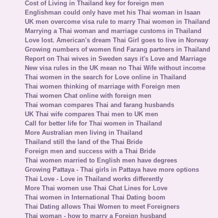
Cost of Living in Thailand key for foreign men
Englishman could only have met his Thai woman in Isaan
UK men overcome visa rule to marry Thai women in Thailand
Marrying a Thai woman and marriage customs in Thailand
Love lost. American's dream Thai Girl goes to live in Norway
Growing numbers of women find Farang partners in Thailand
Report on Thai wives in Sweden says it's Love and Marriage
New visa rules in the UK mean no Thai Wife without income
Thai women in the search for Love online in Thailand
Thai women thinking of marriage with Foreign men
Thai women Chat online with foreign men
Thai woman compares Thai and farang husbands
UK Thai wife compares Thai men to UK men
Call for better life for Thai women in Thailand
More Australian men living in Thailand
Thailand still the land of the Thai Bride
Foreign men and success with a Thai Bride
Thai women married to English men have degrees
Growing Pattaya - Thai girls in Pattaya have more options
Thai Love - Love in Thailand works differently
More Thai women use Thai Chat Lines for Love
Thai women in International Thai Dating boom
Thai Dating allows Thai Women to meet Foreigners
Thai woman - how to marry a Foreign husband