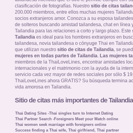
clasificación de fotografías. Nuestro
sitio de citas taila
200.000 miembros, entre ellos muchas mujeres Tailandi
socios extranjeros amor. Conozca a su esposa tailandes
de solteros buscando amistad tailandesa, chat en línea y
Tailandia para las relaciones a corto y largo plazo. Este
Tailandia
es ideal para los hombres extranjeros en bus
tailandesa, novia tailandesa o cónyuge Thai en Tailandia
que utilizan nuestro
sitio de citas de Tailandia
, se pued
mujeres en todas partes de Tailandia
.
Las mujeres ta
miembros de la ThaiLoveLines, encontrar amistades loc
internacionales y el matrimonio con la ayuda de la intern
servicio cada vez mayor de redes sociales por sólo $ 19
ThaiLoveLines ahora GRATIS? Su búsqueda termina aq
vida amorosa en Tailandia.
Sitio de citas más importantes de Tailandia
Thai Dating Sites -Thai singles turn to Internet Dating
Thai Partner Search -Foreigners Meet your Match online
Thai women seek marriage with foreigners online
Success finding a Thai wife, Thai girlfriend, Thai partner