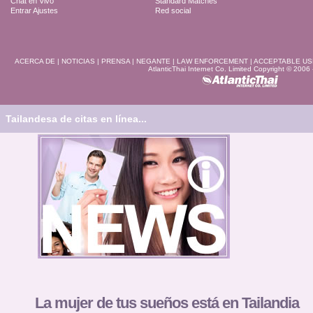
Chat en Vivo
Standard Matches
Entrar Ajustes
Red social
ACERCA DE
|
NOTICIAS
|
PRENSA
|
NEGANTE
|
LAW ENFORCEMENT
|
ACCEPTABLE US
AtlanticThai Internet Co. Limited Copyright © 2006
Tailandesa de citas en línea...
La mujer de tus sueños está en Tailandia