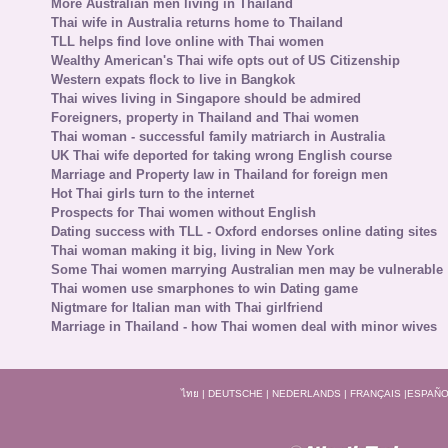
More Australian men living in Thailand
Thai wife in Australia returns home to Thailand
TLL helps find love online with Thai women
Wealthy American's Thai wife opts out of US Citizenship
Western expats flock to live in Bangkok
Thai wives living in Singapore should be admired
Foreigners, property in Thailand and Thai women
Thai woman - successful family matriarch in Australia
UK Thai wife deported for taking wrong English course
Marriage and Property law in Thailand for foreign men
Hot Thai girls turn to the internet
Prospects for Thai women without English
Dating success with TLL - Oxford endorses online dating sites
Thai woman making it big, living in New York
Some Thai women marrying Australian men may be vulnerable
Thai women use smarphones to win Dating game
Nigtmare for Italian man with Thai girlfriend
Marriage in Thailand - how Thai women deal with minor wives
ไทย
|
DEUTSCHE
|
NEDERLANDS
|
FRANÇAIS
|
ESPAÑO