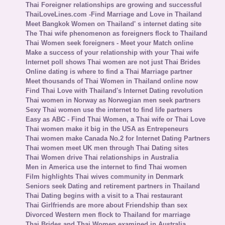
Thai Foreigner relationships are growing and successful
ThaiLoveLines.com -Find Marriage and Love in Thailand
Meet Bangkok Women on Thailand' s internet dating site
The Thai wife phenomenon as foreigners flock to Thailand
Thai Women seek foreigners - Meet your Match online
Make a success of your relationship with your Thai wife
Internet poll shows Thai women are not just Thai Brides
Online dating is where to find a Thai Marriage partner
Meet thousands of Thai Women in Thailand online now
Find Thai Love with Thailand's Internet Dating revolution
Thai women in Norway as Norwegian men seek partners
Sexy Thai women use the internet to find life partners
Easy as ABC - Find Thai Women, a Thai wife or Thai Love
Thai women make it big in the USA as Entrepeneurs
Thai women make Canada No.2 for Internet Dating Partners
Thai women meet UK men through Thai Dating sites
Thai Women drive Thai relationships in Australia
Men in America use the internet to find Thai women
Film highlights Thai wives community in Denmark
Seniors seek Dating and retirement partners in Thailand
Thai Dating begins with a visit to a Thai restaurant
Thai Girlfriends are more about Friendship than sex
Divorced Western men flock to Thailand for marriage
Thai Brides and Thai Women examined in Australia