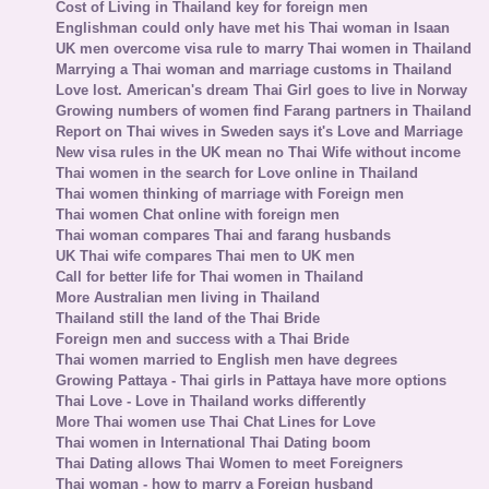
Cost of Living in Thailand key for foreign men
Englishman could only have met his Thai woman in Isaan
UK men overcome visa rule to marry Thai women in Thailand
Marrying a Thai woman and marriage customs in Thailand
Love lost. American's dream Thai Girl goes to live in Norway
Growing numbers of women find Farang partners in Thailand
Report on Thai wives in Sweden says it's Love and Marriage
New visa rules in the UK mean no Thai Wife without income
Thai women in the search for Love online in Thailand
Thai women thinking of marriage with Foreign men
Thai women Chat online with foreign men
Thai woman compares Thai and farang husbands
UK Thai wife compares Thai men to UK men
Call for better life for Thai women in Thailand
More Australian men living in Thailand
Thailand still the land of the Thai Bride
Foreign men and success with a Thai Bride
Thai women married to English men have degrees
Growing Pattaya - Thai girls in Pattaya have more options
Thai Love - Love in Thailand works differently
More Thai women use Thai Chat Lines for Love
Thai women in International Thai Dating boom
Thai Dating allows Thai Women to meet Foreigners
Thai woman - how to marry a Foreign husband