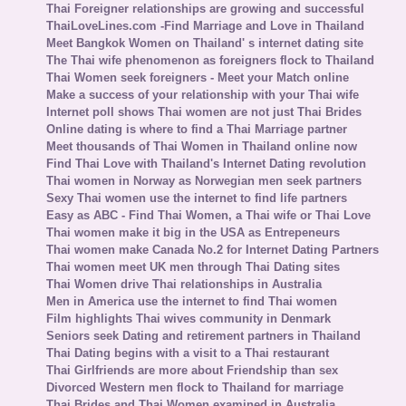
Thai Foreigner relationships are growing and successful
ThaiLoveLines.com -Find Marriage and Love in Thailand
Meet Bangkok Women on Thailand' s internet dating site
The Thai wife phenomenon as foreigners flock to Thailand
Thai Women seek foreigners - Meet your Match online
Make a success of your relationship with your Thai wife
Internet poll shows Thai women are not just Thai Brides
Online dating is where to find a Thai Marriage partner
Meet thousands of Thai Women in Thailand online now
Find Thai Love with Thailand's Internet Dating revolution
Thai women in Norway as Norwegian men seek partners
Sexy Thai women use the internet to find life partners
Easy as ABC - Find Thai Women, a Thai wife or Thai Love
Thai women make it big in the USA as Entrepeneurs
Thai women make Canada No.2 for Internet Dating Partners
Thai women meet UK men through Thai Dating sites
Thai Women drive Thai relationships in Australia
Men in America use the internet to find Thai women
Film highlights Thai wives community in Denmark
Seniors seek Dating and retirement partners in Thailand
Thai Dating begins with a visit to a Thai restaurant
Thai Girlfriends are more about Friendship than sex
Divorced Western men flock to Thailand for marriage
Thai Brides and Thai Women examined in Australia