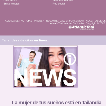
Chat en Vivo
Standard Matches
Entrar Ajustes
Red social
ACERCA DE
|
NOTICIAS
|
PRENSA
|
NEGANTE
|
LAW ENFORCEMENT
|
ACCEPTABLE US
AtlanticThai Internet Co. Limited Copyright © 2006
Tailandesa de citas en línea...
La mujer de tus sueños está en Tailandia