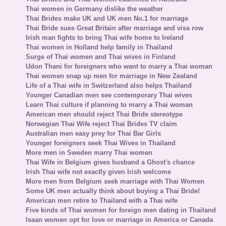
Thai women in Germany dislike the weather
Thai Brides make UK and UK men No.1 for marriage
Thai Bride sues Great Britain after marriage and visa row
Irish man fights to bring Thai wife home to Ireland
Thai women in Holland help family in Thailand
Surge of Thai women and Thai wives in Finland
Udon Thani for foreigners who want to marry a Thai woman
Thai women snap up men for marriage in New Zealand
Life of a Thai wife in Switzerland also helps Thailand
Younger Canadian men see contemporary Thai wives
Learn Thai culture if planning to marry a Thai woman
American men should reject Thai Bride stereotype
Norwegian Thai Wife reject Thai Brides TV claim
Australian men easy prey for Thai Bar Girls
Younger foreigners seek Thai Wives in Thailand
More men in Sweden marry Thai women
Thai Wife in Belgium gives husband a Ghost's chance
Irish Thai wife not exactly given Irish welcome
More men from Belgium seek marriage with Thai Women
Some UK men actually think about buying a Thai Bride!
American men retire to Thailand with a Thai wife
Five kinds of Thai women for foreign men dating in Thailand
Isaan women opt for love or marriage in America or Canada