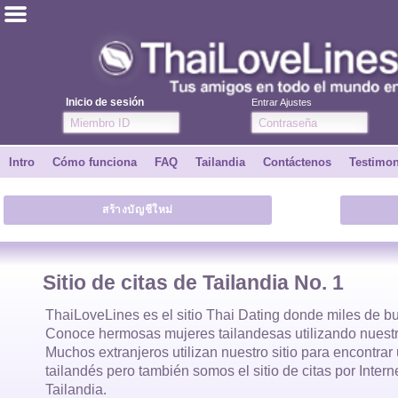
ไทย
Inglés
Inicio de sesión
Entrar Ajustes
Únete
Intro
Cómo funciona
FAQ
Tailandia
Contáctenos
Testimo
Testimonios
สร้างบัญชีใหม่
Dile a un amigo
Cómo funciona
Sitio de citas de Tailandia No. 1
Intro
ThaiLoveLines es el
sitio Thai Dating
donde
miles
de bu
Conoce hermosas
mujeres tailandesas
utilizando nuestr
Muchos extranjeros utilizan nuestro sitio para encontra
Contáctenos
tailandés
pero también somos el sitio de citas por Inter
Tailandia.