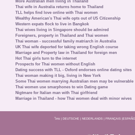
More Australian men living in Thailand
Thai wife in Australia returns home to Thailand
TLL helps find love online with Thai women
Wealthy American's Thai wife opts out of US Citizenship
Western expats flock to live in Bangkok
Thai wives living in Singapore should be admired
Foreigners, property in Thailand and Thai women
Thai woman - successful family matriarch in Australia
UK Thai wife deported for taking wrong English course
Marriage and Property law in Thailand for foreign men
Hot Thai girls turn to the internet
Prospects for Thai women without English
Dating success with TLL - Oxford endorses online dating sites
Thai woman making it big, living in New York
Some Thai women marrying Australian men may be vulnerable
Thai women use smarphones to win Dating game
Nigtmare for Italian man with Thai girlfriend
Marriage in Thailand - how Thai women deal with minor wives
ไทย
|
DEUTSCHE
|
NEDERLANDS
|
FRANÇAIS
|
ESPAÑO