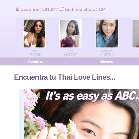
Usuarios en lí
Usuarios: 381,947
En línea ahora: 134
Hombres en línea
Mujeres en línea
Mai
Lek
Arisara
Alemán
(460685)
(447773)
(448784)
(
Hombres
Mujeres
Holandés
Encuentra tu Thai Love Lines...
Francés
Español