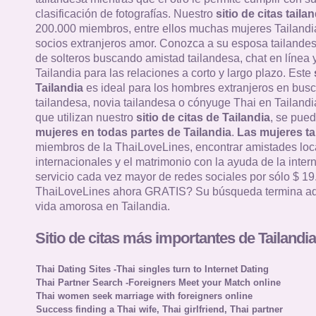
clasificación de fotografías. Nuestro
sitio de citas taila
200.000 miembros, entre ellos muchas mujeres Tailandi
socios extranjeros amor. Conozca a su esposa tailandes
de solteros buscando amistad tailandesa, chat en línea y
Tailandia para las relaciones a corto y largo plazo. Este
Tailandia
es ideal para los hombres extranjeros en bus
tailandesa, novia tailandesa o cónyuge Thai en Tailandia
que utilizan nuestro
sitio de citas de Tailandia
, se pued
mujeres en todas partes de Tailandia
.
Las mujeres ta
miembros de la ThaiLoveLines, encontrar amistades loc
internacionales y el matrimonio con la ayuda de la intern
servicio cada vez mayor de redes sociales por sólo $ 19
ThaiLoveLines ahora GRATIS? Su búsqueda termina aq
vida amorosa en Tailandia.
Sitio de citas más importantes de Tailandia
Thai Dating Sites -Thai singles turn to Internet Dating
Thai Partner Search -Foreigners Meet your Match online
Thai women seek marriage with foreigners online
Success finding a Thai wife, Thai girlfriend, Thai partner