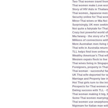
Two Thai women travel fro
Thai women make Love work 
Story of HIV Aids in Thailan
Thai women, Japanese men -
Security online for Thai w
Minor Thai wives or Mia Noi 
Surprisingly, UK men seeki
Not quite a fairytale for T
Crazy but powerful world of
Mia farang - the story of 
Millions of connections with
More Australian men living 
Thai wife in Australia retur
TLL helps find love online
Wealthy American's Thai wif
Western expats flock to liv
Thai wives living in Singap
Foreigners, property in Th
Thai woman - successful fam
UK Thai wife deported for t
Marriage and Property law i
Hot Thai girls turn to the in
Prospects for Thai women w
Dating success with TLL - O
Thai woman making it big, l
Some Thai women marrying 
Thai women use smarphone
Nigtmare for Italian man with