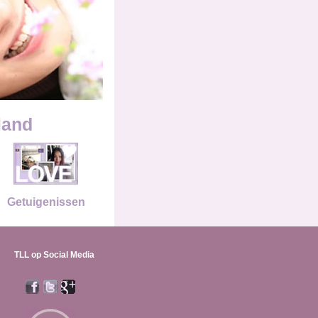
land
Getuigenissen
TLL op Social Media