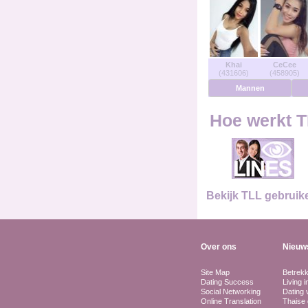
Gebruikers Online
Men Online
Khai
CeCee
(431606)
(458905)
Vrouwen Online
Mannen
Duits
Hoe werkt T
Nederlands
Frans
Bekijk TLL gebruik
Spaans
Over ons
Nieuw
Site Map
Betrek
Dating Success
Living i
Social Networking
Dating v
Online Translation
Thaise 