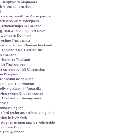
m Bangkok to Singapore
in the culture divide
d
 marriage with an Asian partner
omen who meet foreigners
- relationships in Thailand
ng Thai women support UKIP
hai women in Denmark
 online Thai dating
a Thai woman and German husband
 Thaland's No.1 dating site
in Thailand
ns home to Thailand
 with Thai women
e opts out of US Citizenship
e in Bangkok
ore should be admired
ailand and Thai women
ily matriarch in Australia
aking wrong English course
n Thailand for foreign men
ternet
ithout English
xford endorses online dating sites
iving in New York
Australian men may be vulnerable
s to win Dating game
 Thai girlfriend