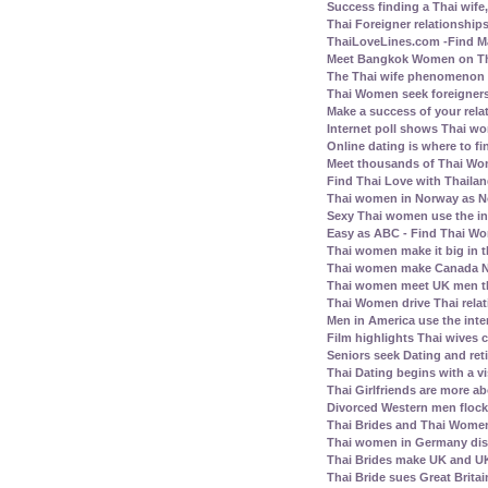
Success finding a Thai wife, 
Thai Foreigner relationship
ThaiLoveLines.com -Find Ma
Meet Bangkok Women on Thai
The Thai wife phenomenon a
Thai Women seek foreigners
Make a success of your rela
Internet poll shows Thai wo
Online dating is where to fi
Meet thousands of Thai Wo
Find Thai Love with Thailand
Thai women in Norway as N
Sexy Thai women use the inte
Easy as ABC - Find Thai Wom
Thai women make it big in 
Thai women make Canada No.
Thai women meet UK men th
Thai Women drive Thai relat
Men in America use the inte
Film highlights Thai wives
Seniors seek Dating and ret
Thai Dating begins with a vis
Thai Girlfriends are more a
Divorced Western men flock 
Thai Brides and Thai Women
Thai women in Germany disl
Thai Brides make UK and UK
Thai Bride sues Great Britai