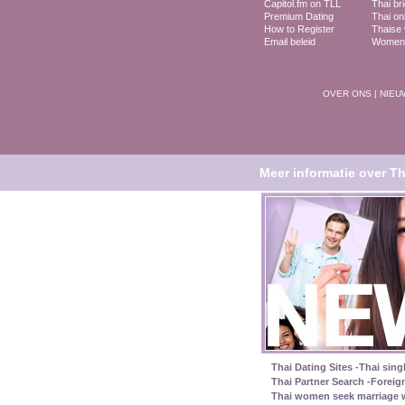
Capitol.fm on TLL
Thai br
Premium Dating
Thai on
How to Register
Thaise
Email beleid
Women 
OVER ONS
|
NIEU
Meer informatie over Th
Thai Dating Sites -Thai sing
Thai Partner Search -Foreig
Thai women seek marriage w