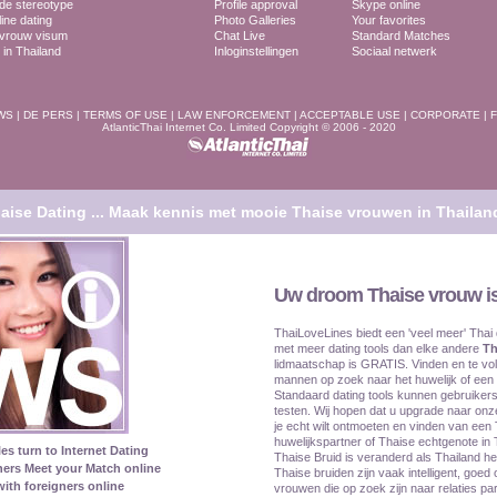
ide stereotype
Profile approval
Skype online
line dating
Photo Galleries
Your favorites
 vrouw visum
Chat Live
Standard Matches
in Thailand
Inloginstellingen
Sociaal netwerk
WS
|
DE PERS
|
TERMS OF USE
|
LAW ENFORCEMENT
|
ACCEPTABLE USE
|
CORPORATE
|
F
AtlanticThai Internet Co. Limited Copyright © 2006 - 2020
aise Dating ...
Maak kennis met mooie Thaise vrouwen in Thailan
Uw droom Thaise vrouw is
ThaiLoveLines biedt een 'veel meer' Thai 
met meer dating tools dan elke andere
Th
lidmaatschap is GRATIS. Vinden en te v
mannen op zoek naar het huwelijk of een 
Standaard dating tools kunnen gebruiker
testen. Wij hopen dat u upgrade naar onz
je echt wilt ontmoeten en vinden van een 
huwelijkspartner of Thaise echtgenote in T
les turn to Internet Dating
Thaise Bruid is veranderd als Thailand he
ners Meet your Match online
Thaise bruiden zijn vaak intelligent, goe
ith foreigners online
vrouwen die op zoek zijn naar relaties pa