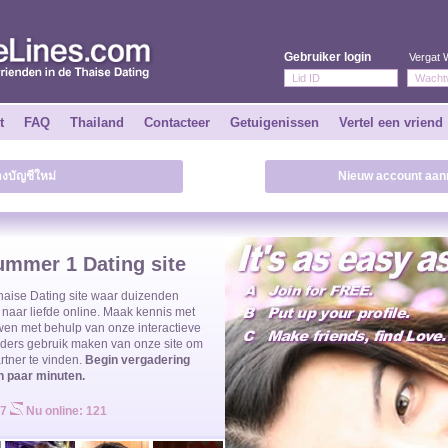
Gebruiker login
Vergat
t
FAQ
Thailand
Contacteer
Getuigenissen
Vertel een vriend
างบัญชีใหม่
Nieuw account aan
ummer 1 Dating site
haise Dating site waar duizenden
naar liefde online. Maak kennis met
uwen
met behulp van onze interactieve
anders gebruik maken van onze site om
artner te vinden.
Begin vergadering
n paar minuten.
47
Nu online: 121