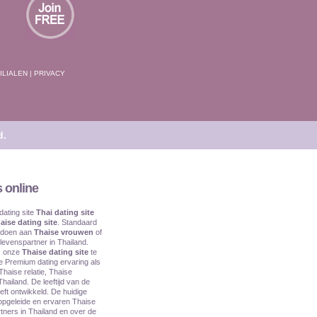
ILIALEN
|
PRIVACY
d.
 online
dating site
Thai dating site
aise dating site
. Standaard
oldoen aan
Thaise vrouwen
of
levenspartner in Thailand.
s onze
Thaise dating site
te
e Premium dating ervaring als
Thaise relatie, Thaise
hailand. De leeftijd van de
eft ontwikkeld. De huidige
d opgeleide en ervaren Thaise
rtners in Thailand en over de