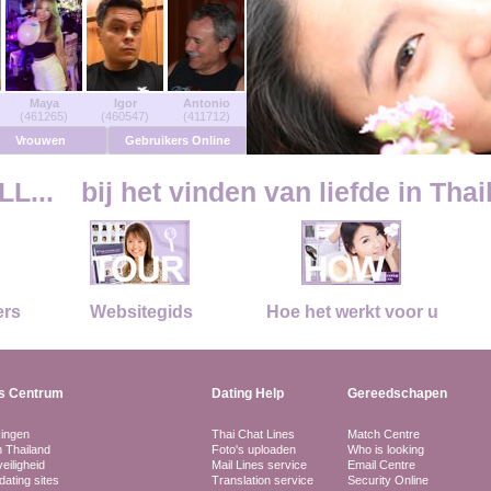
Maya
Igor
Antonio
(461265)
(460547)
(411712)
Vrouwen
Gebruikers Online
LL...
bij het vinden van liefde in Thai
ers
Websitegids
Hoe het werkt voor u
s Centrum
Dating Help
Gereedschapen
kingen
Thai Chat Lines
Match Centre
n Thailand
Foto's uploaden
Who is looking
eiligheid
Mail Lines service
Email Centre
dating sites
Translation service
Security Online