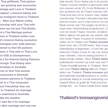
hele wereld. Onze dating site is de groot
Thai girlfriend, Thai partner
Thaise vrouwen hebben al gevonden liefdev
s are growing and successful
met mannen uit de VS, Groot-Brittannie, A
rriage and Love in Thailand
Een groeiend van de Thaise mannen ook
land' s internet dating site
ThaiLoveLines om te zoeken naar relaties
s foreigners flock to Thailand
vriendschap. Premium Lidmaatschap biedt
 - Meet your Match online
internet noemt, een E mail centrum en een
tionship with your Thai wife
Maak kennis met Thai singles op de No.1 T
maar twee matchmaking-programma's. E
men are not just Thai Brides
over de mooie Thaise vrouwen, terwijl de
nd a Thai Marriage partner
Match' tijdens het gebruik van andere dat
men in Thailand online now
met mooie Thaise vrouwen te ontmoeten. 
's Internet Dating revolution
online om te chatten met
Thaise vrouwe
orwegian men seek partners
heeft meer dan 170.000 leden. Veel vrouwe
rnet to find life partners
buitenlandse echtgenoten. U kunt hier ge
en, a Thai wife or Thai Love
toekomst Thaise vrouw. Er zijn ook duize
naar vrienden, chat en dating partners in
the USA as Entrepeneurs
lange termijn relaties. Deze
Thaise datin
2 for Internet Dating Partners
buitenlandse mannen op zoek naar een Th
rough Thai Dating sites
Thaise huwelijkspartner in Thailand. Veel
ionships in Australia
van onze
Thaise dating site
om Thaise v
rnet to find Thai women
delen van Thailand.
Thaise vrouwen
geb
 community in Denmark
internationale huwelijkspartners te vinden
irement partners in Thailand
groeiende dating en social networking ser
maand! Word nu gratis lid ThaiLoveLin
it to a Thai restaurant
eindigt hier - uw Thaise Liefde leven begin
bout Friendship than sex
to Thailand for marriage
 examined in Australia
Thailand's toonaangevende
ike the weather
 men No.1 for marriage
n after marriage and visa row