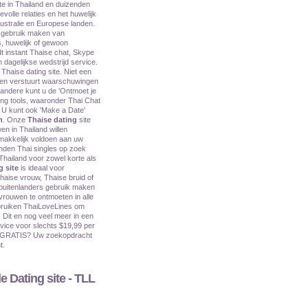
ste in Thailand en duizenden
olle relaties en het huwelijk
ustralie en Europese landen.
 gebruik maken van
, huwelijk of gewoon
 instant Thaise chat, Skype
 dagelijkse wedstrijd service.
haise dating site. Niet een
en verstuurt waarschuwingen
 andere kunt u de 'Ontmoet je
ing tools, waaronder Thai Chat
U kunt ook 'Make a Date'
n
. Onze
Thaise dating
site
n in Thailand willen
makkelijk voldoen aan uw
nden Thai singles op zoek
 Thailand voor zowel korte als
g site
is ideaal voor
aise vrouw, Thaise bruid of
 buitenlanders gebruik maken
rouwen te ontmoeten in alle
ruiken ThaiLoveLines om
. Dit en nog veel meer in een
vice voor slechts $19,99 per
es GRATIS? Uw zoekopdracht
t.
 Dating site - TLL