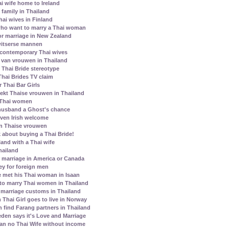
ai wife home to Ireland
family in Thailand
ai wives in Finland
who want to marry a Thai woman
r marriage in New Zealand
itserse mannen
contemporary Thai wives
e van vrouwen in Thailand
Thai Bride stereotype
Thai Brides TV claim
 Thai Bar Girls
kt Thaise vrouwen in Thailand
 Thai women
 husband a Ghost's chance
given Irish welcome
en Thaise vrouwen
 about buying a Thai Bride!
land with a Thai wife
hailand
 marriage in America or Canada
ey for foreign men
 met his Thai woman in Isaan
to marry Thai women in Thailand
marriage customs in Thailand
Thai Girl goes to live in Norway
ind Farang partners in Thailand
den says it's Love and Marriage
ean no Thai Wife without income