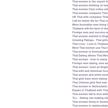
Thai women in the search fo
Thai women thinking of mar
Thai women Chat online wit
Thai woman compares Thai
UK Thai wife compares Tha
Call for better life for Thai
More Australian men living 
Thailand still the land of th
Foreign men and success wi
Thai women married to Eng
Growing Pattaya - Thai girl
Thai Love - Love in Thailand
More Thai women use Thai C
Thai women in Internationa
Thai Dating allows Thai Wo
Thai woman - how to marry
Foreign men dating, love a
Thai women: meet an Englis
Thai wife and American husb
Thai women and white west
Thai girls have more dating
Thai Chinese girls find new 
Thai women in Switzerland
Expats in Thailand with Tha
Thai women fall in love wit
TLL - Dating site making rel
Thai woman living in Austri
Thai women in relationship