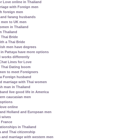
r Love online in Thailand
riage with Foreign men
h foreign men
 and farang husbands
i men to UK men
 women in Thailand
in Thailand
e Thai Bride
th a Thai Bride
lish men have degrees
s in Pattaya have more options
 works differently
hat Lines for Love
l Thai Dating boom
men to meet Foreigners
 a Foreign husband
nd marriage with Thai women
h man in Thailand
and live good life in America
ern caucasian men
 options
love online
 and Holland and European men
i wives
h France
ationships in Thailand
a and Thai citizenship
s and marriage with western men