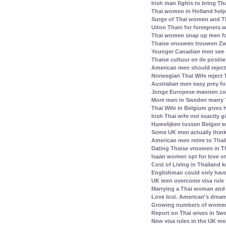
Irish man fights to bring Th
Thai women in Holland help 
Surge of Thai women and Th
Udon Thani for foreigners 
Thai women snap up men fo
Thaise vrouwen trouwen Zw
Younger Canadian men see 
Thaise cultuur en de positi
American men should reject 
Norwegian Thai Wife reject 
Australian men easy prey for
Jonge Europese mannen zoe
More men in Sweden marry
Thai Wife in Belgium gives
Irish Thai wife not exactly 
Huwelijken tussen Belgen 
Some UK men actually think
American men retire to Thai
Dating Thaise vrouwen in T
Isaan women opt for love or
Cost of Living in Thailand k
Englishman could only have
UK men overcome visa rule 
Marrying a Thai woman and 
Love lost. American's dream 
Growing numbers of women f
Report on Thai wives in Swe
New visa rules in the UK m