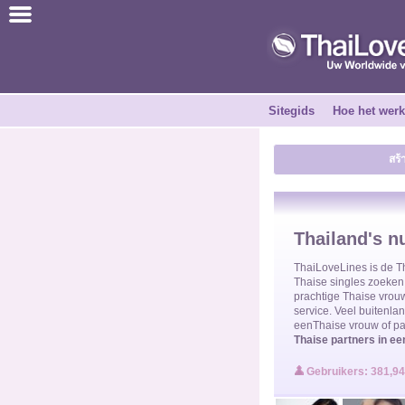
ไทย
Engels
Sitegids
Hoe het werk
Word GRATIS
สร้
Getuigenissen
Vertel een vriend
Thailand's n
Hoe het werkt
ThaiLoveLines is de
T
Thaise singles
zoeken 
prachtige
Thaise vro
service. Veel buitenl
Sitegids
een
Thaise vrouw
of p
Thaise partners in ee
Contacteer
Gebruikers: 381,9