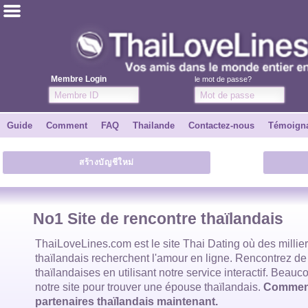
ไทย
Anglais
Membre Login
le mot de passe?
Joindre
Guide
Comment
FAQ
Thailande
Contactez-nous
Témoign
Témoignages
สร้างบัญชีใหม่
Dire à un ami
Comment
No1 Site de rencontre thaïlandais
Guide
ThaiLoveLines.com est
le site Thai Dating
où des millie
thaïlandais
recherchent l'amour en ligne. Rencontrez de
thaïlandaises
en utilisant notre service interactif. Beauco
Contactez-nous
notre site pour trouver
une épouse thaïlandais
.
Commenc
partenaires thaïlandais maintenant.