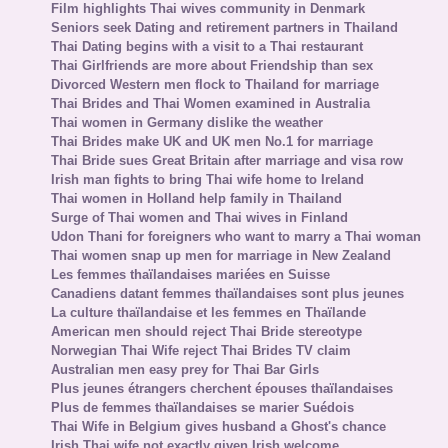
Film highlights Thai wives community in Denmark
Seniors seek Dating and retirement partners in Thailand
Thai Dating begins with a visit to a Thai restaurant
Thai Girlfriends are more about Friendship than sex
Divorced Western men flock to Thailand for marriage
Thai Brides and Thai Women examined in Australia
Thai women in Germany dislike the weather
Thai Brides make UK and UK men No.1 for marriage
Thai Bride sues Great Britain after marriage and visa row
Irish man fights to bring Thai wife home to Ireland
Thai women in Holland help family in Thailand
Surge of Thai women and Thai wives in Finland
Udon Thani for foreigners who want to marry a Thai woman
Thai women snap up men for marriage in New Zealand
Les femmes thaïlandaises mariées en Suisse
Canadiens datant femmes thaïlandaises sont plus jeunes
La culture thaïlandaise et les femmes en Thaïlande
American men should reject Thai Bride stereotype
Norwegian Thai Wife reject Thai Brides TV claim
Australian men easy prey for Thai Bar Girls
Plus jeunes étrangers cherchent épouses thaïlandaises
Plus de femmes thaïlandaises se marier Suédois
Thai Wife in Belgium gives husband a Ghost's chance
Irish Thai wife not exactly given Irish welcome