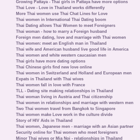
Growing Pattaya - Thai girls in Pattaya have more options
Thai Love - Love in Thailand works differently
More Thai women use Thai Chat Lines for Love
Thai women in International Thai Dating boom
Thai Dating allows Thai Women to meet Foreigners
Thai woman - how to marry a Foreign husband
Foreign men dating, love and marriage with Thai women
Thai women: meet an English man in Thailand
Thai wife and American husband live good life in America
Thai women and white western caucasian men
Thai girls have more dating options
Thai Chinese girls find new love online
Thai women in Switzerland and Holland and European men
Expats in Thailand with Thai wives
Thai women fall in love with France
TLL - Dating site making relationships in Thailand
Thai woman living in Austria and Thai citizenship
Thai women in relationships and marriage with western men
Two Thai women travel from Bangkok to Singapore
Thai women make Love work in the culture divide
Story of HIV Aids in Thailand
Thai women, Japanese men - marriage with an Asian partner
Security online for Thai women who meet foreigners
Minor Thai wives or Mia Noi - relationships in Thailand