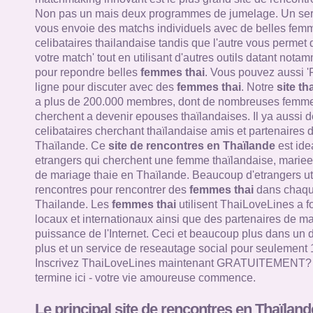
Non pas un mais deux programmes de jumelage. Un ser
vous envoie des matchs individuels avec de belles femm
celibataires thailandaise tandis que l'autre vous permet
votre match' tout en utilisant d'autres outils datant nota
pour repondre belles
femmes thai
. Vous pouvez aussi '
ligne pour discuter avec des
femmes thai
. Notre
site th
a plus de 200.000 membres, dont de nombreuses femme
cherchent a devenir epouses thaïlandaises. Il ya aussi d
celibataires cherchant thaïlandaise amis et partenaires 
Thaïlande. Ce
site de rencontres en Thaïlande
est ide
etrangers qui cherchent une femme thaïlandaise, mariee 
de mariage thaie en Thaïlande. Beaucoup d'etrangers util
rencontres pour rencontrer des
femmes thai
dans chaque
Thailande. Les
femmes thai
utilisent ThaiLoveLines a f
locaux et internationaux ainsi que des partenaires de mar
puissance de l'Internet. Ceci et beaucoup plus dans un 
plus et un service de reseautage social pour seulement 
Inscrivez ThaiLoveLines maintenant GRATUITEMENT? V
termine ici - votre vie amoureuse commence.
Le principal site de rencontres en Thaïland