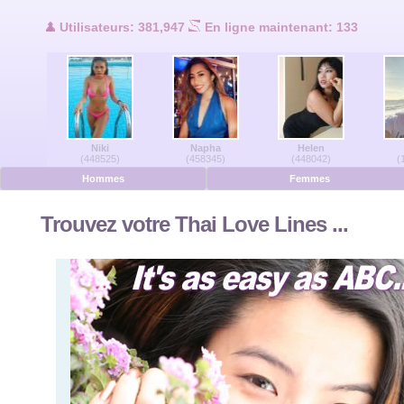
Utilisateurs en ligne
Utilisateurs: 381,947
En ligne maintenant: 133
Hommes en ligne
Femmes en ligne
Niki
Napha
Helen
Allemand
(448525)
(458345)
(448042)
(
Hommes
Femmes
Néerlandais
Trouvez votre Thai Love Lines ...
Français
Espanol