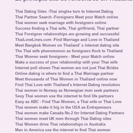
Thai Dating Sites -Thai singles turn to Internet Dating
Thai Partner Search -Foreigners Meet your Match online
Thai women seek marriage with foreigners online
Success finding a Thai wife, Thai girlfriend, Thai partner
Thai Foreigner relationships are growing and successful
ThaiLoveLines.com -Find Marriage and Love in Thailand
Meet Bangkok Women on Thailand' s internet dating site
The Thai wife phenomenon as foreigners flock to Thailand
Thai Women seek foreigners - Meet your Match online
Make a success of your relationship with your Thai wife
Internet poll shows Thai women are not just Thai Brides
Online dating is where to find a Thai Marriage partner
Meet thousands of Thai Women in Thailand online now
Find Thai Love with Thailand's Internet Dating revolution
Thai women in Norway as Norwegian men seek partners
Sexy Thai women use the internet to find life partners
Easy as ABC - Find Thai Women, a Thai wife or Thai Love
Thai women make it big in the USA as Entrepeneurs
Thai women make Canada No.2 for Internet Dating Partners
Thai women meet UK men through Thai Dating sites
Thai Women drive Thai relationships in Australia
Men in America use the internet to find Thai women