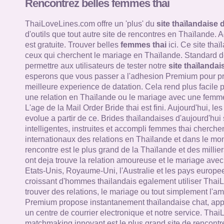
Rencontrez belles femmes thai
ThaiLoveLines.com offre un 'plus' du
site thaïlandaise 
d'outils que tout autre site de rencontres en Thaïlande.
est gratuite. Trouver belles
femmes thai
ici. Ce site tha
ceux qui cherchent le mariage en Thaïlande. Standard de
permettre aux utilisateurs de tester notre
site thaïlandai
esperons que vous passer a l'adhesion Premium pour pro
meilleure experience de datation. Cela rend plus facile 
une relation en Thaïlande ou le mariage avec une femme
L'age de la Mail Order Bride thai est fini. Aujourd'hui, le
evolue a partir de ce. Brides thaïlandaises d'aujourd'hui
intelligentes, instruites et accompli femmes thai cherche
internationaux des relations en Thaïlande et dans le mon
rencontre est le plus grand de la Thaïlande et des millie
ont deja trouve la relation amoureuse et le mariage av
Etats-Unis, Royaume-Uni, l'Australie et les pays europ
croissant d'hommes thailandais egalement utiliser Thai
trouver des relations, le mariage ou tout simplement l'a
Premium propose instantanement thaïlandaise chat, appe
un centre de courrier electronique et notre service. Tha
matchmaking innovant est le plus grand site de rencontr