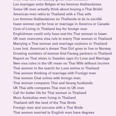
Les mariages entre Belges et les femmes thaïlandaises
Some UK men actually think about buying a Thai Bride!
American men retire to Thailand with a Thai wife
Les femmes thaïlandaises en Thaïlande et de la société
Isaan women opt for love or marriage in America or Canada
Cost of Living in Thailand key for foreign men
Englishman could only have met his Thai woman in Isaan
UK men overcome visa rule to marry Thai women in Thailand
Marrying a Thai woman and marriage customs in Thailand
Love lost. American's dream Thai Girl goes to live in Norway
Growing numbers of women find Farang partners in Thailand
Report on Thai wives in Sweden says it's Love and Marriage
New visa rules in the UK mean no Thai Wife without income
Thai women in the search for Love online in Thailand
Thai women thinking of marriage with Foreign men
Thai women Chat online with foreign men
Thai woman compares Thai and farang husbands
UK Thai wife compares Thai men to UK men
Call for better life for Thai women in Thailand
More Australian men living in Thailand
Thailand still the land of the Thai Bride
Foreign men and success with a Thai Bride
Thai women married to English men have degrees