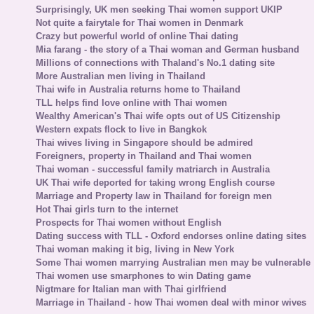
Surprisingly, UK men seeking Thai women support UKIP
Not quite a fairytale for Thai women in Denmark
Crazy but powerful world of online Thai dating
Mia farang - the story of a Thai woman and German husband
Millions of connections with Thaland's No.1 dating site
More Australian men living in Thailand
Thai wife in Australia returns home to Thailand
TLL helps find love online with Thai women
Wealthy American's Thai wife opts out of US Citizenship
Western expats flock to live in Bangkok
Thai wives living in Singapore should be admired
Foreigners, property in Thailand and Thai women
Thai woman - successful family matriarch in Australia
UK Thai wife deported for taking wrong English course
Marriage and Property law in Thailand for foreign men
Hot Thai girls turn to the internet
Prospects for Thai women without English
Dating success with TLL - Oxford endorses online dating sites
Thai woman making it big, living in New York
Some Thai women marrying Australian men may be vulnerable
Thai women use smarphones to win Dating game
Nigtmare for Italian man with Thai girlfriend
Marriage in Thailand - how Thai women deal with minor wives