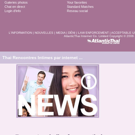
Galeries photos
Your favorites
Chat en direct
Standard Matches
Login d'info
Reseau social
L'INFORMATION
|
NOUVELLES
|
MEDIA
|
DÉNI
|
LAW ENFORCEMENT
|
ACCEPTABLE U
AtlanticThai Internet Co. Limited Copyright © 2006
Thai Rencontres Intimes par internet ...