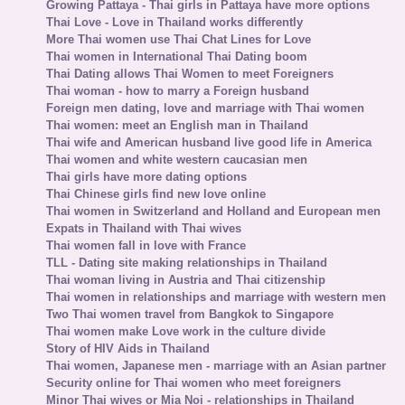
Growing Pattaya - Thai girls in Pattaya have more options
Thai Love - Love in Thailand works differently
More Thai women use Thai Chat Lines for Love
Thai women in International Thai Dating boom
Thai Dating allows Thai Women to meet Foreigners
Thai woman - how to marry a Foreign husband
Foreign men dating, love and marriage with Thai women
Thai women: meet an English man in Thailand
Thai wife and American husband live good life in America
Thai women and white western caucasian men
Thai girls have more dating options
Thai Chinese girls find new love online
Thai women in Switzerland and Holland and European men
Expats in Thailand with Thai wives
Thai women fall in love with France
TLL - Dating site making relationships in Thailand
Thai woman living in Austria and Thai citizenship
Thai women in relationships and marriage with western men
Two Thai women travel from Bangkok to Singapore
Thai women make Love work in the culture divide
Story of HIV Aids in Thailand
Thai women, Japanese men - marriage with an Asian partner
Security online for Thai women who meet foreigners
Minor Thai wives or Mia Noi - relationships in Thailand