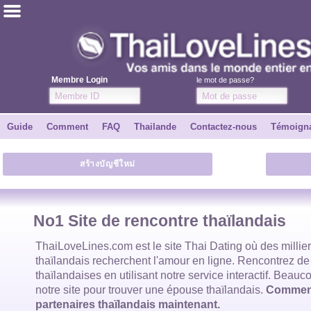
ไทย
Anglais
Membre Login
le mot de passe?
Joindre
Guide
Comment
FAQ
Thailande
Contactez-nous
Témoign
Témoignages
สร้างบัญชีใหม่
Dire à un ami
Comment
No1 Site de rencontre thaïlandais
Guide
ThaiLoveLines.com est
le site Thai Dating
où des millie
thaïlandais
recherchent l'amour en ligne. Rencontrez de
thaïlandaises
en utilisant notre service interactif. Beauco
Contactez-nous
notre site pour trouver
une épouse thaïlandais
.
Commenc
partenaires thaïlandais maintenant.