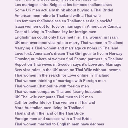
Les mariages entre Belges et les femmes thaïlandaises
Some UK men actually think about buying a Thai Bride!
American men retire to Thailand with a Thai wife
Les femmes thaïlandaises en Thaïlande et de la société
Isaan women opt for love or marriage in America or Canada
Cost of Living in Thailand key for foreign men
Englishman could only have met his Thai woman in Isaan
UK men overcome visa rule to marry Thai women in Thailand
Marrying a Thai woman and marriage customs in Thailand
Love lost. American's dream Thai Girl goes to live in Norway
Growing numbers of women find Farang partners in Thailand
Report on Thai wives in Sweden says it's Love and Marriage
New visa rules in the UK mean no Thai Wife without income
Thai women in the search for Love online in Thailand
Thai women thinking of marriage with Foreign men
Thai women Chat online with foreign men
Thai woman compares Thai and farang husbands
UK Thai wife compares Thai men to UK men
Call for better life for Thai women in Thailand
More Australian men living in Thailand
Thailand still the land of the Thai Bride
Foreign men and success with a Thai Bride
Thai women married to English men have degrees