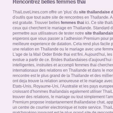
Rencontrez belles femmes thai
ThaiLoveLines.com offre un 'plus' du
site thaïlandaise 
d'outils que tout autre site de rencontres en Thaïlande.
est gratuite. Trouver belles
femmes thai
ici. Ce site tha
ceux qui cherchent le mariage en Thaïlande. Standard de
permettre aux utilisateurs de tester notre
site thaïlandai
esperons que vous passer a l'adhesion Premium pour pro
meilleure experience de datation. Cela rend plus facile 
une relation en Thaïlande ou le mariage avec une femme
L'age de la Mail Order Bride thai est fini. Aujourd'hui, le
evolue a partir de ce. Brides thaïlandaises d'aujourd'hui
intelligentes, instruites et accompli femmes thai cherche
internationaux des relations en Thaïlande et dans le mon
rencontre est le plus grand de la Thaïlande et des millie
ont deja trouve la relation amoureuse et le mariage av
Etats-Unis, Royaume-Uni, l'Australie et les pays europ
croissant d'hommes thailandais egalement utiliser Thai
trouver des relations, le mariage ou tout simplement l'a
Premium propose instantanement thaïlandaise chat, appe
un centre de courrier electronique et notre service. Tha
matchmaking innovant est le plus grand site de rencontr