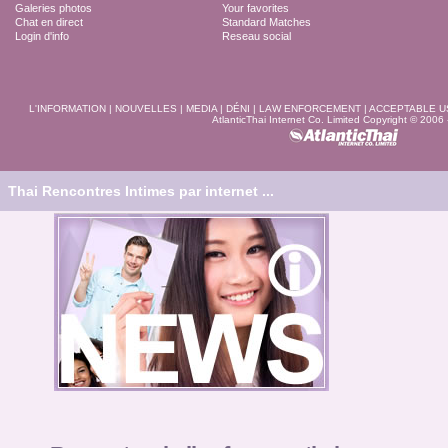
Galeries photos
Your favorites
Chat en direct
Standard Matches
Login d'info
Reseau social
L'INFORMATION
|
NOUVELLES
|
MEDIA
|
DÉNI
|
LAW ENFORCEMENT
|
ACCEPTABLE U
AtlanticThai Internet Co. Limited Copyright © 2006
Thai Rencontres Intimes par internet ...