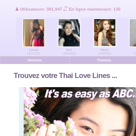
Utilisateurs en ligne
Utilisateurs: 381,947
En ligne maintenant: 130
Hommes en ligne
Femmes en ligne
Linda
Aor
Natty
Allemand
(437210)
(449253)
(448532)
(
Hommes
Femmes
Néerlandais
Trouvez votre Thai Love Lines ...
Français
Espanol