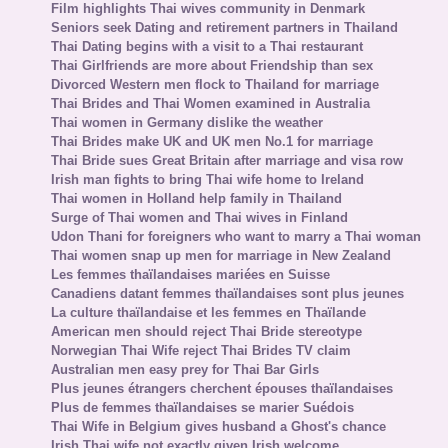
Film highlights Thai wives community in Denmark
Seniors seek Dating and retirement partners in Thailand
Thai Dating begins with a visit to a Thai restaurant
Thai Girlfriends are more about Friendship than sex
Divorced Western men flock to Thailand for marriage
Thai Brides and Thai Women examined in Australia
Thai women in Germany dislike the weather
Thai Brides make UK and UK men No.1 for marriage
Thai Bride sues Great Britain after marriage and visa row
Irish man fights to bring Thai wife home to Ireland
Thai women in Holland help family in Thailand
Surge of Thai women and Thai wives in Finland
Udon Thani for foreigners who want to marry a Thai woman
Thai women snap up men for marriage in New Zealand
Les femmes thaïlandaises mariées en Suisse
Canadiens datant femmes thaïlandaises sont plus jeunes
La culture thaïlandaise et les femmes en Thaïlande
American men should reject Thai Bride stereotype
Norwegian Thai Wife reject Thai Brides TV claim
Australian men easy prey for Thai Bar Girls
Plus jeunes étrangers cherchent épouses thaïlandaises
Plus de femmes thaïlandaises se marier Suédois
Thai Wife in Belgium gives husband a Ghost's chance
Irish Thai wife not exactly given Irish welcome