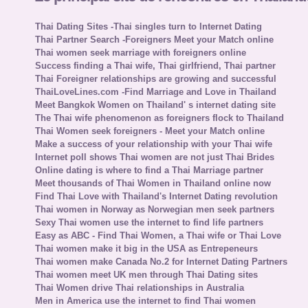
Thai Dating Sites -Thai singles turn to Internet Dating
Thai Partner Search -Foreigners Meet your Match online
Thai women seek marriage with foreigners online
Success finding a Thai wife, Thai girlfriend, Thai partner
Thai Foreigner relationships are growing and successful
ThaiLoveLines.com -Find Marriage and Love in Thailand
Meet Bangkok Women on Thailand' s internet dating site
The Thai wife phenomenon as foreigners flock to Thailand
Thai Women seek foreigners - Meet your Match online
Make a success of your relationship with your Thai wife
Internet poll shows Thai women are not just Thai Brides
Online dating is where to find a Thai Marriage partner
Meet thousands of Thai Women in Thailand online now
Find Thai Love with Thailand's Internet Dating revolution
Thai women in Norway as Norwegian men seek partners
Sexy Thai women use the internet to find life partners
Easy as ABC - Find Thai Women, a Thai wife or Thai Love
Thai women make it big in the USA as Entrepeneurs
Thai women make Canada No.2 for Internet Dating Partners
Thai women meet UK men through Thai Dating sites
Thai Women drive Thai relationships in Australia
Men in America use the internet to find Thai women