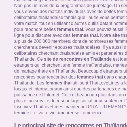
Non pas un mais deux programmes de jumelage. Un ser
vous envoie des matchs individuels avec de belles femm
celibataires thailandaise tandis que l'autre vous permet
votre match' tout en utilisant d'autres outils datant nota
pour repondre belles
femmes thai
. Vous pouvez aussi '
ligne pour discuter avec des
femmes thai
. Notre
site th
a plus de 200.000 membres, dont de nombreuses femme
cherchent a devenir epouses thaïlandaises. Il ya aussi d
celibataires cherchant thaïlandaise amis et partenaires 
Thaïlande. Ce
site de rencontres en Thaïlande
est ide
etrangers qui cherchent une femme thaïlandaise, mariee 
de mariage thaie en Thaïlande. Beaucoup d'etrangers util
rencontres pour rencontrer des
femmes thai
dans chaque
Thailande. Les
femmes thai
utilisent ThaiLoveLines a f
locaux et internationaux ainsi que des partenaires de mar
puissance de l'Internet. Ceci et beaucoup plus dans un 
plus et un service de reseautage social pour seulement 
Inscrivez ThaiLoveLines maintenant GRATUITEMENT? V
termine ici - votre vie amoureuse commence.
Le principal site de rencontres en Thaïland