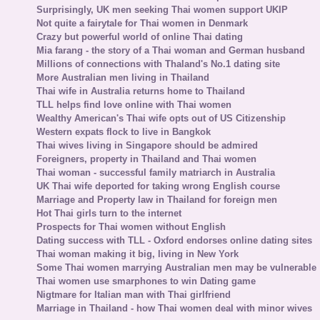
Surprisingly, UK men seeking Thai women support UKIP
Not quite a fairytale for Thai women in Denmark
Crazy but powerful world of online Thai dating
Mia farang - the story of a Thai woman and German husband
Millions of connections with Thaland's No.1 dating site
More Australian men living in Thailand
Thai wife in Australia returns home to Thailand
TLL helps find love online with Thai women
Wealthy American's Thai wife opts out of US Citizenship
Western expats flock to live in Bangkok
Thai wives living in Singapore should be admired
Foreigners, property in Thailand and Thai women
Thai woman - successful family matriarch in Australia
UK Thai wife deported for taking wrong English course
Marriage and Property law in Thailand for foreign men
Hot Thai girls turn to the internet
Prospects for Thai women without English
Dating success with TLL - Oxford endorses online dating sites
Thai woman making it big, living in New York
Some Thai women marrying Australian men may be vulnerable
Thai women use smarphones to win Dating game
Nigtmare for Italian man with Thai girlfriend
Marriage in Thailand - how Thai women deal with minor wives