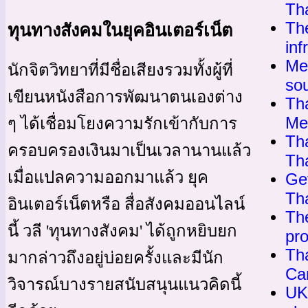
Th
Th
ทุนทางสังคมในยุคอินเตอร์เน็ต
inf
Me
นักจิตวิทยาที่มีชื่อเสียงรวมทั้งผู้ที่
so
เขียนหนังสือการพัฒนาตนเองต่าง
Th
Me
ๆ ได้เชื่อมโยงความรักเข้ากับการ
Th
ครอบครองเงินมาเป็นเวลานานแล้ว
Th
เมื่อแปลความออกมาแล้ว ยุค
Get
Tha
อินเตอร์เน็ตหรือ สื่อสังคมออนไลน์
The
นี้ วลี 'ทุนทางสังคม' ได้ถูกหยิบยก
pro
Th
มากล่าวถึงอยู่บ่อยครั้งและมีนัก
Ca
วิจารณ์บางรายสนับสนุนแนวคิดนี้
UK