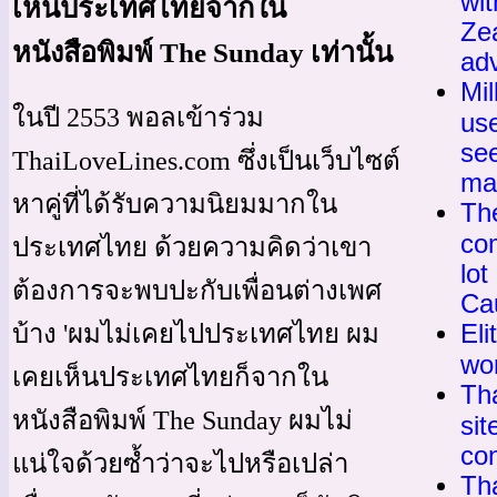
wit
เห็นประเทศไทยจากใน
Ze
หนังสือพิมพ์ The Sunday เท่านั้น
ad
Mil
ในปี 2553 พอลเข้าร่วม
use
se
ThaiLoveLines.com ซึ่งเป็นเว็บไซต์
mar
หาคู่ที่ได้รับความนิยมมากใน
Th
com
ประเทศไทย ด้วยความคิดว่าเขา
lot
ต้องการจะพบปะกับเพื่อนต่างเพศ
Cau
Eli
บ้าง 'ผมไม่เคยไปประเทศไทย ผม
wor
เคยเห็นประเทศไทยก็จากใน
Tha
หนังสือพิมพ์ The Sunday ผมไม่
sit
co
แน่ใจด้วยซ้ำว่าจะไปหรือเปล่า
Th