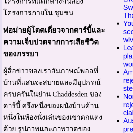
โครงการที่แตกต่างกันสอง
Swi
โครงการภายใน ชุมชน
Th
Yo
พ่อม่ายผู้โดดเดี่ยวจากดาร์บี้และ
se
wi
ความเจ็บปวดจากการเสียชีวิต
Lea
ของภรรยา
pla
wo
ผู้สื่อข่าวของเราสัมภาษณ์พอลที่
Am
rej
บ้านที่แสนจะสบายและมีอุปกรณ์
st
ครบครันในย่าน Chaddesden ของ
No
rej
ดาร์บี้ ครึ่งหนึ่งของผนังบ้านด้าน
cla
หนึ่งในห้องนั่งเล่นของเขาตกแต่ง
Au
pre
ด้วย รูปภาพและภาพวาดของ