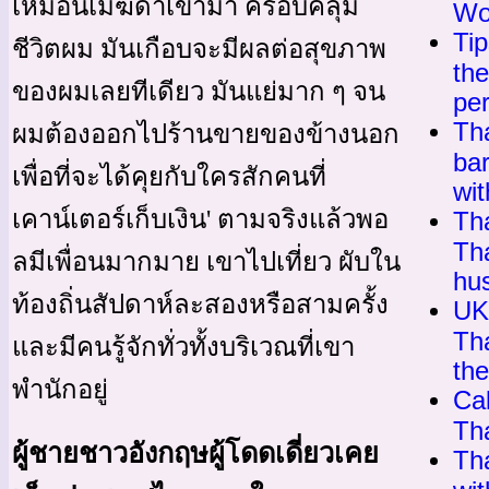
เหมือนเมฆดำเข้ามา ครอบคลุม
Wo
Tip
ชีวิตผม มันเกือบจะมีผลต่อสุขภาพ
the
ของผมเลยทีเดียว มันแย่มาก ๆ จน
per
Th
ผมต้องออกไปร้านขายของข้างนอก
bar
เพื่อที่จะได้คุยกับใครสักคนที่
wit
เคาน์เตอร์เก็บเงิน' ตามจริงแล้วพอ
Th
Th
ลมีเพื่อนมากมาย เขาไปเที่ยว ผับใน
hu
ท้องถิ่นสัปดาห์ละสองหรือสามครั้ง
UK
Th
และมีคนรู้จักทั่วทั้งบริเวณที่เขา
th
พำนักอยู่
Cal
Th
ผู้ชายชาวอังกฤษผู้โดดเดี่ยวเคย
Th