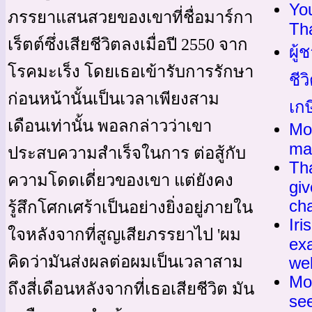
Yo
ภรรยาแสนสวยของเขาที่ชื่อมาร์กา
Tha
เร็ตต์ซึ่งเสียชีวิตลงเมื่อปี 2550 จาก
ผู้
โรคมะเร็ง โดยเธอเข้ารับการรักษา
ชีว
ก่อนหน้านั้นเป็นเวลาเพียงสาม
เกษ
เดือนเท่านั้น พอลกล่าวว่าเขา
Mo
ma
ประสบความสำเร็จในการ ต่อสู้กับ
Tha
ความโดดเดี่ยวของเขา แต่ยังคง
gi
ch
รู้สึกโศกเศร้าเป็นอย่างยิ่งอยู่ภายใน
Iri
ใจหลังจากที่สูญเสียภรรยาไป 'ผม
exa
คิดว่ามันส่งผลต่อผมเป็นเวลาสาม
we
Mo
ถึงสี่เดือนหลังจากที่เธอเสียชีวิต มัน
see