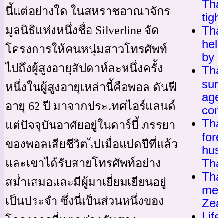
Th
นี้แต่อย่างใด ในสหราชอาณาจักร
tig
มูลนิธิแห่งหนึ่งชื่อ Silverline จัด
Th
hel
โครงการให้คนหนุ่มสาวโทรศัพท์
by
ไปถึงผู้สูงอายุสัปดาห์ละหนึ่งครั้ง
Tha
sur
หนึ่งในผู้สูงอายุเหล่านี้คือพอล ดันฟี
ag
อายุ 62 ปี มาจากประเทศไอร์แลนด์
co
Th
แต่ปัจจุบันอาศัยอยู่ในดาร์บี้ ภรรยา
fo
ของพอลเสียชีวิตไปเมื่อแปดปีที่แล้ว
hus
และเขาได้รับสายโทรศัพท์อย่าง
Th
Th
สม่ำเสมอและมีผู้มาเยี่ยมเยียนอยู่
me
เป็นประจำ ซึ่งนี่เป็นส่วนหนึ่งของ
Ze
Lif