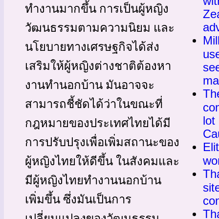
wit
ทำงานมากขึ้น การเป็นผู้หญิง
Ze
ad
วัฒนธรรมตามความนิยม และ
Mil
นโยบายทางเศรษฐกิจได้ส่ง
use
เสริมให้ผู้หญิงต่างชาติต้องหา
se
mar
งานทำนอกบ้าน มันอาจจะ
Th
สามารถชี้ชัดได้ว่าในขณะที่
com
lot
กฎหมายของประเทศไทยได้มี
Cau
การปรับปรุงเพื่อเพิ่มสถานะของ
Eli
wor
ผู้หญิงไทยให้ดีขึ้น ในสังคมและ
Tha
มีผู้หญิงไทยทำงานนอกบ้าน
sit
เพิ่มขึ้น ซึ่งมันเป็นการ
co
Th
เปลี่ยนแปลงของวัฒนธรรม