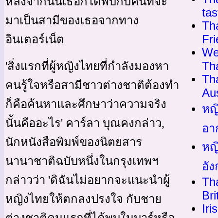
หลังจากนั้นเธอก็ได้พบกับคนที่จะ
tas
มาเป็นสามีของเธอจากทาง
Tha
Fr
อินเตอร์เน็ต
We
Th
'สิ่งแรกที่ผู้หญิงไทยที่กำลังมองหา
Th
คนรู้ใจหรือสามีชาวต่างชาติต้องทำ
Aus
ก็คือค้นหาและศึกษาว่าความจริง
หญ
นั้นคืออะไร' คาร์ลา บุณคงกล่าว,
อา
นักหนังสือพิมพ์ของนิตยสาร
หญ
นานาชาติฉบับหนึ่งในกรุงเทพฯ
อั
กล่าวว่า 'ดิฉันไม่อยากจะแนะนำผู้
Th
Bri
หญิงไทยให้ตกลงปรงใจ กับชาย
Iri