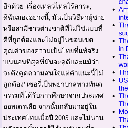
ch
อีกด้วย 'เรื่องเหลวไหลไร้สาระ,
Am
int
ดิฉันมองอย่างนี้, มันเป็นวิธีหาผู้ชาย
Th
หรือสามีชาวต่างชาติที่ไม่ใช่แบบที่
suc
ดีที่ถูกต้องและไม่อยู่ในขอบเขต
Th
in
คุณค่าของความเป็นไทยที่แท้จริง
Tha
'แน่นอนที่สุดที่มันจะดูดีและแม้ว่า
wo
Th
จะดึงดูดความสนใจแต่คำแนะนี้ไม่
US
ถูกต้อง' เชอรี่เป็นพยาบาลทางทันต
th
กรรมที่ได้รับการศึกษาจากประเทศ
Th
Tha
ออสเตรเลีย จากนั้นกลับมาอยู่ใน
Mor
ประเทศไทยเมื่อปี 2005 และไม่นาน
Th
Tha