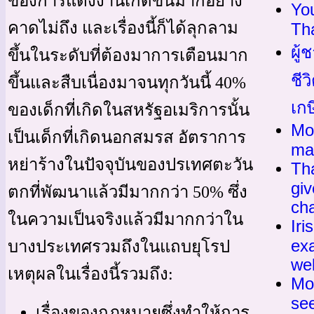
ของการแต่งงานเกิดขึ้นมากอย่าง
Yo
คาดไม่ถึง และเรื่องนี้ก็ได้ลุกลาม
Tha
ผู้
ขึ้นในระดับที่ต้องมาการเตือนมาก
ชีว
ขึ้นและสืบเนื่องมาจนทุกวันนี้ 40%
เกษ
ของเด็กที่เกิดในสหรัฐอเมริการนั้น
Mo
เป็นเด็กที่เกิดนอกสมรส อัตราการ
ma
หย่าร้างในปัจจุบันของปรเทศตะวัน
Tha
gi
ตกที่พัฒนาแล้วมีมากกว่า 50% ซึ่ง
ch
ในความเป็นจริงแล้วมีมากกว่าใน
Iri
exa
บางประเทศรวมถึงในแถบยุโรป
we
เหตุผลในเรื่องนี้รวมถึง:
Mo
see
เรื่องของกฎหมายซึ่งทำให้การ