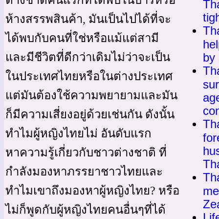
ต่างชาติคนแรกที่ได้พบในบาร์หรือ
Th
tig
ห้างสรรพสินค้า, มันเป็นไปได้ที่จะ
Th
ได้พบกับคนที่ใช่หรือแม้แต่สามี
hel
และมีชีวิตที่ดีกว่าเดิมไม่ว่าจะเป็น
by
Tha
ในประเทศไทยหรือในต่างประเทศ
sur
แต่มันต้องใช้ความพยายามและมัน
ag
co
ก็มีความเสี่ยงอยู่ด้วยเช่นกัน ดังนั้น
Th
ทำไมผู้หญิงไทยไม่ อันดับแรก
fo
hus
หาความรู้เกี่ยวกับชาวต่างชาติ ที่
Th
กำลังมองหาภรรยาชาวไทยและ
Th
ทำไมเขาถึงมองหาผู้หญิงไทย? หรือ
me
Ze
ไม่ก็พูดกับผู้หญิงไทยคนอื่นๆที่ได้
Lif