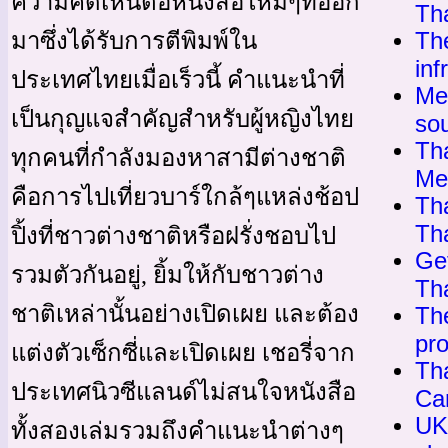
ความคิดเห็นต่อหนังสือใหม่ๆที่ออก
Th
Th
มาซึ่งได้รับการตีพิมพ์ใน
inf
ประเทศไทยเมื่อเร็วนี้ คำแนะนำที่
Me
เป็นกุญแจสำคัญสำหรับผู้หญิงไทย
so
Th
ทุกคนที่กำลังมองหาสามีต่างชาติ
Me
คือการไปเที่ยวบาร์ใกล้ๆแหล่งช้อป
Th
Th
ปิ้งที่ชาวต่างชาติหรือฝรั่งชอบไป
Get
รวมตัวกันอยู่, ยิ้มให้กับชาวต่าง
Tha
ชาติเหล่านั้นอย่างเปิดเผย และต้อง
The
pro
แต่งตัวเซ็กซี่และเปิดเผย เชอรี่จาก
Th
ประเทศนิวซีแลนด์ไม่สนใจหนังสือ
Ca
UK
ทั้งสองเล่มรวมถึงคำแนะนำต่างๆ