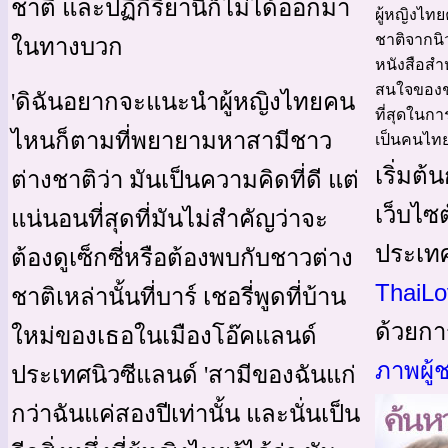
ชาติ และปฏิกิริยานี้ก็ไม่ได้ออกมา
ผู้หญิงไทย
ชาติจากนิ
ในทางบวก
หนังสือสำ
สนใจของชา
'ดิฉันอยากจะแนะนำผู้หญิงไทยคน
ที่สุดในก
ไหนก็ตามที่พยายามหาสามีชาว
เป็นคนไทยท
เริ่มต
ต่างชาติว่า มันเป็นความคิดที่ดี แต่
เว็บไซต
แน่นอนที่สุดที่มันไม่สำคัญว่าจะ
ประเท
ต้องดูเซ็กซี่หรือต้องพบกับชาวต่าง
ThaiLo
ชาติเหล่านั้นที่บาร์ เชอรี่พูดที่บ้าน
ด้วยกา
ใหม่ของเธอในเมืองโอ๊คแลนด์
ภาพผู้
ประเทศนิวซีแลนด์ 'สามีของฉันแก่
กว่าฉันแค่สองปีเท่านั้น และนั่นเป็น